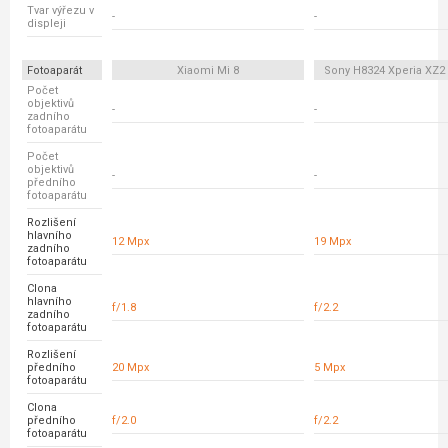
Tvar výřezu v
-
-
displeji
Fotoaparát
Xiaomi Mi 8
Sony H8324 Xperia XZ
Počet
objektivů
-
-
zadního
fotoaparátu
Počet
objektivů
-
-
předního
fotoaparátu
Rozlišení
hlavního
12 Mpx
19 Mpx
zadního
fotoaparátu
Clona
hlavního
f/1.8
f/2.2
zadního
fotoaparátu
Rozlišení
předního
20 Mpx
5 Mpx
fotoaparátu
Clona
předního
f/2.0
f/2.2
fotoaparátu