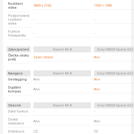
Rozlišení
3840 x 2160
1920 × 1080
videa
Podporovaná
rozlišení
-
-
videa
Funkce
-
-
fotoaparátu
Zabezpečení
Xiaomi Mi 8
Sony H8324 Xperia XZ
Čtečka otisku
Zadní strana
Ano
prstů
Navigace
Xiaomi Mi 8
Sony H8324 Xperia XZ
Geotagging
Ano
Ano
Digitální
Ano
Ano
kompas
Obecné
Xiaomi Mi 8
Sony H8324 Xperia XZ
Další funkce
-
-
Česká
Ano
Ano
lokalizace
Distribuce
CZ
CZ