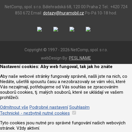
NetComp, spol. s r.o.
Bělehradská 68, 120 00 Praha 2
Tel.: +420 724
850 672
Email:
dotazy@huramobil.cz
Po-Pá 10-18 hod.
Copyright © 1997 - 2026 NetComp, spol. s r.o.
webDesign By:
PESL.NAME
Nastavení cookies: Aby web fungoval, tak jak ho znáte
Aby naše webové stránky fungovaly správně, našli jste na nich, co
hledáte, ušetřili spoustu času a nezobrazovaly se vám věci, které
Vás nezajímají, potřebujeme od Vás souhlas se zpracováním
souborů cookies, tj. malých souborů, které se ukládají ve vašem
prohlížeči.
Odmítnout vše
Podrobné nastavení
Souhlasím
Technické - nezbytně nutné cookies
Tyto cookies jsou nutné pro správné fungování našich webových
stránek. Vždy aktivní.