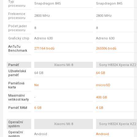
Typ
Snapdragon 845
Snapdragon 845
procesoru
Frekvence
2800 MHz
2800 MHz
procesoru
Počet jader
8
8
procesoru
Grafický chip
Adreno 630
Adreno 630
AnTuTu
271164 bodů
265506 bodů
Benchmark
Paměť
Xiaomi Mi 8
Sony H8324 Xperia XZ
Uživatelská
64 GB
64 GB
paměť
Paměťová
Ne
microSD
karta
Maximální
-
400 GB
velikost karty
Paměť RAM
6 GB
4 GB
Operační
Xiaomi Mi 8
Sony H8324 Xperia XZ
systém
Operační
Android
Android
systém