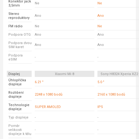
Konektor jack
Ne
Ne
3,5mm
Stereo
Ano
Ano
reproduktory
FM rádio
Ne
Ne
Podpora OTG
Ano
Ano
Podpora dvou
Ano
Ano
SIM karet
Podpora
-
-
eSIM
Displej
Xiaomi Mi 8
Sony H8324 Xperia XZ
Úhlopříčka
6.21 "
5.0 "
displeje
Rozlišení
2248 x 1080 bodů
2160 x 1080 bodů
displeje
Technologie
SUPER AMOLED
IPS
displeje
Typ displeje
-
-
Poměr
velikosti
-
-
displeje k tělu