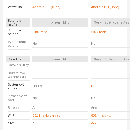
Verze OS
Android 8.1 (Oreo)
Android 8.0 (Oreo)
Baterie a
Xiaomi Mi 8
Sony H8324 Xperia XZ
nabíjení
Kapacita
3400 mAh
2870 mAh
baterie
Vyměnitelná
Ne
Ne
baterie
Konektivita
Xiaomi Mi 8
Sony H8324 Xperia XZ
Datové služby
-
-
Bezdrátové
-
-
technologie
Systémový
USB-C
USB-C
konektor
Infračervený
Ne
Ne
port
Bluetooth
Ano
Ano
Wi-Fi
802.11 a/b/g/n/ac
802.11 a/b/g/n
NFC
Ano
Ano