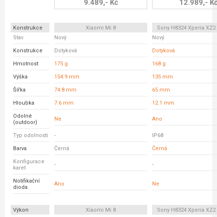
9.489,- Kč
12.989,- K
Konstrukce
Xiaomi Mi 8
Sony H8324 Xperia XZ
Stav
Nový
Nový
Konstrukce
Dotyková
Dotyková
Hmotnost
175 g
168 g
Výška
154.9 mm
135 mm
Šířka
74.8 mm
65 mm
Hloubka
7.6 mm
12.1 mm
Odolné
Ne
Ano
(outdoor)
Typ odolnosti
-
IP68
Barva
Černá
Černá
Konfigurace
-
-
karet
Notifikační
Ano
Ne
dioda
Výkon
Xiaomi Mi 8
Sony H8324 Xperia XZ