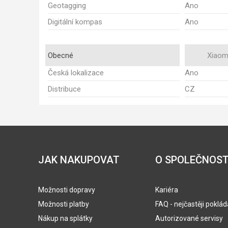
Geotagging
Ano
Digitální kompas
Ano
Obecné
Xiaomi
Česká lokalizace
Ano
Distribuce
CZ
JAK NAKUPOVAT
O SPOLEČNOST
Možnosti dopravy
Kariéra
Možnosti platby
FAQ - nejčastěji poklá
Nákup na splátky
Autorizované servisy