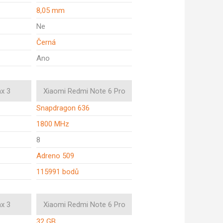
8,05 mm
Ne
Černá
Ano
x 3
Xiaomi Redmi Note 6 Pro
Snapdragon 636
1800 MHz
8
Adreno 509
115991 bodů
x 3
Xiaomi Redmi Note 6 Pro
32 GB