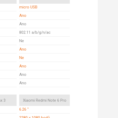
micro USB
Ano
Ano
802.11 a/b/g/n/ac
Ne
Ano
Ne
Ano
Ano
Ano
x 3
Xiaomi Redmi Note 6 Pro
6.26 "
2280 x 1080 bodů