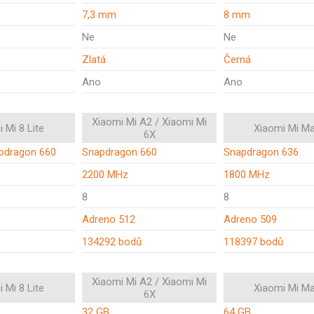
7,3 mm
8 mm
Ne
Ne
Zlatá
Černá
Ano
Ano
Xiaomi Mi A2 / Xiaomi Mi
 Mi 8 Lite
Xiaomi Mi Ma
6X
pdragon 660
Snapdragon 660
Snapdragon 636
2200 MHz
1800 MHz
8
8
Adreno 512
Adreno 509
134292 bodů
118397 bodů
Xiaomi Mi A2 / Xiaomi Mi
 Mi 8 Lite
Xiaomi Mi Ma
6X
32 GB
64 GB