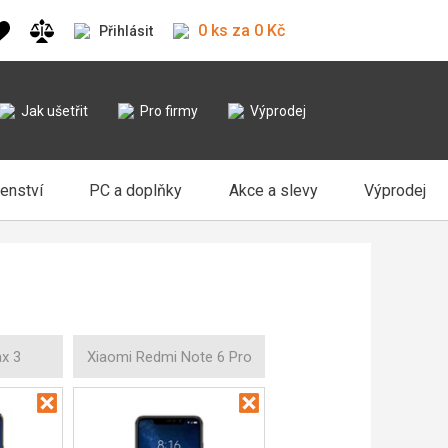
0 ks za 0 Kč
Přihlásit
Jak ušetřit
Pro firmy
Výprodej
šenství
PC a doplňky
Akce a slevy
Výprodej
x 3
Xiaomi Redmi Note 6 Pro