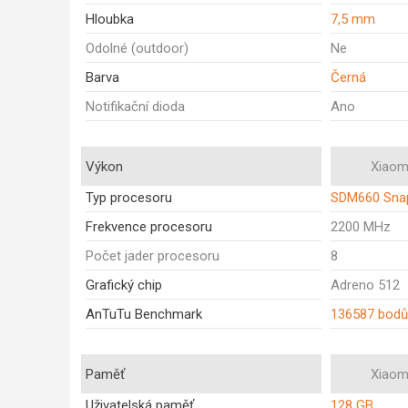
Hloubka
7,5 mm
Odolné (outdoor)
Ne
Barva
Černá
Notifikační dioda
Ano
Výkon
Xiaomi
Typ procesoru
SDM660 Sna
Frekvence procesoru
2200 MHz
Počet jader procesoru
8
Grafický chip
Adreno 512
AnTuTu Benchmark
136587 bodů
Paměť
Xiaomi
Uživatelská paměť
128 GB