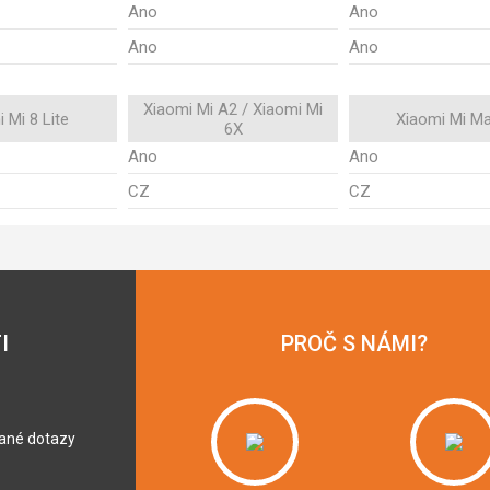
Ano
Ano
Ano
Ano
Xiaomi Mi A2 / Xiaomi Mi
 Mi 8 Lite
Xiaomi Mi Ma
6X
Ano
Ano
CZ
CZ
I
PROČ S NÁMI?
dané dotazy