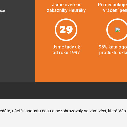
Jsme ověření
Při nespokoje
zákazníky Heuréky
vrácení pe
uce
29
Jsme tady už
95% katalog
od roku 1997
produktu skl
hledáte, ušetřili spoustu času a nezobrazovaly se vám věci, které V