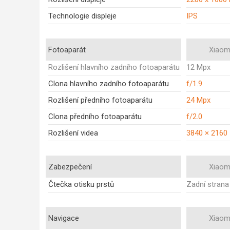
Technologie displeje
IPS
Fotoaparát
Xiaomi
Rozlišení hlavního zadního fotoaparátu
12 Mpx
Clona hlavního zadního fotoaparátu
f/1.9
Rozlišení předního fotoaparátu
24 Mpx
Clona předního fotoaparátu
f/2.0
Rozlišení videa
3840 × 2160
Zabezpečení
Xiaomi
Čtečka otisku prstů
Zadní strana
Navigace
Xiaomi