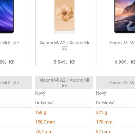
 Mi 8 Lite
Xiaomi Mi A2 / Xiaomi Mi
Xiaomi Mi Ma
6X
89,- Kč
5.549,- Kč
6.989,- K
Xiaomi Mi A2 / Xiaomi Mi
 Mi 8 Lite
Xiaomi Mi Ma
6X
Nový
Nový
Dotyková
Dotyková
168 g
221 g
158,7 mm
176 mm
75,4 mm
87 mm