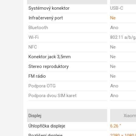
Systémový konektor
USB-C
Infračervený port
Ne
Bluetooth
Ano
Wi-Fi
802.11 a/b/g
NFC
Ne
Konektor jack 3,5mm
Ne
Stereo reproduktory
Ne
FM rádio
Ne
Podpora OTG
Ano
Podpora dvou SIM karet
Ano
Displej
Xiaomi
Úhlopříčka displeje
6.26 "
Rozlišení displeje
2280 x 1080