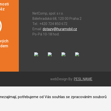
nosti
něz
NetComp, spol. s r.o.
Bělehradská 68, 120 00 Praha 2
Tel.: +420 724 850 672
Email:
dotazy@huramobil.cz
Po-Pá 10-18 hod.
ových
adem
webDesign By:
PESL.NAME
ás nezajímají, potřebujeme od Vás souhlas se zpracováním souborů