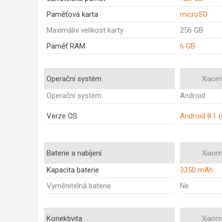
Paměťová karta
microSD
Maximální velikost karty
256 GB
Paměť RAM
6 GB
Operační systém
Xiaomi
Operační systém
Android
Verze OS
Android 8.1 
Baterie a nabíjení
Xiaomi
Kapacita baterie
3350 mAh
Vyměnitelná baterie
Ne
Konektivita
Xiaomi