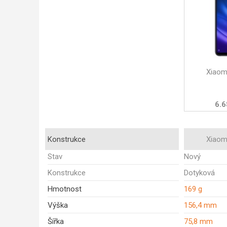
Xiaomi
6.6
Konstrukce
Xiaomi
Stav
Nový
Konstrukce
Dotyková
Hmotnost
169 g
Výška
156,4 mm
Šířka
75,8 mm