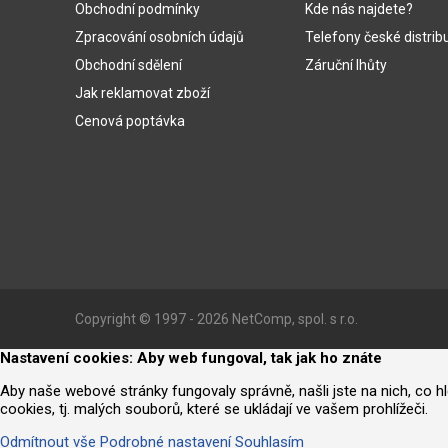
Obchodní podmínky
Kde nás najdete?
Zpracování osobních údajů
Telefony české distrib
Obchodní sdělení
Záruční lhůty
Jak reklamovat zboží
Cenová poptávka
Copyright © 1997 - 2026 NetComp, spol. s r.o.
Nastavení cookies: Aby web fungoval, tak jak ho znáte
Aby naše webové stránky fungovaly správně, našli jste na nich, co 
cookies, tj. malých souborů, které se ukládají ve vašem prohlížeči.
Odmítnout vše
Podrobné nastavení
Souhlasím