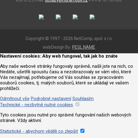
850 672
Email:
dotazy@huramobil.cz
Po-Pá 10-18 hod.
Copyright © 1997 - 2026 NetComp, spol. s r.o.
webDesign By:
PESL.NAME
Nastavení cookies: Aby web fungoval, tak jak ho znáte
Aby naše webové stránky fungovaly správně, našli jste na nich, co
hledáte, ušetřili spoustu času a nezobrazovaly se vám věci, které
Vás nezajímají, potřebujeme od Vás souhlas se zpracováním
souborů cookies, tj. malých souborů, které se ukládají ve vašem
prohlížeči.
Odmítnout vše
Podrobné nastavení
Souhlasím
Technické - nezbytně nutné cookies
Tyto cookies jsou nutné pro správné fungování našich webových
stránek. Vždy aktivní.
Statistické - abychom věděli co zlepšit