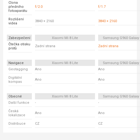
Clona
předního
f/2.0
f/1.7
fotoaparátu
Rozlišení
3840 × 2160
3840 × 2160
videa
Zabezpečení
Xiaomi Mi 8 Lite
Samsung G960 Galaxy
Čtečka otisku
Zadní strana
Zadní strana
prstů
Navigace
Xiaomi Mi 8 Lite
Samsung G960 Galaxy
Geotagging
Ano
Ano
Digitální
Ano
Ano
kompas
Obecné
Xiaomi Mi 8 Lite
Samsung G960 Galaxy
Další funkce
-
-
Česká
Ano
Ano
lokalizace
Distribuce
CZ
CZ