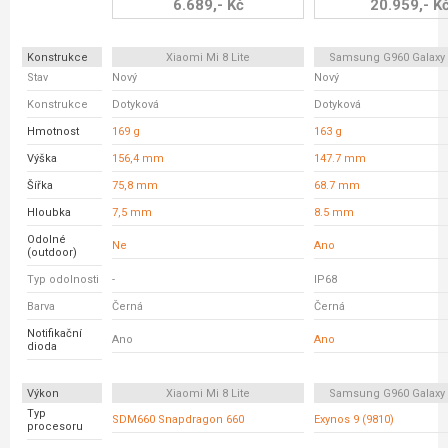
6.689,- Kč
20.959,- K
Konstrukce
Xiaomi Mi 8 Lite
Samsung G960 Galaxy
Stav
Nový
Nový
Konstrukce
Dotyková
Dotyková
Hmotnost
169 g
163 g
Výška
156,4 mm
147.7 mm
Šířka
75,8 mm
68.7 mm
Hloubka
7,5 mm
8.5 mm
Odolné
Ne
Ano
(outdoor)
Typ odolnosti
-
IP68
Barva
Černá
Černá
Notifikační
Ano
Ano
dioda
Výkon
Xiaomi Mi 8 Lite
Samsung G960 Galaxy
Typ
SDM660 Snapdragon 660
Exynos 9 (9810)
procesoru