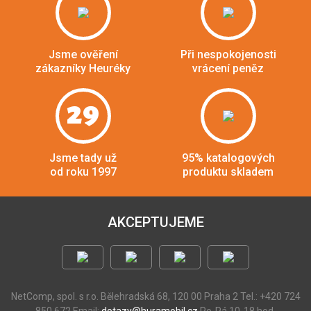
Jsme ověření
Při nespokojenosti
zákazníky Heuréky
vrácení peněz
29
Jsme tady už
95% katalogových
od roku 1997
produktu skladem
AKCEPTUJEME
NetComp, spol. s r.o.
Bělehradská 68, 120 00 Praha 2
Tel.: +420 724