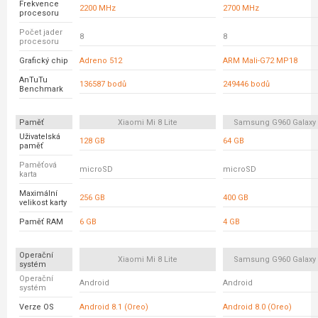
Frekvence
2200 MHz
2700 MHz
procesoru
Počet jader
8
8
procesoru
Grafický chip
Adreno 512
ARM Mali-G72 MP18
AnTuTu
136587 bodů
249446 bodů
Benchmark
Paměť
Xiaomi Mi 8 Lite
Samsung G960 Galaxy
Uživatelská
128 GB
64 GB
paměť
Paměťová
microSD
microSD
karta
Maximální
256 GB
400 GB
velikost karty
Paměť RAM
6 GB
4 GB
Operační
Xiaomi Mi 8 Lite
Samsung G960 Galaxy
systém
Operační
Android
Android
systém
Verze OS
Android 8.1 (Oreo)
Android 8.0 (Oreo)