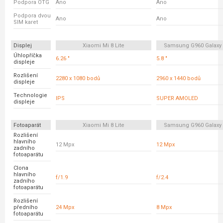
Podpora OTG
Ano
Ano
Podpora dvou
Ano
Ano
SIM karet
Displej
Xiaomi Mi 8 Lite
Samsung G960 Galaxy
Úhlopříčka
6.26 "
5.8 "
displeje
Rozlišení
2280 x 1080 bodů
2960 x 1440 bodů
displeje
Technologie
IPS
SUPER AMOLED
displeje
Fotoaparát
Xiaomi Mi 8 Lite
Samsung G960 Galaxy
Rozlišení
hlavního
12 Mpx
12 Mpx
zadního
fotoaparátu
Clona
hlavního
f/1.9
f/2.4
zadního
fotoaparátu
Rozlišení
předního
24 Mpx
8 Mpx
fotoaparátu