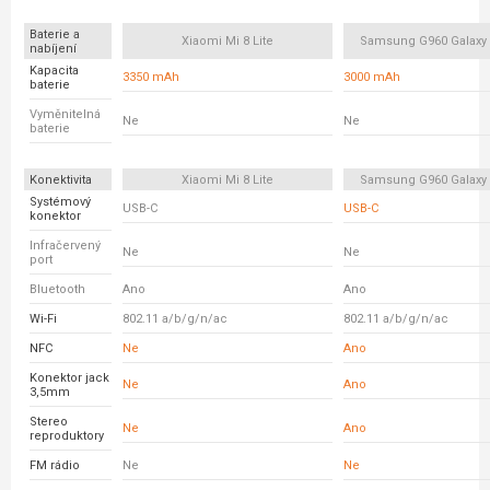
Baterie a
Xiaomi Mi 8 Lite
Samsung G960 Galaxy
nabíjení
Kapacita
3350 mAh
3000 mAh
baterie
Vyměnitelná
Ne
Ne
baterie
Konektivita
Xiaomi Mi 8 Lite
Samsung G960 Galaxy
Systémový
USB-C
USB-C
konektor
Infračervený
Ne
Ne
port
Bluetooth
Ano
Ano
Wi-Fi
802.11 a/b/g/n/ac
802.11 a/b/g/n/ac
NFC
Ne
Ano
Konektor jack
Ne
Ano
3,5mm
Stereo
Ne
Ano
reproduktory
FM rádio
Ne
Ne