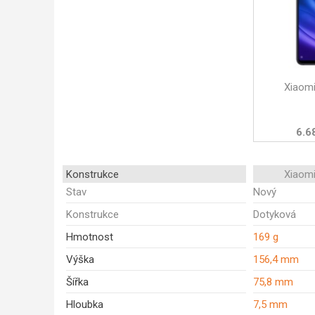
Xiaomi
6.6
Konstrukce
Xiaomi
Stav
Nový
Konstrukce
Dotyková
Hmotnost
169 g
Výška
156,4 mm
Šířka
75,8 mm
Hloubka
7,5 mm