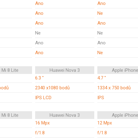
Ano
Ano
Ano
Ne
Ano
Ano
Ne
Ne
Ano
Ano
Ano
Ne
 Mi 8 Lite
Huawei Nova 3
Apple iPhone
6.3 "
4.7 "
bodů
2340 x1080 bodů
1334 x 750 bodů
IPS LCD
IPS
 Mi 8 Lite
Huawei Nova 3
Apple iPhone
16 Mpx
12 Mpx
f/1.8
f/1.8