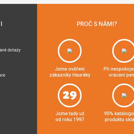
I
PROČ S NÁMI?
dané dotazy
Jsme ověření
Při nespokoje
zákazníky Heuréky
vrácení pe
uce
29
Jsme tady už
95% katalog
od roku 1997
produktu skl