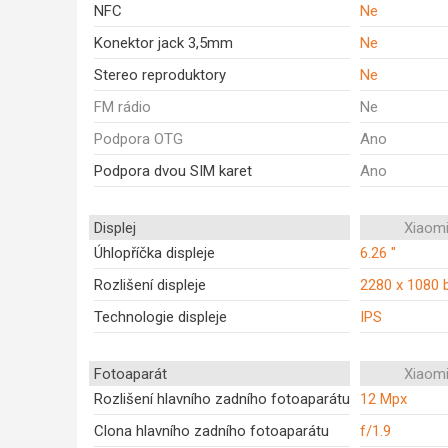
NFC
Ne
Konektor jack 3,5mm
Ne
Stereo reproduktory
Ne
FM rádio
Ne
Podpora OTG
Ano
Podpora dvou SIM karet
Ano
Displej
Xiaomi
Úhlopříčka displeje
6.26 "
Rozlišení displeje
2280 x 1080 
Technologie displeje
IPS
Fotoaparát
Xiaomi
Rozlišení hlavního zadního fotoaparátu
12 Mpx
Clona hlavního zadního fotoaparátu
f/1.9