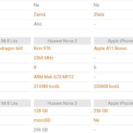
Ne
Ne
Černá
Zlatá
Ano
-
 Mi 8 Lite
Huawei Nova 3
Apple iPhone
dragon 660
Kirin 970
Apple A11 Bionic
2360 MHz
-
8
6
ARM Mali-G72 MP12
-
213380 bodů
232008 bodů
 Mi 8 Lite
Huawei Nova 3
Apple iPhone
128 GB
256 GB
microSD
Ne
256 GB
-