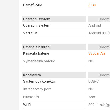
Paměť RAM
6 GB
Operační systém
Xiaomi
Operační systém
Android
Verze OS
Android 8.1 (
Baterie a nabíjení
Xiaomi
Kapacita baterie
3350 mAh
Vyměnitelná baterie
Ne
Konektivita
Xiaomi
Systémový konektor
USB-C
Infračervený port
Ne
Bluetooth
Ano
Wi-Fi
802.11 a/b/g