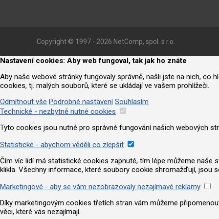
Copyright © 1997 - 2026 NetComp, spol. s r.o.
Nastavení cookies: Aby web fungoval, tak jak ho znáte
Aby naše webové stránky fungovaly správně, našli jste na nich, co 
cookies, tj. malých souborů, které se ukládají ve vašem prohlížeči.
Odmítnout vše
Podrobné nastavení
Souhlasím
Technické - nezbytně nutné cookies
Tyto cookies jsou nutné pro správné fungování našich webových strá
Statistické - abychom věděli co zlepšit
Čím víc lidí má statistické cookies zapnuté, tím lépe můžeme naše strá
klikla. Všechny informace, které soubory cookie shromažďují, jsou 
Marketingové - aby se vám nezobrazovaly nezajímavé reklamy
Díky marketingovým cookies třetích stran vám můžeme připomenout nab
věci, které vás nezajímají.