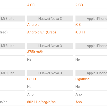
4 GB
2 GB
 Mi 8 Lite
Huawei Nova 3
Apple iPhone
Android
iOS
Oreo)
Android 8.1 (Oreo)
iOS 11
 Mi 8 Lite
Huawei Nova 3
Apple iPhone
3750 mAh
-
Ne
Ne
 Mi 8 Lite
Huawei Nova 3
Apple iPhone
USB-C
Lightning
Ne
Ne
Ano
Ano
/n/ac
802.11 a/b/g/n/ac
Ano