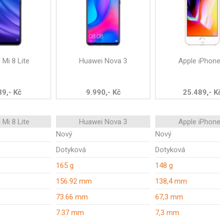
 Mi 8 Lite
Huawei Nova 3
Apple iPhone
89,- Kč
9.990,- Kč
25.489,- K
 Mi 8 Lite
Huawei Nova 3
Apple iPhone
Nový
Nový
Dotyková
Dotyková
165 g
148 g
156.92 mm
138,4 mm
73.66 mm
67,3 mm
7.37 mm
7,3 mm