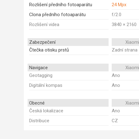
Rozlišení předního fotoaparátu
24 Mpx
Clona předního fotoaparátu
f/2.0
Rozlišení videa
3840 × 2160
Zabezpečení
Xiaomi
Čtečka otisku prstů
Zadní strana
Navigace
Xiaomi
Geotagging
Ano
Digitální kompas
Ano
Obecné
Xiaomi
Česká lokalizace
Ano
Distribuce
CZ