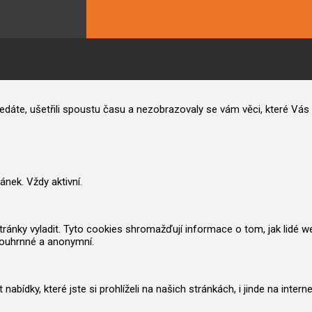
hledáte, ušetřili spoustu času a nezobrazovaly se vám věci, které V
nek. Vždy aktivní.
nky vyladit. Tyto cookies shromažďují informace o tom, jak lidé web po
souhrnné a anonymní.
ídky, které jste si prohlíželi na našich stránkách, i jinde na inter