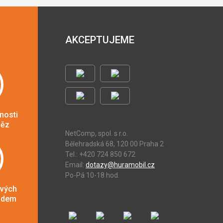
AKCEPTUJEME
nosti
něz
NetComp, spol. s r.o.
Bělehradská 68, 120 00 Praha 2
Tel.: +420 724 850 672
Email:
dotazy@huramobil.cz
Po-Pá 10-18 hod.
ových
adem