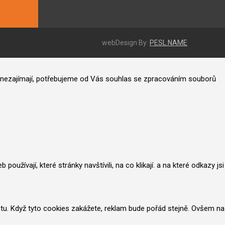
webDesign By:
PESL.NAME
ás nezajímají, potřebujeme od Vás souhlas se zpracováním souborů
užívají, které stránky navštívili, na co klikají. a na které odkazy jsi
netu. Když tyto cookies zakážete, reklam bude pořád stejně. Ovšem na