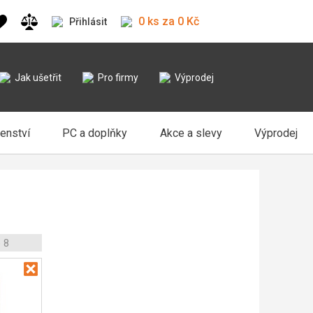
0 ks za 0 Kč
Přihlásit
Jak ušetřit
Pro firmy
Výprodej
šenství
PC a doplňky
Akce a slevy
Výprodej
 8