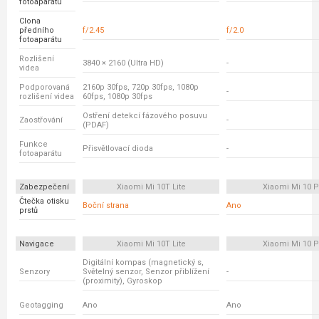
fotoaparátu
Clona
předního
f/2.45
f/2.0
fotoaparátu
Rozlišení
3840 × 2160 (Ultra HD)
-
videa
Podporovaná
2160p 30fps, 720p 30fps, 1080p
-
rozlišení videa
60fps, 1080p 30fps
Ostření detekcí fázového posuvu
Zaostřování
-
(PDAF)
Funkce
Přisvětlovací dioda
-
fotoaparátu
Zabezpečení
Xiaomi Mi 10T Lite
Xiaomi Mi 10 P
Čtečka otisku
Boční strana
Ano
prstů
Navigace
Xiaomi Mi 10T Lite
Xiaomi Mi 10 P
Digitální kompas (magnetický s,
Senzory
Světelný senzor, Senzor přiblížení
-
(proximity), Gyroskop
Geotagging
Ano
Ano