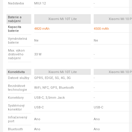
Nadstavba
MIUI 12
-
Baterie a
Xiaomi Mi 10T Lite
Xiaomi Mi 10 P
nabíjení
Kapacita
4820 mAh
4500 mAh
baterie
Vyměnitelná
Ne
Ne
baterie
Max. výkon
drátového
33 W
-
nabíjení
Konektivita
Xiaomi Mi 10T Lite
Xiaomi Mi 10 P
Datové služby
GPRS, EDGE, 5G, 4G, 3G
-
Bezdrátové
WiFi, NFC, GPS, Bluetooth
-
technologie
Konektory
USB-C, 3,5mm Jack
-
Systémový
USB-C
USB-C
konektor
Infračervený
Ano
Ano
port
Bluetooth
Ano
Ano