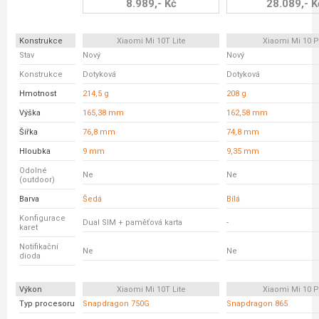
8.989,- Kč
28.089,- K
Konstrukce
Xiaomi Mi 10T Lite
Xiaomi Mi 10 P
Stav
Nový
Nový
Konstrukce
Dotyková
Dotyková
Hmotnost
214,5 g
208 g
Výška
165,38 mm
162,58 mm
Šířka
76,8 mm
74,8 mm
Hloubka
9 mm
9,35 mm
Odolné
Ne
Ne
(outdoor)
Barva
Šedá
Bílá
Konfigurace
Dual SIM + paměťová karta
-
karet
Notifikační
Ne
Ne
dioda
Výkon
Xiaomi Mi 10T Lite
Xiaomi Mi 10 P
Typ procesoru
Snapdragon 750G
Snapdragon 865