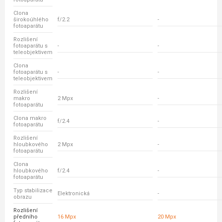
Clona
širokoúhlého
f/2.2
-
fotoaparátu
Rozlišení
fotoaparátu s
-
-
teleobjektivem
Clona
fotoaparátu s
-
-
teleobjektivem
Rozlišení
makro
2 Mpx
-
fotoaparátu
Clona makro
f/2.4
-
fotoaparátu
Rozlišení
hloubkového
2 Mpx
-
fotoaparátu
Clona
hloubkového
f/2.4
-
fotoaparátu
Typ stabilizace
Elektronická
-
obrazu
Rozlišení
předního
16 Mpx
20 Mpx