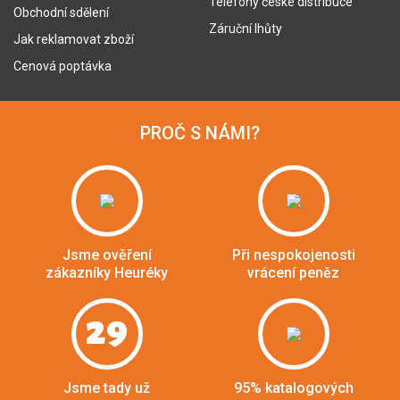
Telefony české distribuce
Obchodní sdělení
Záruční lhůty
Jak reklamovat zboží
Cenová poptávka
PROČ S NÁMI?
Jsme ověření
Při nespokojenosti
zákazníky Heuréky
vrácení peněz
29
Jsme tady už
95% katalogových