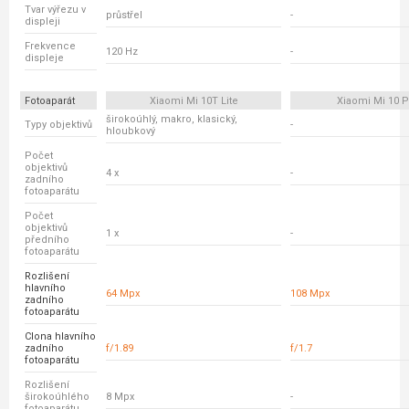
Tvar výřezu v
průstřel
-
displeji
Frekvence
120 Hz
-
displeje
Fotoaparát
Xiaomi Mi 10T Lite
Xiaomi Mi 10 P
širokoúhlý, makro, klasický,
Typy objektivů
-
hloubkový
Počet
objektivů
4 x
-
zadního
fotoaparátu
Počet
objektivů
1 x
-
předního
fotoaparátu
Rozlišení
hlavního
64 Mpx
108 Mpx
zadního
fotoaparátu
Clona hlavního
zadního
f/1.89
f/1.7
fotoaparátu
Rozlišení
širokoúhlého
8 Mpx
-
fotoaparátu