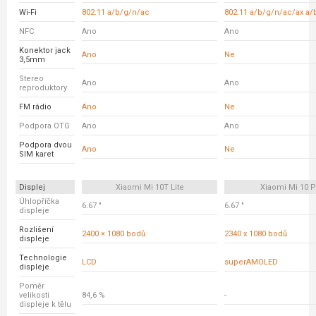
Wi-Fi
802.11 a/b/g/n/ac
802.11 a/b/g/n/ac/ax a/
NFC
Ano
Ano
Konektor jack
Ano
Ne
3,5mm
Stereo
Ano
Ano
reproduktory
FM rádio
Ano
Ne
Podpora OTG
Ano
Ano
Podpora dvou
Ano
Ne
SIM karet
Displej
Xiaomi Mi 10T Lite
Xiaomi Mi 10 P
Úhlopříčka
6.67 "
6.67 "
displeje
Rozlišení
2400 × 1080 bodů
2340 x 1080 bodů
displeje
Technologie
LCD
superAMOLED
displeje
Poměr
velikosti
84,6 %
-
displeje k tělu