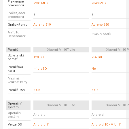
Frekvence
2200 MHz
2840 MHz
procesoru
Počet jader
8
8
procesoru
Grafický chip
Adreno 619
Adreno 650
AnTuTu
-
594559 bodů
Benchmark
Paměť
Xiaomi Mi 10T Lite
Xiaomi Mi 10 P
Uživatelská
128 GB
256 GB
paměť
Paměťová
microSD
Ne
karta
Maximální
-
-
velikost karty
Paměť RAM
6 GB
8 GB
Operační
Xiaomi Mi 10T Lite
Xiaomi Mi 10 P
systém
Operační
Android
Android
systém
Verze OS
Android 11
Android 10 - MIUI 11