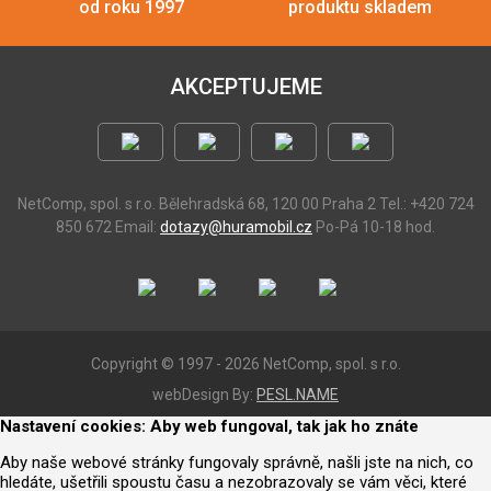
od roku 1997
produktu skladem
AKCEPTUJEME
NetComp, spol. s r.o.
Bělehradská 68, 120 00 Praha 2
Tel.: +420 724
850 672
Email:
dotazy@huramobil.cz
Po-Pá 10-18 hod.
Copyright © 1997 - 2026 NetComp, spol. s r.o.
webDesign By:
PESL.NAME
Nastavení cookies: Aby web fungoval, tak jak ho znáte
Aby naše webové stránky fungovaly správně, našli jste na nich, co
hledáte, ušetřili spoustu času a nezobrazovaly se vám věci, které