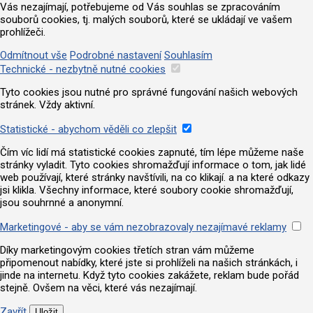
Vás nezajímají, potřebujeme od Vás souhlas se zpracováním
souborů cookies, tj. malých souborů, které se ukládají ve vašem
prohlížeči.
Odmítnout vše
Podrobné nastavení
Souhlasím
Technické - nezbytně nutné cookies
Tyto cookies jsou nutné pro správné fungování našich webových
stránek. Vždy aktivní.
Statistické - abychom věděli co zlepšit
Čím víc lidí má statistické cookies zapnuté, tím lépe můžeme naše
stránky vyladit. Tyto cookies shromažďují informace o tom, jak lidé
web používají, které stránky navštívili, na co klikají. a na které odkazy
jsi klikla. Všechny informace, které soubory cookie shromažďují,
jsou souhrnné a anonymní.
Marketingové - aby se vám nezobrazovaly nezajímavé reklamy
Díky marketingovým cookies třetích stran vám můžeme
připomenout nabídky, které jste si prohlíželi na našich stránkách, i
jinde na internetu. Když tyto cookies zakážete, reklam bude pořád
stejně. Ovšem na věci, které vás nezajímají.
Zavřít
Uložit