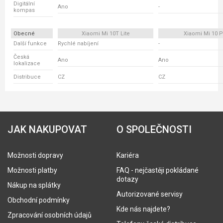
Digitální
Ano
-
kompas
Obecné
Xiaomi Mi 10T Lite
Xiaomi Mi 10 P
Další funkce
Rychlé nabíjení
-
Česká
Ano
Ano
lokalizace
Distribuce
CZ
CZ
JAK NAKUPOVAT
O SPOLEČNOSTI
Možnosti dopravy
Kariéra
Možnosti platby
FAQ - nejčastěji pokládané
dotazy
Nákup na splátky
Autorizované servisy
Obchodní podmínky
Kde nás najdete?
Zpracování osobních údajů