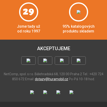
29
Jsme tady už
95% katalogových
od roku 1997
produktu skladem
AKCEPTUJEME
NetComp, spol. s r.o.
Bělehradská 68, 120 00 Praha 2
Tel.: +420 724
850 672
Email:
dotazy@huramobil.cz
Po-Pá 10-18 hod.