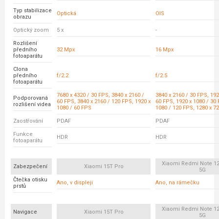
Typ stabilizace
Optická
OIS
obrazu
Optický zoom
5 x
-
Rozlišení
předního
32 Mpx
16 Mpx
fotoaparátu
Clona
předního
f/2.2
f/2.5
fotoaparátu
7680 x 4320 / 30 FPS, 3840 x 2160 /
3840 x 2160 / 30 FPS, 192
Podporovaná
60 FPS, 3840 x 2160 / 120 FPS, 1920 x
60 FPS, 1920 x 1080 / 30 
rozlišení videa
1080 / 60 FPS
1080 / 120 FPS, 1280 x 7
Zaostřování
PDAF
PDAF
Funkce
HDR
HDR
fotoaparátu
Xiaomi Redmi Note 12
Zabezpečení
Xiaomi 15T Pro
5G
Čtečka otisku
Ano, v displeji
Ano, na rámečku
prstů
Xiaomi Redmi Note 12
Navigace
Xiaomi 15T Pro
5G