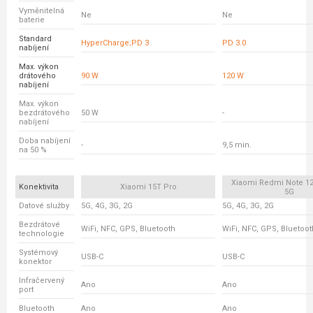
Vyměnitelná
Ne
Ne
baterie
Standard
HyperCharge;PD 3
PD 3.0
nabíjení
Max. výkon
drátového
90 W
120 W
nabíjení
Max. výkon
bezdrátového
50 W
-
nabíjení
Doba nabíjení
-
9,5 min.
na 50 %
Xiaomi Redmi Note 12
Konektivita
Xiaomi 15T Pro
5G
Datové služby
5G, 4G, 3G, 2G
5G, 4G, 3G, 2G
Bezdrátové
WiFi, NFC, GPS, Bluetooth
WiFi, NFC, GPS, Bluetoot
technologie
Systémový
USB-C
USB-C
konektor
Infračervený
Ano
Ano
port
Bluetooth
Ano
Ano