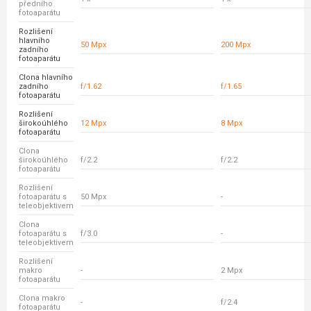
předního
fotoaparátu
Rozlišení
hlavního
50 Mpx
200 Mpx
zadního
fotoaparátu
Clona hlavního
zadního
f/1.62
f/1.65
fotoaparátu
Rozlišení
širokoúhlého
12 Mpx
8 Mpx
fotoaparátu
Clona
širokoúhlého
f/2.2
f/2.2
fotoaparátu
Rozlišení
fotoaparátu s
50 Mpx
-
teleobjektivem
Clona
fotoaparátu s
f/3.0
-
teleobjektivem
Rozlišení
makro
-
2 Mpx
fotoaparátu
Clona makro
-
f/2.4
fotoaparátu