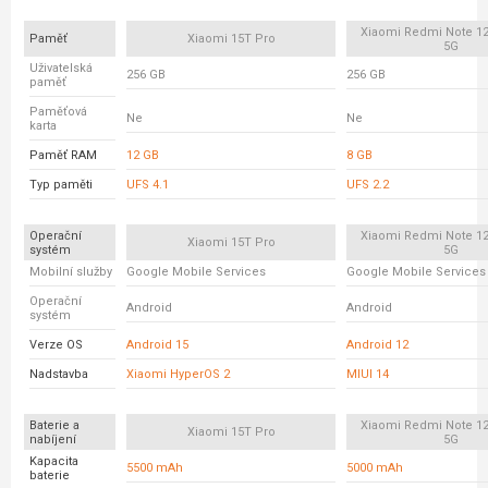
Xiaomi Redmi Note 12
Paměť
Xiaomi 15T Pro
5G
Uživatelská
256 GB
256 GB
paměť
Paměťová
Ne
Ne
karta
Paměť RAM
12 GB
8 GB
Typ paměti
UFS 4.1
UFS 2.2
Operační
Xiaomi Redmi Note 12
Xiaomi 15T Pro
systém
5G
Mobilní služby
Google Mobile Services
Google Mobile Services
Operační
Android
Android
systém
Verze OS
Android 15
Android 12
Nadstavba
Xiaomi HyperOS 2
MIUI 14
Baterie a
Xiaomi Redmi Note 12
Xiaomi 15T Pro
nabíjení
5G
Kapacita
5500 mAh
5000 mAh
baterie