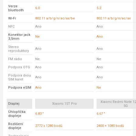
Verze
6.0
5.2
bluetooth
Wi-Fi
802.11 a/b/g/n/ac/ax/be
802.11 a/b/g/n/ac/ax
NFC
Ano
Ano
Konektor jack
Ne
Ano
3,5mm
Stereo
Ano
Ano
reproduktory
FM rádio
Ne
Ne
Podpora OTG
Ano
Ano
Podpora dvou
Ano
Ano
SIM karet
Podpora eSIM
Ano
Ne
Xiaomi Redmi Note 12
Displej
Xiaomi 15T Pro
5G
Úhlopříčka
6.83 "
6.67 "
displeje
Rozlišení
2772 x 1280 bodů
2400 × 1080 bodů
displeje