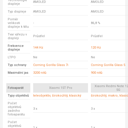
Technologie
AMOLED
AMOLED
displeje
Typ displeje
AMOLED
AMOLED
Poměr
velikosti
-
86,8 %
displeje k tělu
Tvar výřezu v
Průstřel
Průstřel
displeji
Frekvence
144 Hz
120 Hz
displeje
LTPO
Ne
Ne
Typ ochrany
Corning Gorilla Glass 7i
Corning Gorilla Glass 5
Maximální jas
3200 nitů
900 nitů
Xiaomi Redmi Note 12
Fotoaparát
Xiaomi 15T Pro
5G
Typy objektivů
teleobjektiv, širokoúhlý, klasický
širokoúhlý, makro, klasi
Počet
objektivů
3 x
3 x
zadního
fotoaparátu
Počet
objektivů
1 x
1 x