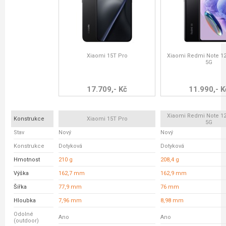
Xiaomi 15T Pro
Xiaomi Redmi Note 12
5G
17.709,- Kč
11.990,- K
Xiaomi Redmi Note 12
Konstrukce
Xiaomi 15T Pro
5G
Stav
Nový
Nový
Konstrukce
Dotyková
Dotyková
Hmotnost
210 g
208,4 g
Výška
162,7 mm
162,9 mm
Šířka
77,9 mm
76 mm
Hloubka
7,96 mm
8,98 mm
Odolné
Ano
Ano
(outdoor)