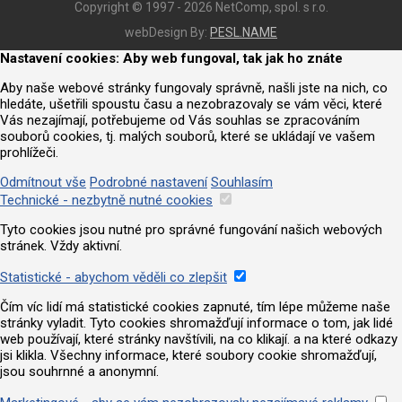
Copyright © 1997 - 2026 NetComp, spol. s r.o.
webDesign By:
PESL.NAME
Nastavení cookies: Aby web fungoval, tak jak ho znáte
Aby naše webové stránky fungovaly správně, našli jste na nich, co
hledáte, ušetřili spoustu času a nezobrazovaly se vám věci, které
Vás nezajímají, potřebujeme od Vás souhlas se zpracováním
souborů cookies, tj. malých souborů, které se ukládají ve vašem
prohlížeči.
Odmítnout vše
Podrobné nastavení
Souhlasím
Technické - nezbytně nutné cookies
Tyto cookies jsou nutné pro správné fungování našich webových
stránek. Vždy aktivní.
Statistické - abychom věděli co zlepšit
Čím víc lidí má statistické cookies zapnuté, tím lépe můžeme naše
stránky vyladit. Tyto cookies shromažďují informace o tom, jak lidé
web používají, které stránky navštívili, na co klikají. a na které odkazy
jsi klikla. Všechny informace, které soubory cookie shromažďují,
jsou souhrnné a anonymní.