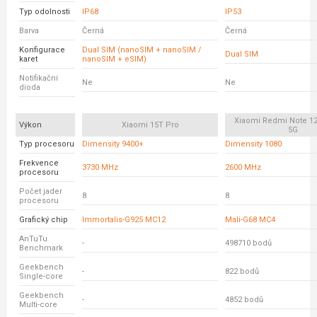
Typ odolnosti
IP68
IP53
Barva
Černá
Černá
Konfigurace
Dual SIM (nanoSIM + nanoSIM /
Dual SIM
karet
nanoSIM + eSIM)
Notifikační
Ne
Ne
dioda
Xiaomi Redmi Note 12
Výkon
Xiaomi 15T Pro
5G
Typ procesoru
Dimensity 9400+
Dimensity 1080
Frekvence
3730 MHz
2600 MHz
procesoru
Počet jader
8
8
procesoru
Grafický chip
Immortalis-G925 MC12
Mali-G68 MC4
AnTuTu
-
498710 bodů
Benchmark
Geekbench
-
822 bodů
Single-core
Geekbench
-
4852 bodů
Multi-core