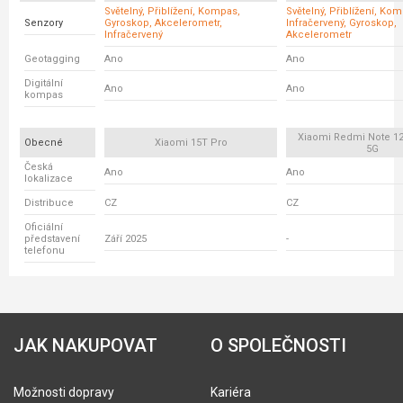
Světelný, Přiblížení, Kompas,
Světelný, Přiblížení, Ko
Senzory
Gyroskop, Akcelerometr,
Infračervený, Gyroskop,
Infračervený
Akcelerometr
Geotagging
Ano
Ano
Digitální
Ano
Ano
kompas
Xiaomi Redmi Note 12
Obecné
Xiaomi 15T Pro
5G
Česká
Ano
Ano
lokalizace
Distribuce
CZ
CZ
Oficiální
představení
Září 2025
-
telefonu
JAK NAKUPOVAT
O SPOLEČNOSTI
Možnosti dopravy
Kariéra