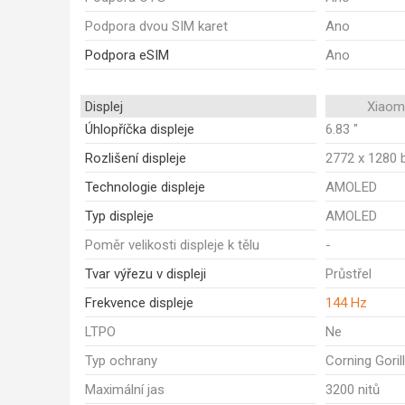
Podpora dvou SIM karet
Ano
Podpora eSIM
Ano
Displej
Xiaom
Úhlopříčka displeje
6.83 "
Rozlišení displeje
2772 x 1280 
Technologie displeje
AMOLED
Typ displeje
AMOLED
Poměr velikosti displeje k tělu
-
Tvar výřezu v displeji
Průstřel
Frekvence displeje
144 Hz
LTPO
Ne
Typ ochrany
Corning Goril
Maximální jas
3200 nitů