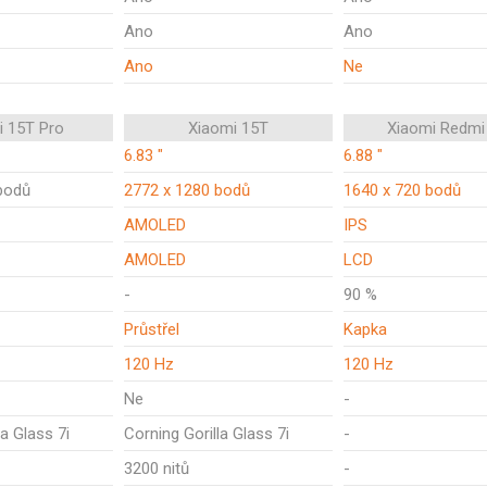
Ano
Ano
Ano
Ne
i 15T Pro
Xiaomi 15T
Xiaomi Redmi
6.83 "
6.88 "
bodů
2772 x 1280 bodů
1640 x 720 bodů
AMOLED
IPS
AMOLED
LCD
-
90 %
Průstřel
Kapka
120 Hz
120 Hz
Ne
-
la Glass 7i
Corning Gorilla Glass 7i
-
3200 nitů
-