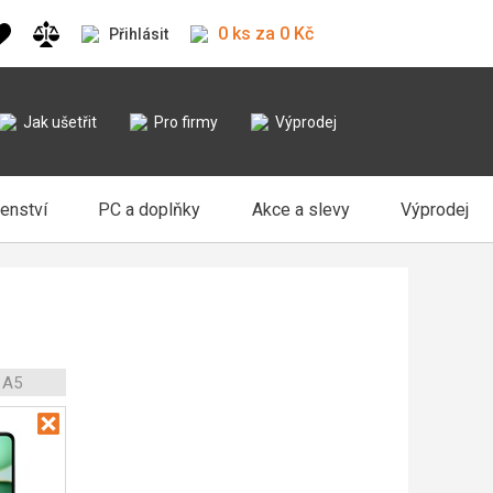
0 ks za 0 Kč
Přihlásit
Jak ušetřit
Pro firmy
Výprodej
šenství
PC a doplňky
Akce a slevy
Výprodej
 A5