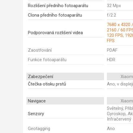
Rozlišení předního fotoaparátu
32 Mpx
Clona předního fotoaparátu
f/2.2
7680 x 4320 /
2160 / 60 FPS
Podporovaná rozlišení videa
120 FPS, 192
FPS
Zaostřování
PDAF
Funkce fotoaparátu
HDR
Zabezpečení
Xiaom
Čtečka otisku prstů
Ano, v displej
Navigace
Xiaom
Světelný, Při
Senzory
Gyroskop, Ak
Infračervený
Geotagging
Ano