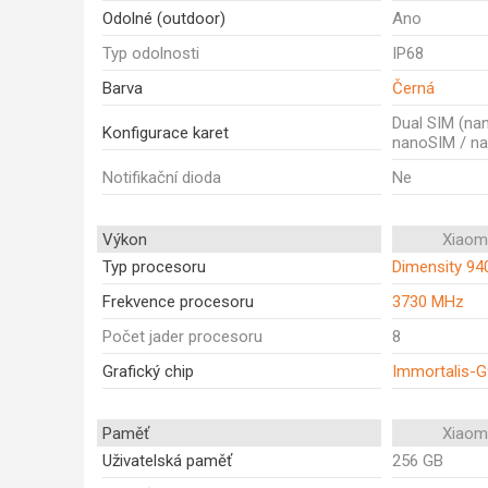
Odolné (outdoor)
Ano
Typ odolnosti
IP68
Barva
Černá
Dual SIM (na
Konfigurace karet
nanoSIM / n
Notifikační dioda
Ne
Výkon
Xiaom
Typ procesoru
Dimensity 94
Frekvence procesoru
3730 MHz
Počet jader procesoru
8
Grafický chip
Immortalis-
Paměť
Xiaom
Uživatelská paměť
256 GB