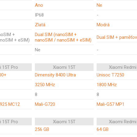
Ano
Ne
IP68
-
Zlatá
Modrá
noSIM +
Dual SIM (nanoSIM +
Dual SIM + paměťov
anoSIM + eSIM)
nanoSIM / nanoSIM + eSIM)
Ne
-
i 15T Pro
Xiaomi 15T
Xiaomi Redmi
00+
Dimensity 8400 Ultra
Unisoc T7250
3250 MHz
1800 MHz
8
8
G925 MC12
Mali-G720
Mali-G57 MP1
i 15T Pro
Xiaomi 15T
Xiaomi Redmi
256 GB
64 GB