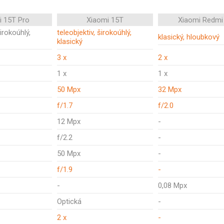
i 15T Pro
Xiaomi 15T
Xiaomi Redmi
širokoúhlý,
teleobjektiv, širokoúhlý,
klasický, hloubkový
klasický
3 x
2 x
1 x
1 x
50 Mpx
32 Mpx
f/1.7
f/2.0
12 Mpx
-
f/2.2
-
50 Mpx
-
f/1.9
-
-
0,08 Mpx
Optická
-
2 x
-