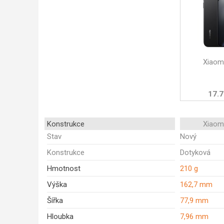
Xiaom
17.7
Konstrukce
Xiaom
Stav
Nový
Konstrukce
Dotyková
Hmotnost
210 g
Výška
162,7 mm
Šířka
77,9 mm
Hloubka
7,96 mm