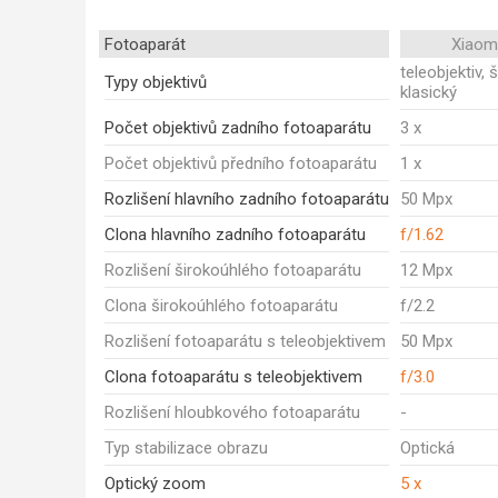
Fotoaparát
Xiaom
teleobjektiv, 
Typy objektivů
klasický
Počet objektivů zadního fotoaparátu
3 x
Počet objektivů předního fotoaparátu
1 x
Rozlišení hlavního zadního fotoaparátu
50 Mpx
Clona hlavního zadního fotoaparátu
f/1.62
Rozlišení širokoúhlého fotoaparátu
12 Mpx
Clona širokoúhlého fotoaparátu
f/2.2
Rozlišení fotoaparátu s teleobjektivem
50 Mpx
Clona fotoaparátu s teleobjektivem
f/3.0
Rozlišení hloubkového fotoaparátu
-
Typ stabilizace obrazu
Optická
Optický zoom
5 x