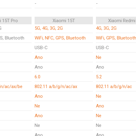
-
-
i 15T Pro
Xiaomi 15T
Xiaomi Redmi
G
5G, 4G, 3G, 2G
4G, 3G, 2G
S, Bluetooth
WiFi, NFC, GPS, Bluetooth
WiFi, GPS, Bluetoot
USB-C
USB-C
Ano
Ne
Ano
Ano
6.0
5.2
/n/ac/ax/be
802.11 a/b/g/n/ac/ax
802.11 a/b/g/n/ac
Ano
Ne
Ne
Ano
Ano
Ne
Ne
Ne
Ano
Ano