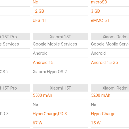
Ne
microSD
12 GB
3 GB
UFS 4.1
eMMC 5.1
i 15T Pro
Xiaomi 15T
Xiaomi Redmi
e Services
Google Mobile Services
Google Mobile Serv
Android
Android
Android 15
Android 15 Go
rOS 2
Xiaomi HyperOS 2
-
i 15T Pro
Xiaomi 15T
Xiaomi Redmi
5500 mAh
5200 mAh
Ne
Ne
;PD 3
HyperCharge;PD 3
HyperCharge
67 W
15 W