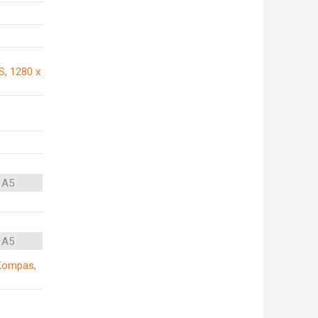
S, 1280 x
 A5
 A5
, Kompas,