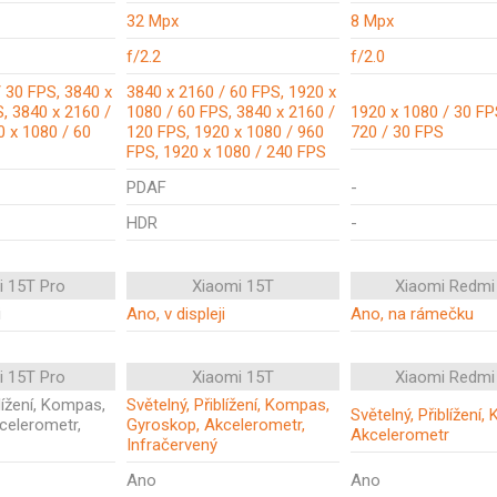
32 Mpx
8 Mpx
f/2.2
f/2.0
 30 FPS, 3840 x
3840 x 2160 / 60 FPS, 1920 x
, 3840 x 2160 /
1080 / 60 FPS, 3840 x 2160 /
1920 x 1080 / 30 FP
0 x 1080 / 60
120 FPS, 1920 x 1080 / 960
720 / 30 FPS
FPS, 1920 x 1080 / 240 FPS
PDAF
-
HDR
-
i 15T Pro
Xiaomi 15T
Xiaomi Redmi
i
Ano, v displeji
Ano, na rámečku
i 15T Pro
Xiaomi 15T
Xiaomi Redmi
blížení, Kompas,
Světelný, Přiblížení, Kompas,
Světelný, Přiblížení
celerometr,
Gyroskop, Akcelerometr,
Akcelerometr
Infračervený
Ano
Ano