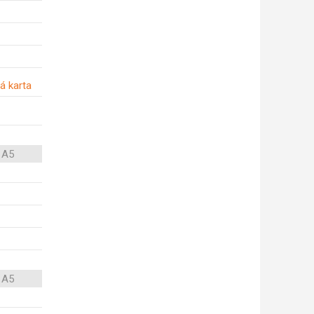
á karta
 A5
 A5