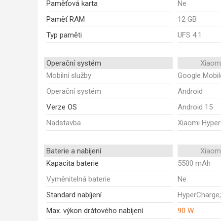
Paměťová karta
Ne
Paměť RAM
12 GB
Typ paměti
UFS 4.1
Operační systém
Xiaom
Mobilní služby
Google Mobil
Operační systém
Android
Verze OS
Android 15
Nadstavba
Xiaomi Hype
Baterie a nabíjení
Xiaom
Kapacita baterie
5500 mAh
Vyměnitelná baterie
Ne
Standard nabíjení
HyperCharge
Max. výkon drátového nabíjení
90 W