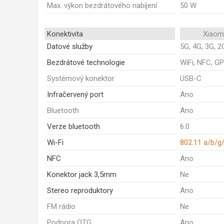
Max. výkon bezdrátového nabíjení
50 W
Konektivita
Xiaom
Datové služby
5G, 4G, 3G, 2
Bezdrátové technologie
WiFi, NFC, GP
Systémový konektor
USB-C
Infračervený port
Ano
Bluetooth
Ano
Verze bluetooth
6.0
Wi-Fi
802.11 a/b/g
NFC
Ano
Konektor jack 3,5mm
Ne
Stereo reproduktory
Ano
FM rádio
Ne
Podpora OTG
Ano