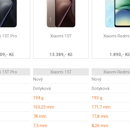
i 15T Pro
Xiaomi 15T
Xiaomi Redmi
09,- Kč
13.389,- Kč
1.890,- Kč
i 15T Pro
Xiaomi 15T
Xiaomi Redmi
Nový
Nový
Dotyková
Dotyková
194 g
193 g
163,25 mm
171,7 mm
78 mm
77,8 mm
7,5 mm
8,26 mm