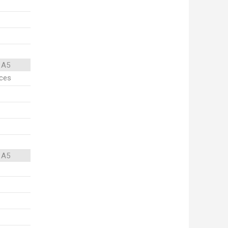
 A5
ices
 A5