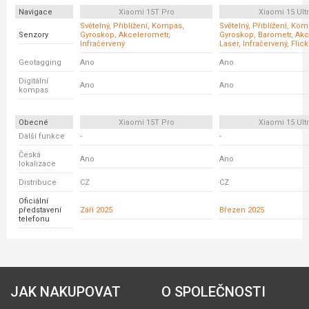
Navigace
Xiaomi 15T Pro
Xiaomi 15 Ult
Světelný, Přiblížení, Kompas,
Světelný, Přiblížení, Ko
Senzory
Gyroskop, Akcelerometr,
Gyroskop, Barometr, Akc
Infračervený
Laser, Infračervený, Flic
Geotagging
Ano
Ano
Digitální
Ano
Ano
kompas
Obecné
Xiaomi 15T Pro
Xiaomi 15 Ult
Další funkce
-
-
Česká
Ano
Ano
lokalizace
Distribuce
CZ
CZ
Oficiální
představení
Září 2025
Březen 2025
telefonu
JAK NAKUPOVAT
O SPOLEČNOSTI