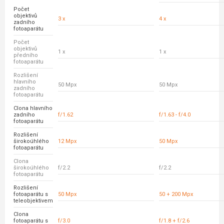
Počet
objektivů
3 x
4 x
zadního
fotoaparátu
Počet
objektivů
1 x
1 x
předního
fotoaparátu
Rozlišení
hlavního
50 Mpx
50 Mpx
zadního
fotoaparátu
Clona hlavního
zadního
f/1.62
f/1.63 - f/4.0
fotoaparátu
Rozlišení
širokoúhlého
12 Mpx
50 Mpx
fotoaparátu
Clona
širokoúhlého
f/2.2
f/2.2
fotoaparátu
Rozlišení
fotoaparátu s
50 Mpx
50 + 200 Mpx
teleobjektivem
Clona
fotoaparátu s
f/3.0
f/1.8 + f/2.6