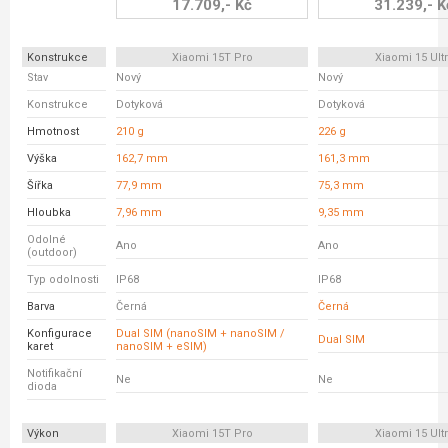
17.709,- Kč
31.239,- K
Konstrukce
Xiaomi 15T Pro
Xiaomi 15 Ult
Stav
Nový
Nový
Konstrukce
Dotyková
Dotyková
Hmotnost
210 g
226 g
Výška
162,7 mm
161,3 mm
Šířka
77,9 mm
75,3 mm
Hloubka
7,96 mm
9,35 mm
Odolné
Ano
Ano
(outdoor)
Typ odolnosti
IP68
IP68
Barva
Černá
Černá
Konfigurace
Dual SIM (nanoSIM + nanoSIM /
Dual SIM
karet
nanoSIM + eSIM)
Notifikační
Ne
Ne
dioda
Výkon
Xiaomi 15T Pro
Xiaomi 15 Ult