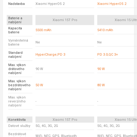
Nadstavba
Xiaomi HyperOS 2
Xiaomi HyperOS 2
Baterie a
Xiaomi 15T Pro
Xiaomi 15 Ult
nabíjení
Kapacita
5500 mAh
5410 mAh
baterie
Vyměnitelná
Ne
Ne
baterie
Standard
HyperCharge;PD 3
PD 3.0;QC 3+
nabíjení
Max. výkon
drátového
90 W
90 W
nabíjení
Max. výkon
bezdrátového
50 W
80 W
nabíjení
Max. výkon
reverzního
-
-
nabíjení
Konektivita
Xiaomi 15T Pro
Xiaomi 15 Ult
Datové služby
5G, 4G, 3G, 2G
5G, 4G, 3G, 2G
Bezdrátové
WiFi, NFC, GPS, Bluetooth
WiFi, NFC, GPS, Bluetoot