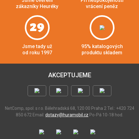
Jsme ověření
Při nespokojenosti
zákazníky Heuréky
vrácení peněz
29
Jsme tady už
95% katalogových
od roku 1997
produktu skladem
AKCEPTUJEME
NetComp, spol. s r.o.
Bělehradská 68, 120 00 Praha 2
Tel.: +420 724
850 672
Email:
dotazy@huramobil.cz
Po-Pá 10-18 hod.