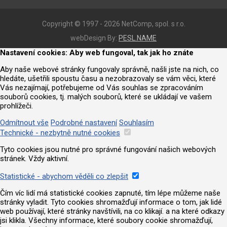
Copyright © 1997 - 2026 NetComp, spol. s r.o.
webDesign By:
PESL.NAME
Nastavení cookies: Aby web fungoval, tak jak ho znáte
Aby naše webové stránky fungovaly správně, našli jste na nich, co
hledáte, ušetřili spoustu času a nezobrazovaly se vám věci, které
Vás nezajímají, potřebujeme od Vás souhlas se zpracováním
souborů cookies, tj. malých souborů, které se ukládají ve vašem
prohlížeči.
Odmítnout vše
Podrobné nastavení
Souhlasím
Technické - nezbytně nutné cookies
Tyto cookies jsou nutné pro správné fungování našich webových
stránek. Vždy aktivní.
Statistické - abychom věděli co zlepšit
Čím víc lidí má statistické cookies zapnuté, tím lépe můžeme naše
stránky vyladit. Tyto cookies shromažďují informace o tom, jak lidé
web používají, které stránky navštívili, na co klikají. a na které odkazy
jsi klikla. Všechny informace, které soubory cookie shromažďují,