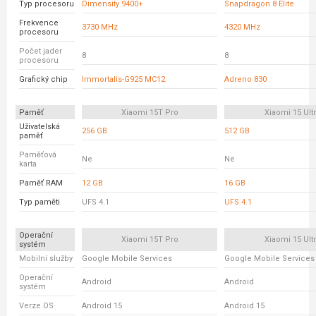
Typ procesoru
Dimensity 9400+
Snapdragon 8 Elite
Frekvence
3730 MHz
4320 MHz
procesoru
Počet jader
8
8
procesoru
Grafický chip
Immortalis-G925 MC12
Adreno 830
Paměť
Xiaomi 15T Pro
Xiaomi 15 Ult
Uživatelská
256 GB
512 GB
paměť
Paměťová
Ne
Ne
karta
Paměť RAM
12 GB
16 GB
Typ paměti
UFS 4.1
UFS 4.1
Operační
Xiaomi 15T Pro
Xiaomi 15 Ult
systém
Mobilní služby
Google Mobile Services
Google Mobile Services
Operační
Android
Android
systém
Verze OS
Android 15
Android 15