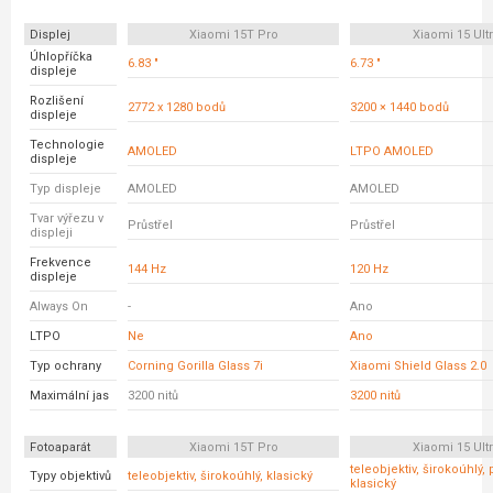
Displej
Xiaomi 15T Pro
Xiaomi 15 Ult
Úhlopříčka
6.83 "
6.73 "
displeje
Rozlišení
2772 x 1280 bodů
3200 × 1440 bodů
displeje
Technologie
AMOLED
LTPO AMOLED
displeje
Typ displeje
AMOLED
AMOLED
Tvar výřezu v
Průstřel
Průstřel
displeji
Frekvence
144 Hz
120 Hz
displeje
Always On
-
Ano
LTPO
Ne
Ano
Typ ochrany
Corning Gorilla Glass 7i
Xiaomi Shield Glass 2.0
Maximální jas
3200 nitů
3200 nitů
Fotoaparát
Xiaomi 15T Pro
Xiaomi 15 Ult
teleobjektiv, širokoúhlý,
Typy objektivů
teleobjektiv, širokoúhlý, klasický
klasický