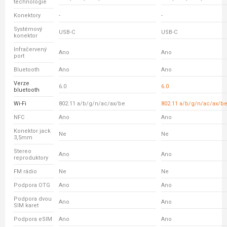
technologie
Konektory
-
-
Systémový
USB-C
USB-C
konektor
Infračervený
Ano
Ano
port
Bluetooth
Ano
Ano
Verze
6.0
6.0
bluetooth
Wi-Fi
802.11 a/b/g/n/ac/ax/be
802.11 a/b/g/n/ac/ax/b
NFC
Ano
Ano
Konektor jack
Ne
Ne
3,5mm
Stereo
Ano
Ano
reproduktory
FM rádio
Ne
Ne
Podpora OTG
Ano
Ano
Podpora dvou
Ano
Ano
SIM karet
Podpora eSIM
Ano
Ano