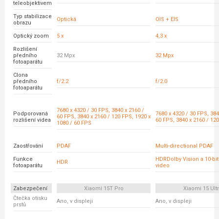
teleobjektivem
Typ stabilizace
Optická
OIS + EIS
obrazu
Optický zoom
5 x
4,3 x
Rozlišení
předního
32 Mpx
32 Mpx
fotoaparátu
Clona
předního
f/2.2
f/2.0
fotoaparátu
7680 x 4320 / 30 FPS, 3840 x 2160 /
Podporovaná
7680 x 4320 / 30 FPS, 384
60 FPS, 3840 x 2160 / 120 FPS, 1920 x
rozlišení videa
60 FPS, 3840 x 2160 / 12
1080 / 60 FPS
Zaostřování
PDAF
Multi-directional PDAF
Funkce
HDRDolby Vision a 10-bi
HDR
fotoaparátu
video
Zabezpečení
Xiaomi 15T Pro
Xiaomi 15 Ult
Čtečka otisku
Ano, v displeji
Ano, v displeji
prstů