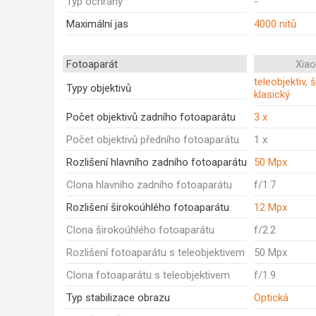
Typ ochrany
-
Maximální jas
4000 nitů
Fotoaparát
Xia
teleobjektiv, 
Typy objektivů
klasický
Počet objektivů zadního fotoaparátu
3 x
Počet objektivů předního fotoaparátu
1 x
Rozlišení hlavního zadního fotoaparátu
50 Mpx
Clona hlavního zadního fotoaparátu
f/1.7
Rozlišení širokoúhlého fotoaparátu
12 Mpx
Clona širokoúhlého fotoaparátu
f/2.2
Rozlišení fotoaparátu s teleobjektivem
50 Mpx
Clona fotoaparátu s teleobjektivem
f/1.9
Typ stabilizace obrazu
Optická