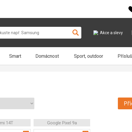
Akce a slevy
Smart
Domácnost
Sport, outdoor
Příslu
Při
omi 14T
Google Pixel 9a