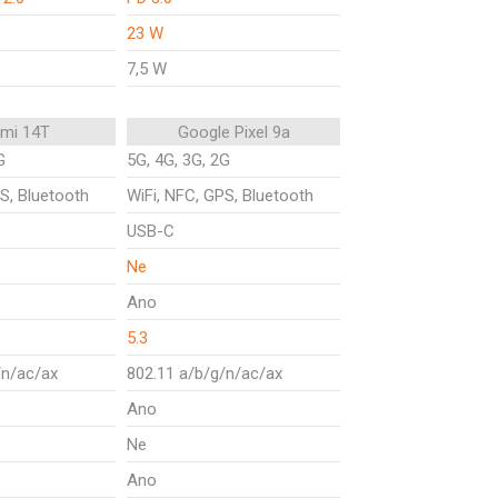
23 W
7,5 W
omi 14T
Google Pixel 9a
G
5G, 4G, 3G, 2G
S, Bluetooth
WiFi, NFC, GPS, Bluetooth
USB-C
Ne
Ano
5.3
/n/ac/ax
802.11 a/b/g/n/ac/ax
Ano
Ne
Ano