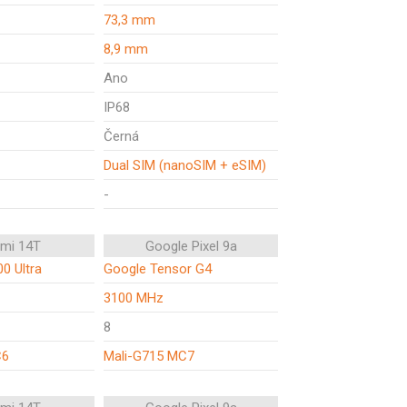
73,3 mm
8,9 mm
Ano
IP68
Černá
Dual SIM (nanoSIM + eSIM)
-
omi 14T
Google Pixel 9a
0 Ultra
Google Tensor G4
3100 MHz
8
C6
Mali-G715 MC7