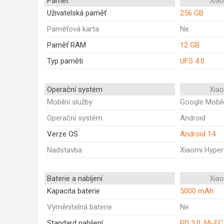
Paměť
Xia
Uživatelská paměť
256 GB
Paměťová karta
Ne
Paměť RAM
12 GB
Typ paměti
UFS 4.0
Operační systém
Xia
Mobilní služby
Google Mobil
Operační systém
Android
Verze OS
Android 14
Nadstavba
Xiaomi Hype
Baterie a nabíjení
Xia
Kapacita baterie
5000 mAh
Vyměnitelná baterie
Ne
Standard nabíjení
PD 3.0; Mi-FC