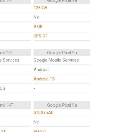
omi 14T
Google Pixel 9a
128 GB
Ne
8 GB
UFS 3.1
omi 14T
Google Pixel 9a
e Services
Google Mobile Services
Android
Android 15
rOS
-
omi 14T
Google Pixel 9a
5100 mAh
Ne
 2.0
PD 3.0