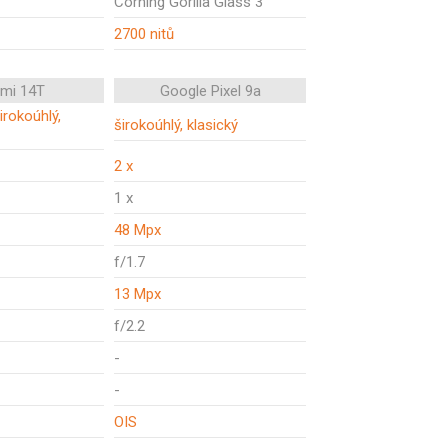
Corning Gorilla Glass 3
2700 nitů
omi 14T
Google Pixel 9a
širokoúhlý,
širokoúhlý, klasický
2 x
1 x
48 Mpx
f/1.7
13 Mpx
f/2.2
-
-
OIS