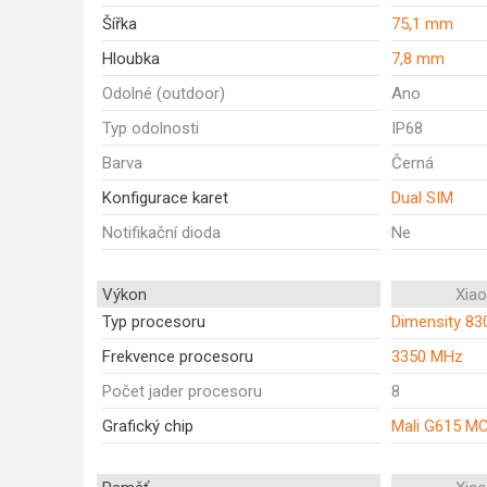
Šířka
75,1 mm
Hloubka
7,8 mm
Odolné (outdoor)
Ano
Typ odolnosti
IP68
Barva
Černá
Konfigurace karet
Dual SIM
Notifikační dioda
Ne
Výkon
Xia
Typ procesoru
Dimensity 830
Frekvence procesoru
3350 MHz
Počet jader procesoru
8
Grafický chip
Mali G615 M