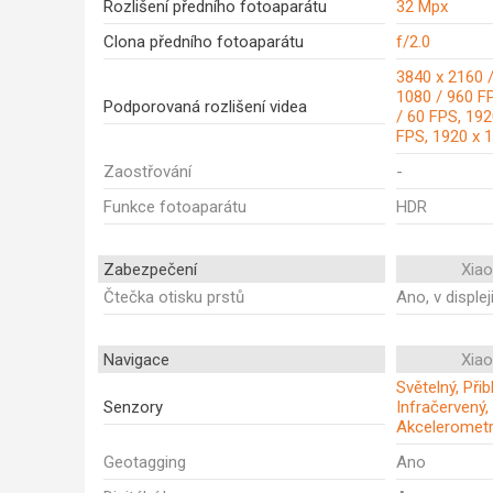
Rozlišení předního fotoaparátu
32 Mpx
Clona předního fotoaparátu
f/2.0
3840 x 2160 /
1080 / 960 F
Podporovaná rozlišení videa
/ 60 FPS, 192
FPS, 1920 x 
Zaostřování
-
Funkce fotoaparátu
HDR
Zabezpečení
Xia
Čtečka otisku prstů
Ano, v displej
Navigace
Xia
Světelný, Při
Senzory
Infračervený,
Akceleromet
Geotagging
Ano