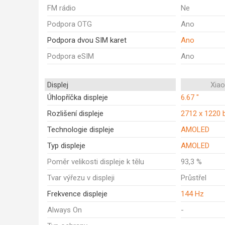
FM rádio
Ne
Podpora OTG
Ano
Podpora dvou SIM karet
Ano
Podpora eSIM
Ano
Displej
Xia
Úhlopříčka displeje
6.67 "
Rozlišení displeje
2712 x 1220 
Technologie displeje
AMOLED
Typ displeje
AMOLED
Poměr velikosti displeje k tělu
93,3 %
Tvar výřezu v displeji
Průstřel
Frekvence displeje
144 Hz
Always On
-