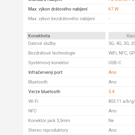
Max. výkon drátového nabíjení
67 W
Max. výkon bezdrátového nabíjení
-
Konektivita
Xia
Datové služby
5G, 4G, 3G, 2
Bezdrátové technologie
WiFi, NFC, GP
Systémový konektor
USB-C
Infračervený port
Ano
Bluetooth
Ano
Verze bluetooth
5.4
Wi-Fi
802.11 a/b/g
NFC
Ano
Konektor jack 3,5mm
Ne
Stereo reproduktory
Ano