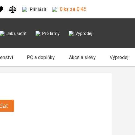
0 ks za 0 Kč
Přihlásit
Jak ušetřit
Pro firmy
Výprodej
šenství
PC a doplňky
Akce a slevy
Výprodej
dat