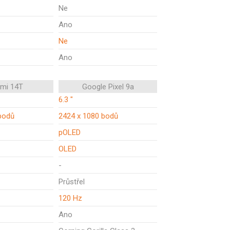
Ne
Ano
Ne
Ano
omi 14T
Google Pixel 9a
6.3 "
bodů
2424 x 1080 bodů
pOLED
OLED
-
Průstřel
120 Hz
Ano