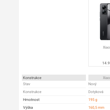
Xia
14.9
Konstrukce
Xia
Stav
Nový
Konstrukce
Dotyková
Hmotnost
195 g
Výška
160,5 mm