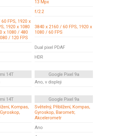
13 Mpx
f/2.2
 60 FPS, 1920 x
PS, 1920 x 1080
3840 x 2160 / 60 FPS, 1920 x
0 x 1080 / 480
1080 / 60 FPS
1080 / 120 FPS
Dual pixel PDAF
HDR
omi 14T
Google Pixel 9a
i
Ano, v displeji
omi 14T
Google Pixel 9a
blížení, Kompas,
Světelný, Přiblížení, Kompas,
 Gyroskop,
Gyroskop, Barometr,
r
Akcelerometr
Ano