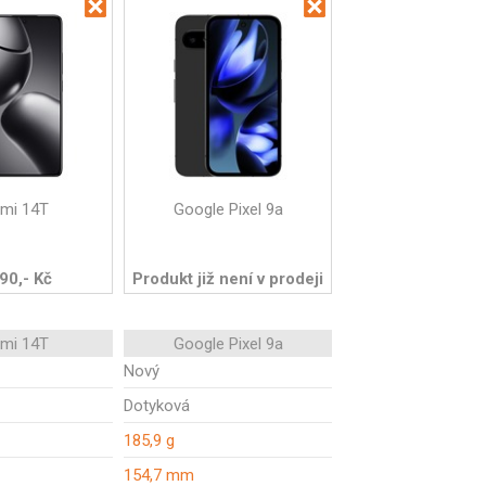
omi 14T
Google Pixel 9a
90,- Kč
Produkt již není v prodeji
omi 14T
Google Pixel 9a
Nový
Dotyková
185,9 g
154,7 mm