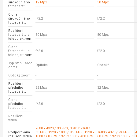
širokoúhlého
12 Mpx
50 Mpx
fotoaparátu
Clona
širokoúhlého
f/2.2
f/2.2
fotoaparátu
Rozlišení
fotoaparátu s
50 Mpx
50 Mpx
teleobjektivem
Clona
fotoaparátu s
f/2.0
f/2.0
teleobjektivem
Typ stabilizace
Optická
Optická
obrazu
Optický zoom
-
-
Rozlišení
předního
32 Mpx
32 Mpx
fotoaparátu
Clona
předního
f/2.0
f/2.0
fotoaparátu
Rozlišení
-
-
videa
7680 x 4320 / 30 FPS, 3840 x 2160 /
Podporovaná
60 FPS, 1920 x 1080 / 960 FPS, 1920 x
7680 x 4320 / 24 FPS, 384
rozlišení videa
1080 / 60 FPS, 1920 x 1080 / 480 FPS,
60 FPS, 1920 x 1080 / 60