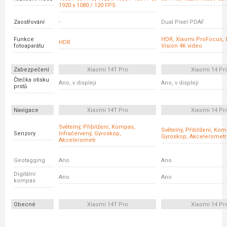
1920 x 1080 / 120 FPS
Zaostřování
-
Dual Pixel PDAF
Funkce
HDR, Xiaomi ProFocus, 
HDR
fotoaparátu
Vision 4K video
Zabezpečení
Xiaomi 14T Pro
Xiaomi 14 Pr
Čtečka otisku
Ano, v displeji
Ano, v displeji
prstů
Navigace
Xiaomi 14T Pro
Xiaomi 14 Pr
Světelný, Přiblížení, Kompas,
Světelný, Přiblížení, Ko
Senzory
Infračervený, Gyroskop,
Gyroskop, Akcelerometr
Akcelerometr
Geotagging
Ano
Ano
Digitální
Ano
Ano
kompas
Obecné
Xiaomi 14T Pro
Xiaomi 14 Pr