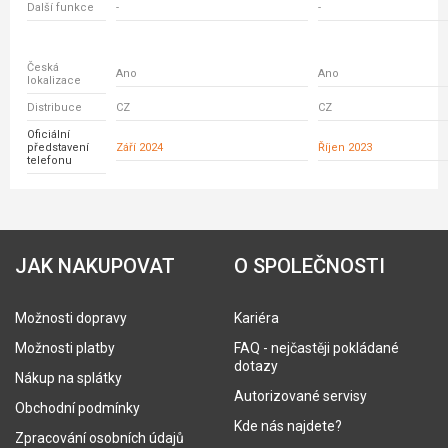
Další funkce
-
-
Česká
Ano
Ano
lokalizace
Distribuce
CZ
CZ
Oficiální
představení
Září 2024
Říjen 2023
telefonu
JAK NAKUPOVAT
O SPOLEČNOSTI
Možnosti dopravy
Kariéra
Možnosti platby
FAQ - nejčastěji pokládané
dotazy
Nákup na splátky
Autorizované servisy
Obchodní podmínky
Kde nás najdete?
Zpracování osobních údajů