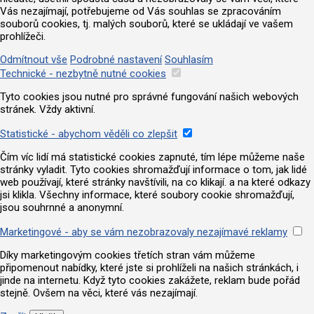
Vás nezajímají, potřebujeme od Vás souhlas se zpracováním
souborů cookies, tj. malých souborů, které se ukládají ve vašem
prohlížeči.
Odmítnout vše
Podrobné nastavení
Souhlasím
Technické - nezbytně nutné cookies
Tyto cookies jsou nutné pro správné fungování našich webových
stránek. Vždy aktivní.
Statistické - abychom věděli co zlepšit
Čím víc lidí má statistické cookies zapnuté, tím lépe můžeme naše
stránky vyladit. Tyto cookies shromažďují informace o tom, jak lidé
web používají, které stránky navštívili, na co klikají. a na které odkazy
jsi klikla. Všechny informace, které soubory cookie shromažďují,
jsou souhrnné a anonymní.
Marketingové - aby se vám nezobrazovaly nezajímavé reklamy
Díky marketingovým cookies třetích stran vám můžeme
připomenout nabídky, které jste si prohlíželi na našich stránkách, i
jinde na internetu. Když tyto cookies zakážete, reklam bude pořád
stejně. Ovšem na věci, které vás nezajímají.