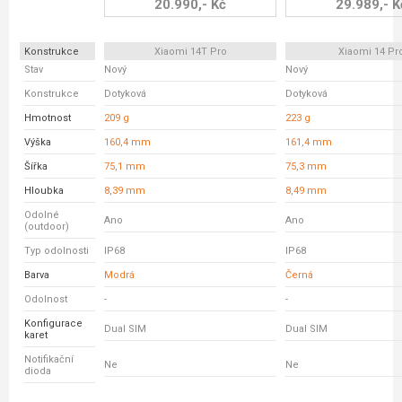
20.990,- Kč
29.989,- K
Konstrukce
Xiaomi 14T Pro
Xiaomi 14 Pr
Stav
Nový
Nový
Konstrukce
Dotyková
Dotyková
Hmotnost
209 g
223 g
Výška
160,4 mm
161,4 mm
Šířka
75,1 mm
75,3 mm
Hloubka
8,39 mm
8,49 mm
Odolné
Ano
Ano
(outdoor)
Typ odolnosti
IP68
IP68
Barva
Modrá
Černá
Odolnost
-
-
Konfigurace
Dual SIM
Dual SIM
karet
Notifikační
Ne
Ne
dioda