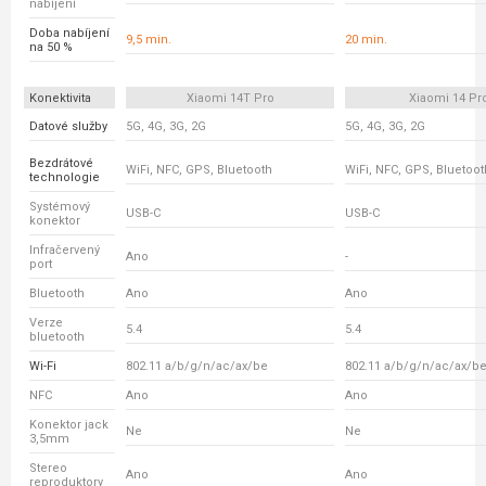
nabíjení
Doba nabíjení
9,5 min.
20 min.
na 50 %
Konektivita
Xiaomi 14T Pro
Xiaomi 14 Pr
Datové služby
5G, 4G, 3G, 2G
5G, 4G, 3G, 2G
Bezdrátové
WiFi, NFC, GPS, Bluetooth
WiFi, NFC, GPS, Bluetoot
technologie
Systémový
USB-C
USB-C
konektor
Infračervený
Ano
-
port
Bluetooth
Ano
Ano
Verze
5.4
5.4
bluetooth
Wi-Fi
802.11 a/b/g/n/ac/ax/be
802.11 a/b/g/n/ac/ax/b
NFC
Ano
Ano
Konektor jack
Ne
Ne
3,5mm
Stereo
Ano
Ano
reproduktory