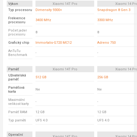
Výkon
Xiaomi 14T Pro
Xiaomi 14 Pr
Typ procesoru
Dimensity 9300+
Snapdragon 8 Gen 3
Frekvence
3400 MHz
3300 MHz
procesoru
Počet jader
8
8
procesoru
Grafický chip
Immortalis-G720 MC12
Adreno 750
AnTuTu
-
-
Benchmark
Paměť
Xiaomi 14T Pro
Xiaomi 14 Pr
Uživatelská
512 GB
256 GB
paměť
Paměťová
Ne
Ne
karta
Maximální
-
-
velikost karty
Paměť RAM
12 GB
12 GB
Typ paměti
UFS 4.0
UFS 4.0
Operační
Xiaomi 14T Pro
Xiaomi 14 Pr