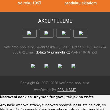
od roku 1997
produktu skladem
AKCEPTUJEME
NetComp, spol. s r.o.
Bělehradská 68, 120 00 Praha 2
Tel.: +420 724
850 672
Email:
dotazy@huramobil.cz
Po-Pá 10-18 hod.
Copyright © 1997 - 2026 NetComp, spol. s r.o.
webDesign By:
PESL.NAME
Nastavení cookies: Aby web fungoval, tak jak ho znáte
Aby naše webové stránky fungovaly správně, našli jste na nich, co
hledáte, ušetřili spoustu času a nezobrazovaly se vám věci, které