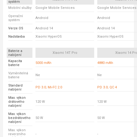
systém
Mobilní služby
Google Mobile Services
Google Mobile Services
Operační
Android
Android
systém
Verze OS
Android 14
Android 14
Nadstavba
Xiaomi HyperOS
Xiaomi HyperOS
Baterie a
Xiaomi 14T Pro
Xiaomi 14 Pr
nabíjení
Kapacita
5000 mAh
4880 mAh
baterie
Vyměnitelná
Ne
Ne
baterie
Standard
PD 3.0; Mi-FC 2.0
PD 3.0; QC 4
nabíjení
Max. výkon
drátového
120 W
120 W
nabíjení
Max. výkon
bezdrátového
50 W
50 W
nabíjení
Max. výkon
reverzního
-
-