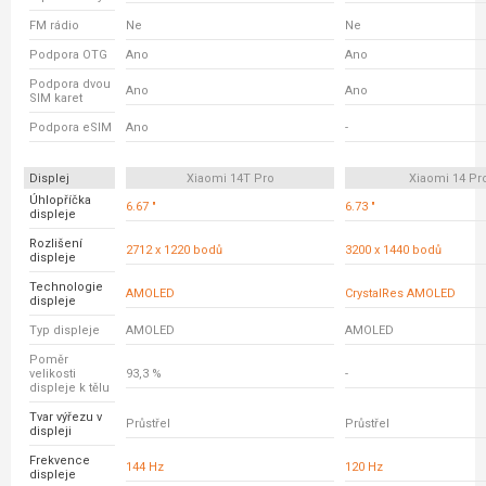
FM rádio
Ne
Ne
Podpora OTG
Ano
Ano
Podpora dvou
Ano
Ano
SIM karet
Podpora eSIM
Ano
-
Displej
Xiaomi 14T Pro
Xiaomi 14 Pr
Úhlopříčka
6.67 "
6.73 "
displeje
Rozlišení
2712 x 1220 bodů
3200 x 1440 bodů
displeje
Technologie
AMOLED
CrystalRes AMOLED
displeje
Typ displeje
AMOLED
AMOLED
Poměr
velikosti
93,3 %
-
displeje k tělu
Tvar výřezu v
Průstřel
Průstřel
displeji
Frekvence
144 Hz
120 Hz
displeje