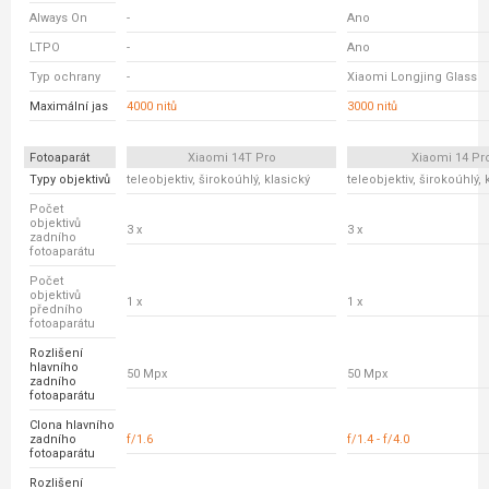
Always On
-
Ano
LTPO
-
Ano
Typ ochrany
-
Xiaomi Longjing Glass
Maximální jas
4000 nitů
3000 nitů
Fotoaparát
Xiaomi 14T Pro
Xiaomi 14 Pr
Typy objektivů
teleobjektiv, širokoúhlý, klasický
teleobjektiv, širokoúhlý, 
Počet
objektivů
3 x
3 x
zadního
fotoaparátu
Počet
objektivů
1 x
1 x
předního
fotoaparátu
Rozlišení
hlavního
50 Mpx
50 Mpx
zadního
fotoaparátu
Clona hlavního
zadního
f/1.6
f/1.4 - f/4.0
fotoaparátu
Rozlišení