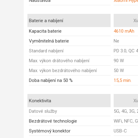
Nadstavba
Xiaomi Hyp
Baterie a nabíjení
Xi
Kapacita baterie
4610 mAh
Vyměnitelná baterie
Ne
Standard nabíjení
PD 3.0; QC 
Max. výkon drátového nabíjení
90 W
Max. výkon bezdrátového nabíjení
50 W
Doba nabíjení na 50 %
15,5 min.
Konektivita
Xi
Datové služby
5G, 4G, 3G,
Bezdrátové technologie
WiFi, NFC, 
Systémový konektor
USB-C