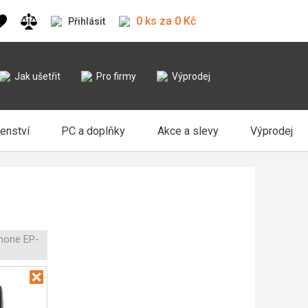
0 ks za 0 Kč
Přihlásit
Jak ušetřit
Pro firmy
Výprodej
šenství
PC a doplňky
Akce a slevy
Výprodej
hone EP-