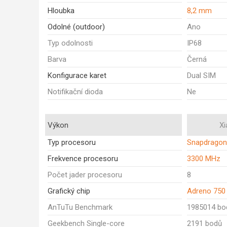
Hloubka
8,2 mm
Odolné (outdoor)
Ano
Typ odolnosti
IP68
Barva
Černá
Konfigurace karet
Dual SIM
Notifikační dioda
Ne
Výkon
Xi
Typ procesoru
Snapdragon
Frekvence procesoru
3300 MHz
Počet jader procesoru
8
Grafický chip
Adreno 750
AnTuTu Benchmark
1985014 bo
Geekbench Single-core
2191 bodů