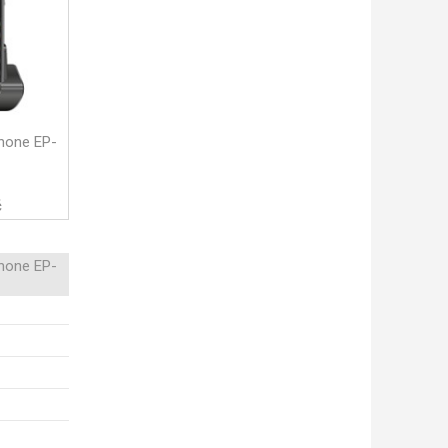
hone EP-
č
hone EP-