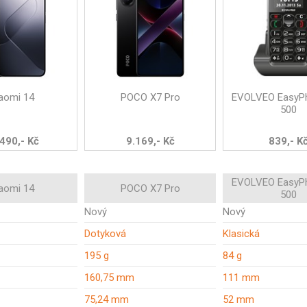
aomi 14
POCO X7 Pro
EVOLVEO EasyP
500
490,- Kč
9.169,- Kč
839,- K
EVOLVEO EasyP
aomi 14
POCO X7 Pro
500
Nový
Nový
Dotyková
Klasická
195 g
84 g
160,75 mm
111 mm
75,24 mm
52 mm