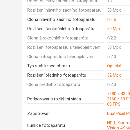
Počet objektivů předního fotoaparátu
1 x
Rozlišení hlavního zadního fotoaparátu
50 Mpx
Clona hlavního zadního fotoaparátu
f/1.6
Rozlišení širokoúhlého fotoaparátu
50 Mpx
Clona širokoúhlého fotoaparátu
f/2.2
Rozlišení fotoaparátu s teleobjektivem
50 Mpx
Clona fotoaparátu s teleobjektivem
f/2.0
Typ stabilizace obrazu
Optická
Rozlišení předního fotoaparátu
32 Mpx
Clona předního fotoaparátu
f/2.0
7680 x 4320
Podporovaná rozlišení videa
2160 / 60 F
60 FPS
Zaostřování
Dual Pixel 
HDR, Xiaomi
Funkce fotoaparátu
Vision 4K v