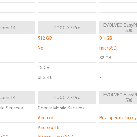
-
-
EVOLVEO EasyP
aomi 14
POCO X7 Pro
500
512 GB
0,1 GB
Ne
microSD
-
32 GB
12 GB
-
UFS 4.0
-
EVOLVEO EasyP
aomi 14
POCO X7 Pro
500
le Services
Google Mobile Services
-
Android
Bez operačního s
Android 15
-