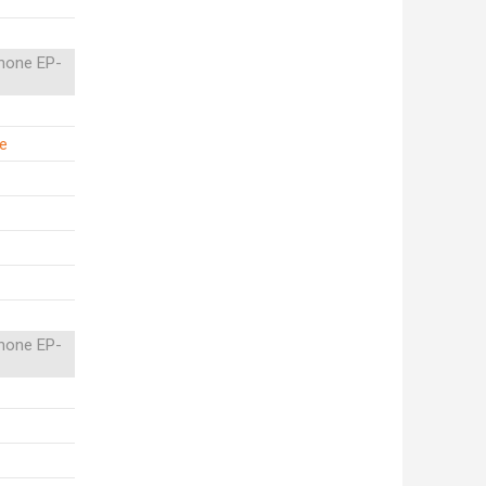
hone EP-
ie
hone EP-