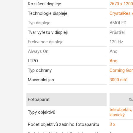
Rozlišení displeje
2670 x 120
Technologie displeje
CrystalRes
Typ displeje
AMOLED
Tvar výřezu v displeji
Průstřel
Frekvence displeje
120 Hz
Always On
Ano
LTPO
Ano
Typ ochrany
Corning Gori
Maximální jas
3000 nitů
Fotoaparát
Xi
teleobjektiv,
Typy objektivů
klasický
Počet objektivů zadního fotoaparátu
3 x