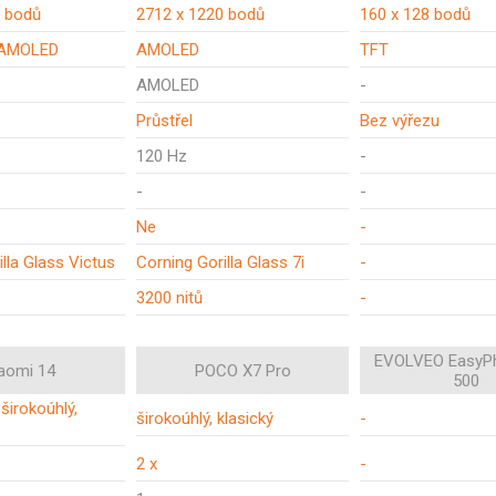
0 bodů
2712 x 1220 bodů
160 x 128 bodů
 AMOLED
AMOLED
TFT
AMOLED
-
Průstřel
Bez výřezu
120 Hz
-
-
-
Ne
-
lla Glass Victus
Corning Gorilla Glass 7i
-
3200 nitů
-
EVOLVEO EasyP
aomi 14
POCO X7 Pro
500
 širokoúhlý,
širokoúhlý, klasický
-
2 x
-