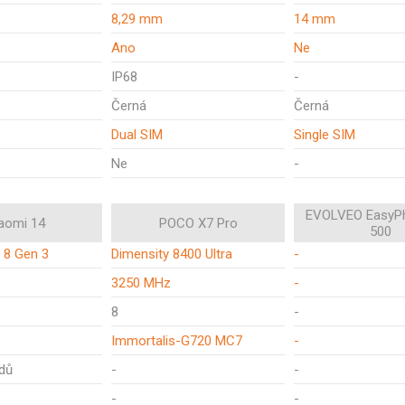
8,29 mm
14 mm
Ano
Ne
IP68
-
Černá
Černá
Dual SIM
Single SIM
Ne
-
EVOLVEO EasyP
aomi 14
POCO X7 Pro
500
 8 Gen 3
Dimensity 8400 Ultra
-
3250 MHz
-
8
-
Immortalis-G720 MC7
-
dů
-
-
-
-