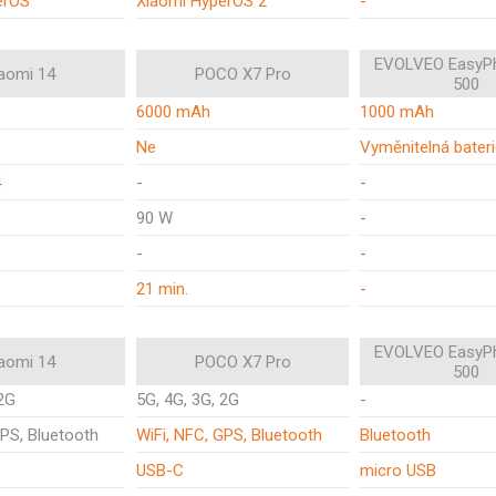
erOS
Xiaomi HyperOS 2
-
EVOLVEO EasyP
aomi 14
POCO X7 Pro
500
6000 mAh
1000 mAh
Ne
Vyměnitelná bater
4
-
-
90 W
-
-
-
21 min.
-
EVOLVEO EasyP
aomi 14
POCO X7 Pro
500
 2G
5G, 4G, 3G, 2G
-
GPS, Bluetooth
WiFi, NFC, GPS, Bluetooth
Bluetooth
USB-C
micro USB