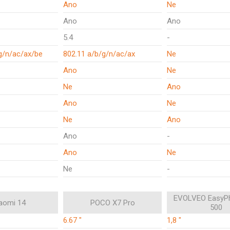
Ano
Ne
Ano
Ano
5.4
-
g/n/ac/ax/be
802.11 a/b/g/n/ac/ax
Ne
Ano
Ne
Ne
Ano
Ano
Ne
Ne
Ano
Ano
-
Ano
Ne
Ne
-
EVOLVEO EasyP
aomi 14
POCO X7 Pro
500
6.67 "
1,8 "