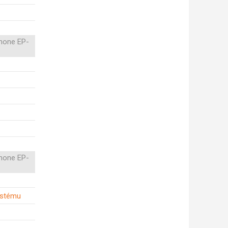
hone EP-
hone EP-
ystému