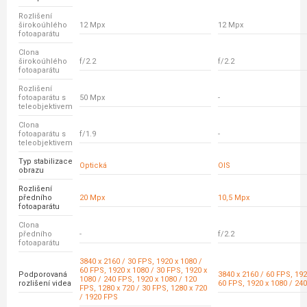
Rozlišení
širokoúhlého
12 Mpx
12 Mpx
fotoaparátu
Clona
širokoúhlého
f/2.2
f/2.2
fotoaparátu
Rozlišení
fotoaparátu s
50 Mpx
-
teleobjektivem
Clona
fotoaparátu s
f/1.9
-
teleobjektivem
Typ stabilizace
Optická
OIS
obrazu
Rozlišení
předního
20 Mpx
10,5 Mpx
fotoaparátu
Clona
předního
-
f/2.2
fotoaparátu
3840 x 2160 / 30 FPS, 1920 x 1080 /
60 FPS, 1920 x 1080 / 30 FPS, 1920 x
Podporovaná
3840 x 2160 / 60 FPS, 192
1080 / 240 FPS, 1920 x 1080 / 120
rozlišení videa
60 FPS, 1920 x 1080 / 24
FPS, 1280 x 720 / 30 FPS, 1280 x 720
/ 1920 FPS