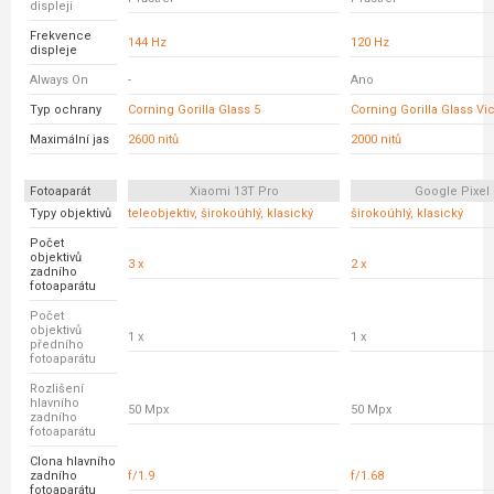
displeji
Frekvence
144 Hz
120 Hz
displeje
Always On
-
Ano
Typ ochrany
Corning Gorilla Glass 5
Corning Gorilla Glass Vi
Maximální jas
2600 nitů
2000 nitů
Fotoaparát
Xiaomi 13T Pro
Google Pixel 
Typy objektivů
teleobjektiv, širokoúhlý, klasický
širokoúhlý, klasický
Počet
objektivů
3 x
2 x
zadního
fotoaparátu
Počet
objektivů
1 x
1 x
předního
fotoaparátu
Rozlišení
hlavního
50 Mpx
50 Mpx
zadního
fotoaparátu
Clona hlavního
zadního
f/1.9
f/1.68
fotoaparátu