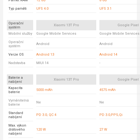
Paměť RAM
12 GB
8 GB
Typ paměti
UFS 4.0
UFS 3.1
Operační
Xiaomi 13T Pro
Google Pixel 
systém
Mobilní služby
Google Mobile Services
Google Mobile Services
Operační
Android
Android
systém
Verze OS
Android 13
Android 14
Nadstavba
MIUI 14
-
Baterie a
Xiaomi 13T Pro
Google Pixel 
nabíjení
Kapacita
5000 mAh
4575 mAh
baterie
Vyměnitelná
Ne
Ne
baterie
Standard
PD 3.0; QC 4
PD 3.0;PPS;Qi
nabíjení
Max. výkon
drátového
120 W
27 W
nabíjení