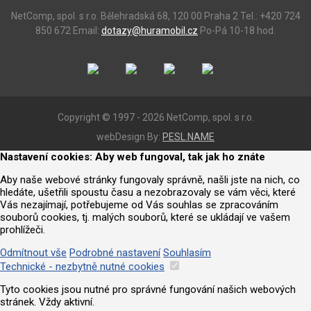
NetComp, spol. s r.o.
Bělehradská 68, 120 00 Praha 2
Tel.: +420 724
850 672
Email:
dotazy@huramobil.cz
Po-Pá 10-18 hod.
Copyright © 1997 - 2026 NetComp, spol. s r.o.
webDesign By:
PESL.NAME
Nastavení cookies: Aby web fungoval, tak jak ho znáte
Aby naše webové stránky fungovaly správně, našli jste na nich, co
hledáte, ušetřili spoustu času a nezobrazovaly se vám věci, které
Vás nezajímají, potřebujeme od Vás souhlas se zpracováním
souborů cookies, tj. malých souborů, které se ukládají ve vašem
prohlížeči.
Odmítnout vše
Podrobné nastavení
Souhlasím
Technické - nezbytně nutné cookies
Tyto cookies jsou nutné pro správné fungování našich webových
stránek. Vždy aktivní.