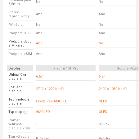
Ne
Ne
3,5mm
Stereo
Ano
Ano
reproduktory
FM rádio
Ne
Ne
Podpora OTG
Ano
Ano
Podpora dvou
Ano
Ne
SIM karet
Podpora eSIM
Ano
Ano
Displej
Xiaomi 13T Pro
Google Pixel 
Úhlopříčka
6.67 "
6.2 "
displeje
Rozlišení
2712 x 1220 bodů
2400 × 1080 bodů
displeje
Technologie
CrystalRes AMOLED
OLED
displeje
Typ displeje
AMOLED
OLED
Poměr
velikosti
-
85,5 %
displeje k tělu
Tvar výřezu v
Průstřel
Průstřel