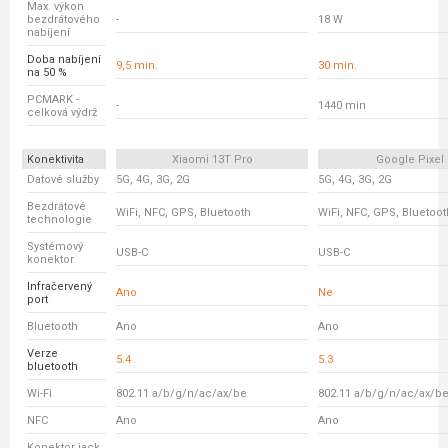
Max. výkon
bezdrátového
-
18 W
nabíjení
Doba nabíjení
9,5 min.
30 min.
na 50 %
PCMARK -
-
1440 min
celková výdrž
Konektivita
Xiaomi 13T Pro
Google Pixel 
Datové služby
5G, 4G, 3G, 2G
5G, 4G, 3G, 2G
Bezdrátové
WiFi, NFC, GPS, Bluetooth
WiFi, NFC, GPS, Bluetoot
technologie
Systémový
USB-C
USB-C
konektor
Infračervený
Ano
Ne
port
Bluetooth
Ano
Ano
Verze
5.4
5.3
bluetooth
Wi-Fi
802.11 a/b/g/n/ac/ax/be
802.11 a/b/g/n/ac/ax/b
NFC
Ano
Ano
Konektor jack