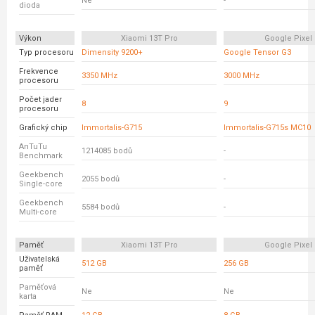
Ne
-
dioda
Výkon
Xiaomi 13T Pro
Google Pixel 
Typ procesoru
Dimensity 9200+
Google Tensor G3
Frekvence
3350 MHz
3000 MHz
procesoru
Počet jader
8
9
procesoru
Grafický chip
Immortalis-G715
Immortalis-G715s MC10
AnTuTu
1214085 bodů
-
Benchmark
Geekbench
2055 bodů
-
Single-core
Geekbench
5584 bodů
-
Multi-core
Paměť
Xiaomi 13T Pro
Google Pixel 
Uživatelská
512 GB
256 GB
paměť
Paměťová
Ne
Ne
karta