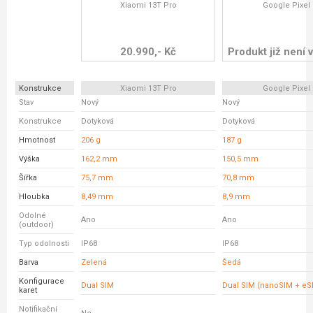
Xiaomi 13T Pro
Google Pixel 
20.990,- Kč
Produkt již není v
Konstrukce
Xiaomi 13T Pro
Google Pixel 
Stav
Nový
Nový
Konstrukce
Dotyková
Dotyková
Hmotnost
206 g
187 g
Výška
162,2 mm
150,5 mm
Šířka
75,7 mm
70,8 mm
Hloubka
8,49 mm
8,9 mm
Odolné
Ano
Ano
(outdoor)
Typ odolnosti
IP68
IP68
Barva
Zelená
Šedá
Konfigurace
Dual SIM
Dual SIM (nanoSIM + eS
karet
Notifikační