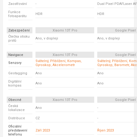
Zaostřování
-
Dual Pixel PDAFLaser AF
Funkce
HDR
HDR
fotoaparátu
Zabezpečení
Xiaomi 13T Pro
Google Pixel 
Čtečka otisku
Ano, v displeji
Ano, v displeji
prstů
Navigace
Xiaomi 13T Pro
Google Pixel 
Světelný, Přiblížení, Kompas,
Světelný, Přiblížení, Ko
Senzory
Gyroskop, Akcelerometr
Gyroskop, Barometr, Ak
Geotagging
Ano
Ano
Digitální
Ano
Ano
kompas
Obecné
Xiaomi 13T Pro
Google Pixel 
Česká
Ano
-
lokalizace
Distribuce
CZ
-
Oficiální
představení
Září 2023
Říjen 2023
telefonu