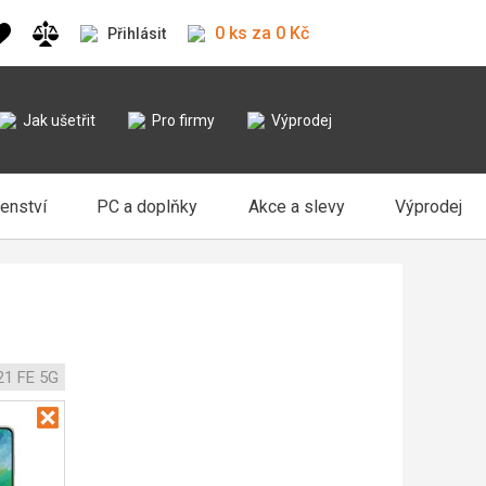
0 ks za 0 Kč
Přihlásit
Jak ušetřit
Pro firmy
Výprodej
šenství
PC a doplňky
Akce a slevy
Výprodej
21 FE 5G