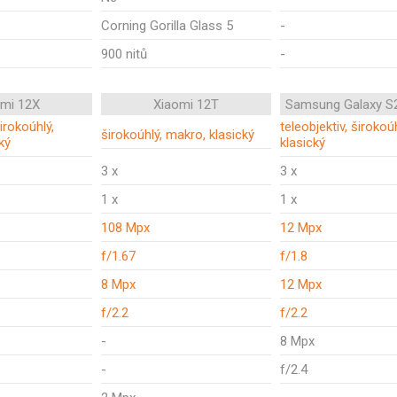
Corning Gorilla Glass 5
-
900 nitů
-
omi 12X
Xiaomi 12T
Samsung Galaxy S
širokoúhlý,
teleobjektiv, širokoúh
širokoúhlý, makro, klasický
ký
klasický
3 x
3 x
1 x
1 x
108 Mpx
12 Mpx
f/1.67
f/1.8
8 Mpx
12 Mpx
f/2.2
f/2.2
-
8 Mpx
-
f/2.4