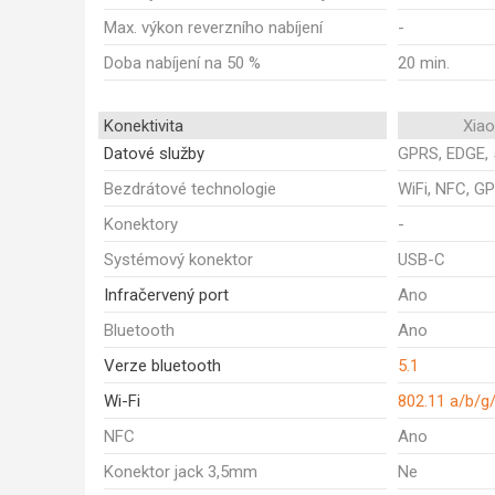
Max. výkon reverzního nabíjení
-
Doba nabíjení na 50 %
20 min.
Konektivita
Xia
Datové služby
GPRS, EDGE, 
Bezdrátové technologie
WiFi, NFC, GP
Konektory
-
Systémový konektor
USB-C
Infračervený port
Ano
Bluetooth
Ano
Verze bluetooth
5.1
Wi-Fi
802.11 a/b/g
NFC
Ano
Konektor jack 3,5mm
Ne