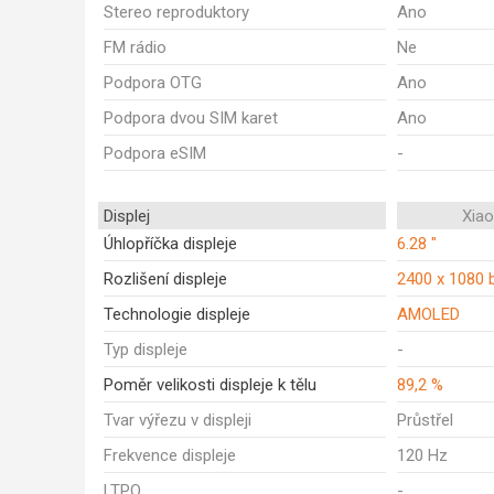
Stereo reproduktory
Ano
FM rádio
Ne
Podpora OTG
Ano
Podpora dvou SIM karet
Ano
Podpora eSIM
-
Displej
Xia
Úhlopříčka displeje
6.28 "
Rozlišení displeje
2400 x 1080 
Technologie displeje
AMOLED
Typ displeje
-
Poměr velikosti displeje k tělu
89,2 %
Tvar výřezu v displeji
Průstřel
Frekvence displeje
120 Hz
LTPO
-