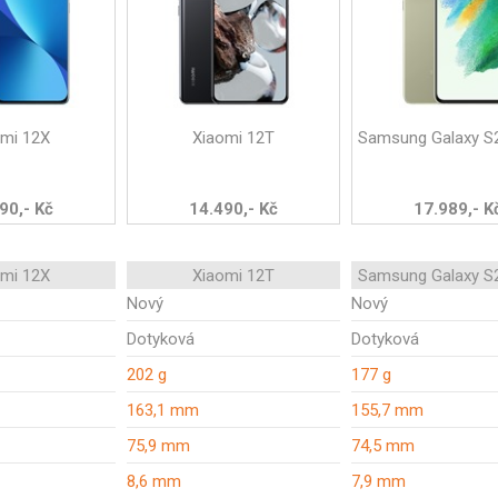
omi 12X
Xiaomi 12T
Samsung Galaxy S
90,- Kč
14.490,- Kč
17.989,- K
omi 12X
Xiaomi 12T
Samsung Galaxy S
Nový
Nový
Dotyková
Dotyková
202 g
177 g
163,1 mm
155,7 mm
75,9 mm
74,5 mm
8,6 mm
7,9 mm