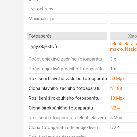
Typ ochrany
-
Maximální jas
-
Fotoaparát
Xia
teleobjektiv, 
Typy objektivů
makro, klasic
Počet objektivů zadního fotoaparátu
3 x
Počet objektivů předního fotoaparátu
1 x
Rozlišení hlavního zadního fotoaparátu
50 Mpx
Clona hlavního zadního fotoaparátu
f/1.88
Rozlišení širokoúhlého fotoaparátu
13 Mpx
Clona širokoúhlého fotoaparátu
f/2.4
Rozlišení fotoaparátu s teleobjektivem
5 Mpx
Clona fotoaparátu s teleobjektivem
f/2.4