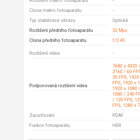
Rozlišení makro fotoaparátu
-
Clona makro fotoaparátu
-
Typ stabilizace obrazu
Optická
Rozlišení předního fotoaparátu
32 Mpx
Clona předního fotoaparátu
f/2.45
Rozlišení videa
-
7680 x 4320 /
2160 / 60 FPS
30 FPS, 1920
FPS, 1920 x 1
Podporovaná rozlišení videa
1920 x 1080 /
1080 / 240 F
/ 120 FPS, 12
FPS, 1280 x 
Zaostřování
PDAF
Funkce fotoaparátu
HDR