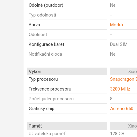
Odolné (outdoor)
Ne
Typ odolnosti
-
Barva
Modrá
Odolnost
-
Konfigurace karet
Dual SIM
Notifikační dioda
Ne
Výkon
Xia
Typ procesoru
Snapdragon 
Frekvence procesoru
3200 MHz
Počet jader procesoru
8
Grafický chip
Adreno 650
Paměť
Xia
Uživatelská paměť
128 GB