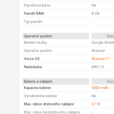
Paměťová karta
Ne
Paměť RAM
8 GB
Typ paměti
-
Operační systém
Xia
Mobilní služby
Google Mobil
Operační systém
Android
Verze OS
Android 11
Nadstavba
MIUI 13
Baterie a nabíjení
Xia
Kapacita baterie
4500 mAh
Vyměnitelná baterie
Ne
Max. výkon drátového nabíjení
67 W
Max. výkon bezdrátového nabíjení
-