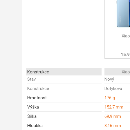
Xia
15.9
Konstrukce
Xia
Stav
Nový
Konstrukce
Dotyková
Hmotnost
176 g
Výška
152,7 mm
Šířka
69,9 mm
Hloubka
8,16 mm