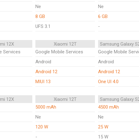
Ne
Ne
8 GB
6 GB
UFS 3.1
-
omi 12X
Xiaomi 12T
Samsung Galaxy S
e Services
Google Mobile Services
Google Mobile Serv
Android
Android
Android 12
Android 12
MIUI 13
One UI 4.0
omi 12X
Xiaomi 12T
Samsung Galaxy S
5000 mAh
4500 mAh
Ne
Ne
120 W
25 W
-
15 W