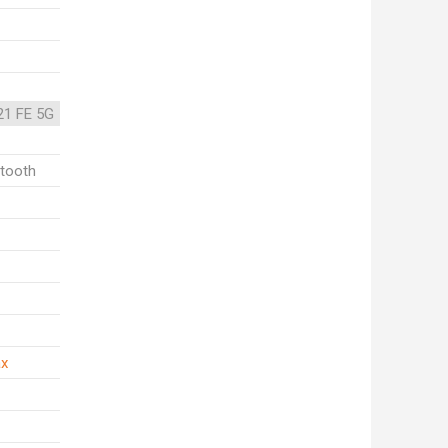
21 FE 5G
etooth
ax