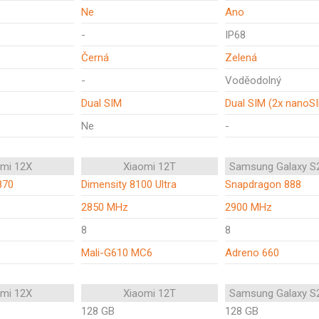
Ne
Ano
-
IP68
Černá
Zelená
-
Voděodolný
Dual SIM
Dual SIM (2x nanoS
Ne
-
omi 12X
Xiaomi 12T
Samsung Galaxy S
870
Dimensity 8100 Ultra
Snapdragon 888
2850 MHz
2900 MHz
8
8
Mali-G610 MC6
Adreno 660
omi 12X
Xiaomi 12T
Samsung Galaxy S
128 GB
128 GB