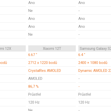
Ano
Ano
Ne
-
Ano
Ano
Ano
Ano
Ne
-
omi 12X
Xiaomi 12T
Samsung Galaxy S
6.67 "
6.4 "
bodů
2712 x 1220 bodů
2400 × 1080 bodů
CrystalRes AMOLED
Dynamic AMOLED 2
AMOLED
-
86,7 %
-
Průstřel
Průstřel
120 Hz
120 Hz
Ne
-