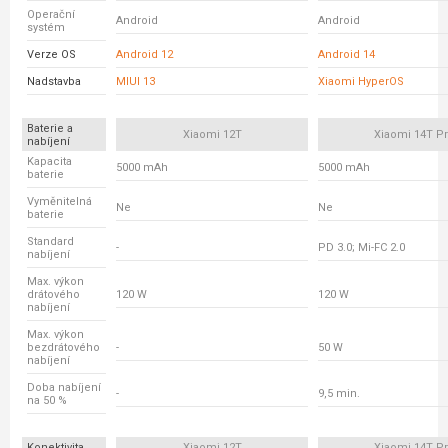
Operační
Android
Android
systém
Verze OS
Android 12
Android 14
Nadstavba
MIUI 13
Xiaomi HyperOS
Baterie a
Xiaomi 12T
Xiaomi 14T P
nabíjení
Kapacita
5000 mAh
5000 mAh
baterie
Vyměnitelná
Ne
Ne
baterie
Standard
-
PD 3.0; Mi-FC 2.0
nabíjení
Max. výkon
drátového
120 W
120 W
nabíjení
Max. výkon
bezdrátového
-
50 W
nabíjení
Doba nabíjení
-
9,5 min.
na 50 %
Konektivita
Xiaomi 12T
Xiaomi 14T P