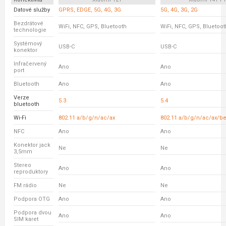
Datové služby
GPRS, EDGE, 5G, 4G, 3G
5G, 4G, 3G, 2G
Bezdrátové
WiFi, NFC, GPS, Bluetooth
WiFi, NFC, GPS, Bluetoot
technologie
Systémový
USB-C
USB-C
konektor
Infračervený
Ano
Ano
port
Bluetooth
Ano
Ano
Verze
5.3
5.4
bluetooth
Wi-Fi
802.11 a/b/g/n/ac/ax
802.11 a/b/g/n/ac/ax/b
NFC
Ano
Ano
Konektor jack
Ne
Ne
3,5mm
Stereo
Ano
Ano
reproduktory
FM rádio
Ne
Ne
Podpora OTG
Ano
Ano
Podpora dvou
Ano
Ano
SIM karet