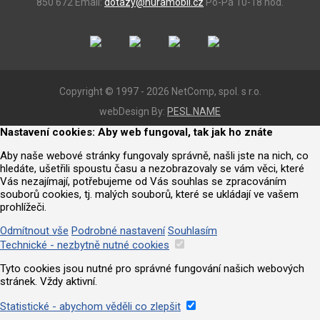
850 672
Email:
dotazy@huramobil.cz
Po-Pá 10-18 hod.
Copyright © 1997 - 2026 NetComp, spol. s r.o.
webDesign By:
PESL.NAME
Nastavení cookies: Aby web fungoval, tak jak ho znáte
Aby naše webové stránky fungovaly správně, našli jste na nich, co
hledáte, ušetřili spoustu času a nezobrazovaly se vám věci, které
Vás nezajímají, potřebujeme od Vás souhlas se zpracováním
souborů cookies, tj. malých souborů, které se ukládají ve vašem
prohlížeči.
Odmítnout vše
Podrobné nastavení
Souhlasím
Technické - nezbytně nutné cookies
Tyto cookies jsou nutné pro správné fungování našich webových
stránek. Vždy aktivní.
Statistické - abychom věděli co zlepšit