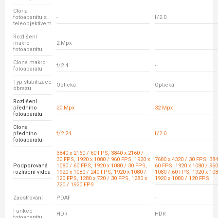
Clona
fotoaparátu s
-
f/2.0
teleobjektivem
Rozlišení
makro
2 Mpx
-
fotoaparátu
Clona makro
f/2.4
-
fotoaparátu
Typ stabilizace
Optická
Optická
obrazu
Rozlišení
předního
20 Mpx
32 Mpx
fotoaparátu
Clona
předního
f/2.24
f/2.0
fotoaparátu
3840 x 2160 / 60 FPS, 3840 x 2160 /
30 FPS, 1920 x 1080 / 960 FPS, 1920 x
7680 x 4320 / 30 FPS, 384
Podporovaná
1080 / 60 FPS, 1920 x 1080 / 30 FPS,
60 FPS, 1920 x 1080 / 960
rozlišení videa
1920 x 1080 / 240 FPS, 1920 x 1080 /
1080 / 60 FPS, 1920 x 108
120 FPS, 1280 x 720 / 30 FPS, 1280 x
1920 x 1080 / 120 FPS
720 / 1920 FPS
Zaostřování
PDAF
-
Funkce
HDR
HDR
fotoaparátu