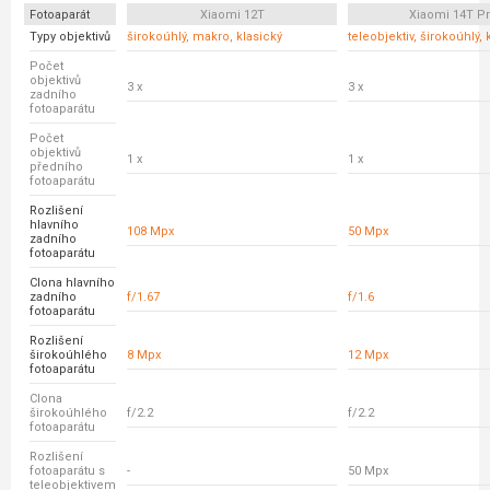
Fotoaparát
Xiaomi 12T
Xiaomi 14T P
Typy objektivů
širokoúhlý, makro, klasický
teleobjektiv, širokoúhlý, 
Počet
objektivů
3 x
3 x
zadního
fotoaparátu
Počet
objektivů
1 x
1 x
předního
fotoaparátu
Rozlišení
hlavního
108 Mpx
50 Mpx
zadního
fotoaparátu
Clona hlavního
zadního
f/1.67
f/1.6
fotoaparátu
Rozlišení
širokoúhlého
8 Mpx
12 Mpx
fotoaparátu
Clona
širokoúhlého
f/2.2
f/2.2
fotoaparátu
Rozlišení
fotoaparátu s
-
50 Mpx
teleobjektivem