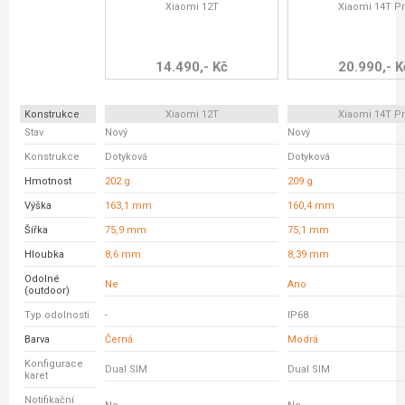
Xiaomi 12T
Xiaomi 14T P
14.490,- Kč
20.990,- K
Konstrukce
Xiaomi 12T
Xiaomi 14T P
Stav
Nový
Nový
Konstrukce
Dotyková
Dotyková
Hmotnost
202 g
209 g
Výška
163,1 mm
160,4 mm
Šířka
75,9 mm
75,1 mm
Hloubka
8,6 mm
8,39 mm
Odolné
Ne
Ano
(outdoor)
Typ odolnosti
-
IP68
Barva
Černá
Modrá
Konfigurace
Dual SIM
Dual SIM
karet
Notifikační