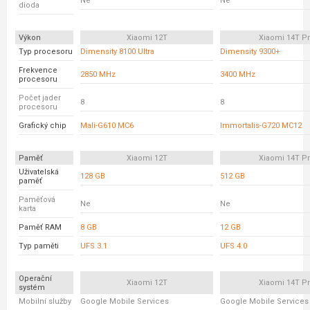
Ne
Ne
dioda
Výkon
Xiaomi 12T
Xiaomi 14T P
Typ procesoru
Dimensity 8100 Ultra
Dimensity 9300+
Frekvence
2850 MHz
3400 MHz
procesoru
Počet jader
8
8
procesoru
Grafický chip
Mali-G610 MC6
Immortalis-G720 MC12
Paměť
Xiaomi 12T
Xiaomi 14T P
Uživatelská
128 GB
512 GB
paměť
Paměťová
Ne
Ne
karta
Paměť RAM
8 GB
12 GB
Typ paměti
UFS 3.1
UFS 4.0
Operační
Xiaomi 12T
Xiaomi 14T P
systém
Mobilní služby
Google Mobile Services
Google Mobile Services