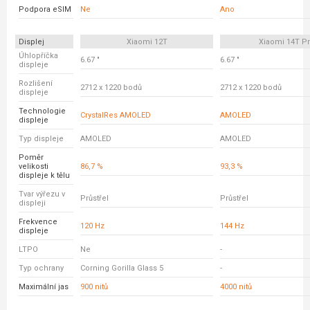
Podpora eSIM
Ne
Ano
Displej
Xiaomi 12T
Xiaomi 14T P
Úhlopříčka
6.67 "
6.67 "
displeje
Rozlišení
2712 x 1220 bodů
2712 x 1220 bodů
displeje
Technologie
CrystalRes AMOLED
AMOLED
displeje
Typ displeje
AMOLED
AMOLED
Poměr
velikosti
86,7 %
93,3 %
displeje k tělu
Tvar výřezu v
Průstřel
Průstřel
displeji
Frekvence
120 Hz
144 Hz
displeje
LTPO
Ne
-
Typ ochrany
Corning Gorilla Glass 5
-
Maximální jas
900 nitů
4000 nitů