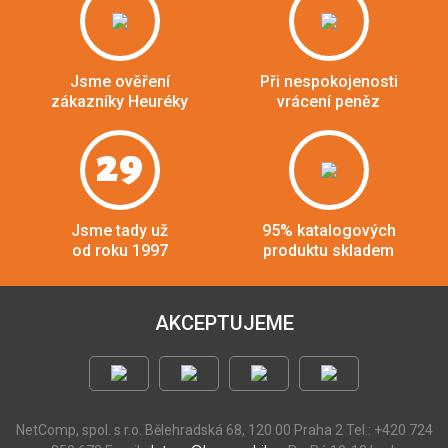
Jsme ověření
Při nespokojenosti
zákazníky Heuréky
vrácení peněz
29
Jsme tady už
95% katalogových
od roku 1997
produktu skladem
AKCEPTUJEME
NetComp, spol. s r.o.
Bělehradská 68, 120 00 Praha 2
Tel.: +420 724