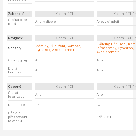
Zabezpečení
Xiaomi 12T
Xiaomi 14T P
Čtečka otisku
Ano, v displeji
Ano, v displeji
prstů
Navigace
Xiaomi 12T
Xiaomi 14T P
Světelný, Přiblížení, Ko
Světelný, Přiblížení, Kompas,
Senzory
Infračervený, Gyroskop,
Gyroskop, Akcelerometr
Akcelerometr
Geotagging
Ano
Ano
Digitální
Ano
Ano
kompas
Obecné
Xiaomi 12T
Xiaomi 14T P
Česká
Ano
Ano
lokalizace
Distribuce
CZ
CZ
Oficiální
představení
-
Září 2024
telefonu