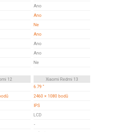
Ano
Ano
Ne
Ano
Ano
Ano
Ne
omi 12
Xiaomi Redmi 13
6.79 "
bodů
2460 × 1080 bodů
IPS
LCD
-