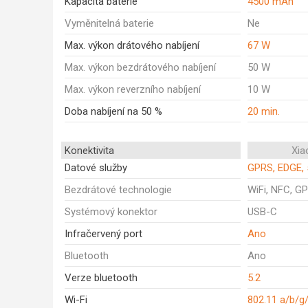
Kapacita baterie
4500 mAh
Vyměnitelná baterie
Ne
Max. výkon drátového nabíjení
67 W
Max. výkon bezdrátového nabíjení
50 W
Max. výkon reverzního nabíjení
10 W
Doba nabíjení na 50 %
20 min.
Konektivita
Xia
Datové služby
GPRS, EDGE, 
Bezdrátové technologie
WiFi, NFC, GP
Systémový konektor
USB-C
Infračervený port
Ano
Bluetooth
Ano
Verze bluetooth
5.2
Wi-Fi
802.11 a/b/g