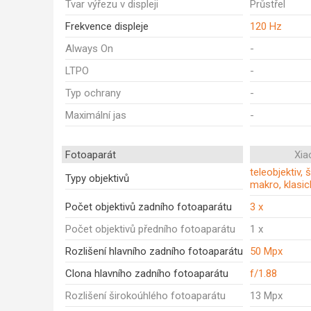
Tvar výřezu v displeji
Průstřel
Frekvence displeje
120 Hz
Always On
-
LTPO
-
Typ ochrany
-
Maximální jas
-
Fotoaparát
Xia
teleobjektiv, 
Typy objektivů
makro, klasic
Počet objektivů zadního fotoaparátu
3 x
Počet objektivů předního fotoaparátu
1 x
Rozlišení hlavního zadního fotoaparátu
50 Mpx
Clona hlavního zadního fotoaparátu
f/1.88
Rozlišení širokoúhlého fotoaparátu
13 Mpx