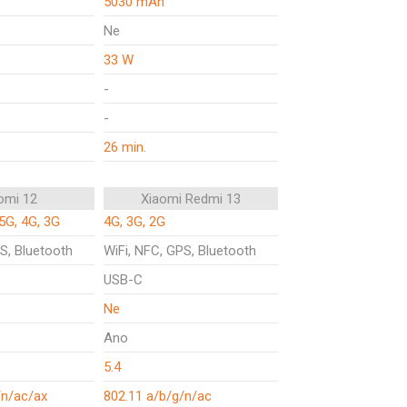
5030 mAh
Ne
33 W
-
-
26 min.
omi 12
Xiaomi Redmi 13
5G, 4G, 3G
4G, 3G, 2G
S, Bluetooth
WiFi, NFC, GPS, Bluetooth
USB-C
Ne
Ano
5.4
/n/ac/ax
802.11 a/b/g/n/ac