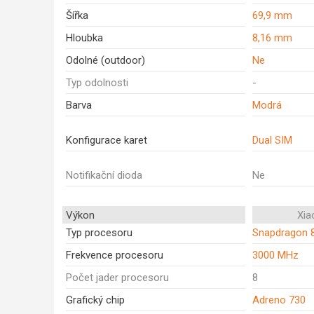
Šířka
69,9 mm
Hloubka
8,16 mm
Odolné (outdoor)
Ne
Typ odolnosti
-
Barva
Modrá
Konfigurace karet
Dual SIM
Notifikační dioda
Ne
Výkon
Xia
Typ procesoru
Snapdragon 
Frekvence procesoru
3000 MHz
Počet jader procesoru
8
Grafický chip
Adreno 730