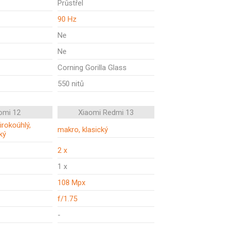
Průstřel
90 Hz
Ne
Ne
Corning Gorilla Glass
550 nitů
omi 12
Xiaomi Redmi 13
širokoúhlý,
makro, klasický
ký
2 x
1 x
108 Mpx
f/1.75
-