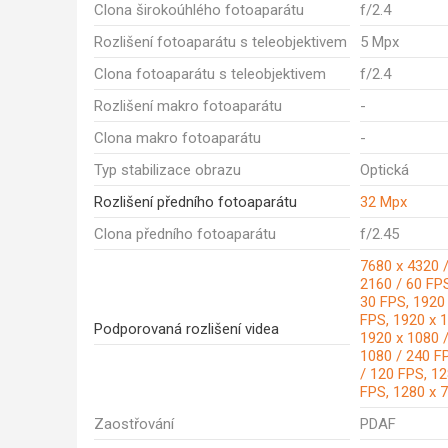
Clona širokoúhlého fotoaparátu
f/2.4
Rozlišení fotoaparátu s teleobjektivem
5 Mpx
Clona fotoaparátu s teleobjektivem
f/2.4
Rozlišení makro fotoaparátu
-
Clona makro fotoaparátu
-
Typ stabilizace obrazu
Optická
Rozlišení předního fotoaparátu
32 Mpx
Clona předního fotoaparátu
f/2.45
7680 x 4320 /
2160 / 60 FPS
30 FPS, 1920
FPS, 1920 x 1
Podporovaná rozlišení videa
1920 x 1080 /
1080 / 240 F
/ 120 FPS, 12
FPS, 1280 x 
Zaostřování
PDAF