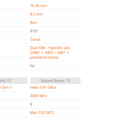
76,28 mm
8,3 mm
Ano
IP53
Černá
Dual SIM - Hybridní slot
(SIM1 + SIM2 / SIM1 +
paměťová karta)
Ne
omi 12
Xiaomi Redmi 13
8 Gen 1
Helio G91-Ultra
2000 MHz
8
Mali-G52 MC2