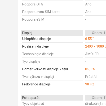
Podpora OTG
Ano
Podpora dvou SIM karet
Ano
Podpora eSIM
-
Displej
Xiaomi 1
Úhlopříčka displeje
6.55 "
Rozlišení displeje
2400 x 1080 
Technologie displeje
AMOLED
Typ displeje
-
Poměr velikosti displeje k tělu
85,3 %
Tvar výřezu v displeji
Průstřel
Frekvence displeje
90 Hz
Fotoaparát
Xiaomi 1
Typy objektivů
širokoúhlý, m