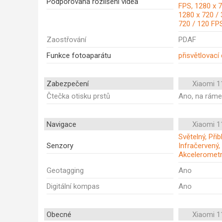
Podporovaná rozlišení videa
FPS, 1280 x 7
1280 x 720 / 
720 / 120 FP
Zaostřování
PDAF
Funkce fotoaparátu
přisvětlovací
Zabezpečení
Xiaomi 1
Čtečka otisku prstů
Ano, na rám
Navigace
Xiaomi 1
Světelný, Při
Senzory
Infračervený,
Akceleromet
Geotagging
Ano
Digitální kompas
Ano
Obecné
Xiaomi 1