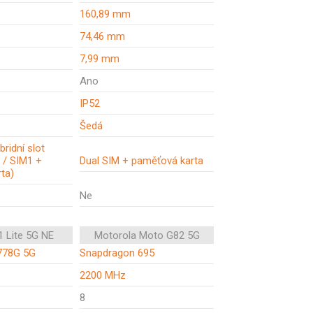
160,89 mm
74,46 mm
7,99 mm
Ano
IP52
Šedá
bridní slot
 / SIM1 +
Dual SIM + paměťová karta
ta)
Ne
1 Lite 5G NE
Motorola Moto G82 5G
778G 5G
Snapdragon 695
2200 MHz
8