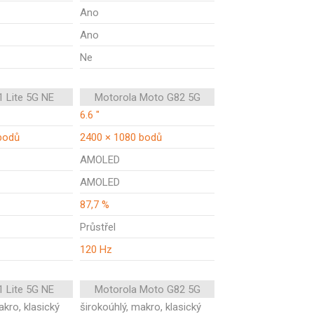
Ano
Ano
Ne
1 Lite 5G NE
Motorola Moto G82 5G
6.6 "
bodů
2400 × 1080 bodů
AMOLED
AMOLED
87,7 %
Průstřel
120 Hz
1 Lite 5G NE
Motorola Moto G82 5G
akro, klasický
širokoúhlý, makro, klasický