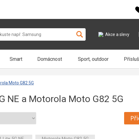
Akce a slevy
Smart
Domácnost
Sport, outdoor
Příslu
orola Moto G82 5G
5G NE a Motorola Moto G82 5G
Při
1 Lite 5G NE
Motorola Moto G82 5G