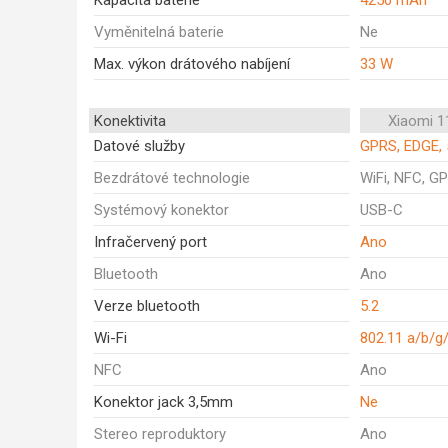
Kapacita baterie
4250 mAh
Vyměnitelná baterie
Ne
Max. výkon drátového nabíjení
33 W
Konektivita
Xiaomi 1
Datové služby
GPRS, EDGE, 
Bezdrátové technologie
WiFi, NFC, GP
Systémový konektor
USB-C
Infračervený port
Ano
Bluetooth
Ano
Verze bluetooth
5.2
Wi-Fi
802.11 a/b/g
NFC
Ano
Konektor jack 3,5mm
Ne
Stereo reproduktory
Ano