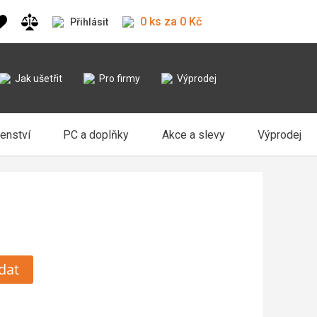
0 ks za 0 Kč
Přihlásit
Jak ušetřit
Pro firmy
Výprodej
šenství
PC a doplňky
Akce a slevy
Výprodej
dat