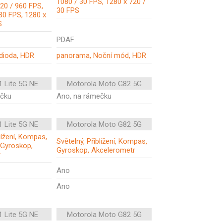
1080 / 30 FPS, 1280 x 720 /
20 / 960 FPS,
30 FPS
30 FPS, 1280 x
S
PDAF
 dioda, HDR
panorama, Noční mód, HDR
1 Lite 5G NE
Motorola Moto G82 5G
ečku
Ano, na rámečku
1 Lite 5G NE
Motorola Moto G82 5G
blížení, Kompas,
Světelný, Přiblížení, Kompas,
 Gyroskop,
Gyroskop, Akcelerometr
r
Ano
Ano
1 Lite 5G NE
Motorola Moto G82 5G