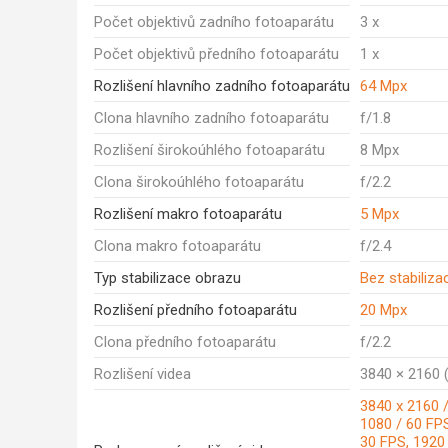
Počet objektivů zadního fotoaparátu
3 x
Počet objektivů předního fotoaparátu
1 x
Rozlišení hlavního zadního fotoaparátu
64 Mpx
Clona hlavního zadního fotoaparátu
f/1.8
Rozlišení širokoúhlého fotoaparátu
8 Mpx
Clona širokoúhlého fotoaparátu
f/2.2
Rozlišení makro fotoaparátu
5 Mpx
Clona makro fotoaparátu
f/2.4
Typ stabilizace obrazu
Bez stabiliza
Rozlišení předního fotoaparátu
20 Mpx
Clona předního fotoaparátu
f/2.2
Rozlišení videa
3840 × 2160 (
3840 x 2160 /
1080 / 60 FPS
30 FPS, 1920