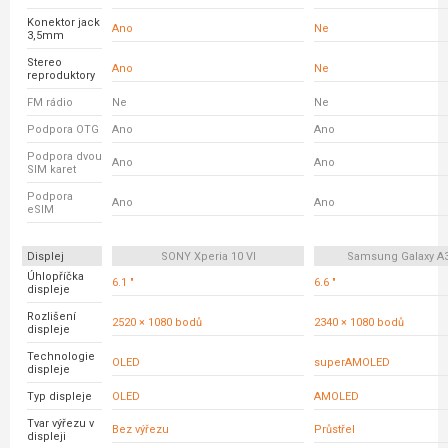
Konektor jack
Ano
Ne
3,5mm
Stereo
Ano
Ne
reproduktory
FM rádio
Ne
Ne
Podpora OTG
Ano
Ano
Podpora dvou
Ano
Ano
SIM karet
Podpora
Ano
Ano
eSIM
Displej
SONY Xperia 10 VI
Samsung Galaxy A
Úhlopříčka
6.1 "
6.6 "
displeje
Rozlišení
2520 × 1080 bodů
2340 × 1080 bodů
displeje
Technologie
OLED
superAMOLED
displeje
Typ displeje
OLED
AMOLED
Tvar výřezu v
Bez výřezu
Průstřel
displeji