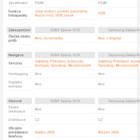
Zaostřování
PDAF
PDAF
Funkce
Slow motion, portrét, panorama,
HDR
fotoaparátu
Noční mód, HDR, blesk
Zabezpečení
SONY Xperia 10 VI
Samsung Galaxy A
Čtečka otisku
Ano, na rámečku
Ano, v displeji
prstů
Navigace
SONY Xperia 10 VI
Samsung Galaxy A
Světelný, Přiblížení, krokoměr,
Světelný, Přiblížení, Kom
Senzory
Kompas, Gyroskop, Akcelerometr
Gyroskop, Akcelerometr
Geotagging
Ano
Ano
Digitální
Ano
Ano
kompas
Obecné
SONY Xperia 10 VI
Samsung Galaxy A
Česká
Ano
Ano
lokalizace
Distribuce
CZ
CZ
Oficiální
představení
Květen 2024
Březen 2024
telefonu