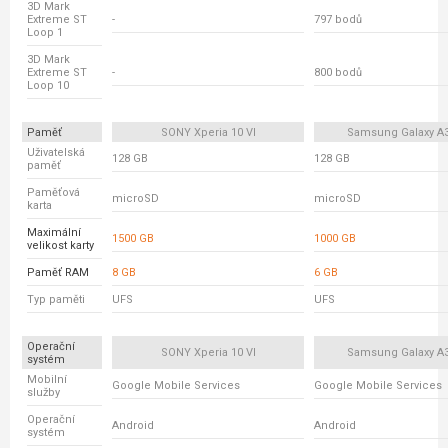
3D Mark
Extreme ST
-
797 bodů
Loop 1
3D Mark
Extreme ST
-
800 bodů
Loop 10
Paměť
SONY Xperia 10 VI
Samsung Galaxy A
Uživatelská
128 GB
128 GB
paměť
Paměťová
microSD
microSD
karta
Maximální
1500 GB
1000 GB
velikost karty
Paměť RAM
8 GB
6 GB
Typ paměti
UFS
UFS
Operační
SONY Xperia 10 VI
Samsung Galaxy A
systém
Mobilní
Google Mobile Services
Google Mobile Services
služby
Operační
Android
Android
systém