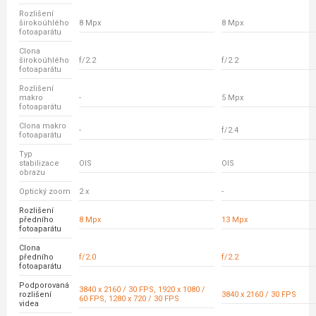
Rozlišení
širokoúhlého
8 Mpx
8 Mpx
fotoaparátu
Clona
širokoúhlého
f/2.2
f/2.2
fotoaparátu
Rozlišení
makro
-
5 Mpx
fotoaparátu
Clona makro
-
f/2.4
fotoaparátu
Typ
stabilizace
OIS
OIS
obrazu
Optický zoom
2 x
-
Rozlišení
předního
8 Mpx
13 Mpx
fotoaparátu
Clona
předního
f/2.0
f/2.2
fotoaparátu
Podporovaná
3840 x 2160 / 30 FPS, 1920 x 1080 /
rozlišení
3840 x 2160 / 30 FPS
60 FPS, 1280 x 720 / 30 FPS
videa