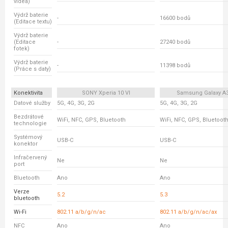
videa)
Výdrž baterie
-
16600 bodů
(Editace textu)
Výdrž baterie
(Editace
-
27240 bodů
fotek)
Výdrž baterie
-
11398 bodů
(Práce s daty)
Konektivita
SONY Xperia 10 VI
Samsung Galaxy A
Datové služby
5G, 4G, 3G, 2G
5G, 4G, 3G, 2G
Bezdrátové
WiFi, NFC, GPS, Bluetooth
WiFi, NFC, GPS, Bluetoot
technologie
Systémový
USB-C
USB-C
konektor
Infračervený
Ne
Ne
port
Bluetooth
Ano
Ano
Verze
5.2
5.3
bluetooth
Wi-Fi
802.11 a/b/g/n/ac
802.11 a/b/g/n/ac/ax
NFC
Ano
Ano