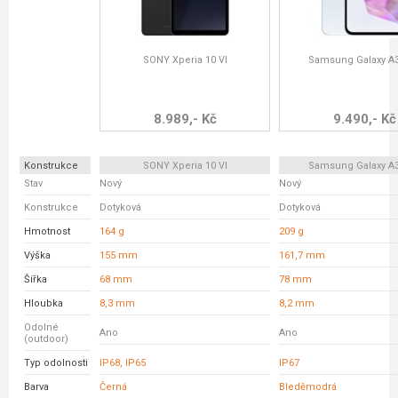
SONY Xperia 10 VI
Samsung Galaxy A
8.989,- Kč
9.490,- Kč
Konstrukce
SONY Xperia 10 VI
Samsung Galaxy A
Stav
Nový
Nový
Konstrukce
Dotyková
Dotyková
Hmotnost
164 g
209 g
Výška
155 mm
161,7 mm
Šířka
68 mm
78 mm
Hloubka
8,3 mm
8,2 mm
Odolné
Ano
Ano
(outdoor)
Typ odolnosti
IP68, IP65
IP67
Barva
Černá
Bleděmodrá