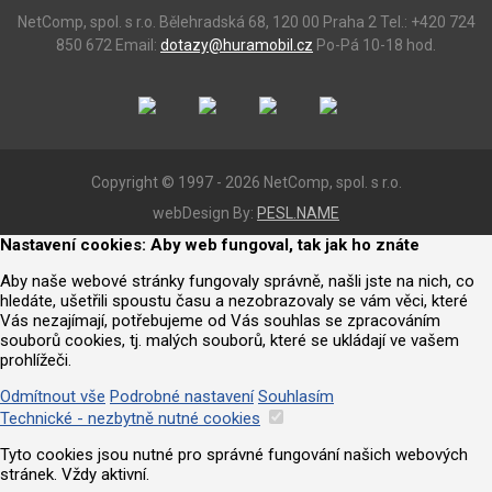
NetComp, spol. s r.o.
Bělehradská 68, 120 00 Praha 2
Tel.: +420 724
850 672
Email:
dotazy@huramobil.cz
Po-Pá 10-18 hod.
Copyright © 1997 - 2026 NetComp, spol. s r.o.
webDesign By:
PESL.NAME
Nastavení cookies: Aby web fungoval, tak jak ho znáte
Aby naše webové stránky fungovaly správně, našli jste na nich, co
hledáte, ušetřili spoustu času a nezobrazovaly se vám věci, které
Vás nezajímají, potřebujeme od Vás souhlas se zpracováním
souborů cookies, tj. malých souborů, které se ukládají ve vašem
prohlížeči.
Odmítnout vše
Podrobné nastavení
Souhlasím
Technické - nezbytně nutné cookies
Tyto cookies jsou nutné pro správné fungování našich webových
stránek. Vždy aktivní.