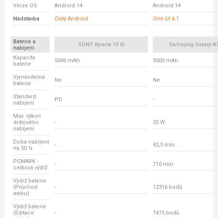
Verze OS
Android 14
Android 14
Nadstavba
Čistý Android
One UI 6.1
Baterie a
SONY Xperia 10 VI
Samsung Galaxy A
nabíjení
Kapacita
5000 mAh
5000 mAh
baterie
Vyměnitelná
Ne
Ne
baterie
Standard
PD
-
nabíjení
Max. výkon
drátového
-
25 W
nabíjení
Doba nabíjení
-
42,5 min.
na 50 %
PCMARK -
-
710 min
celková výdrž
Výdrž baterie
(Průchod
-
12316 bodů
webu)
Výdrž baterie
(Editace
-
7475 bodů