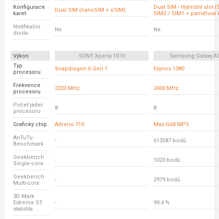
Konfigurace
Dual SIM - Hybridní slot 
Dual SIM (nanoSIM + eSIM)
karet
SIM2 / SIM1 + paměťová k
Notifikační
Ne
Ne
dioda
Výkon
SONY Xperia 10 VI
Samsung Galaxy A
Typ
Snapdragon 6 Gen 1
Exynos 1380
procesoru
Frekvence
2200 MHz
2400 MHz
procesoru
Počet jader
8
8
procesoru
Grafický chip
Adreno 710
Mali-G68 MP5
AnTuTu
-
613587 bodů
Benchmark
Geekbench
-
1020 bodů
Single-core
Geekbench
-
2979 bodů
Multi-core
3D Mark
Extreme ST
-
99,4 %
stabilita