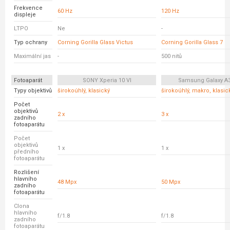
Frekvence
60 Hz
120 Hz
displeje
LTPO
Ne
-
Typ ochrany
Corning Gorilla Glass Victus
Corning Gorilla Glass 7
Maximální jas
-
500 nitů
Fotoaparát
SONY Xperia 10 VI
Samsung Galaxy A
Typy objektivů
širokoúhlý, klasický
širokoúhlý, makro, klasic
Počet
objektivů
2 x
3 x
zadního
fotoaparátu
Počet
objektivů
1 x
1 x
předního
fotoaparátu
Rozlišení
hlavního
48 Mpx
50 Mpx
zadního
fotoaparátu
Clona
hlavního
f/1.8
f/1.8
zadního
fotoaparátu