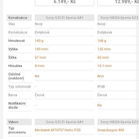
6.149,- Kč
12.989,- K
Konstrukce
Sony G3121 Xperia XA1
Sony H8324 Xperia XZ
Stav
Nový
Nový
Konstrukce
Dotyková
Dotyková
Hmotnost
143 g
168 g
Výška
145 mm
135 mm
Šířka
67 mm
65 mm
Hloubka
8 mm
12.1 mm
Odolné
Ne
Ano
(outdoor)
Typ odolnosti
-
IP68
Barva
Černá
Černá
Notifikační
-
Ne
dioda
Výkon
Sony G3121 Xperia XA1
Sony H8324 Xperia XZ
Typ
Mediatek MT6757 Helio P20
Snapdragon 845
procesoru