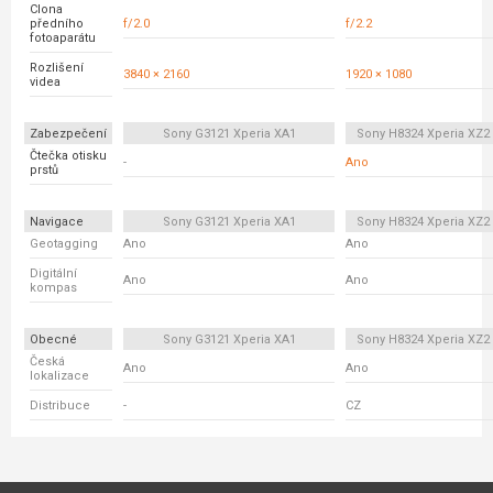
Clona
předního
f/2.0
f/2.2
fotoaparátu
Rozlišení
3840 × 2160
1920 × 1080
videa
Zabezpečení
Sony G3121 Xperia XA1
Sony H8324 Xperia XZ
Čtečka otisku
-
Ano
prstů
Navigace
Sony G3121 Xperia XA1
Sony H8324 Xperia XZ
Geotagging
Ano
Ano
Digitální
Ano
Ano
kompas
Obecné
Sony G3121 Xperia XA1
Sony H8324 Xperia XZ
Česká
Ano
Ano
lokalizace
Distribuce
-
CZ