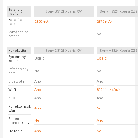
Baterie a
Sony G3121 Xperia XA1
Sony H8324 Xperia XZ
nabíjení
Kapacita
2300 mAh
2870 mAh
baterie
Vyměnitelná
-
Ne
baterie
Konektivita
Sony G3121 Xperia XA1
Sony H8324 Xperia XZ
Systémový
USB-C
USB-C
konektor
Infračervený
Ne
Ne
port
Bluetooth
Ano
Ano
Wi-Fi
Ano
802.11 a/b/g/n
NFC
Ano
Ano
Konektor jack
Ano
Ne
3,5mm
Stereo
Ne
Ano
reproduktory
FM rádio
Ano
Ne