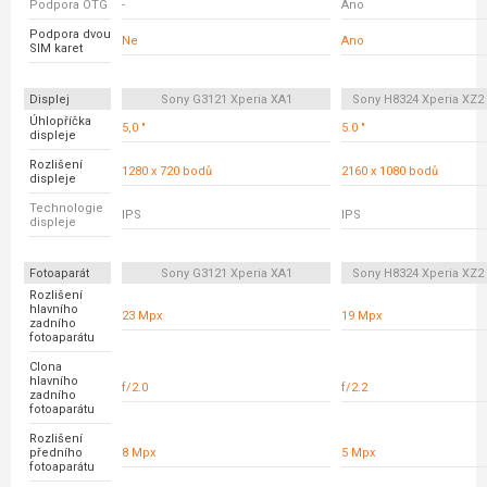
Podpora OTG
-
Ano
Podpora dvou
Ne
Ano
SIM karet
Displej
Sony G3121 Xperia XA1
Sony H8324 Xperia XZ
Úhlopříčka
5,0 "
5.0 "
displeje
Rozlišení
1280 x 720 bodů
2160 x 1080 bodů
displeje
Technologie
IPS
IPS
displeje
Fotoaparát
Sony G3121 Xperia XA1
Sony H8324 Xperia XZ
Rozlišení
hlavního
23 Mpx
19 Mpx
zadního
fotoaparátu
Clona
hlavního
f/2.0
f/2.2
zadního
fotoaparátu
Rozlišení
předního
8 Mpx
5 Mpx
fotoaparátu