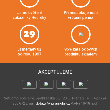
Jsme ověření
Při nespokojenosti
zákazníky Heuréky
vrácení peněz
29
Jsme tady už
95% katalogových
od roku 1997
produktu skladem
AKCEPTUJEME
NetComp, spol. s r.o.
Bělehradská 68, 120 00 Praha 2
Tel.: +420 724
850 672
Email:
dotazy@huramobil.cz
Po-Pá 10-18 hod.