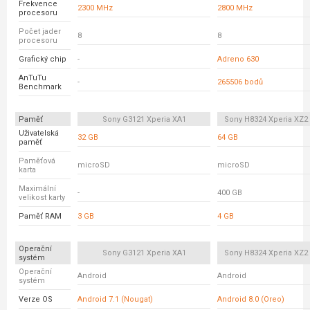
Frekvence
2300 MHz
2800 MHz
procesoru
Počet jader
8
8
procesoru
Grafický chip
-
Adreno 630
AnTuTu
-
265506 bodů
Benchmark
Paměť
Sony G3121 Xperia XA1
Sony H8324 Xperia XZ
Uživatelská
32 GB
64 GB
paměť
Paměťová
microSD
microSD
karta
Maximální
-
400 GB
velikost karty
Paměť RAM
3 GB
4 GB
Operační
Sony G3121 Xperia XA1
Sony H8324 Xperia XZ
systém
Operační
Android
Android
systém
Verze OS
Android 7.1 (Nougat)
Android 8.0 (Oreo)