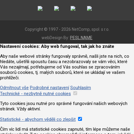
Copyright © 1997 - 2026 NetComp, spol. s r.o.
webDesign By:
PESL.NAME
Nastavení cookies: Aby web fungoval, tak jak ho znáte
Aby naše webové stránky fungovaly správně, našli jste na nich, co
hledáte, ušetřili spoustu času a nezobrazovaly se vám věci, které
Vás nezajímají, potřebujeme od Vás souhlas se zpracováním
souborů cookies, tj. malých souborů, které se ukládají ve vašem
prohlížeči.
Odmítnout vše
Podrobné nastavení
Souhlasím
Technické - nezbytně nutné cookies
Tyto cookies jsou nutné pro správné fungování našich webových
stránek. Vždy aktivní.
Statistické - abychom věděli co zlepšit
Čím víc lidí má statistické cookies zapnuté, tím lépe můžeme naše