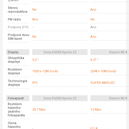
3,5mm
Stereo
Ne
Ano
reproduktory
FM rádio
Ano
Ne
Podpora OTG
-
Ano
Podpora dvou
Ne
Ano
SIM karet
Displej
Sony D6503 Xperia Z2
Xiaomi Mi 8
Úhlopříčka
5,2 "
6.21 "
displeje
Rozlišení
1920 x 1280 bodů
2248 x 1080 bodů
displeje
Technologie
IPS
SUPER AMOLED
displeje
Fotoaparát
Sony D6503 Xperia Z2
Xiaomi Mi 8
Rozlišení
hlavního
20,7 Mpx
12 Mpx
zadního
fotoaparátu
Clona
hlavního
-
f/1.8