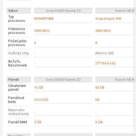
Výkon
Sony D6503 Xperia Z2
Xiaomi Mi 8
Typ
MSM8974AB
Snapdragon 845
procesoru
Frekvence
2300 MHz
2800 MHz
procesoru
Počet jader
4
8
procesoru
Grafický chip
-
Adreno 630
AnTuTu
-
271164 bodů
Benchmark
Paměť
Sony D6503 Xperia Z2
Xiaomi Mi 8
Uživatelská
16 GB
64 GB
paměť
Paměťová
microSD
Ne
karta
Maximální
-
-
velikost karty
Paměť RAM
3 GB
6 GB