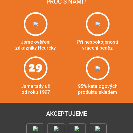
PROČ S NÁMI?
Jsme ověření
Při nespokojenosti
zákazníky Heuréky
vrácení peněz
29
Jsme tady už
95% katalogových
od roku 1997
produktu skladem
AKCEPTUJEME