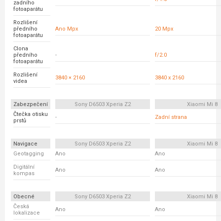
zadního
fotoaparátu
Rozlišení
předního
Ano Mpx
20 Mpx
fotoaparátu
Clona
předního
-
f/2.0
fotoaparátu
Rozlišení
3840 × 2160
3840 x 2160
videa
Zabezpečení
Sony D6503 Xperia Z2
Xiaomi Mi 8
Čtečka otisku
-
Zadní strana
prstů
Navigace
Sony D6503 Xperia Z2
Xiaomi Mi 8
Geotagging
Ano
Ano
Digitální
Ano
Ano
kompas
Obecné
Sony D6503 Xperia Z2
Xiaomi Mi 8
Česká
Ano
Ano
lokalizace