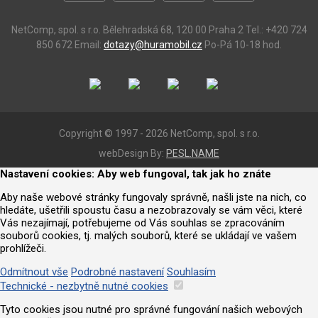
NetComp, spol. s r.o.
Bělehradská 68, 120 00 Praha 2
Tel.: +420 724
850 672
Email:
dotazy@huramobil.cz
Po-Pá 10-18 hod.
Copyright © 1997 - 2026 NetComp, spol. s r.o.
webDesign By:
PESL.NAME
Nastavení cookies: Aby web fungoval, tak jak ho znáte
Aby naše webové stránky fungovaly správně, našli jste na nich, co
hledáte, ušetřili spoustu času a nezobrazovaly se vám věci, které
Vás nezajímají, potřebujeme od Vás souhlas se zpracováním
souborů cookies, tj. malých souborů, které se ukládají ve vašem
prohlížeči.
Odmítnout vše
Podrobné nastavení
Souhlasím
Technické - nezbytně nutné cookies
Tyto cookies jsou nutné pro správné fungování našich webových