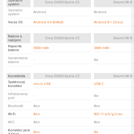
Operační
Sony D6503 Xperia Z2
Xiaomi Mi 8
systém
Operační
Android
Android
systém
Verze OS
Android 4.4 (KitKat)
Android 8.1 (Oreo)
Baterie a
Sony D6503 Xperia Z2
Xiaomi Mi 8
nabíjení
Kapacita
3000 mAh
3400 mAh
baterie
Vyměnitelná
-
Ne
baterie
Konektivita
Sony D6503 Xperia Z2
Xiaomi Mi 8
Systémový
micro USB
USB-C
konektor
Infračervený
-
Ne
port
Bluetooth
Ano
Ano
Wi-Fi
Ano
802.11 a/b/g/n/ac
NFC
Ano
Ano
Konektor jack
Ano
Ne