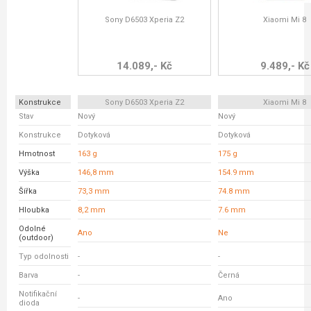
Sony D6503 Xperia Z2
Xiaomi Mi 8
14.089,- Kč
9.489,- Kč
Konstrukce
Sony D6503 Xperia Z2
Xiaomi Mi 8
Stav
Nový
Nový
Konstrukce
Dotyková
Dotyková
Hmotnost
163 g
175 g
Výška
146,8 mm
154.9 mm
Šířka
73,3 mm
74.8 mm
Hloubka
8,2 mm
7.6 mm
Odolné
Ano
Ne
(outdoor)
Typ odolnosti
-
-
Barva
-
Černá
Notifikační
-
Ano
dioda