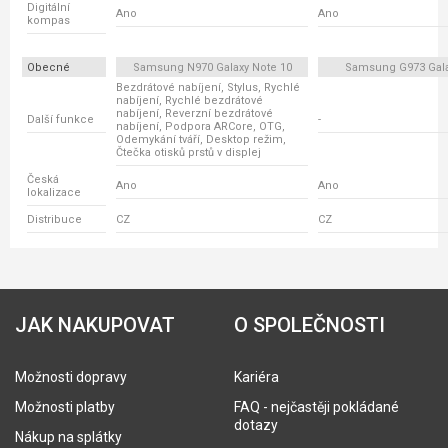
Digitální
Ano
Ano
kompas
Obecné
Samsung N970 Galaxy Note 10
Samsung G973 Gala
Bezdrátové nabíjení, Stylus, Rychlé
nabíjení, Rychlé bezdrátové
nabíjení, Reverzní bezdrátové
Další funkce
-
nabíjení, Podpora ARCore, OTG,
Odemykání tváří, Desktop režim,
Čtečka otisků prstů v displej
Česká
Ano
Ano
lokalizace
Distribuce
CZ
CZ
JAK NAKUPOVAT
O SPOLEČNOSTI
Možnosti dopravy
Kariéra
Možnosti platby
FAQ - nejčastěji pokládané
dotazy
Nákup na splátky