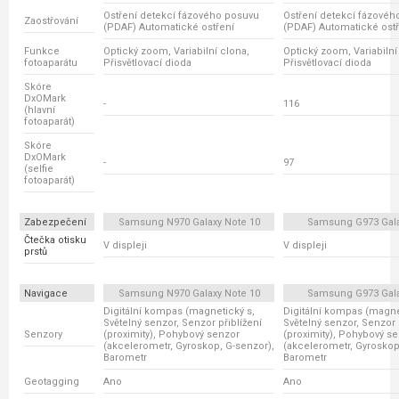
Ostření detekcí fázového posuvu
Ostření detekcí fázovéh
Zaostřování
(PDAF) Automatické ostření
(PDAF) Automatické ost
Funkce
Optický zoom, Variabilní clona,
Optický zoom, Variabilní
fotoaparátu
Přisvětlovací dioda
Přisvětlovací dioda
Skóre
DxOMark
-
116
(hlavní
fotoaparát)
Skóre
DxOMark
-
97
(selfie
fotoaparát)
Zabezpečení
Samsung N970 Galaxy Note 10
Samsung G973 Gala
Čtečka otisku
V displeji
V displeji
prstů
Navigace
Samsung N970 Galaxy Note 10
Samsung G973 Gala
Digitální kompas (magnetický s,
Digitální kompas (magne
Světelný senzor, Senzor přiblížení
Světelný senzor, Senzor 
Senzory
(proximity), Pohybový senzor
(proximity), Pohybový s
(akcelerometr, Gyroskop, G-senzor),
(akcelerometr, Gyroskop
Barometr
Barometr
Geotagging
Ano
Ano