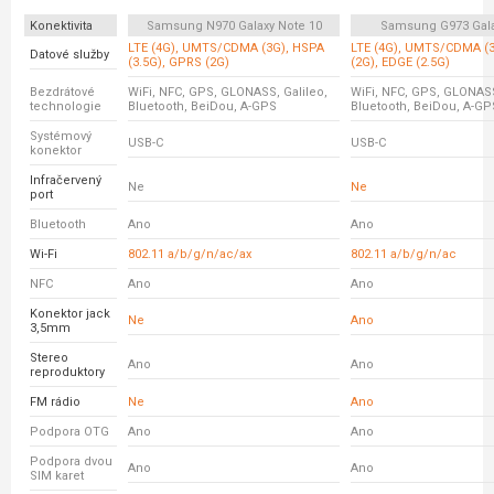
Konektivita
Samsung N970 Galaxy Note 10
Samsung G973 Gala
LTE (4G), UMTS/CDMA (3G), HSPA
LTE (4G), UMTS/CDMA (
Datové služby
(3.5G), GPRS (2G)
(2G), EDGE (2.5G)
Bezdrátové
WiFi, NFC, GPS, GLONASS, Galileo,
WiFi, NFC, GPS, GLONASS
technologie
Bluetooth, BeiDou, A-GPS
Bluetooth, BeiDou, A-GP
Systémový
USB-C
USB-C
konektor
Infračervený
Ne
Ne
port
Bluetooth
Ano
Ano
Wi-Fi
802.11 a/b/g/n/ac/ax
802.11 a/b/g/n/ac
NFC
Ano
Ano
Konektor jack
Ne
Ano
3,5mm
Stereo
Ano
Ano
reproduktory
FM rádio
Ne
Ano
Podpora OTG
Ano
Ano
Podpora dvou
Ano
Ano
SIM karet