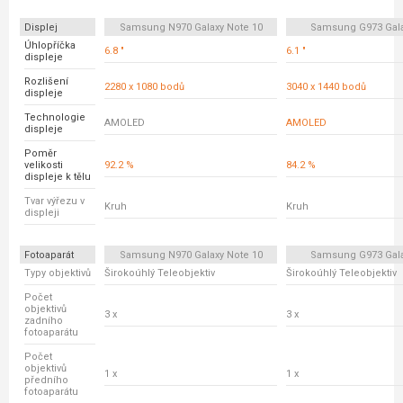
Displej
Samsung N970 Galaxy Note 10
Samsung G973 Gala
Úhlopříčka
6.8 "
6.1 "
displeje
Rozlišení
2280 x 1080 bodů
3040 x 1440 bodů
displeje
Technologie
AMOLED
AMOLED
displeje
Poměr
velikosti
92.2 %
84.2 %
displeje k tělu
Tvar výřezu v
Kruh
Kruh
displeji
Fotoaparát
Samsung N970 Galaxy Note 10
Samsung G973 Gala
Typy objektivů
Širokoúhlý Teleobjektiv
Širokoúhlý Teleobjektiv
Počet
objektivů
3 x
3 x
zadního
fotoaparátu
Počet
objektivů
1 x
1 x
předního
fotoaparátu