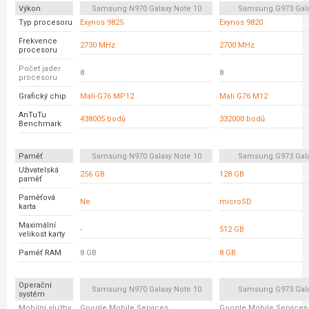
Výkon
Samsung N970 Galaxy Note 10
Samsung G973 Gala
Typ procesoru
Exynos 9825
Exynos 9820
Frekvence
2730 MHz
2700 MHz
procesoru
Počet jader
8
8
procesoru
Grafický chip
Mali-G76 MP12
Mali G76 M12
AnTuTu
438005 bodů
332000 bodů
Benchmark
Paměť
Samsung N970 Galaxy Note 10
Samsung G973 Gala
Uživatelská
256 GB
128 GB
paměť
Paměťová
Ne
microSD
karta
Maximální
-
512 GB
velikost karty
Paměť RAM
8 GB
8 GB
Operační
Samsung N970 Galaxy Note 10
Samsung G973 Gala
systém
Mobilní služby
Google Mobile Services
Google Mobile Services