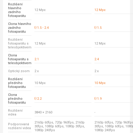
Rozlišení
hlavního
12 Mpx
12 Mpx
zadního
fotoaparátu
Clona hlavního
zadního
f/1.5 - 2.4
f/1.5
fotoaparátu
Rozlišení
fotoaparátu s
12 Mpx
12 Mpx
teleobjektivem
Clona
fotoaparátu s
2.1
2.4
teleobjektivem
Optický zoom
2 x
2 x
Rozlišení
předního
10 Mpx
10 Mpx
fotoaparátu
Clona
předního
f/2.2
f/1.9
fotoaparátu
Rozlišení
3840 × 2160
-
videa
2160p 60fps, 720p 960fps, 2160p
2160p 60fps, 720p 960fp
Podporovaná
30fps, 1080p 60fps, 1080p 30fps,
30fps, 1080p 60fps, 1080
rozlišení videa
1080p 240fps
1080p 240fps