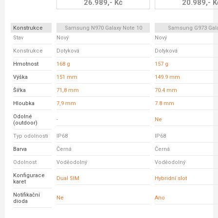
26.989,- Kč
20.989,- K
Konstrukce
Samsung N970 Galaxy Note 10
Samsung G973 Gala
Stav
Nový
Nový
Konstrukce
Dotyková
Dotyková
Hmotnost
168 g
157 g
Výška
151 mm
149.9 mm
Šířka
71,8 mm
70.4 mm
Hloubka
7,9 mm
7.8 mm
Odolné
-
Ne
(outdoor)
Typ odolnosti
IP68
IP68
Barva
Černá
Černá
Odolnost
Voděodolný
Voděodolný
Konfigurace
Dual SIM
Hybridní slot
karet
Notifikační
Ne
Ano
dioda