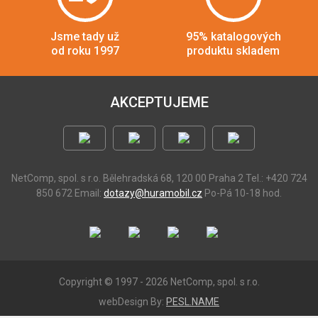
Jsme tady už
95% katalogových
od roku 1997
produktu skladem
AKCEPTUJEME
NetComp, spol. s r.o.
Bělehradská 68, 120 00 Praha 2
Tel.: +420 724
850 672
Email:
dotazy@huramobil.cz
Po-Pá 10-18 hod.
Copyright © 1997 - 2026 NetComp, spol. s r.o.
webDesign By:
PESL.NAME