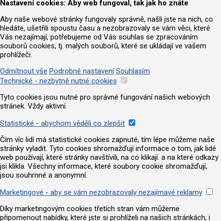
Nastavení cookies: Aby web fungoval, tak jak ho znáte
Aby naše webové stránky fungovaly správně, našli jste na nich, co
hledáte, ušetřili spoustu času a nezobrazovaly se vám věci, které
Vás nezajímají, potřebujeme od Vás souhlas se zpracováním
souborů cookies, tj. malých souborů, které se ukládají ve vašem
prohlížeči.
Odmítnout vše
Podrobné nastavení
Souhlasím
Technické - nezbytně nutné cookies
Tyto cookies jsou nutné pro správné fungování našich webových
stránek. Vždy aktivní.
Statistické - abychom věděli co zlepšit
Čím víc lidí má statistické cookies zapnuté, tím lépe můžeme naše
stránky vyladit. Tyto cookies shromažďují informace o tom, jak lidé
web používají, které stránky navštívili, na co klikají. a na které odkazy
jsi klikla. Všechny informace, které soubory cookie shromažďují,
jsou souhrnné a anonymní.
Marketingové - aby se vám nezobrazovaly nezajímavé reklamy
Díky marketingovým cookies třetích stran vám můžeme
připomenout nabídky, které jste si prohlíželi na našich stránkách, i