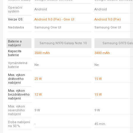
Operační
Android
Android
systém
Verze OS
Android 9.0 (Pie) - One UI
Android 9.0 (Pie)
Nadstavba
Samsung One UI
Samsung One UI
Baterie a
Samsung N970 Galaxy Note 10
Samsung G973 Gala
nabíjení
Kapacita
3500 mAh
3400 mAh
baterie
Vyměnitelná
Ne
Ne
baterie
Max. výkon
drátového
25 W
15 W
nabíjení
Max. výkon
bezdrátového
12 W
15 W
nabíjení
Max. výkon
reverzního
9 W
9 W
nabíjení
Doba nabíjení
-
45 min.
na 50 %