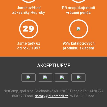
Jsme ověření
Při nespokojenosti
zákazníky Heuréky
vrácení peněz
29
Jsme tady už
95% katalogových
od roku 1997
produktu skladem
AKCEPTUJEME
NetComp, spol. s r.o.
Bělehradská 68, 120 00 Praha 2
Tel.: +420 724
850 672
Email:
dotazy@huramobil.cz
Po-Pá 10-18 hod.