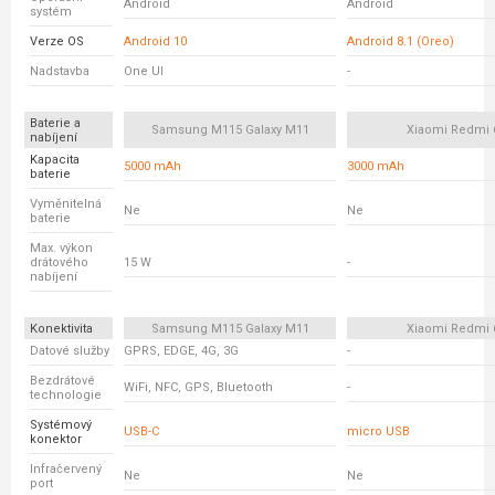
Android
Android
systém
Verze OS
Android 10
Android 8.1 (Oreo)
Nadstavba
One UI
-
Baterie a
Samsung M115 Galaxy M11
Xiaomi Redmi 
nabíjení
Kapacita
5000 mAh
3000 mAh
baterie
Vyměnitelná
Ne
Ne
baterie
Max. výkon
drátového
15 W
-
nabíjení
Konektivita
Samsung M115 Galaxy M11
Xiaomi Redmi 
Datové služby
GPRS, EDGE, 4G, 3G
-
Bezdrátové
WiFi, NFC, GPS, Bluetooth
-
technologie
Systémový
USB-C
micro USB
konektor
Infračervený
Ne
Ne
port