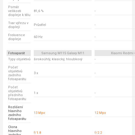
Poměr
velikosti
81,6 %
-
displeje k tělu
Tvar výřezu v
Průstřel
-
displeji
Frekvence
60 Hz
-
displeje
Fotoaparát
Samsung M115 Galaxy M11
Xiaomi Redmi 
Typy objektivů
širokoúhlý, klasický, hloubkový
-
Počet
objektivů
3 x
-
zadního
fotoaparátu
Počet
objektivů
1 x
-
předního
fotoaparátu
Rozlišení
hlavního
13 Mpx
12 Mpx
zadního
fotoaparátu
Clona
hlavního
f/1.8
f/2.2
zadního