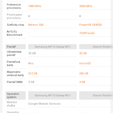
Frekvence
1800 MHz
2000 MHz
procesoru
Počet jader
8
8
procesoru
Grafický chip
Adreno 506
PowerVR GE8320
AnTuTu
-
75339 bodů
Benchmark
Paměť
Samsung M115 Galaxy M11
Xiaomi Redmi 
Uživatelská
32 GB
32 GB
paměť
Paměťová
Ano
microSD
karta
Maximální
512 GB
256 GB
velikost karty
Paměť RAM
3 GB
3 GB
Operační
Samsung M115 Galaxy M11
Xiaomi Redmi 
systém
Mobilní
Google Mobile Services
-
služby
Operační