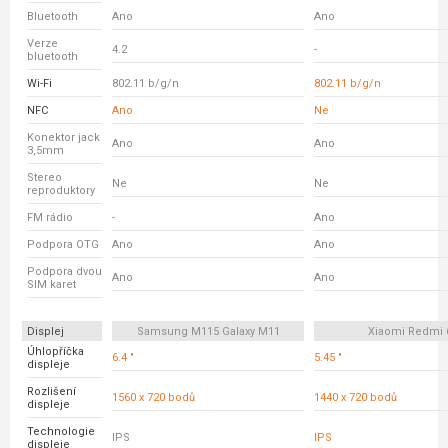
Bluetooth
Ano
Ano
Verze
4.2
-
bluetooth
Wi-Fi
802.11 b/g/n
802.11 b/g/n
NFC
Ano
Ne
Konektor jack
Ano
Ano
3,5mm
Stereo
Ne
Ne
reproduktory
FM rádio
-
Ano
Podpora OTG
Ano
Ano
Podpora dvou
Ano
Ano
SIM karet
Displej
Samsung M115 Galaxy M11
Xiaomi Redmi 
Úhlopříčka
6.4 "
5.45 "
displeje
Rozlišení
1560 x 720 bodů
1440 x 720 bodů
displeje
Technologie
IPS
IPS
displeje