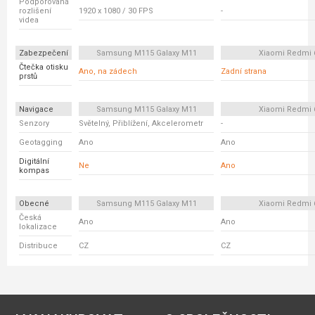
Podporovaná
rozlišení
1920 x 1080 / 30 FPS
-
videa
Zabezpečení
Samsung M115 Galaxy M11
Xiaomi Redmi 
Čtečka otisku
Ano, na zádech
Zadní strana
prstů
Navigace
Samsung M115 Galaxy M11
Xiaomi Redmi 
Senzory
Světelný, Přiblížení, Akcelerometr
-
Geotagging
Ano
Ano
Digitální
Ne
Ano
kompas
Obecné
Samsung M115 Galaxy M11
Xiaomi Redmi 
Česká
Ano
Ano
lokalizace
Distribuce
CZ
CZ