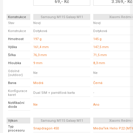
69,- Kč
3.369,- Kč
Konstrukce
Samsung M115 Galaxy M11
Xiaomi Redmi 
Stav
Nový
Nový
Konstrukce
Dotyková
Dotyková
Hmotnost
197 g
145 g
Výška
161,4 mm
147,5 mm
Šířka
76,3 mm
71,5 mm
Hloubka
9 mm
8,3 mm
Odolné
Ne
Ne
(outdoor)
Barva
Modrá
Černá
Konfigurace
Dual SIM + paměťová karta
-
karet
Notifikační
Ne
Ano
dioda
Výkon
Samsung M115 Galaxy M11
Xiaomi Redmi 
Typ
Snapdragon 450
MediaTek Helio P22 (MT
procesoru