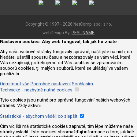
Copyright © 1997 - 2026 NetComp, spol. s r.o.
webDesign By:
PESL.NAME
Nastavení cookies: Aby web fungoval, tak jak ho znáte
Aby naše webové stránky fungovaly správně, našli jste na nich, co
hledáte, ušetřili spoustu času a nezobrazovaly se vám věci, které
Vás nezajímají, potřebujeme od Vás souhlas se zpracováním
souborů cookies, tj. malých souborů, které se ukládají ve vašem
prohlížeči.
Odmítnout vše
Podrobné nastavení
Souhlasím
Technické - nezbytně nutné cookies
Tyto cookies jsou nutné pro správné fungování našich webových
stránek. Vždy aktivní.
Statistické - abychom věděli co zlepšit
Čím víc lidí má statistické cookies zapnuté, tím lépe můžeme naše
stránky vyladit. Tyto cookies shromažďují informace o tom, jak lidé