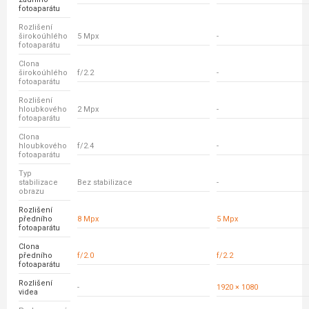
fotoaparátu
Rozlišení
širokoúhlého
5 Mpx
-
fotoaparátu
Clona
širokoúhlého
f/2.2
-
fotoaparátu
Rozlišení
hloubkového
2 Mpx
-
fotoaparátu
Clona
hloubkového
f/2.4
-
fotoaparátu
Typ
stabilizace
Bez stabilizace
-
obrazu
Rozlišení
předního
8 Mpx
5 Mpx
fotoaparátu
Clona
předního
f/2.0
f/2.2
fotoaparátu
Rozlišení
-
1920 × 1080
videa