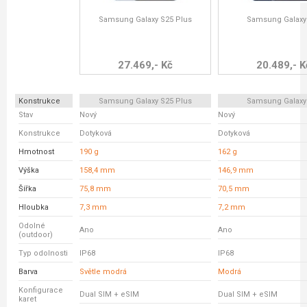
Samsung Galaxy S25 Plus
Samsung Galaxy
27.469,- Kč
20.489,- K
Konstrukce
Samsung Galaxy S25 Plus
Samsung Galaxy
Stav
Nový
Nový
Konstrukce
Dotyková
Dotyková
Hmotnost
190 g
162 g
Výška
158,4 mm
146,9 mm
Šířka
75,8 mm
70,5 mm
Hloubka
7,3 mm
7,2 mm
Odolné
Ano
Ano
(outdoor)
Typ odolnosti
IP68
IP68
Barva
Světle modrá
Modrá
Konfigurace
Dual SIM + eSIM
Dual SIM + eSIM
karet