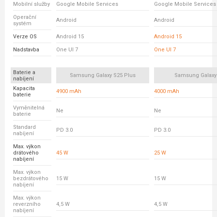
Mobilní služby
Google Mobile Services
Google Mobile Services
Operační
Android
Android
systém
Verze OS
Android 15
Android 15
Nadstavba
One UI 7
One UI 7
Baterie a
Samsung Galaxy S25 Plus
Samsung Galaxy
nabíjení
Kapacita
4900 mAh
4000 mAh
baterie
Vyměnitelná
Ne
Ne
baterie
Standard
PD 3.0
PD 3.0
nabíjení
Max. výkon
drátového
45 W
25 W
nabíjení
Max. výkon
bezdrátového
15 W
15 W
nabíjení
Max. výkon
reverzního
4,5 W
4,5 W
nabíjení