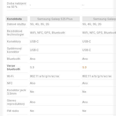
Doba nabíjení
-
-
na 50 %
Konektivita
Samsung Galaxy S25 Plus
Samsung Galaxy
Datové služby
5G, 4G, 3G, 2G
5G, 4G, 3G, 2G
Bezdrátové
WiFi, NFC, GPS, Bluetooth
WiFi, NFC, GPS, Bluetoot
technologie
Konektory
USB-C
USB-C
Systémový
USB-C
USB-C
konektor
Bluetooth
Ano
Ano
Verze
5.3
5.3
bluetooth
Wi-Fi
802.11 a/b/g/n/ac/ax
802.11 a/b/g/n/ac/ax
NFC
Ano
Ano
Konektor jack
Ne
Ne
3,5mm
Stereo
Ano
Ano
reproduktory
FM rádio
Ne
Ne