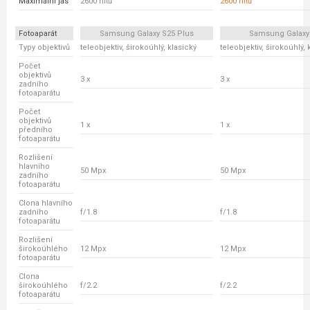
Maximální jas
2600 nitů
2600 nitů
Fotoaparát
Samsung Galaxy S25 Plus
Samsung Galaxy
Typy objektivů
teleobjektiv, širokoúhlý, klasický
teleobjektiv, širokoúhlý, 
Počet
objektivů
3 x
3 x
zadního
fotoaparátu
Počet
objektivů
1 x
1 x
předního
fotoaparátu
Rozlišení
hlavního
50 Mpx
50 Mpx
zadního
fotoaparátu
Clona hlavního
zadního
f/1.8
f/1.8
fotoaparátu
Rozlišení
širokoúhlého
12 Mpx
12 Mpx
fotoaparátu
Clona
širokoúhlého
f/2.2
f/2.2
fotoaparátu