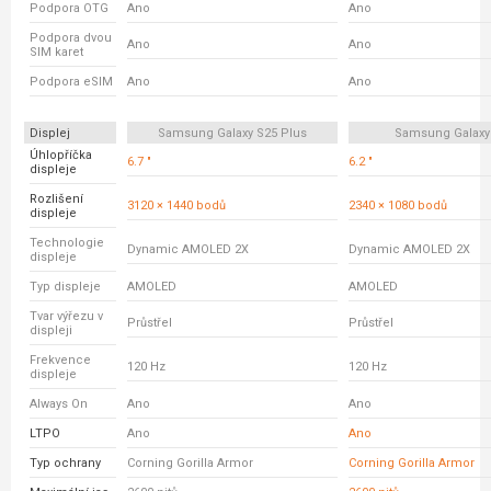
Podpora OTG
Ano
Ano
Podpora dvou
Ano
Ano
SIM karet
Podpora eSIM
Ano
Ano
Displej
Samsung Galaxy S25 Plus
Samsung Galaxy
Úhlopříčka
6.7 "
6.2 "
displeje
Rozlišení
3120 × 1440 bodů
2340 × 1080 bodů
displeje
Technologie
Dynamic AMOLED 2X
Dynamic AMOLED 2X
displeje
Typ displeje
AMOLED
AMOLED
Tvar výřezu v
Průstřel
Průstřel
displeji
Frekvence
120 Hz
120 Hz
displeje
Always On
Ano
Ano
LTPO
Ano
Ano
Typ ochrany
Corning Gorilla Armor
Corning Gorilla Armor