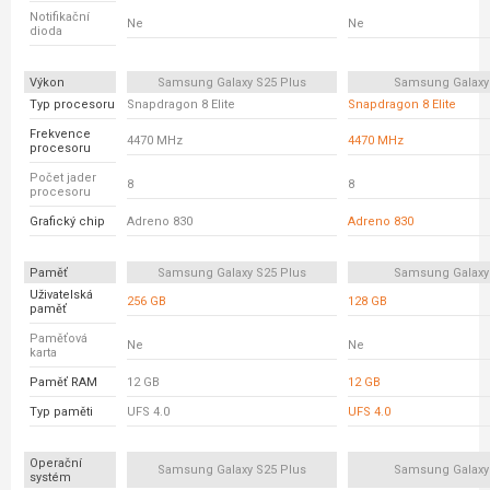
Notifikační
Ne
Ne
dioda
Výkon
Samsung Galaxy S25 Plus
Samsung Galaxy
Typ procesoru
Snapdragon 8 Elite
Snapdragon 8 Elite
Frekvence
4470 MHz
4470 MHz
procesoru
Počet jader
8
8
procesoru
Grafický chip
Adreno 830
Adreno 830
Paměť
Samsung Galaxy S25 Plus
Samsung Galaxy
Uživatelská
256 GB
128 GB
paměť
Paměťová
Ne
Ne
karta
Paměť RAM
12 GB
12 GB
Typ paměti
UFS 4.0
UFS 4.0
Operační
Samsung Galaxy S25 Plus
Samsung Galaxy
systém