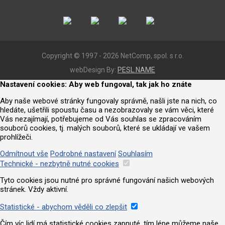
Copyright © 1997 - 2026 NetComp, spol. s r.o.
webDesign By:
PESL.NAME
Nastavení cookies: Aby web fungoval, tak jak ho znáte
Aby naše webové stránky fungovaly správně, našli jste na nich, co
hledáte, ušetřili spoustu času a nezobrazovaly se vám věci, které
Vás nezajímají, potřebujeme od Vás souhlas se zpracováním
souborů cookies, tj. malých souborů, které se ukládají ve vašem
prohlížeči.
Odmítnout vše
Podrobné nastavení
Souhlasím
Technické - nezbytně nutné cookies
Tyto cookies jsou nutné pro správné fungování našich webových
stránek. Vždy aktivní.
Statistické - abychom věděli co zlepšit
Čím víc lidí má statistické cookies zapnuté, tím lépe můžeme naše