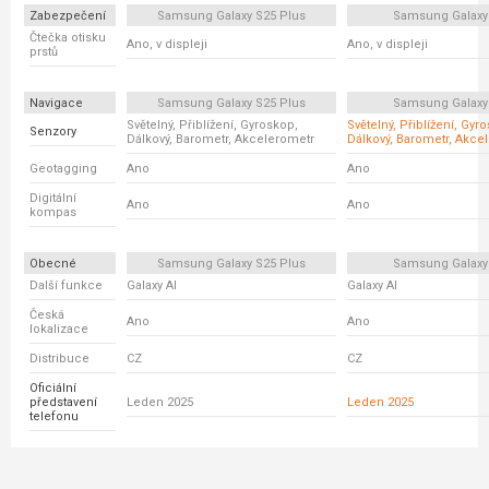
Zabezpečení
Samsung Galaxy S25 Plus
Samsung Galaxy
Čtečka otisku
Ano, v displeji
Ano, v displeji
prstů
Navigace
Samsung Galaxy S25 Plus
Samsung Galaxy
Světelný, Přiblížení, Gyroskop,
Světelný, Přiblížení, Gyr
Senzory
Dálkový, Barometr, Akcelerometr
Dálkový, Barometr, Akce
Geotagging
Ano
Ano
Digitální
Ano
Ano
kompas
Obecné
Samsung Galaxy S25 Plus
Samsung Galaxy
Další funkce
Galaxy AI
Galaxy AI
Česká
Ano
Ano
lokalizace
Distribuce
CZ
CZ
Oficiální
představení
Leden 2025
Leden 2025
telefonu