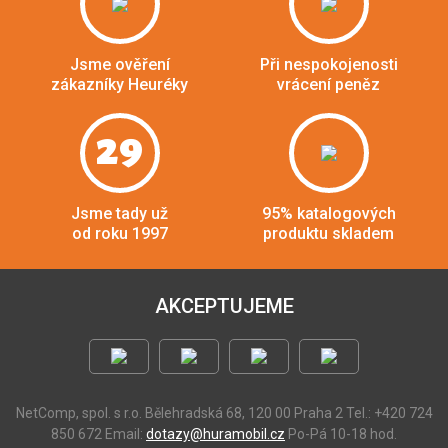
Jsme ověření
Při nespokojenosti
zákazníky Heuréky
vrácení peněz
29
Jsme tady už
95% katalogových
od roku 1997
produktu skladem
AKCEPTUJEME
NetComp, spol. s r.o.
Bělehradská 68, 120 00 Praha 2
Tel.: +420 724
850 672
Email:
dotazy@huramobil.cz
Po-Pá 10-18 hod.