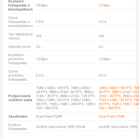
Rozlišení
fotoaparátu s
10 Mpx
10 Mpx
teleobjektivem
Clona
fotoaparátu s
f/2.4
f/2.4
teleobjektivem
Typ stabilizace
OIS
OIS
obrazu
Optický zoom
3 x
3 x
Rozlišení
předního
12 Mpx
12 Mpx
fotoaparátu
Clona
předního
f/2.2
f/2.2
fotoaparátu
7680 x 4320 / 30 FPS, 7680 x 4320 /
7680 x 4320 / 30 FPS, 768
24 FPS, 3840 x 2160 / 60 FPS, 3840 x
24 FPS, 3840 x 2160 / 60 
Podporovaná
2160 / 30 FPS, 3840 x 2160 / 120 FPS,
2160 / 30 FPS, 3840 x 216
rozlišení videa
1920 x 1080 / 60 FPS, 1920 x 1080 /
1920 x 1080 / 60 FPS, 192
30 FPS, 1920 x 1080 / 240 FPS, 1280 x
30 FPS, 1920 x 1080 / 240
720 / 960 FPS
720 / 960 FPS
Zaostřování
Dual Pixel PDAF
Dual Pixel PDAF
Funkce
portrét, panorama, HDR, blesk
portrét, panorama, HDR,
fotoaparátu