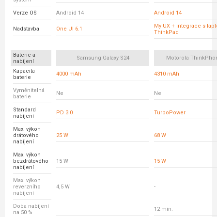
Verze OS
Android 14
Android 14
My UX + integrace s lap
Nadstavba
One UI 6.1
ThinkPad
Baterie a
Samsung Galaxy S24
Motorola ThinkPho
nabíjení
Kapacita
4000 mAh
4310 mAh
baterie
Vyměnitelná
Ne
Ne
baterie
Standard
PD 3.0
TurboPower
nabíjení
Max. výkon
drátového
25 W
68 W
nabíjení
Max. výkon
bezdrátového
15 W
15 W
nabíjení
Max. výkon
reverzního
4,5 W
-
nabíjení
Doba nabíjení
-
12 min.
na 50 %