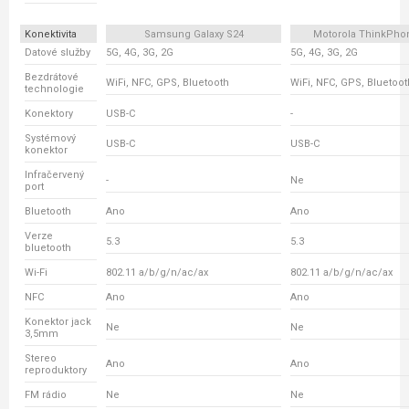
Konektivita
Samsung Galaxy S24
Motorola ThinkPho
Datové služby
5G, 4G, 3G, 2G
5G, 4G, 3G, 2G
Bezdrátové
WiFi, NFC, GPS, Bluetooth
WiFi, NFC, GPS, Bluetoot
technologie
Konektory
USB-C
-
Systémový
USB-C
USB-C
konektor
Infračervený
-
Ne
port
Bluetooth
Ano
Ano
Verze
5.3
5.3
bluetooth
Wi-Fi
802.11 a/b/g/n/ac/ax
802.11 a/b/g/n/ac/ax
NFC
Ano
Ano
Konektor jack
Ne
Ne
3,5mm
Stereo
Ano
Ano
reproduktory
FM rádio
Ne
Ne