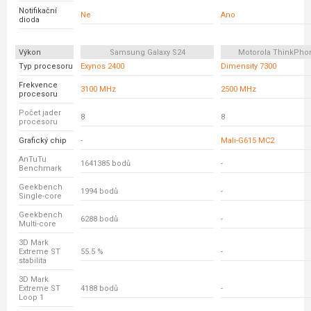
Notifikační
Ne
Ano
dioda
Výkon
Samsung Galaxy S24
Motorola ThinkPho
Typ procesoru
Exynos 2400
Dimensity 7300
Frekvence
3100 MHz
2500 MHz
procesoru
Počet jader
8
8
procesoru
Grafický chip
-
Mali-G615 MC2
AnTuTu
1641385 bodů
-
Benchmark
Geekbench
1994 bodů
-
Single-core
Geekbench
6288 bodů
-
Multi-core
3D Mark
Extreme ST
55.5 %
-
stabilita
3D Mark
Extreme ST
4188 bodů
-
Loop 1