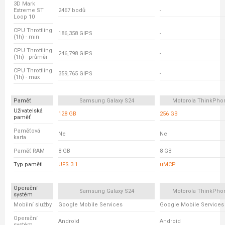
3D Mark
Extreme ST
2467 bodů
-
Loop 10
CPU Throttling
186,358 GIPS
-
(1h) - min
CPU Throttling
246,798 GIPS
-
(1h) - průměr
CPU Throttling
359,765 GIPS
-
(1h) - max
Paměť
Samsung Galaxy S24
Motorola ThinkPho
Uživatelská
128 GB
256 GB
paměť
Paměťová
Ne
Ne
karta
Paměť RAM
8 GB
8 GB
Typ paměti
UFS 3.1
uMCP
Operační
Samsung Galaxy S24
Motorola ThinkPho
systém
Mobilní služby
Google Mobile Services
Google Mobile Services
Operační
Android
Android
systém