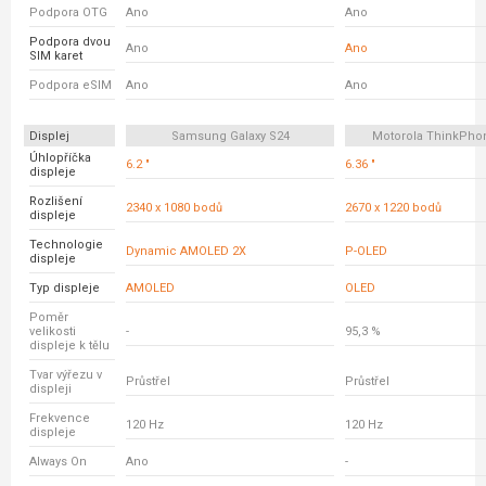
Podpora OTG
Ano
Ano
Podpora dvou
Ano
Ano
SIM karet
Podpora eSIM
Ano
Ano
Displej
Samsung Galaxy S24
Motorola ThinkPho
Úhlopříčka
6.2 "
6.36 "
displeje
Rozlišení
2340 x 1080 bodů
2670 x 1220 bodů
displeje
Technologie
Dynamic AMOLED 2X
P-OLED
displeje
Typ displeje
AMOLED
OLED
Poměr
velikosti
-
95,3 %
displeje k tělu
Tvar výřezu v
Průstřel
Průstřel
displeji
Frekvence
120 Hz
120 Hz
displeje
Always On
Ano
-