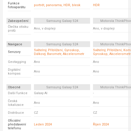
Funkce
portrét, panorama, HDR, blesk
HDR
fotoaparátu
Zabezpečení
Samsung Galaxy S24
Motorola ThinkPho
Čtečka otisku
Ano, v displeji
Ano, v displeji
prstů
Navigace
Samsung Galaxy S24
Motorola ThinkPho
Světelný, Přiblížení, Gyroskop,
Světelný, Přiblížení, Ko
Senzory
Dálkový, Barometr, Akcelerometr
Gyroskop, Akcelerometr
Geotagging
Ano
Ano
Digitální
Ano
Ano
kompas
Obecné
Samsung Galaxy S24
Motorola ThinkPho
Další funkce
Galaxy AI
-
Česká
Ano
Ano
lokalizace
Distribuce
CZ
CZ
Oficiální
představení
Leden 2024
Říjen 2024
telefonu