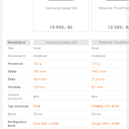
Samsung Galaxy S24
Motorola ThinkPho
19.990,- Kč
12.589,- K
Konstrukce
Samsung Galaxy S24
Motorola ThinkPho
Stav
Nový
Nový
Konstrukce
Dotyková
Dotyková
Hmotnost
167 g
171 g
Výška
147 mm
154,1 mm
Šířka
70,6 mm
71,2 mm
Hloubka
7,6 mm
8,1 mm
Odolné
Ano
Ano
(outdoor)
Typ odolnosti
IP68
IP68MIL-STD 810H
Barva
Černá
Černá
Konfigurace
Dual SIM + eSIM
Single SIM + eSIM
karet