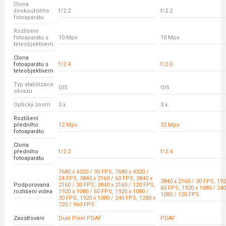
Clona
širokoúhlého
f/2.2
f/2.2
fotoaparátu
Rozlišení
fotoaparátu s
10 Mpx
10 Mpx
teleobjektivem
Clona
fotoaparátu s
f/2.4
f/2.0
teleobjektivem
Typ stabilizace
OIS
OIS
obrazu
Optický zoom
3 x
3 x
Rozlišení
předního
12 Mpx
32 Mpx
fotoaparátu
Clona
předního
f/2.2
f/2.4
fotoaparátu
7680 x 4320 / 30 FPS, 7680 x 4320 /
24 FPS, 3840 x 2160 / 60 FPS, 3840 x
3840 x 2160 / 30 FPS, 192
Podporovaná
2160 / 30 FPS, 3840 x 2160 / 120 FPS,
60 FPS, 1920 x 1080 / 240
rozlišení videa
1920 x 1080 / 60 FPS, 1920 x 1080 /
1080 / 120 FPS
30 FPS, 1920 x 1080 / 240 FPS, 1280 x
720 / 960 FPS
Zaostřování
Dual Pixel PDAF
PDAF