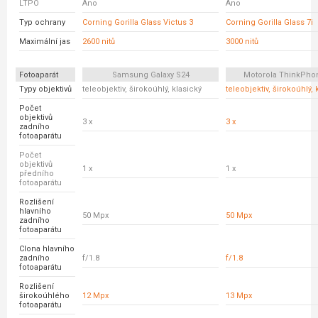
LTPO
Ano
Ano
Typ ochrany
Corning Gorilla Glass Victus 3
Corning Gorilla Glass 7i
Maximální jas
2600 nitů
3000 nitů
Fotoaparát
Samsung Galaxy S24
Motorola ThinkPho
Typy objektivů
teleobjektiv, širokoúhlý, klasický
teleobjektiv, širokoúhlý, 
Počet
objektivů
3 x
3 x
zadního
fotoaparátu
Počet
objektivů
1 x
1 x
předního
fotoaparátu
Rozlišení
hlavního
50 Mpx
50 Mpx
zadního
fotoaparátu
Clona hlavního
zadního
f/1.8
f/1.8
fotoaparátu
Rozlišení
širokoúhlého
12 Mpx
13 Mpx
fotoaparátu