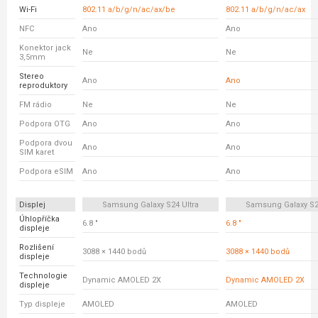
Wi-Fi
802.11 a/b/g/n/ac/ax/be
802.11 a/b/g/n/ac/ax
NFC
Ano
Ano
Konektor jack
Ne
Ne
3,5mm
Stereo
Ano
Ano
reproduktory
FM rádio
Ne
Ne
Podpora OTG
Ano
Ano
Podpora dvou
Ano
Ano
SIM karet
Podpora eSIM
Ano
Ano
Displej
Samsung Galaxy S24 Ultra
Samsung Galaxy S23
Úhlopříčka
6.8 "
6.8 "
displeje
Rozlišení
3088 × 1440 bodů
3088 × 1440 bodů
displeje
Technologie
Dynamic AMOLED 2X
Dynamic AMOLED 2X
displeje
Typ displeje
AMOLED
AMOLED