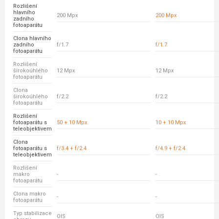
Rozlišení
hlavního
200 Mpx
200 Mpx
zadního
fotoaparátu
Clona hlavního
zadního
f/1.7
f/1.7
fotoaparátu
Rozlišení
širokoúhlého
12 Mpx
12 Mpx
fotoaparátu
Clona
širokoúhlého
f/2.2
f/2.2
fotoaparátu
Rozlišení
fotoaparátu s
50 + 10 Mpx
10 + 10 Mpx
teleobjektivem
Clona
fotoaparátu s
f/3.4 + f/2.4
f/4.9 + f/2.4
teleobjektivem
Rozlišení
makro
-
-
fotoaparátu
Clona makro
-
-
fotoaparátu
Typ stabilizace
OIS
OIS