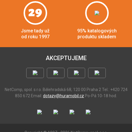
29
Jsme tady už
95% katalogových
od roku 1997
produktu skladem
AKCEPTUJEME
NetComp, spol. s r.o.
Bělehradská 68, 120 00 Praha 2
Tel.: +420 724
850 672
Email:
dotazy@huramobil.cz
Po-Pá 10-18 hod.