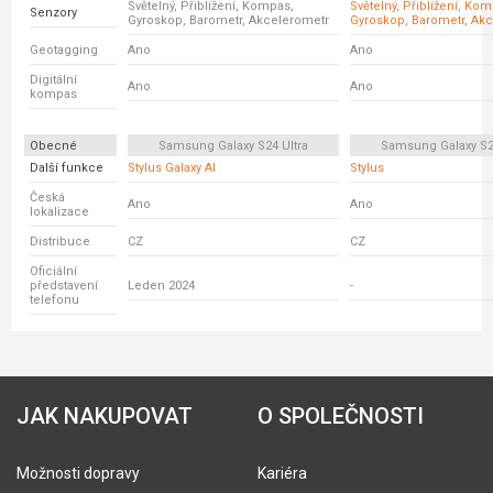
Světelný, Přiblížení, Kompas,
Světelný, Přiblížení, Ko
Senzory
Gyroskop, Barometr, Akcelerometr
Gyroskop, Barometr, Ak
Geotagging
Ano
Ano
Digitální
Ano
Ano
kompas
Obecné
Samsung Galaxy S24 Ultra
Samsung Galaxy S23
Další funkce
Stylus Galaxy AI
Stylus
Česká
Ano
Ano
lokalizace
Distribuce
CZ
CZ
Oficiální
představení
Leden 2024
-
telefonu
JAK NAKUPOVAT
O SPOLEČNOSTI
Možnosti dopravy
Kariéra