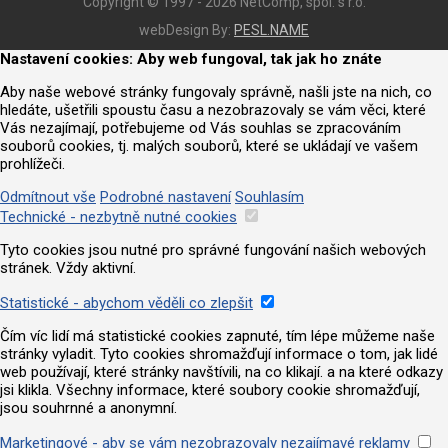
Copyright © 1997 - 2026 NetComp, spol. s r.o.
webDesign By:
PESL.NAME
Nastavení cookies: Aby web fungoval, tak jak ho znáte
Aby naše webové stránky fungovaly správně, našli jste na nich, co
hledáte, ušetřili spoustu času a nezobrazovaly se vám věci, které
Vás nezajímají, potřebujeme od Vás souhlas se zpracováním
souborů cookies, tj. malých souborů, které se ukládají ve vašem
prohlížeči.
Odmítnout vše
Podrobné nastavení
Souhlasím
Technické - nezbytně nutné cookies
Tyto cookies jsou nutné pro správné fungování našich webových
stránek. Vždy aktivní.
Statistické - abychom věděli co zlepšit
Čím víc lidí má statistické cookies zapnuté, tím lépe můžeme naše
stránky vyladit. Tyto cookies shromažďují informace o tom, jak lidé
web používají, které stránky navštívili, na co klikají. a na které odkazy
jsi klikla. Všechny informace, které soubory cookie shromažďují,
jsou souhrnné a anonymní.
Marketingové - aby se vám nezobrazovaly nezajímavé reklamy