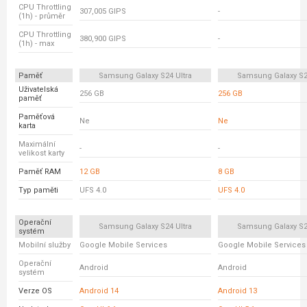
CPU Throttling
307,005 GIPS
-
(1h) - průměr
CPU Throttling
380,900 GIPS
-
(1h) - max
Paměť
Samsung Galaxy S24 Ultra
Samsung Galaxy S23
Uživatelská
256 GB
256 GB
paměť
Paměťová
Ne
Ne
karta
Maximální
-
-
velikost karty
Paměť RAM
12 GB
8 GB
Typ paměti
UFS 4.0
UFS 4.0
Operační
Samsung Galaxy S24 Ultra
Samsung Galaxy S23
systém
Mobilní služby
Google Mobile Services
Google Mobile Services
Operační
Android
Android
systém
Verze OS
Android 14
Android 13