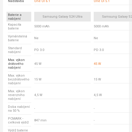
Nadstavba
One UI 6.1
One UI 5.1
Baterie a
Samsung Galaxy S24 Ultra
Samsung Galaxy S23
nabíjení
Kapacita
5000 mAh
5000 mAh
baterie
Vyměnitelná
Ne
Ne
baterie
Standard
PD 3.0
PD 3.0
nabíjení
Max. výkon
drátového
45 W
45 W
nabíjení
Max. výkon
bezdrátového
15 W
15 W
nabíjení
Max. výkon
reverzního
4,5 W
4,5 W
nabíjení
Doba nabíjení
-
-
na 50 %
PCMARK -
847 min
-
celková výdrž
Výdrž baterie