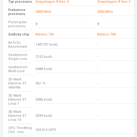
Typ procesoru
Snapdragon 8 Gen 3
Snapdragon 8 Gen 2
Frekvence
3300 MHz
3360 MHz
procesoru
Počet jader
8
8
procesoru
Grafický chip
Adreno 750
Adreno 740
AnTuTu
1481707 bodů
-
Benchmark
Geekbench
2152 bodů
-
Single-core
Geekbench
6488 bodů
-
Multi-core
3D Mark
Extreme ST
58,1 %
-
stabilita
3D Mark
Extreme ST
5086 bodů
-
Loop 1
3D Mark
Extreme ST
3599 bodů
-
Loop 10
CPU Throttling
243,014 GIPS
-
(1h) - min