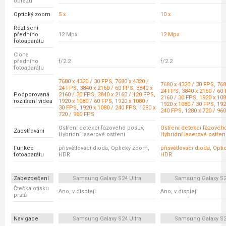
obrazu
Optický zoom
5 x
10 x
Rozlišení
předního
12 Mpx
12 Mpx
fotoaparátu
Clona
předního
f/2.2
f/2.2
fotoaparátu
7680 x 4320 / 30 FPS, 7680 x 4320 /
7680 x 4320 / 30 FPS, 768
24 FPS, 3840 x 2160 / 60 FPS, 3840 x
24 FPS, 3840 x 2160 / 60 
Podporovaná
2160 / 30 FPS, 3840 x 2160 / 120 FPS,
2160 / 30 FPS, 1920 x 108
rozlišení videa
1920 x 1080 / 60 FPS, 1920 x 1080 /
1920 x 1080 / 30 FPS, 192
30 FPS, 1920 x 1080 / 240 FPS, 1280 x
240 FPS, 1280 x 720 / 96
720 / 960 FPS
Ostření detekcí fázového posuv,
Ostření detekcí fázovéh
Zaostřování
Hybridní laserové ostření
Hybridní laserové ostřen
Funkce
přisvětlovací dioda, Optický zoom,
přisvětlovací dioda, Opt
fotoaparátu
HDR
HDR
Zabezpečení
Samsung Galaxy S24 Ultra
Samsung Galaxy S23
Čtečka otisku
Ano, v displeji
Ano, v displeji
prstů
Navigace
Samsung Galaxy S24 Ultra
Samsung Galaxy S23