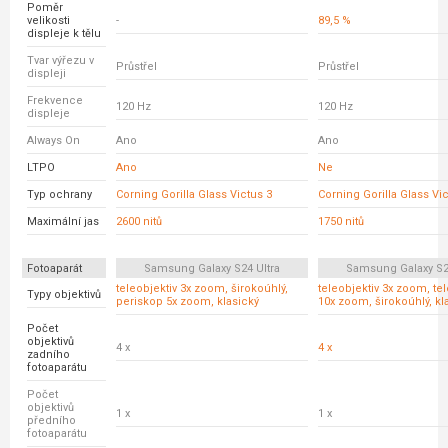
Poměr
velikosti
-
89,5 %
displeje k tělu
Tvar výřezu v
Průstřel
Průstřel
displeji
Frekvence
120 Hz
120 Hz
displeje
Always On
Ano
Ano
LTPO
Ano
Ne
Typ ochrany
Corning Gorilla Glass Victus 3
Corning Gorilla Glass Vic
Maximální jas
2600 nitů
1750 nitů
Fotoaparát
Samsung Galaxy S24 Ultra
Samsung Galaxy S23
teleobjektiv 3x zoom, širokoúhlý,
teleobjektiv 3x zoom, tel
Typy objektivů
periskop 5x zoom, klasický
10x zoom, širokoúhlý, kl
Počet
objektivů
4 x
4 x
zadního
fotoaparátu
Počet
objektivů
1 x
1 x
předního
fotoaparátu