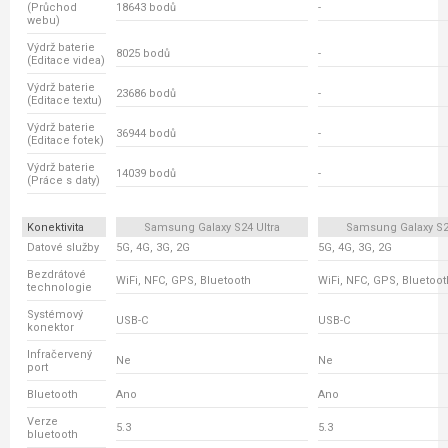
(Průchod
18643 bodů
-
webu)
Výdrž baterie
8025 bodů
-
(Editace videa)
Výdrž baterie
23686 bodů
-
(Editace textu)
Výdrž baterie
36944 bodů
-
(Editace fotek)
Výdrž baterie
14039 bodů
-
(Práce s daty)
Konektivita
Samsung Galaxy S24 Ultra
Samsung Galaxy S23
Datové služby
5G, 4G, 3G, 2G
5G, 4G, 3G, 2G
Bezdrátové
WiFi, NFC, GPS, Bluetooth
WiFi, NFC, GPS, Bluetoot
technologie
Systémový
USB-C
USB-C
konektor
Infračervený
Ne
Ne
port
Bluetooth
Ano
Ano
Verze
5.3
5.3
bluetooth