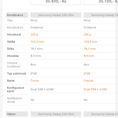
35.490,- Kč
35.109,- K
Konstrukce
Samsung Galaxy S24 Ultra
Samsung Galaxy S23
Stav
Nový
Nový
Konstrukce
Dotyková
Dotyková
Hmotnost
233 g
234 g
Výška
162,3 mm
163,4 mm
Šířka
78,1 mm
78,1 mm
Hloubka
8,9 mm
8,9 mm
Odolné
Ano
Ano
(outdoor)
Typ odolnosti
IP68
IP68
Barva
Černá
Fialová
Konfigurace
Dual SIM + eSIM
Dual SIM + eSIM
karet
Notifikační
Ne
Ne
dioda
Výkon
Samsung Galaxy S24 Ultra
Samsung Galaxy S23