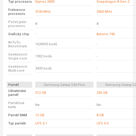
Typ procesoru
Exynos 2400
Snapdragon 8 Gen 2
Frekvence
3100 MHz
3360 MHz
procesoru
Počet jader
8
8
procesoru
Grafický chip
-
Adreno 740
AnTuTu
1639695 bodů
-
Benchmark
Geekbench
1902 bodů
-
Single-core
Geekbench
3439 bodů
-
Multi-core
Paměť
Samsung Galaxy S24 Plus
Samsung Galaxy S23
Uživatelská
512 GB
256 GB
paměť
Paměťová
Ne
Ne
karta
Paměť RAM
12 GB
8 GB
Typ paměti
UFS 3.1
UFS 4.0