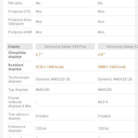
FM rádio
Ne
Ne
Podpora OTG
Ano
Ano
Podpora dvou
Ano
Ano
SIM karet
Podpora eSIM
Ano
Ano
Displej
Samsung Galaxy S24 Plus
Samsung Galaxy S23
Úhlopříčka
6.7 "
6.8 "
displeje
Rozlišení
3120 × 1440 bodů
3088 × 1440 bodů
displeje
Technologie
Dynamic AMOLED 2X
Dynamic AMOLED 2X
displeje
Typ displeje
AMOLED
AMOLED
Poměr
velikosti
-
89,5 %
displeje k tělu
Tvar výřezu v
Průstřel
Průstřel
displeji
Frekvence
120 Hz
120 Hz
displeje