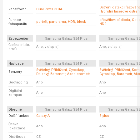
Ostření detekcí fázovéh
Zaostřování
Dual Pixel PDAF
Hybridní laserové ostřen
Funkce
přisvětlovací dioda, Opt
portrét, panorama, HDR, blesk
fotoaparátu
HDR
Zabezpečení
Samsung Galaxy S24 Plus
Samsung Galaxy S23
Čtečka otisku
Ano, v displeji
Ano, v displeji
prstů
Navigace
Samsung Galaxy S24 Plus
Samsung Galaxy S23
Světelný, Přiblížení, Gyroskop,
Světelný, Přiblížení, Ko
Senzory
Dálkový, Barometr, Akcelerometr
Gyroskop, Barometr, Ak
Geotagging
Ano
Ano
Digitální
Ano
Ano
kompas
Obecné
Samsung Galaxy S24 Plus
Samsung Galaxy S23
Další funkce
Galaxy AI
Stylus
Česká
Ano
Ano
lokalizace
Distribuce
CZ
CZ