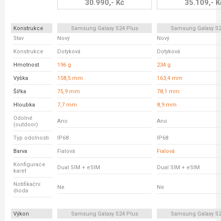
30.990,- Kč
35.109,- K
Konstrukce
Samsung Galaxy S24 Plus
Samsung Galaxy S23
Stav
Nový
Nový
Konstrukce
Dotyková
Dotyková
Hmotnost
196 g
234 g
Výška
158,5 mm
163,4 mm
Šířka
75,9 mm
78,1 mm
Hloubka
7,7 mm
8,9 mm
Odolné
Ano
Ano
(outdoor)
Typ odolnosti
IP68
IP68
Barva
Fialová
Fialová
Konfigurace
Dual SIM + eSIM
Dual SIM + eSIM
karet
Notifikační
Ne
Ne
dioda
Výkon
Samsung Galaxy S24 Plus
Samsung Galaxy S23