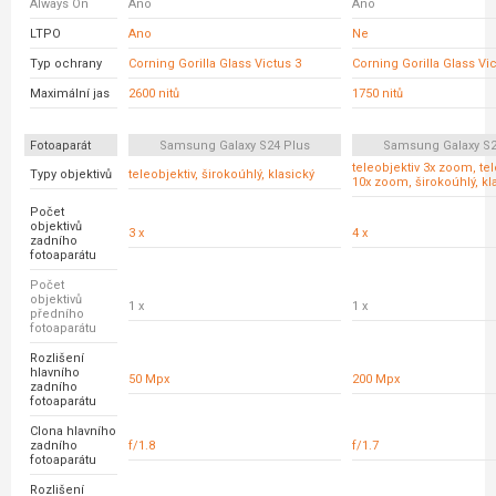
Always On
Ano
Ano
LTPO
Ano
Ne
Typ ochrany
Corning Gorilla Glass Victus 3
Corning Gorilla Glass Vic
Maximální jas
2600 nitů
1750 nitů
Fotoaparát
Samsung Galaxy S24 Plus
Samsung Galaxy S23
teleobjektiv 3x zoom, tel
Typy objektivů
teleobjektiv, širokoúhlý, klasický
10x zoom, širokoúhlý, kl
Počet
objektivů
3 x
4 x
zadního
fotoaparátu
Počet
objektivů
1 x
1 x
předního
fotoaparátu
Rozlišení
hlavního
50 Mpx
200 Mpx
zadního
fotoaparátu
Clona hlavního
zadního
f/1.8
f/1.7
fotoaparátu
Rozlišení