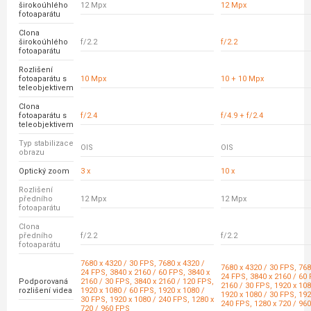
širokoúhlého
12 Mpx
12 Mpx
fotoaparátu
Clona
širokoúhlého
f/2.2
f/2.2
fotoaparátu
Rozlišení
fotoaparátu s
10 Mpx
10 + 10 Mpx
teleobjektivem
Clona
fotoaparátu s
f/2.4
f/4.9 + f/2.4
teleobjektivem
Typ stabilizace
OIS
OIS
obrazu
Optický zoom
3 x
10 x
Rozlišení
předního
12 Mpx
12 Mpx
fotoaparátu
Clona
předního
f/2.2
f/2.2
fotoaparátu
7680 x 4320 / 30 FPS, 7680 x 4320 /
7680 x 4320 / 30 FPS, 768
24 FPS, 3840 x 2160 / 60 FPS, 3840 x
24 FPS, 3840 x 2160 / 60 
Podporovaná
2160 / 30 FPS, 3840 x 2160 / 120 FPS,
2160 / 30 FPS, 1920 x 108
rozlišení videa
1920 x 1080 / 60 FPS, 1920 x 1080 /
1920 x 1080 / 30 FPS, 192
30 FPS, 1920 x 1080 / 240 FPS, 1280 x
240 FPS, 1280 x 720 / 96
720 / 960 FPS