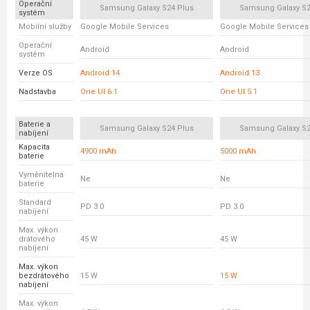
Operační
Samsung Galaxy S24 Plus
Samsung Galaxy S23
systém
Mobilní služby
Google Mobile Services
Google Mobile Services
Operační
Android
Android
systém
Verze OS
Android 14
Android 13
Nadstavba
One UI 6.1
One UI 5.1
Baterie a
Samsung Galaxy S24 Plus
Samsung Galaxy S23
nabíjení
Kapacita
4900 mAh
5000 mAh
baterie
Vyměnitelná
Ne
Ne
baterie
Standard
PD 3.0
PD 3.0
nabíjení
Max. výkon
drátového
45 W
45 W
nabíjení
Max. výkon
bezdrátového
15 W
15 W
nabíjení
Max. výkon