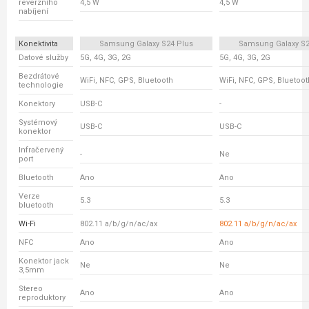
reverzního
4,5 W
4,5 W
nabíjení
Konektivita
Samsung Galaxy S24 Plus
Samsung Galaxy S23
Datové služby
5G, 4G, 3G, 2G
5G, 4G, 3G, 2G
Bezdrátové
WiFi, NFC, GPS, Bluetooth
WiFi, NFC, GPS, Bluetoot
technologie
Konektory
USB-C
-
Systémový
USB-C
USB-C
konektor
Infračervený
-
Ne
port
Bluetooth
Ano
Ano
Verze
5.3
5.3
bluetooth
Wi-Fi
802.11 a/b/g/n/ac/ax
802.11 a/b/g/n/ac/ax
NFC
Ano
Ano
Konektor jack
Ne
Ne
3,5mm
Stereo
Ano
Ano
reproduktory