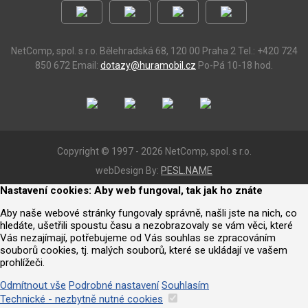
NetComp, spol. s r.o.
Bělehradská 68, 120 00 Praha 2
Tel.: +420 724
850 672
Email:
dotazy@huramobil.cz
Po-Pá 10-18 hod.
Copyright © 1997 - 2026 NetComp, spol. s r.o.
webDesign By:
PESL.NAME
Nastavení cookies: Aby web fungoval, tak jak ho znáte
Aby naše webové stránky fungovaly správně, našli jste na nich, co
hledáte, ušetřili spoustu času a nezobrazovaly se vám věci, které
Vás nezajímají, potřebujeme od Vás souhlas se zpracováním
souborů cookies, tj. malých souborů, které se ukládají ve vašem
prohlížeči.
Odmítnout vše
Podrobné nastavení
Souhlasím
Technické - nezbytně nutné cookies