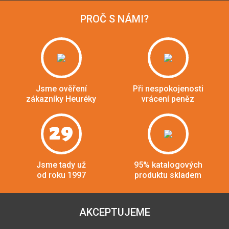
PROČ S NÁMI?
Jsme ověření
Při nespokojenosti
zákazníky Heuréky
vrácení peněz
29
Jsme tady už
95% katalogových
od roku 1997
produktu skladem
AKCEPTUJEME