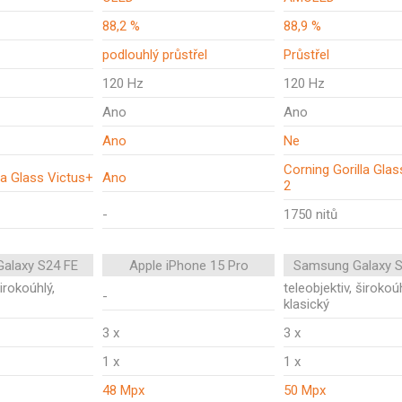
88,2 %
88,9 %
podlouhlý průstřel
Průstřel
120 Hz
120 Hz
Ano
Ano
Ano
Ne
Corning Gorilla Glas
la Glass Victus+
Ano
2
-
1750 nitů
alaxy S24 FE
Apple iPhone 15 Pro
Samsung Galaxy S
širokoúhlý,
teleobjektiv, širokoúh
-
klasický
3 x
3 x
1 x
1 x
48 Mpx
50 Mpx