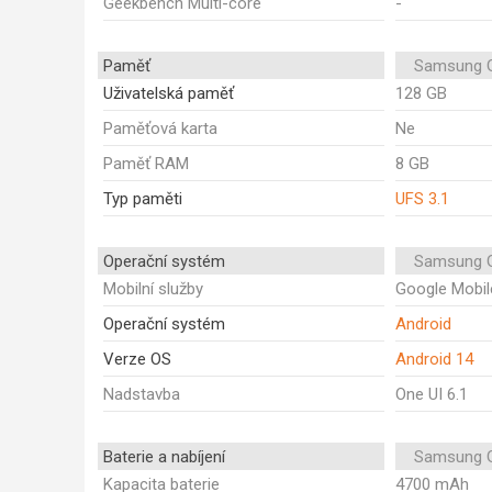
Geekbench Multi-core
-
Paměť
Samsung G
Uživatelská paměť
128 GB
Paměťová karta
Ne
Paměť RAM
8 GB
Typ paměti
UFS 3.1
Operační systém
Samsung G
Mobilní služby
Google Mobil
Operační systém
Android
Verze OS
Android 14
Nadstavba
One UI 6.1
Baterie a nabíjení
Samsung G
Kapacita baterie
4700 mAh