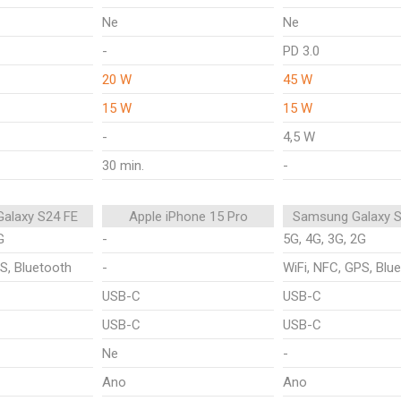
Ne
Ne
-
PD 3.0
20 W
45 W
15 W
15 W
-
4,5 W
30 min.
-
alaxy S24 FE
Apple iPhone 15 Pro
Samsung Galaxy S
G
-
5G, 4G, 3G, 2G
S, Bluetooth
-
WiFi, NFC, GPS, Blu
USB-C
USB-C
USB-C
USB-C
Ne
-
Ano
Ano