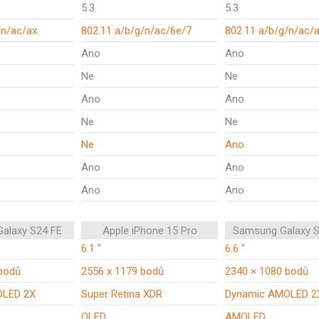
5.3
5.3
/n/ac/ax
802.11 a/b/g/n/ac/6e/7
802.11 a/b/g/n/ac/
Ano
Ano
Ne
Ne
Ano
Ano
Ne
Ne
Ne
Ano
Ano
Ano
Ano
Ano
alaxy S24 FE
Apple iPhone 15 Pro
Samsung Galaxy S
6.1 "
6.6 "
bodů
2556 x 1179 bodů
2340 × 1080 bodů
OLED 2X
Super Retina XDR
Dynamic AMOLED 2
OLED
AMOLED