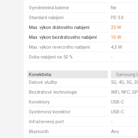
Vyměnitelná baterie
Ne
Standard nabíjení
PD 3.0
Max. výkon drátového nabíjení
25 W
Max. výkon bezdrátového nabíjení
10 W
Max. výkon reverzního nabíjení
4,5 W
Doba nabíjení na 50 %
-
Konektivita
Samsung G
Datové služby
5G, 4G, 3G, 2
Bezdrátové technologie
WiFi, NFC, GP
Konektory
USB-C
Systémový konektor
USB-C
Infračervený port
-
Bluetooth
Ano