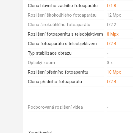
Clona hlavního zadního fotoaparátu
f/1.8
Rozlišení širokoúhlého fotoaparátu
12 Mpx
Clona širokoúhlého fotoaparátu
f/2.2
Rozlišení fotoaparátu s teleobjektivem
8 Mpx
Clona fotoaparátu s teleobjektivem
f/2.4
Typ stabilizace obrazu
-
Optický zoom
3 x
Rozlišení předního fotoaparátu
10 Mpx
Clona předního fotoaparátu
f/2.4
Podporovaná rozlišení videa
-
Zaostřování
-