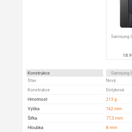
Samsung G
18.9
Konstrukce
Samsung G
Stav
Nový
Konstrukce
Dotyková
Hmotnost
213 g
Výška
162 mm
Šířka
77,3 mm
Hloubka
8 mm