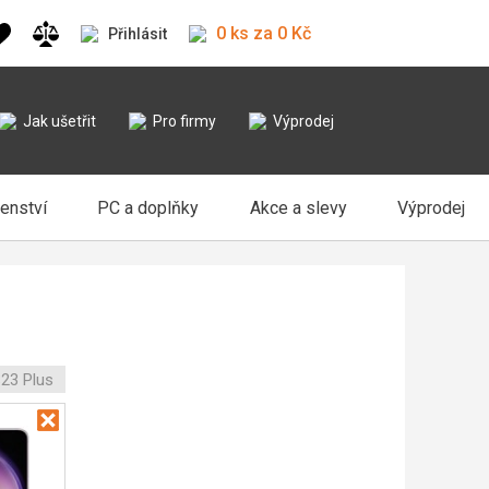
0 ks za 0 Kč
Přihlásit
Jak ušetřit
Pro firmy
Výprodej
šenství
PC a doplňky
Akce a slevy
Výprodej
23 Plus