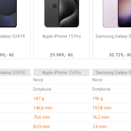
alaxy S24 FE
Apple iPhone 15 Pro
Samsung Galaxy S
90,- Kč
29.989,- Kč
30.729,- K
alaxy S24 FE
Apple iPhone 15 Pro
Samsung Galaxy S
Nový
Nový
Dotyková
Dotyková
187 g
196 g
146,6 mm
157,8 mm
70,6 mm
76,2 mm
8,25 mm
7,6 mm