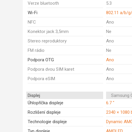
Verze bluetooth
5.3
Wi-Fi
802.11 a/b/g
NFC
Ano
Konektor jack 3,5mm
Ne
Stereo reproduktory
Ano
FM rádio
Ne
Podpora OTG
Ano
Podpora dvou SIM karet
Ano
Podpora eSIM
Ano
Displej
Samsung G
Úhlopříčka displeje
6.7 "
Rozlišení displeje
2340 × 1080 
Technologie displeje
Dynamic AM
Typ displeje
AMOLED