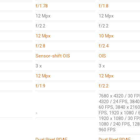
f/1.78
f/1.8
12 Mpx
12 Mpx
f/2.2
f/2.2
12 Mpx
10 Mpx
f/2.8
f/2.4
Sensor-shift OIS
OIS
3 x
3 x
12 Mpx
12 Mpx
f/1.9
f/2.2
7680 x 4320 / 30 FP
4320 / 24 FPS, 3840
60 FPS, 3840 x 2160
-
FPS, 1920 x 1080 / 
1920 x 1080 / 30 FP
1080 / 240 FPS, 128
960 FPS
Dual Pixel PDAF
Dual Pixel PDAF