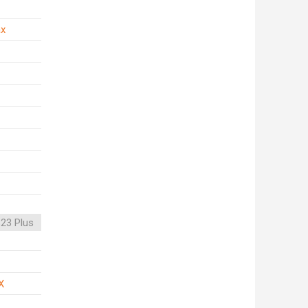
ax
23 Plus
X