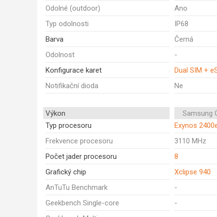
Odolné (outdoor)
Ano
Typ odolnosti
IP68
Barva
Černá
Odolnost
-
Konfigurace karet
Dual SIM + e
Notifikační dioda
Ne
Výkon
Samsung G
Typ procesoru
Exynos 2400
Frekvence procesoru
3110 MHz
Počet jader procesoru
8
Grafický chip
Xclipse 940
AnTuTu Benchmark
-
Geekbench Single-core
-