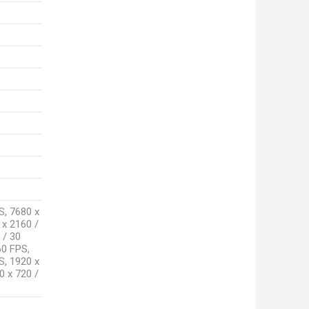
S, 7680 x
 x 2160 /
 / 30
60 FPS,
S, 1920 x
0 x 720 /