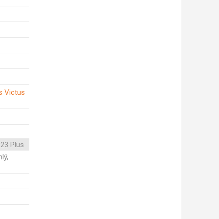
s Victus
23 Plus
lý,