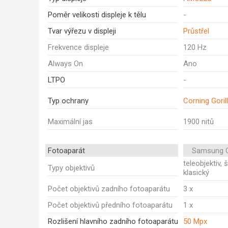
Poměr velikosti displeje k tělu
-
Tvar výřezu v displeji
Průstřel
Frekvence displeje
120 Hz
Always On
Ano
LTPO
-
Typ ochrany
Corning Goril
Maximální jas
1900 nitů
Fotoaparát
Samsung G
teleobjektiv, 
Typy objektivů
klasický
Počet objektivů zadního fotoaparátu
3 x
Počet objektivů předního fotoaparátu
1 x
Rozlišení hlavního zadního fotoaparátu
50 Mpx