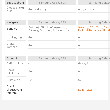
Zabezpečení
Samsung Galaxy S23
Samsung Galaxy
Čtečka otisku
Ano, v displeji
Ano, v displeji
prstů
Navigace
Samsung Galaxy S23
Samsung Galaxy
Světelný, Přiblížení, Gyroskop,
Světelný, Přiblížení, Gyr
Senzory
Dálkový, Barometr, Akcelerometr
Dálkový, Barometr, Akce
Geotagging
Ano
Ano
Digitální
Ano
Ano
kompas
Obecné
Samsung Galaxy S23
Samsung Galaxy
Další funkce
-
Galaxy AI
Česká
Ano
Ano
lokalizace
Distribuce
CZ
CZ
Oficiální
představení
-
Leden 2024
telefonu