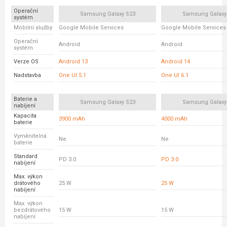
Operační
Samsung Galaxy S23
Samsung Galaxy
systém
Mobilní služby
Google Mobile Services
Google Mobile Services
Operační
Android
Android
systém
Verze OS
Android 13
Android 14
Nadstavba
One UI 5.1
One UI 6.1
Baterie a
Samsung Galaxy S23
Samsung Galaxy
nabíjení
Kapacita
3900 mAh
4000 mAh
baterie
Vyměnitelná
Ne
Ne
baterie
Standard
PD 3.0
PD 3.0
nabíjení
Max. výkon
drátového
25 W
25 W
nabíjení
Max. výkon
bezdrátového
15 W
15 W
nabíjení