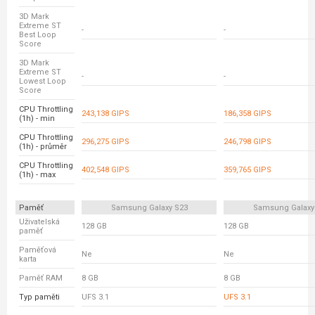
3D Mark
Extreme ST
-
-
Best Loop
Score
3D Mark
Extreme ST
-
-
Lowest Loop
Score
CPU Throttling
243,138 GIPS
186,358 GIPS
(1h) - min
CPU Throttling
296,275 GIPS
246,798 GIPS
(1h) - průměr
CPU Throttling
402,548 GIPS
359,765 GIPS
(1h) - max
Paměť
Samsung Galaxy S23
Samsung Galaxy
Uživatelská
128 GB
128 GB
paměť
Paměťová
Ne
Ne
karta
Paměť RAM
8 GB
8 GB
Typ paměti
UFS 3.1
UFS 3.1