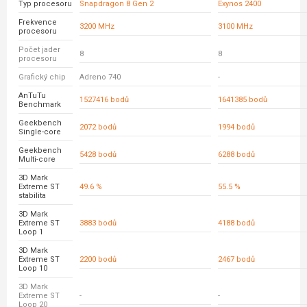
Typ procesoru
Snapdragon 8 Gen 2
Exynos 2400
Frekvence
3200 MHz
3100 MHz
procesoru
Počet jader
8
8
procesoru
Grafický chip
Adreno 740
-
AnTuTu
1527416 bodů
1641385 bodů
Benchmark
Geekbench
2072 bodů
1994 bodů
Single-core
Geekbench
5428 bodů
6288 bodů
Multi-core
3D Mark
Extreme ST
49.6 %
55.5 %
stabilita
3D Mark
Extreme ST
3883 bodů
4188 bodů
Loop 1
3D Mark
Extreme ST
2200 bodů
2467 bodů
Loop 10
3D Mark
Extreme ST
-
-
Loop 20