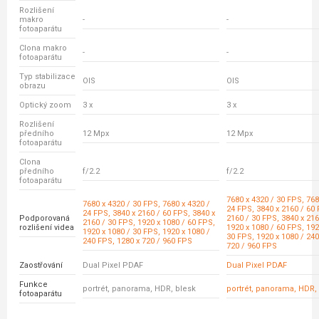
Rozlišení
makro
-
-
fotoaparátu
Clona makro
-
-
fotoaparátu
Typ stabilizace
OIS
OIS
obrazu
Optický zoom
3 x
3 x
Rozlišení
předního
12 Mpx
12 Mpx
fotoaparátu
Clona
předního
f/2.2
f/2.2
fotoaparátu
7680 x 4320 / 30 FPS, 768
7680 x 4320 / 30 FPS, 7680 x 4320 /
24 FPS, 3840 x 2160 / 60 
24 FPS, 3840 x 2160 / 60 FPS, 3840 x
Podporovaná
2160 / 30 FPS, 3840 x 216
2160 / 30 FPS, 1920 x 1080 / 60 FPS,
rozlišení videa
1920 x 1080 / 60 FPS, 192
1920 x 1080 / 30 FPS, 1920 x 1080 /
30 FPS, 1920 x 1080 / 240
240 FPS, 1280 x 720 / 960 FPS
720 / 960 FPS
Zaostřování
Dual Pixel PDAF
Dual Pixel PDAF
Funkce
portrét, panorama, HDR, blesk
portrét, panorama, HDR,
fotoaparátu