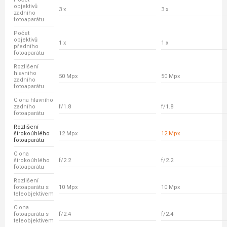
objektivů
3 x
3 x
zadního
fotoaparátu
Počet
objektivů
1 x
1 x
předního
fotoaparátu
Rozlišení
hlavního
50 Mpx
50 Mpx
zadního
fotoaparátu
Clona hlavního
zadního
f/1.8
f/1.8
fotoaparátu
Rozlišení
širokoúhlého
12 Mpx
12 Mpx
fotoaparátu
Clona
širokoúhlého
f/2.2
f/2.2
fotoaparátu
Rozlišení
fotoaparátu s
10 Mpx
10 Mpx
teleobjektivem
Clona
fotoaparátu s
f/2.4
f/2.4
teleobjektivem