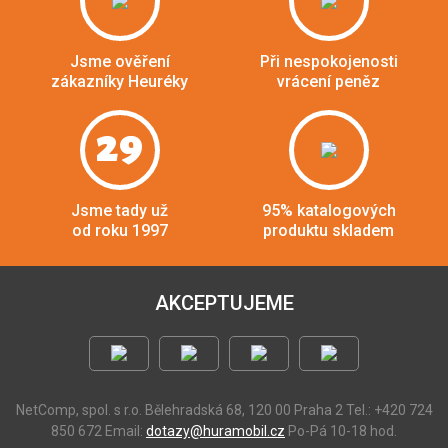
Jsme ověření
Při nespokojenosti
zákazníky Heuréky
vrácení peněz
29
Jsme tady už
95% katalogových
od roku 1997
produktu skladem
AKCEPTUJEME
NetComp, spol. s r.o.
Bělehradská 68, 120 00 Praha 2
Tel.: +420 724
850 672
Email:
dotazy@huramobil.cz
Po-Pá 10-18 hod.