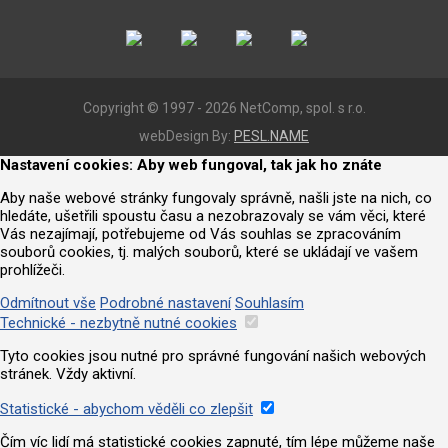
Copyright © 1997 - 2026 NetComp, spol. s r.o.
webDesign By:
PESL.NAME
Nastavení cookies: Aby web fungoval, tak jak ho znáte
Aby naše webové stránky fungovaly správně, našli jste na nich, co
hledáte, ušetřili spoustu času a nezobrazovaly se vám věci, které
Vás nezajímají, potřebujeme od Vás souhlas se zpracováním
souborů cookies, tj. malých souborů, které se ukládají ve vašem
prohlížeči.
Odmítnout vše
Podrobné nastavení
Souhlasím
Technické - nezbytně nutné cookies
Tyto cookies jsou nutné pro správné fungování našich webových
stránek. Vždy aktivní.
Statistické - abychom věděli co zlepšit
Čím víc lidí má statistické cookies zapnuté, tím lépe můžeme naše