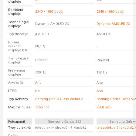
displeje
Rozlišení
2340 × 1080 bodů
2340 x 1080 bodů
displeje
Technologie
Dynamic AMOLED 2X
Dynamic AMOLED 2X
displeje
Typ displeje
AMOLED
AMOLED
Poměr
velikosti
88,1 %
-
displeje k tělu
Tvar výřezu v
Průstřel
Průstřel
displeji
Frekvence
120 Hz
120 Hz
displeje
Always On
Ano
Ano
LTPO
Ne
Ano
Typ ochrany
Corning Gorilla Glass Victus 2
Corning Gorilla Glass Vic
Maximální jas
1750 nitů
2600 nitů
Fotoaparát
Samsung Galaxy S23
Samsung Galaxy
Typy objektivů
teleobjektiv, širokoúhlý, klasický
teleobjektiv, širokoúhlý, 
Počet