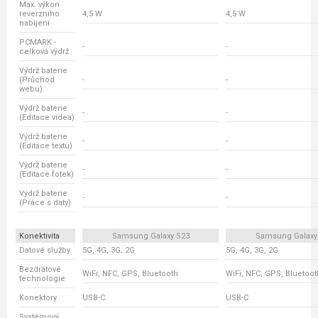
Max. výkon
reverzního
4,5 W
4,5 W
nabíjení
PCMARK -
-
-
celková výdrž
Výdrž baterie
(Průchod
-
-
webu)
Výdrž baterie
-
-
(Editace videa)
Výdrž baterie
-
-
(Editace textu)
Výdrž baterie
-
-
(Editace fotek)
Výdrž baterie
-
-
(Práce s daty)
Konektivita
Samsung Galaxy S23
Samsung Galaxy
Datové služby
5G, 4G, 3G, 2G
5G, 4G, 3G, 2G
Bezdrátové
WiFi, NFC, GPS, Bluetooth
WiFi, NFC, GPS, Bluetoot
technologie
Konektory
USB-C
USB-C
Systémový