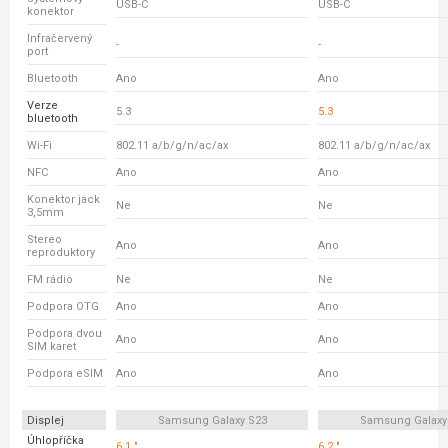
USB-C
USB-C
konektor
Infračervený
-
-
port
Bluetooth
Ano
Ano
Verze
5.3
5.3
bluetooth
Wi-Fi
802.11 a/b/g/n/ac/ax
802.11 a/b/g/n/ac/ax
NFC
Ano
Ano
Konektor jack
Ne
Ne
3,5mm
Stereo
Ano
Ano
reproduktory
FM rádio
Ne
Ne
Podpora OTG
Ano
Ano
Podpora dvou
Ano
Ano
SIM karet
Podpora eSIM
Ano
Ano
Displej
Samsung Galaxy S23
Samsung Galaxy
Úhlopříčka
6.1 "
6.2 "