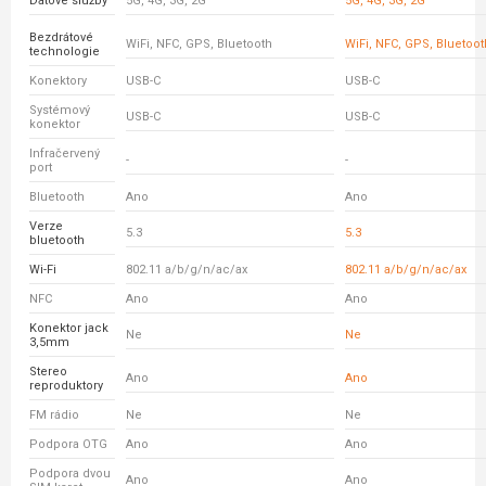
Datové služby
5G, 4G, 3G, 2G
5G, 4G, 3G, 2G
Bezdrátové
WiFi, NFC, GPS, Bluetooth
WiFi, NFC, GPS, Bluetoot
technologie
Konektory
USB-C
USB-C
Systémový
USB-C
USB-C
konektor
Infračervený
-
-
port
Bluetooth
Ano
Ano
Verze
5.3
5.3
bluetooth
Wi-Fi
802.11 a/b/g/n/ac/ax
802.11 a/b/g/n/ac/ax
NFC
Ano
Ano
Konektor jack
Ne
Ne
3,5mm
Stereo
Ano
Ano
reproduktory
FM rádio
Ne
Ne
Podpora OTG
Ano
Ano
Podpora dvou
Ano
Ano