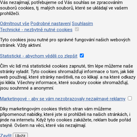
Vás nezajímají, potřebujeme od Vás souhlas se zpracováním
souborů cookies, tj. malých souborů, které se ukládají ve vašem
prohlížeči.
Odmítnout vše
Podrobné nastavení
Souhlasím
Technické - nezbytně nutné cookies
Tyto cookies jsou nutné pro správné fungování našich webových
stránek. Vždy aktivní.
Statistické - abychom věděli co zlepšit
Čím víc lidí má statistické cookies zapnuté, tím lépe můžeme naše
stránky vyladit. Tyto cookies shromažďují informace o tom, jak lidé
web používají, které stránky navštívili, na co klikají. a na které odkazy
jsi klikla. Všechny informace, které soubory cookie shromažďují,
jsou souhrnné a anonymní.
Marketingové - aby se vám nezobrazovaly nezajímavé reklamy
Díky marketingovým cookies třetích stran vám můžeme
připomenout nabídky, které jste si prohlíželi na našich stránkách, i
jinde na internetu. Když tyto cookies zakážete, reklam bude pořád
stejně. Ovšem na věci, které vás nezajímají.
Zavřít
Uložit