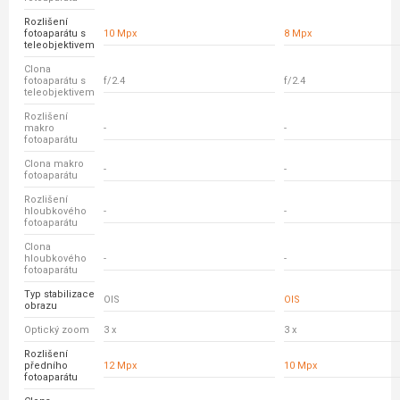
Rozlišení
fotoaparátu s
10 Mpx
8 Mpx
teleobjektivem
Clona
fotoaparátu s
f/2.4
f/2.4
teleobjektivem
Rozlišení
makro
-
-
fotoaparátu
Clona makro
-
-
fotoaparátu
Rozlišení
hloubkového
-
-
fotoaparátu
Clona
hloubkového
-
-
fotoaparátu
Typ stabilizace
OIS
OIS
obrazu
Optický zoom
3 x
3 x
Rozlišení
předního
12 Mpx
10 Mpx
fotoaparátu