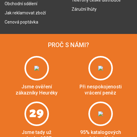
Telefony české distribuce
Obchodní sdělení
Záruční lhůty
Jak reklamovat zboží
Cenová poptávka
PROČ S NÁMI?
Jsme ověření
Při nespokojenosti
zákazníky Heuréky
vrácení peněz
29
Jsme tady už
95% katalogových