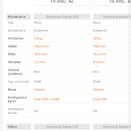
19.490,- Kč
16.990,- K
Konstrukce
Samsung Galaxy S23
Samsung Galaxy S
Stav
Nový
Nový
Konstrukce
Dotyková
Dotyková
Hmotnost
168 g
209 g
Výška
146,3 mm
158 mm
Šířka
70,9 mm
76,5 mm
Hloubka
7,6 mm
8,2 mm
Odolné
Ano
Ano
(outdoor)
Typ odolnosti
IP68
IP68
Barva
Fialová
Zelená
Konfigurace
Dual SIM + eSIM
Dual SIM
karet
Notifikační
Ne
Ne
dioda
Výkon
Samsung Galaxy S23
Samsung Galaxy S