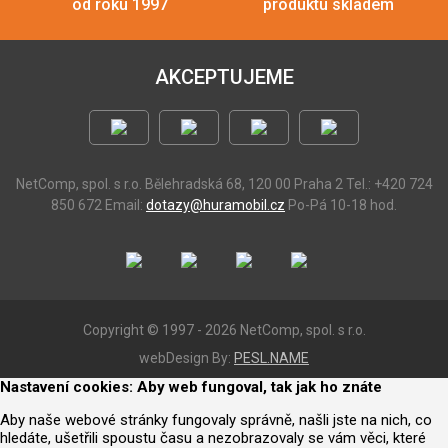
od roku 1997
produktu skladem
AKCEPTUJEME
NetComp, spol. s r.o.
Bělehradská 68, 120 00 Praha 2
Tel.: +420 724
850 672
Email:
dotazy@huramobil.cz
Po-Pá 10-18 hod.
Copyright © 1997 - 2026 NetComp, spol. s r.o.
webDesign By:
PESL.NAME
Nastavení cookies: Aby web fungoval, tak jak ho znáte
Aby naše webové stránky fungovaly správně, našli jste na nich, co
hledáte, ušetřili spoustu času a nezobrazovaly se vám věci, které