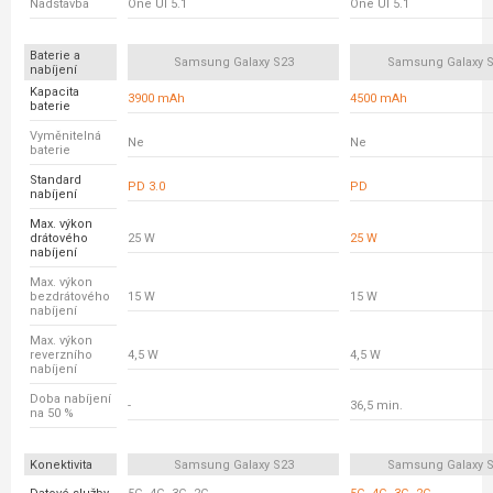
Nadstavba
One UI 5.1
One UI 5.1
Baterie a
Samsung Galaxy S23
Samsung Galaxy S
nabíjení
Kapacita
3900 mAh
4500 mAh
baterie
Vyměnitelná
Ne
Ne
baterie
Standard
PD 3.0
PD
nabíjení
Max. výkon
drátového
25 W
25 W
nabíjení
Max. výkon
bezdrátového
15 W
15 W
nabíjení
Max. výkon
reverzního
4,5 W
4,5 W
nabíjení
Doba nabíjení
-
36,5 min.
na 50 %
Konektivita
Samsung Galaxy S23
Samsung Galaxy S