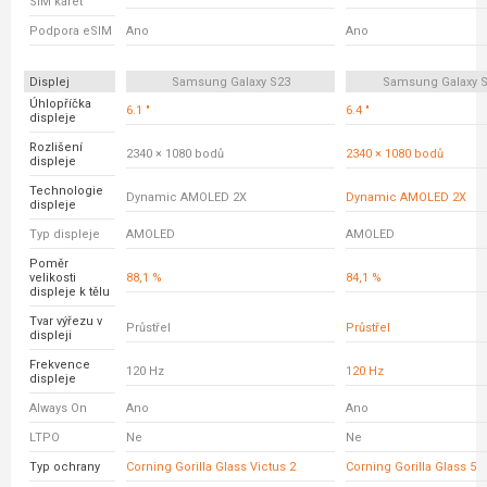
SIM karet
Podpora eSIM
Ano
Ano
Displej
Samsung Galaxy S23
Samsung Galaxy S
Úhlopříčka
6.1 "
6.4 "
displeje
Rozlišení
2340 × 1080 bodů
2340 × 1080 bodů
displeje
Technologie
Dynamic AMOLED 2X
Dynamic AMOLED 2X
displeje
Typ displeje
AMOLED
AMOLED
Poměr
velikosti
88,1 %
84,1 %
displeje k tělu
Tvar výřezu v
Průstřel
Průstřel
displeji
Frekvence
120 Hz
120 Hz
displeje
Always On
Ano
Ano
LTPO
Ne
Ne
Typ ochrany
Corning Gorilla Glass Victus 2
Corning Gorilla Glass 5