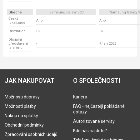
Obecné
Samsung Galaxy S23
Samsung Galaxy S
Česká
Ano
Ano
lokalizace
Distribuce
CZ
CZ
Oficiální
představení
-
Říjen 2023
telefonu
JAK NAKUPOVAT
O SPOLEČNOSTI
Možnosti dopravy
Kariéra
Možnosti platby
FAQ - nejčastěji pokládané
dotazy
Nákup na splátky
Autorizované servisy
Obchodní podmínky
Kde nás najdete?
Zpracování osobních údajů