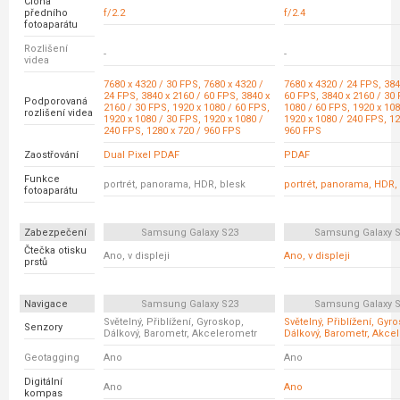
Clona
předního
f/2.2
f/2.4
fotoaparátu
Rozlišení
-
-
videa
7680 x 4320 / 30 FPS, 7680 x 4320 /
7680 x 4320 / 24 FPS, 384
24 FPS, 3840 x 2160 / 60 FPS, 3840 x
60 FPS, 3840 x 2160 / 30 
Podporovaná
2160 / 30 FPS, 1920 x 1080 / 60 FPS,
1080 / 60 FPS, 1920 x 108
rozlišení videa
1920 x 1080 / 30 FPS, 1920 x 1080 /
1920 x 1080 / 240 FPS, 12
240 FPS, 1280 x 720 / 960 FPS
960 FPS
Zaostřování
Dual Pixel PDAF
PDAF
Funkce
portrét, panorama, HDR, blesk
portrét, panorama, HDR,
fotoaparátu
Zabezpečení
Samsung Galaxy S23
Samsung Galaxy S
Čtečka otisku
Ano, v displeji
Ano, v displeji
prstů
Navigace
Samsung Galaxy S23
Samsung Galaxy S
Světelný, Přiblížení, Gyroskop,
Světelný, Přiblížení, Gyr
Senzory
Dálkový, Barometr, Akcelerometr
Dálkový, Barometr, Akce
Geotagging
Ano
Ano
Digitální
Ano
Ano
kompas