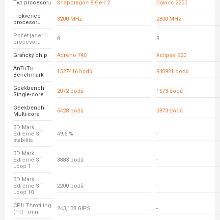
Typ procesoru
Snapdragon 8 Gen 2
Exynos 2200
Frekvence
3200 MHz
2800 MHz
procesoru
Počet jader
8
8
procesoru
Grafický chip
Adreno 740
Xclipse 920
AnTuTu
1527416 bodů
940921 bodů
Benchmark
Geekbench
2072 bodů
1573 bodů
Single-core
Geekbench
5428 bodů
3873 bodů
Multi-core
3D Mark
Extreme ST
49.6 %
-
stabilita
3D Mark
Extreme ST
3883 bodů
-
Loop 1
3D Mark
Extreme ST
2200 bodů
-
Loop 10
CPU Throttling
243,138 GIPS
-
(1h) - min