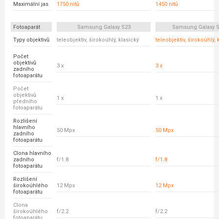
Maximální jas
1750 nitů
1450 nitů
Fotoaparát
Samsung Galaxy S23
Samsung Galaxy S
Typy objektivů
teleobjektiv, širokoúhlý, klasický
teleobjektiv, širokoúhlý, 
Počet
objektivů
3 x
3 x
zadního
fotoaparátu
Počet
objektivů
1 x
1 x
předního
fotoaparátu
Rozlišení
hlavního
50 Mpx
50 Mpx
zadního
fotoaparátu
Clona hlavního
zadního
f/1.8
f/1.8
fotoaparátu
Rozlišení
širokoúhlého
12 Mpx
12 Mpx
fotoaparátu
Clona
širokoúhlého
f/2.2
f/2.2
fotoaparátu