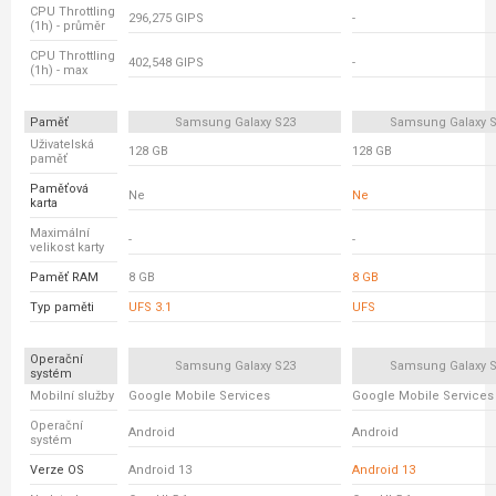
CPU Throttling
296,275 GIPS
-
(1h) - průměr
CPU Throttling
402,548 GIPS
-
(1h) - max
Paměť
Samsung Galaxy S23
Samsung Galaxy S
Uživatelská
128 GB
128 GB
paměť
Paměťová
Ne
Ne
karta
Maximální
-
-
velikost karty
Paměť RAM
8 GB
8 GB
Typ paměti
UFS 3.1
UFS
Operační
Samsung Galaxy S23
Samsung Galaxy S
systém
Mobilní služby
Google Mobile Services
Google Mobile Services
Operační
Android
Android
systém
Verze OS
Android 13
Android 13