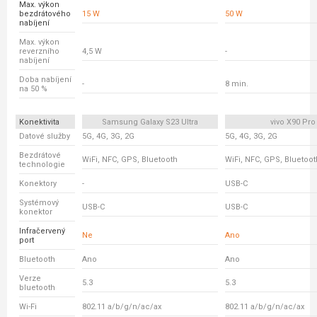
Max. výkon
bezdrátového
15 W
50 W
nabíjení
Max. výkon
reverzního
4,5 W
-
nabíjení
Doba nabíjení
-
8 min.
na 50 %
Konektivita
Samsung Galaxy S23 Ultra
vivo X90 Pro
Datové služby
5G, 4G, 3G, 2G
5G, 4G, 3G, 2G
Bezdrátové
WiFi, NFC, GPS, Bluetooth
WiFi, NFC, GPS, Bluetoot
technologie
Konektory
-
USB-C
Systémový
USB-C
USB-C
konektor
Infračervený
Ne
Ano
port
Bluetooth
Ano
Ano
Verze
5.3
5.3
bluetooth
Wi-Fi
802.11 a/b/g/n/ac/ax
802.11 a/b/g/n/ac/ax