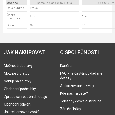
Obecné
Samsung Galaxy S23 Ultra
vivo X90 Pro
Další funkce
Stylus
-
Česká
Ano
Ano
lokalizace
Distribuce
CZ
CZ
JAK NAKUPOVAT
O SPOLEČNOSTI
Možnosti dopravy
Kariéra
Možnosti platby
FAQ - nejčastěji pokládané
dotazy
Nákup na splátky
Autorizované servisy
Obchodní podmínky
Kde nás najdete?
Zpracování osobních údajů
Telefony české distribuce
Obchodní sdělení
Záruční lhůty
Jak reklamovat zboží