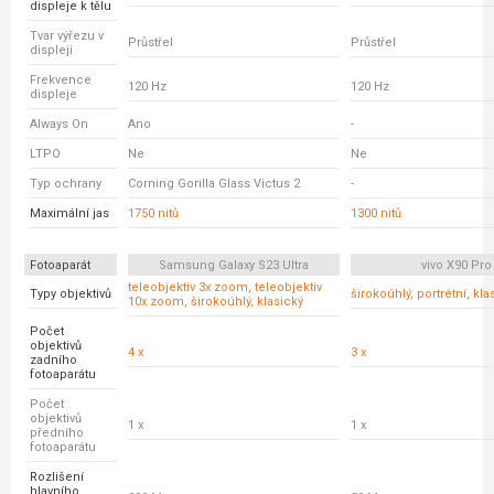
displeje k tělu
Tvar výřezu v
Průstřel
Průstřel
displeji
Frekvence
120 Hz
120 Hz
displeje
Always On
Ano
-
LTPO
Ne
Ne
Typ ochrany
Corning Gorilla Glass Victus 2
-
Maximální jas
1750 nitů
1300 nitů
Fotoaparát
Samsung Galaxy S23 Ultra
vivo X90 Pro
teleobjektiv 3x zoom, teleobjektiv
Typy objektivů
širokoúhlý, portrétní, kla
10x zoom, širokoúhlý, klasický
Počet
objektivů
4 x
3 x
zadního
fotoaparátu
Počet
objektivů
1 x
1 x
předního
fotoaparátu
Rozlišení
hlavního