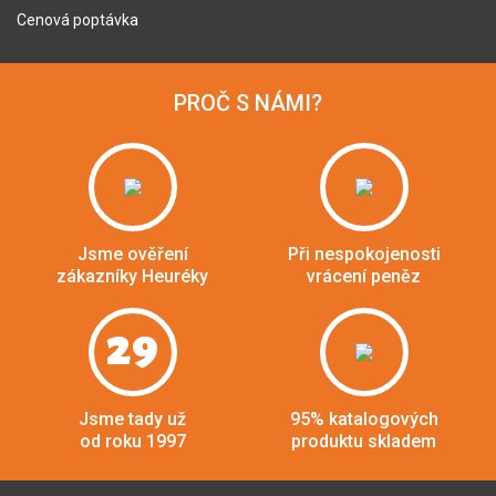
Cenová poptávka
PROČ S NÁMI?
Jsme ověření
Při nespokojenosti
zákazníky Heuréky
vrácení peněz
29
Jsme tady už
95% katalogových
od roku 1997
produktu skladem