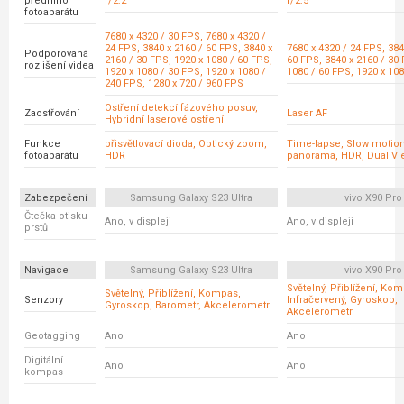
předního
f/2.2
f/2.5
fotoaparátu
7680 x 4320 / 30 FPS, 7680 x 4320 /
24 FPS, 3840 x 2160 / 60 FPS, 3840 x
7680 x 4320 / 24 FPS, 384
Podporovaná
2160 / 30 FPS, 1920 x 1080 / 60 FPS,
60 FPS, 3840 x 2160 / 30 
rozlišení videa
1920 x 1080 / 30 FPS, 1920 x 1080 /
1080 / 60 FPS, 1920 x 10
240 FPS, 1280 x 720 / 960 FPS
Ostření detekcí fázového posuv,
Zaostřování
Laser AF
Hybridní laserové ostření
Funkce
přisvětlovací dioda, Optický zoom,
Time-lapse, Slow motion,
fotoaparátu
HDR
panorama, HDR, Dual Vie
Zabezpečení
Samsung Galaxy S23 Ultra
vivo X90 Pro
Čtečka otisku
Ano, v displeji
Ano, v displeji
prstů
Navigace
Samsung Galaxy S23 Ultra
vivo X90 Pro
Světelný, Přiblížení, Ko
Světelný, Přiblížení, Kompas,
Senzory
Infračervený, Gyroskop,
Gyroskop, Barometr, Akcelerometr
Akcelerometr
Geotagging
Ano
Ano
Digitální
Ano
Ano
kompas