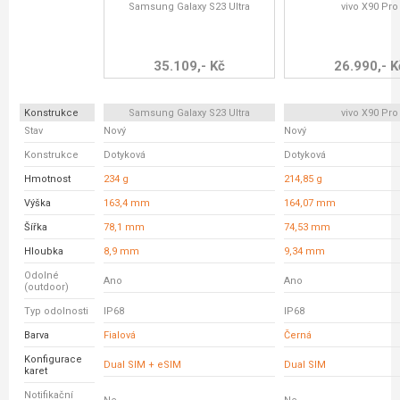
Samsung Galaxy S23 Ultra
vivo X90 Pro
35.109,- Kč
26.990,- K
Konstrukce
Samsung Galaxy S23 Ultra
vivo X90 Pro
Stav
Nový
Nový
Konstrukce
Dotyková
Dotyková
Hmotnost
234 g
214,85 g
Výška
163,4 mm
164,07 mm
Šířka
78,1 mm
74,53 mm
Hloubka
8,9 mm
9,34 mm
Odolné
Ano
Ano
(outdoor)
Typ odolnosti
IP68
IP68
Barva
Fialová
Černá
Konfigurace
Dual SIM + eSIM
Dual SIM
karet
Notifikační