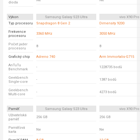
Ne
Ne
dioda
Výkon
Samsung Galaxy S23 Ultra
vivo X90 Pro
Typ procesoru
Snapdragon 8 Gen 2
Dimensity 9200
Frekvence
3360 MHz
3050 MHz
procesoru
Počet jader
8
8
procesoru
Grafický chip
Adreno 740
Arm Immortalis-G715
AnTuTu
-
1228735 bodů
Benchmark
Geekbench
-
1387 bodů
Single-core
Geekbench
-
4273 bodů
Multi-core
Paměť
Samsung Galaxy S23 Ultra
vivo X90 Pro
Uživatelská
256 GB
256 GB
paměť
Paměťová
Ne
Ne
karta