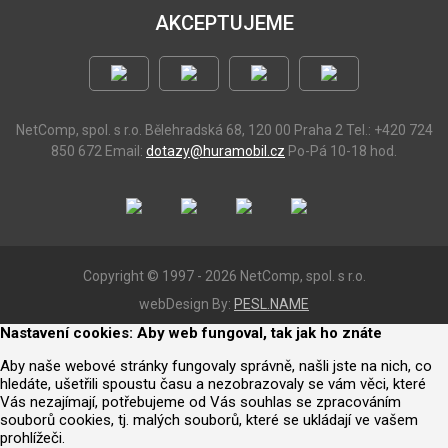
AKCEPTUJEME
NetComp, spol. s r.o.
Bělehradská 68, 120 00 Praha 2
Tel.: +420 724
850 672
Email:
dotazy@huramobil.cz
Po-Pá 10-18 hod.
Copyright © 1997 - 2026 NetComp, spol. s r.o.
webDesign By:
PESL.NAME
Nastavení cookies: Aby web fungoval, tak jak ho znáte
Aby naše webové stránky fungovaly správně, našli jste na nich, co
hledáte, ušetřili spoustu času a nezobrazovaly se vám věci, které
Vás nezajímají, potřebujeme od Vás souhlas se zpracováním
souborů cookies, tj. malých souborů, které se ukládají ve vašem
prohlížeči.