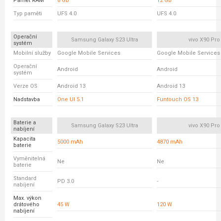
Paměť RAM
8 GB
12 GB
Typ paměti
UFS 4.0
UFS 4.0
Operační
Samsung Galaxy S23 Ultra
vivo X90 Pro
systém
Mobilní služby
Google Mobile Services
Google Mobile Services
Operační
Android
Android
systém
Verze OS
Android 13
Android 13
Nadstavba
One UI 5.1
Funtouch OS 13
Baterie a
Samsung Galaxy S23 Ultra
vivo X90 Pro
nabíjení
Kapacita
5000 mAh
4870 mAh
baterie
Vyměnitelná
Ne
Ne
baterie
Standard
PD 3.0
-
nabíjení
Max. výkon
drátového
45 W
120 W
nabíjení