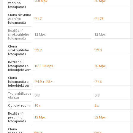
200 Mpx
50 Mpx
zadního
fotoaparátu
Clona hlavního
zadního
f/1.7
f/1.75
fotoaparátu
Rozlišení
širokoúhlého
12 Mpx
12 Mpx
fotoaparátu
Clona
širokoúhlého
f/2.2
f/2.0
fotoaparátu
Rozlišení
fotoaparátu s
10 + 10 Mpx
50 Mpx
teleobjektivem
Clona
fotoaparátu s
f/4.9 + f/2.4
f/1.6
teleobjektivem
Typ stabilizace
OIS
OIS
obrazu
Optický zoom
10 x
2 x
Rozlišení
předního
12 Mpx
32 Mpx
fotoaparátu
Clona