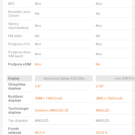
NFC
Ano
Ano
Konektor jack
Ne
Ne
3,5mm
Stereo
Ano
Ano
reproduktory
FM rádio
Ne
Ne
Podpora OTG
Ano
Ano
Podpora dvou
Ano
Ano
SIM karet
Podpora eSIM
Ano
Ne
Displej
Samsung Galaxy S23 Ultra
vivo X90 Pro
Úhlopříčka
6.8 "
6.78 "
displeje
Rozlišení
3088 × 1440 bodů
2800 x 1260 bodů
displeje
Technologie
Dynamic AMOLED 2X
AMOLED
displeje
Typ displeje
AMOLED
AMOLED
Poměr
velikosti
89,5 %
93,53 %