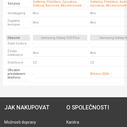
Světelný, Přiblížení, Gyroskop,
Světelný, Přiblížení, Ko
Senzory
Dálkový, Barometr, Akcelerometr
Gyroskop, Akcelerometr
Geotagging
Ano
Ano
Digitální
Ano
Ano
kompas
Obecné
Samsung Galaxy S23 Plus
Samsung Galaxy A
Další funkce
-
-
Česká
Ano
Ano
lokalizace
Distribuce
CZ
CZ
Oficiální
představení
-
Březen 2024
telefonu
JAK NAKUPOVAT
O SPOLEČNOSTI
Možnosti dopravy
Kariéra