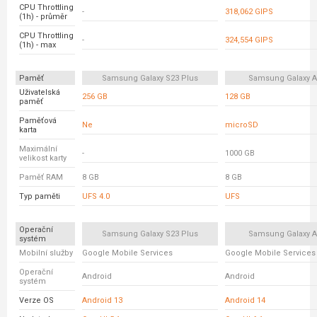
CPU Throttling
-
318,062 GIPS
(1h) - průměr
CPU Throttling
-
324,554 GIPS
(1h) - max
Paměť
Samsung Galaxy S23 Plus
Samsung Galaxy A
Uživatelská
256 GB
128 GB
paměť
Paměťová
Ne
microSD
karta
Maximální
-
1000 GB
velikost karty
Paměť RAM
8 GB
8 GB
Typ paměti
UFS 4.0
UFS
Operační
Samsung Galaxy S23 Plus
Samsung Galaxy A
systém
Mobilní služby
Google Mobile Services
Google Mobile Services
Operační
Android
Android
systém
Verze OS
Android 13
Android 14