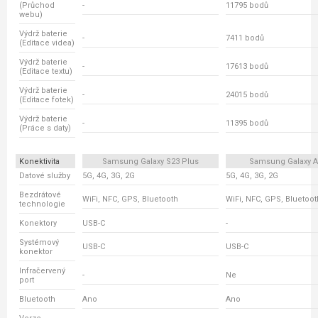
(Průchod
-
11795 bodů
webu)
Výdrž baterie
-
7411 bodů
(Editace videa)
Výdrž baterie
-
17613 bodů
(Editace textu)
Výdrž baterie
-
24015 bodů
(Editace fotek)
Výdrž baterie
-
11395 bodů
(Práce s daty)
Konektivita
Samsung Galaxy S23 Plus
Samsung Galaxy A
Datové služby
5G, 4G, 3G, 2G
5G, 4G, 3G, 2G
Bezdrátové
WiFi, NFC, GPS, Bluetooth
WiFi, NFC, GPS, Bluetoot
technologie
Konektory
USB-C
-
Systémový
USB-C
USB-C
konektor
Infračervený
-
Ne
port
Bluetooth
Ano
Ano