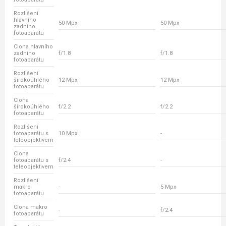
Rozlišení
hlavního
50 Mpx
50 Mpx
zadního
fotoaparátu
Clona hlavního
zadního
f/1.8
f/1.8
fotoaparátu
Rozlišení
širokoúhlého
12 Mpx
12 Mpx
fotoaparátu
Clona
širokoúhlého
f/2.2
f/2.2
fotoaparátu
Rozlišení
fotoaparátu s
10 Mpx
-
teleobjektivem
Clona
fotoaparátu s
f/2.4
-
teleobjektivem
Rozlišení
makro
-
5 Mpx
fotoaparátu
Clona makro
-
f/2.4
fotoaparátu