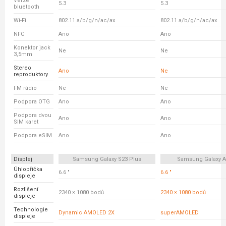
Verze
5.3
5.3
bluetooth
Wi-Fi
802.11 a/b/g/n/ac/ax
802.11 a/b/g/n/ac/ax
NFC
Ano
Ano
Konektor jack
Ne
Ne
3,5mm
Stereo
Ano
Ne
reproduktory
FM rádio
Ne
Ne
Podpora OTG
Ano
Ano
Podpora dvou
Ano
Ano
SIM karet
Podpora eSIM
Ano
Ano
Displej
Samsung Galaxy S23 Plus
Samsung Galaxy A
Úhlopříčka
6.6 "
6.6 "
displeje
Rozlišení
2340 × 1080 bodů
2340 × 1080 bodů
displeje
Technologie
Dynamic AMOLED 2X
superAMOLED
displeje