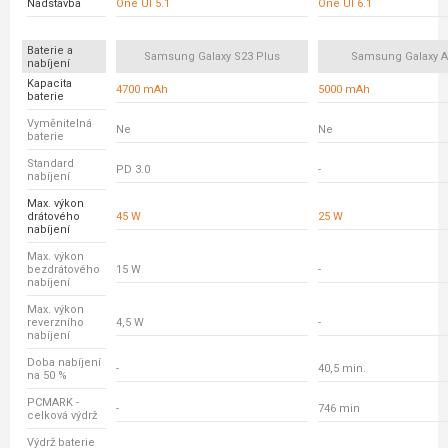
Nadstavba
One UI 5.1
One UI 6.1
Baterie a
Samsung Galaxy S23 Plus
Samsung Galaxy A
nabíjení
Kapacita
4700 mAh
5000 mAh
baterie
Vyměnitelná
Ne
Ne
baterie
Standard
PD 3.0
-
nabíjení
Max. výkon
drátového
45 W
25 W
nabíjení
Max. výkon
bezdrátového
15 W
-
nabíjení
Max. výkon
reverzního
4,5 W
-
nabíjení
Doba nabíjení
-
40,5 min.
na 50 %
PCMARK -
-
746 min
celková výdrž
Výdrž baterie