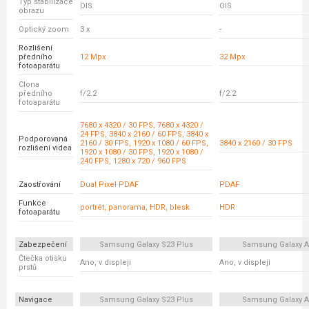
Typ stabilizace
OIS
OIS
obrazu
Optický zoom
3 x
-
Rozlišení
předního
12 Mpx
32 Mpx
fotoaparátu
Clona
předního
f/2.2
f/2.2
fotoaparátu
7680 x 4320 / 30 FPS, 7680 x 4320 /
24 FPS, 3840 x 2160 / 60 FPS, 3840 x
Podporovaná
2160 / 30 FPS, 1920 x 1080 / 60 FPS,
3840 x 2160 / 30 FPS
rozlišení videa
1920 x 1080 / 30 FPS, 1920 x 1080 /
240 FPS, 1280 x 720 / 960 FPS
Zaostřování
Dual Pixel PDAF
PDAF
Funkce
portrét, panorama, HDR, blesk
HDR
fotoaparátu
Zabezpečení
Samsung Galaxy S23 Plus
Samsung Galaxy A
Čtečka otisku
Ano, v displeji
Ano, v displeji
prstů
Navigace
Samsung Galaxy S23 Plus
Samsung Galaxy A