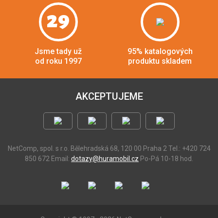
29
Jsme tady už
95% katalogových
od roku 1997
produktu skladem
AKCEPTUJEME
NetComp, spol. s r.o.
Bělehradská 68, 120 00 Praha 2
Tel.: +420 724
850 672
Email:
dotazy@huramobil.cz
Po-Pá 10-18 hod.