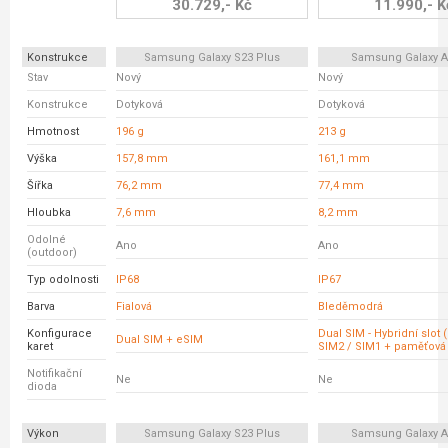
30.729,- Kč
11.990,- K
Konstrukce
Samsung Galaxy S23 Plus
Samsung Galaxy A
Stav
Nový
Nový
Konstrukce
Dotyková
Dotyková
Hmotnost
196 g
213 g
Výška
157,8 mm
161,1 mm
Šířka
76,2 mm
77,4 mm
Hloubka
7,6 mm
8,2 mm
Odolné
Ano
Ano
(outdoor)
Typ odolnosti
IP68
IP67
Barva
Fialová
Bleděmodrá
Konfigurace
Dual SIM - Hybridní slot 
Dual SIM + eSIM
karet
SIM2 / SIM1 + paměťová 
Notifikační
Ne
Ne
dioda
Výkon
Samsung Galaxy S23 Plus
Samsung Galaxy A