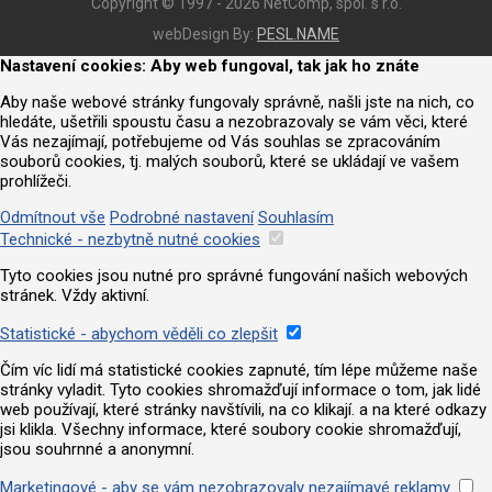
Copyright © 1997 - 2026 NetComp, spol. s r.o.
webDesign By:
PESL.NAME
Nastavení cookies: Aby web fungoval, tak jak ho znáte
Aby naše webové stránky fungovaly správně, našli jste na nich, co
hledáte, ušetřili spoustu času a nezobrazovaly se vám věci, které
Vás nezajímají, potřebujeme od Vás souhlas se zpracováním
souborů cookies, tj. malých souborů, které se ukládají ve vašem
prohlížeči.
Odmítnout vše
Podrobné nastavení
Souhlasím
Technické - nezbytně nutné cookies
Tyto cookies jsou nutné pro správné fungování našich webových
stránek. Vždy aktivní.
Statistické - abychom věděli co zlepšit
Čím víc lidí má statistické cookies zapnuté, tím lépe můžeme naše
stránky vyladit. Tyto cookies shromažďují informace o tom, jak lidé
web používají, které stránky navštívili, na co klikají. a na které odkazy
jsi klikla. Všechny informace, které soubory cookie shromažďují,
jsou souhrnné a anonymní.
Marketingové - aby se vám nezobrazovaly nezajímavé reklamy