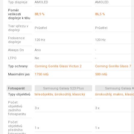
Typ displeje
AMOLED
AMOLED
Poměr
velikosti
88,9 %
86,5 %
displeje k tělu
Tvar výřezu v
Průstřel
Průstřel
displeji
Frekvence
120 Hz
120 Hz
displeje
Always On
Ano
-
LTPO
Ne
-
Typ ochrany
Corning Gorilla Glass Victus 2
Corning Gorilla Glass 7
Maximální jas
1750 nitů
500 nitů
Fotoaparát
Samsung Galaxy S23 Plus
Samsung Galaxy A
Typy objektivů
teleobjektiv, širokoúhlý, klasický
širokoúhlý, makro, klasi
Počet
objektivů
3 x
3 x
zadního
fotoaparátu
Počet
objektivů
1 x
1 x
předního
fotoaparátu