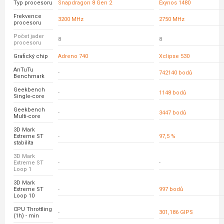
Typ procesoru
Snapdragon 8 Gen 2
Exynos 1480
Frekvence
3200 MHz
2750 MHz
procesoru
Počet jader
8
8
procesoru
Grafický chip
Adreno 740
Xclipse 530
AnTuTu
-
742140 bodů
Benchmark
Geekbench
-
1148 bodů
Single-core
Geekbench
-
3447 bodů
Multi-core
3D Mark
Extreme ST
-
97,5 %
stabilita
3D Mark
Extreme ST
-
-
Loop 1
3D Mark
Extreme ST
-
997 bodů
Loop 10
CPU Throttling
-
301,186 GIPS
(1h) - min