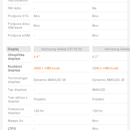
reproduktory
FM rádio
-
Ne
Podpora OTG
Ano
Ano
Podpora dvou
Ano
Ano
SIM karet
Podpora eSIM
-
Ano
Displej
Samsung Galaxy S21 FE 5G
Samsung Galaxy
Úhlopříčka
6.4 "
6.2 "
displeje
Rozlišení
2400 × 1080 bodů
2340 x 1080 bodů
displeje
Technologie
Dynamic AMOLED 2X
Dynamic AMOLED 2X
displeje
Typ displeje
-
AMOLED
Tvar výřezu v
Průstřel
Průstřel
displeji
Frekvence
120 Hz
120 Hz
displeje
Always On
-
Ano
LTPO
-
Ano