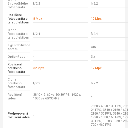
širokoúhlého
f/2.2
f/2.2
fotoaparátu
Rozlišení
fotoaparátu s
8 Mpx
10 Mpx
teleobjektivem
Clona
fotoaparátu s
f/2.4
f/2.4
teleobjektivem
Typ stabilizace
-
OIS
obrazu
Optický zoom
-
3 x
Rozlišení
předního
32 Mpx
12 Mpx
fotoaparátu
Clona
předního
f/2.2
f/2.2
fotoaparátu
Rozlišení
3840 × 2160 ve 60/30FPS; 1920 x
-
videa
1080 ve 60/30FPS
7680 x 4320 / 30 FPS, 768
24 FPS, 3840 x 2160 / 60 
Podporovaná
2160 / 30 FPS, 3840 x 216
-
rozlišení videa
1920 x 1080 / 60 FPS, 192
30 FPS, 1920 x 1080 / 240
720 / 960 FPS