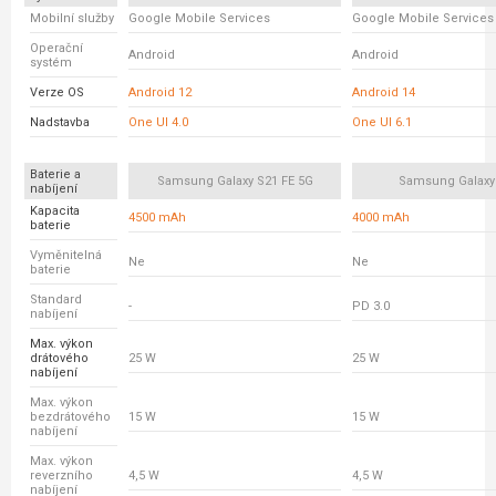
Mobilní služby
Google Mobile Services
Google Mobile Services
Operační
Android
Android
systém
Verze OS
Android 12
Android 14
Nadstavba
One UI 4.0
One UI 6.1
Baterie a
Samsung Galaxy S21 FE 5G
Samsung Galaxy
nabíjení
Kapacita
4500 mAh
4000 mAh
baterie
Vyměnitelná
Ne
Ne
baterie
Standard
-
PD 3.0
nabíjení
Max. výkon
drátového
25 W
25 W
nabíjení
Max. výkon
bezdrátového
15 W
15 W
nabíjení
Max. výkon
reverzního
4,5 W
4,5 W
nabíjení