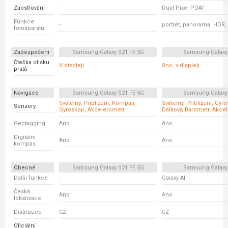
Zaostřování
-
Dual Pixel PDAF
Funkce
-
portrét, panorama, HDR,
fotoaparátu
Zabezpečení
Samsung Galaxy S21 FE 5G
Samsung Galaxy
Čtečka otisku
V displeji
Ano, v displeji
prstů
Navigace
Samsung Galaxy S21 FE 5G
Samsung Galaxy
Světelný, Přiblížení, Kompas,
Světelný, Přiblížení, Gyr
Senzory
Gyroskop, Akcelerometr
Dálkový, Barometr, Akce
Geotagging
Ano
Ano
Digitální
Ano
Ano
kompas
Obecné
Samsung Galaxy S21 FE 5G
Samsung Galaxy
Další funkce
-
Galaxy AI
Česká
Ano
Ano
lokalizace
Distribuce
CZ
CZ
Oficiální