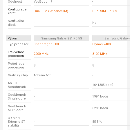
Odolnost
Voděodolný
-
Konfigurace
Dual SIM (2x nanoSIM)
Dual SIM + eSIM
karet
Notifikační
-
Ne
dioda
Výkon
Samsung Galaxy S21 FE 5G
Samsung Galaxy
Typ procesoru
Snapdragon 888
Exynos 2400
Frekvence
2900 MHz
3100 MHz
procesoru
Počet jader
8
8
procesoru
Grafický chip
Adreno 660
-
AnTuTu
-
1641385 bodů
Benchmark
Geekbench
-
1994 bodů
Single-core
Geekbench
-
6288 bodů
Multi-core
3D Mark
Extreme ST
-
55.5 %
stabilita