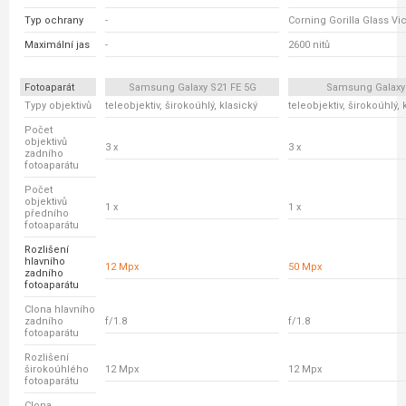
Typ ochrany
-
Corning Gorilla Glass Vic
Maximální jas
-
2600 nitů
Fotoaparát
Samsung Galaxy S21 FE 5G
Samsung Galaxy
Typy objektivů
teleobjektiv, širokoúhlý, klasický
teleobjektiv, širokoúhlý, 
Počet
objektivů
3 x
3 x
zadního
fotoaparátu
Počet
objektivů
1 x
1 x
předního
fotoaparátu
Rozlišení
hlavního
12 Mpx
50 Mpx
zadního
fotoaparátu
Clona hlavního
zadního
f/1.8
f/1.8
fotoaparátu
Rozlišení
širokoúhlého
12 Mpx
12 Mpx
fotoaparátu
Clona