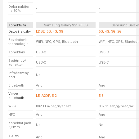
Doba nabíjení
-
-
na 50 %
Konektivita
Samsung Galaxy S21 FE 5G
Samsung Galaxy
Datové služby
EDGE, 5G, 4G, 3G
5G, 4G, 3G, 2G
Bezdrátové
WiFi, NFC, GPS, Bluetooth
WiFi, NFC, GPS, Bluetoot
technologie
Konektory
USB-C
USB-C
Systémový
USB-C
USB-C
konektor
Infračervený
Ne
-
port
Bluetooth
Ano
Ano
Verze
LE, A2DP, 5.2
5.3
bluetooth
Wi-Fi
802.11 a/b/g/n/ac/ax
802.11 a/b/g/n/ac/ax
NFC
Ano
Ano
Konektor jack
Ne
Ne
3,5mm
Stereo
Ano
Ano