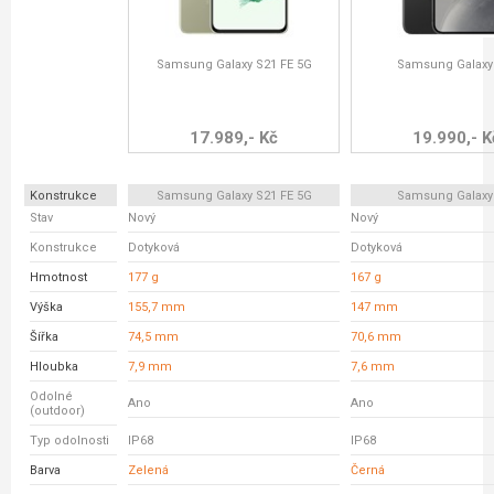
Samsung Galaxy S21 FE 5G
Samsung Galaxy
17.989,- Kč
19.990,- K
Konstrukce
Samsung Galaxy S21 FE 5G
Samsung Galaxy
Stav
Nový
Nový
Konstrukce
Dotyková
Dotyková
Hmotnost
177 g
167 g
Výška
155,7 mm
147 mm
Šířka
74,5 mm
70,6 mm
Hloubka
7,9 mm
7,6 mm
Odolné
Ano
Ano
(outdoor)
Typ odolnosti
IP68
IP68
Barva
Zelená
Černá