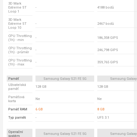
3D Mark
Extreme ST
-
4188 bodů
Loop 1
3D Mark
Extreme ST
-
2467 bodů
Loop 10
CPU Throttling
-
186,358 GIPS
(1h) - min
CPU Throttling
-
246,798 GIPS
(1h) - průměr
CPU Throttling
-
359,765 GIPS
(1h) - max
Paměť
Samsung Galaxy S21 FE 5G
Samsung Galaxy
Uživatelská
128 GB
128 GB
paměť
Paměťová
Ne
Ne
karta
Paměť RAM
6 GB
8 GB
Typ paměti
-
UFS 3.1
Operační
Samsung Galaxy S21 FE 5G
Samsung Galaxy
systém