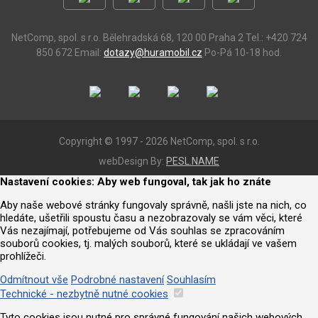
NetComp, spol. s r.o.
Bělehradská 68, 120 00 Praha 2
Tel.: +420 724
850 672
Email:
dotazy@huramobil.cz
Po-Pá 10-18 hod.
Copyright © 1997 - 2026 NetComp, spol. s r.o.
webDesign By:
PESL.NAME
Nastavení cookies: Aby web fungoval, tak jak ho znáte
Aby naše webové stránky fungovaly správně, našli jste na nich, co
hledáte, ušetřili spoustu času a nezobrazovaly se vám věci, které
Vás nezajímají, potřebujeme od Vás souhlas se zpracováním
souborů cookies, tj. malých souborů, které se ukládají ve vašem
prohlížeči.
Odmítnout vše
Podrobné nastavení
Souhlasím
Technické - nezbytně nutné cookies
Tyto cookies jsou nutné pro správné fungování našich webových