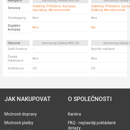
Navigace
Samsung Galaxy M52 5G
Samsung Galaxy 
Světelný, Přiblížení, Kompas,
Světelný, Přiblížení, Gyro
Senzory
Gyroskop, Akcelerometr
Dálkový, Akcelerometr
Geotagging
Ano
Ano
Digitální
Ano
Ne
kompas
Obecné
Samsung Galaxy M52 5G
Samsung Galaxy 
Další funkce
-
Rychlé nabíjení
Česká
Ano
Ano
lokalizace
Distribuce
CZ
CZ
JAK NAKUPOVAT
O SPOLEČNOSTI
Možnosti dopravy
Kariéra
Možnosti platby
FAQ - nejčastěji pokládané
dotazy