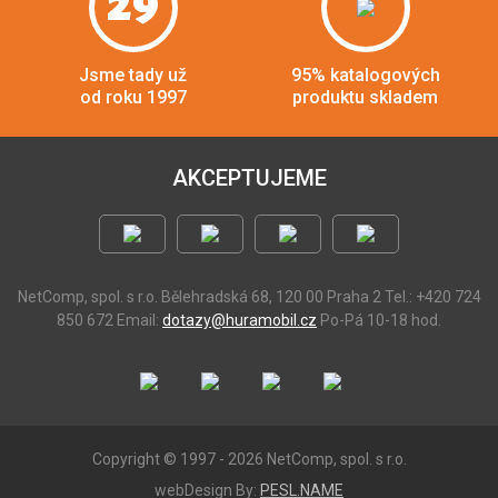
29
Jsme tady už
95% katalogových
od roku 1997
produktu skladem
AKCEPTUJEME
NetComp, spol. s r.o.
Bělehradská 68, 120 00 Praha 2
Tel.: +420 724
850 672
Email:
dotazy@huramobil.cz
Po-Pá 10-18 hod.
Copyright © 1997 - 2026 NetComp, spol. s r.o.
webDesign By:
PESL.NAME