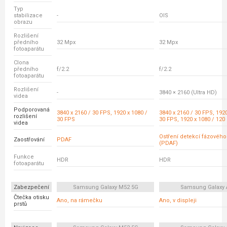
Typ
stabilizace
-
OIS
obrazu
Rozlišení
předního
32 Mpx
32 Mpx
fotoaparátu
Clona
předního
f/2.2
f/2.2
fotoaparátu
Rozlišení
-
3840 × 2160 (Ultra HD)
videa
Podporovaná
3840 x 2160 / 30 FPS, 1920 x 1080 /
3840 x 2160 / 30 FPS, 1920
rozlišení
30 FPS
30 FPS, 1920 x 1080 / 120
videa
Ostření detekcí fázovéh
Zaostřování
PDAF
(PDAF)
Funkce
HDR
HDR
fotoaparátu
Zabezpečení
Samsung Galaxy M52 5G
Samsung Galaxy 
Čtečka otisku
Ano, na rámečku
Ano, v displeji
prstů