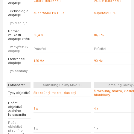
2400 × 1080 bodů
2400 x 1080 bodů
displeje
Technologie
superAMOLED Plus
superAMOLED
displeje
Typ displeje
-
-
Poměr
velikosti
86,4 %
84,9 %
displeje k tělu
Tvar výřezu v
Průstřel
Průstřel
displeji
Frekvence
120 Hz
90 Hz
displeje
Typ ochrany
-
-
Fotoaparát
Samsung Galaxy M52 5G
Samsung Galaxy 
širokoúhlý, makro, klasick
Typy objektivů
širokoúhlý, makro, klasický
hloubkový
Počet
objektivů
3 x
4 x
zadního
fotoaparátu
Počet
objektivů
1 x
1 x
předního