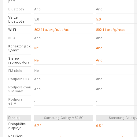
port
Bluetooth
Ano
Ano
Verze
5.0
5.0
bluetooth
Wi-Fi
802.11 a/b/g/n/ac/ax
802.11 a/b/g/n/ac
NFC
Ano
Ano
Konektor jack
Ne
Ano
3,5mm
Stereo
Ne
Ano
reproduktory
FM rádio
Ne
-
Podpora OTG
Ano
Ano
Podpora dvou
Ano
Ano
SIM karet
Podpora
-
-
eSIM
Displej
Samsung Galaxy M52 5G
Samsung Galaxy 
Úhlopříčka
6.7 "
6.5 "
displeje
Rozlišení