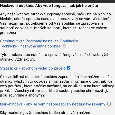
Nastavení cookies: Aby web fungoval, tak jak ho znáte
Aby naše webové stránky fungovaly správně, našli jste na nich, co
hledáte, ušetřili spoustu času a nezobrazovaly se vám věci, které
Vás nezajímají, potřebujeme od Vás souhlas se zpracováním
souborů cookies, tj. malých souborů, které se ukládají ve vašem
prohlížeči.
Odmítnout vše
Podrobné nastavení
Souhlasím
Technické - nezbytně nutné cookies
Tyto cookies jsou nutné pro správné fungování našich webových
stránek. Vždy aktivní.
Statistické - abychom věděli co zlepšit
Čím víc lidí má statistické cookies zapnuté, tím lépe můžeme naše
stránky vyladit. Tyto cookies shromažďují informace o tom, jak lidé
web používají, které stránky navštívili, na co klikají. a na které odkazy
jsi klikla. Všechny informace, které soubory cookie shromažďují,
jsou souhrnné a anonymní.
Marketingové - aby se vám nezobrazovaly nezajímavé reklamy
Díky marketingovým cookies třetích stran vám můžeme