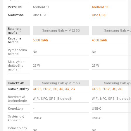
Verze OS
Android 11
Android 11
Nadstavba
One UI 3.1
One UI 3.1
Baterie a
Samsung Galaxy M52 5G
Samsung Galaxy 
nabíjení
Kapacita
5000 mAh
4500 mAh
baterie
Vyměnitelná
Ne
Ne
baterie
Max. výkon
drátového
25 W
25 W
nabíjení
Konektivita
Samsung Galaxy M52 5G
Samsung Galaxy 
Datové služby
GPRS, EDGE, 5G, 4G, 3G, 2G
GPRS, EDGE, 4G, 3G
Bezdrátové
WiFi, NFC, GPS, Bluetooth
WiFi, NFC, GPS, Bluetoot
technologie
Konektory
-
USB-C
Systémový
USB-C
USB-C
konektor
Infračervený
Ne
Ne