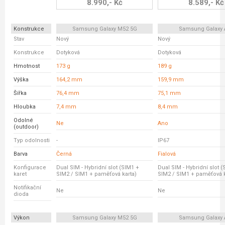
8.990,- Kč
8.589,- Kč
Konstrukce
Samsung Galaxy M52 5G
Samsung Galaxy 
Stav
Nový
Nový
Konstrukce
Dotyková
Dotyková
Hmotnost
173 g
189 g
Výška
164,2 mm
159,9 mm
Šířka
76,4 mm
75,1 mm
Hloubka
7,4 mm
8,4 mm
Odolné
Ne
Ano
(outdoor)
Typ odolnosti
-
IP67
Barva
Černá
Fialová
Konfigurace
Dual SIM - Hybridní slot (SIM1 +
Dual SIM - Hybridní slot 
karet
SIM2 / SIM1 + paměťová karta)
SIM2 / SIM1 + paměťová k
Notifikační
Ne
Ne
dioda
Výkon
Samsung Galaxy M52 5G
Samsung Galaxy 