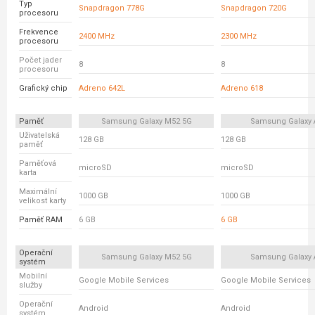
Typ
Snapdragon 778G
Snapdragon 720G
procesoru
Frekvence
2400 MHz
2300 MHz
procesoru
Počet jader
8
8
procesoru
Grafický chip
Adreno 642L
Adreno 618
Paměť
Samsung Galaxy M52 5G
Samsung Galaxy 
Uživatelská
128 GB
128 GB
paměť
Paměťová
microSD
microSD
karta
Maximální
1000 GB
1000 GB
velikost karty
Paměť RAM
6 GB
6 GB
Operační
Samsung Galaxy M52 5G
Samsung Galaxy 
systém
Mobilní
Google Mobile Services
Google Mobile Services
služby
Operační
Android
Android
systém