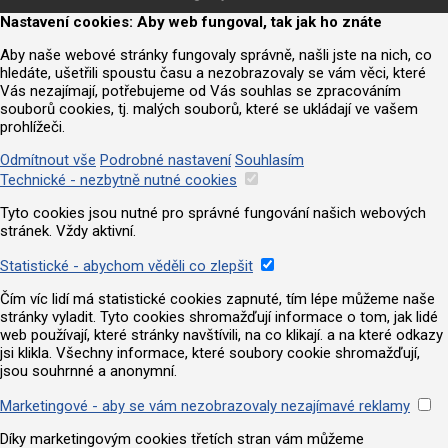
Nastavení cookies: Aby web fungoval, tak jak ho znáte
Aby naše webové stránky fungovaly správně, našli jste na nich, co
hledáte, ušetřili spoustu času a nezobrazovaly se vám věci, které
Vás nezajímají, potřebujeme od Vás souhlas se zpracováním
souborů cookies, tj. malých souborů, které se ukládají ve vašem
prohlížeči.
Odmítnout vše
Podrobné nastavení
Souhlasím
Technické - nezbytně nutné cookies
Tyto cookies jsou nutné pro správné fungování našich webových
stránek. Vždy aktivní.
Statistické - abychom věděli co zlepšit
Čím víc lidí má statistické cookies zapnuté, tím lépe můžeme naše
stránky vyladit. Tyto cookies shromažďují informace o tom, jak lidé
web používají, které stránky navštívili, na co klikají. a na které odkazy
jsi klikla. Všechny informace, které soubory cookie shromažďují,
jsou souhrnné a anonymní.
Marketingové - aby se vám nezobrazovaly nezajímavé reklamy
Díky marketingovým cookies třetích stran vám můžeme