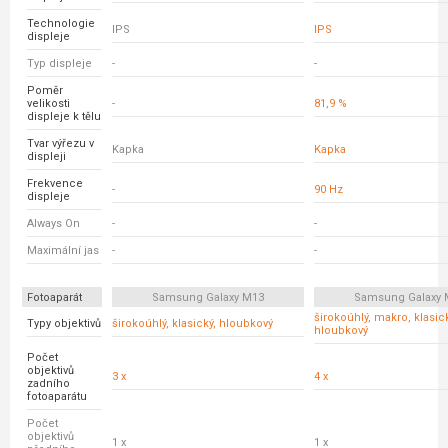
Technologie
IPS
IPS
displeje
Typ displeje
-
-
Poměr
velikosti
-
81,9 %
displeje k tělu
Tvar výřezu v
Kapka
Kapka
displeji
Frekvence
-
90 Hz
displeje
Always On
-
-
Maximální jas
-
-
Fotoaparát
Samsung Galaxy M13
Samsung Galaxy 
širokoúhlý, makro, klasick
Typy objektivů
širokoúhlý, klasický, hloubkový
hloubkový
Počet
objektivů
3 x
4 x
zadního
fotoaparátu
Počet
objektivů
1 x
1 x