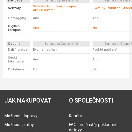
Navigace
Samsung Galaxy M13
Samsung Galaxy 
Světelný, Přiblížení, Kompas,
Senzory
Světelný, Přiblížení, Akc
Akcelerometr
Geotagging
Ano
Ano
Digitální
Ano
Ne
kompas
Obecné
Samsung Galaxy M13
Samsung Galaxy 
Další funkce
Rychlé nabíjení
Rychlé nabíjení
Česká
Ano
Ano
lokalizace
Distribuce
CZ
CZ
JAK NAKUPOVAT
O SPOLEČNOSTI
Možnosti dopravy
Kariéra
Možnosti platby
FAQ - nejčastěji pokládané
dotazy