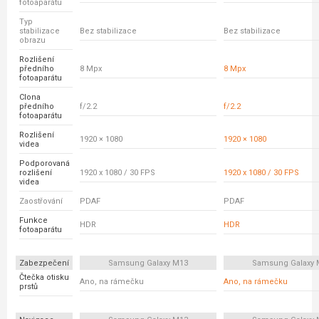
fotoaparátu
Typ
stabilizace
Bez stabilizace
Bez stabilizace
obrazu
Rozlišení
předního
8 Mpx
8 Mpx
fotoaparátu
Clona
předního
f/2.2
f/2.2
fotoaparátu
Rozlišení
1920 × 1080
1920 × 1080
videa
Podporovaná
rozlišení
1920 x 1080 / 30 FPS
1920 x 1080 / 30 FPS
videa
Zaostřování
PDAF
PDAF
Funkce
HDR
HDR
fotoaparátu
Zabezpečení
Samsung Galaxy M13
Samsung Galaxy 
Čtečka otisku
Ano, na rámečku
Ano, na rámečku
prstů