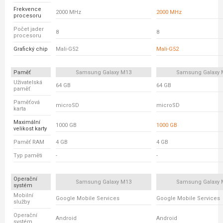
Frekvence
2000 MHz
2000 MHz
procesoru
Počet jader
8
8
procesoru
Grafický chip
Mali-G52
Mali-G52
Paměť
Samsung Galaxy M13
Samsung Galaxy 
Uživatelská
64 GB
64 GB
paměť
Paměťová
microSD
microSD
karta
Maximální
1000 GB
1000 GB
velikost karty
Paměť RAM
4 GB
4 GB
Typ paměti
-
-
Operační
Samsung Galaxy M13
Samsung Galaxy 
systém
Mobilní
Google Mobile Services
Google Mobile Services
služby
Operační
Android
Android
systém