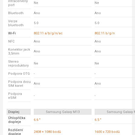
Infračervený
Ne
Ne
port
Bluetooth
Ano
Ano
Verze
5.0
5.0
bluetooth
Wi-Fi
802.11 a/b/g/n/ac
802.11 b/g/n
NFC
Ano
Ano
Konektor jack
Ano
Ano
3,5mm
Stereo
Ne
Ne
reproduktory
Podpora OTG
-
-
Podpora dvou
Ano
Ano
SIM karet
Podpora
-
-
eSIM
Displej
Samsung Galaxy M13
Samsung Galaxy 
Úhlopříčka
6.6 "
6.5 "
displeje
Rozlišení
2408 × 1080 bodů
1600 x 720 bodů
displeje