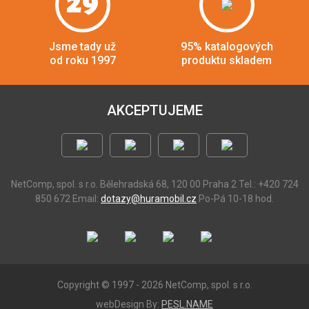
29
Jsme tady už
95% katalogových
od roku 1997
produktu skladem
AKCEPTUJEME
NetComp, spol. s r.o.
Bělehradská 68, 120 00 Praha 2
Tel.: +420 724
850 672
Email:
dotazy@huramobil.cz
Po-Pá 10-18 hod.
Copyright © 1997 - 2026 NetComp, spol. s r.o.
webDesign By:
PESL.NAME