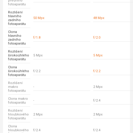
předního
fotoaparátu
Rozlišení
hlavního
50 Mpx
48 Mpx
zadního
fotoaparátu
Clona
hlavního
f/1.8
f/2.0
zadního
fotoaparátu
Rozlišení
širokoúhlého
5 Mpx
5 Mpx
fotoaparátu
Clona
širokoúhlého
f/2.2
f/2.2
fotoaparátu
Rozlišení
makro
-
2 Mpx
fotoaparátu
Clona makro
-
f/2.4
fotoaparátu
Rozlišení
hloubkového
2 Mpx
2 Mpx
fotoaparátu
Clona
hloubkového
f/2.4
f/2.4