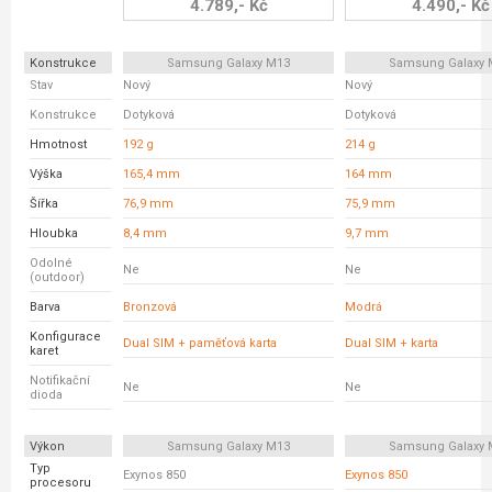
4.789,- Kč
4.490,- Kč
Konstrukce
Samsung Galaxy M13
Samsung Galaxy 
Stav
Nový
Nový
Konstrukce
Dotyková
Dotyková
Hmotnost
192 g
214 g
Výška
165,4 mm
164 mm
Šířka
76,9 mm
75,9 mm
Hloubka
8,4 mm
9,7 mm
Odolné
Ne
Ne
(outdoor)
Barva
Bronzová
Modrá
Konfigurace
Dual SIM + paměťová karta
Dual SIM + karta
karet
Notifikační
Ne
Ne
dioda
Výkon
Samsung Galaxy M13
Samsung Galaxy 
Typ
Exynos 850
Exynos 850
procesoru