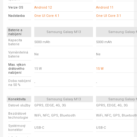
Verze OS
Android 12
Android 11
Nadstavba
One UI Core 4.1
One UI Core 3.1
Baterie a
Samsung Galaxy M13
Samsung Galaxy 
nabíjení
Kapacita
5000 mAh
5000 mAh
baterie
Vyměnitelná
Ne
Ne
baterie
Max. výkon
drátového
15 W
15 W
nabíjení
Doba nabíjení
-
-
na 50 %
Konektivita
Samsung Galaxy M13
Samsung Galaxy 
Datové služby
GPRS, EDGE, 4G, 3G
GPRS, EDGE, 4G, 3G
Bezdrátové
WiFi, NFC, GPS, Bluetooth
WiFi, NFC, GPS, Bluetoot
technologie
Systémový
USB-C
USB-C
konektor