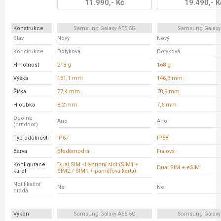
11.990,- Kč
19.490,- K
Konstrukce
Samsung Galaxy A55 5G
Samsung Galaxy
Stav
Nový
Nový
Konstrukce
Dotyková
Dotyková
Hmotnost
213 g
168 g
Výška
161,1 mm
146,3 mm
Šířka
77,4 mm
70,9 mm
Hloubka
8,2 mm
7,6 mm
Odolné
Ano
Ano
(outdoor)
Typ odolnosti
IP67
IP68
Barva
Bleděmodrá
Fialová
Konfigurace
Dual SIM - Hybridní slot (SIM1 +
Dual SIM + eSIM
karet
SIM2 / SIM1 + paměťová karta)
Notifikační
Ne
Ne
dioda
Výkon
Samsung Galaxy A55 5G
Samsung Galaxy