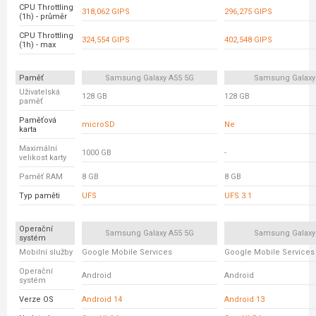
CPU Throttling
318,062 GIPS
296,275 GIPS
(1h) - průměr
CPU Throttling
324,554 GIPS
402,548 GIPS
(1h) - max
Paměť
Samsung Galaxy A55 5G
Samsung Galaxy
Uživatelská
128 GB
128 GB
paměť
Paměťová
microSD
Ne
karta
Maximální
1000 GB
-
velikost karty
Paměť RAM
8 GB
8 GB
Typ paměti
UFS
UFS 3.1
Operační
Samsung Galaxy A55 5G
Samsung Galaxy
systém
Mobilní služby
Google Mobile Services
Google Mobile Services
Operační
Android
Android
systém
Verze OS
Android 14
Android 13