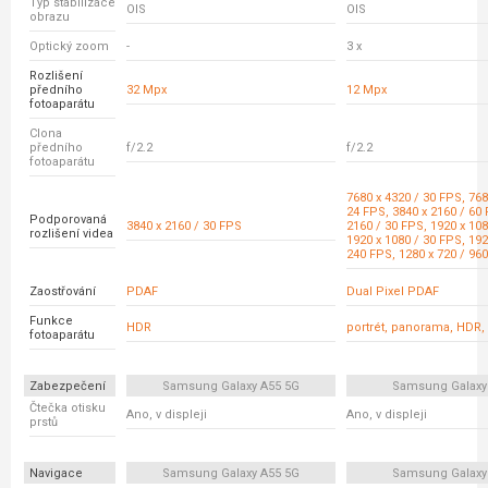
Typ stabilizace
OIS
OIS
obrazu
Optický zoom
-
3 x
Rozlišení
předního
32 Mpx
12 Mpx
fotoaparátu
Clona
předního
f/2.2
f/2.2
fotoaparátu
7680 x 4320 / 30 FPS, 768
24 FPS, 3840 x 2160 / 60 
Podporovaná
3840 x 2160 / 30 FPS
2160 / 30 FPS, 1920 x 108
rozlišení videa
1920 x 1080 / 30 FPS, 192
240 FPS, 1280 x 720 / 96
Zaostřování
PDAF
Dual Pixel PDAF
Funkce
HDR
portrét, panorama, HDR,
fotoaparátu
Zabezpečení
Samsung Galaxy A55 5G
Samsung Galaxy
Čtečka otisku
Ano, v displeji
Ano, v displeji
prstů
Navigace
Samsung Galaxy A55 5G
Samsung Galaxy