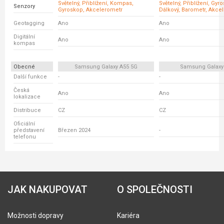
Světelný, Přiblížení, Kompas,
Světelný, Přiblížení, Gyr
Senzory
Gyroskop, Akcelerometr
Dálkový, Barometr, Akce
Geotagging
Ano
Ano
Digitální
Ano
Ano
kompas
Obecné
Samsung Galaxy A55 5G
Samsung Galaxy
Další funkce
-
-
Česká
Ano
Ano
lokalizace
Distribuce
CZ
CZ
Oficiální
představení
Březen 2024
-
telefonu
JAK NAKUPOVAT
O SPOLEČNOSTI
Možnosti dopravy
Kariéra