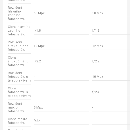
Rozlišení
hlavního
50 Mpx
50 Mpx
zadního
fotoaparátu
Clona hlavního
zadního
f/1.8
f/1.8
fotoaparátu
Rozlišení
širokoúhlého
12 Mpx
12 Mpx
fotoaparátu
Clona
širokoúhlého
f/2.2
f/2.2
fotoaparátu
Rozlišení
fotoaparátu s
-
10 Mpx
teleobjektivem
Clona
fotoaparátu s
-
f/2.4
teleobjektivem
Rozlišení
makro
5 Mpx
-
fotoaparátu
Clona makro
f/2.4
-
fotoaparátu