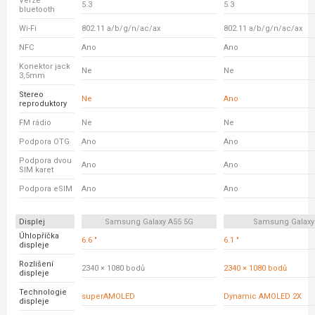
Verze
5.3
5.3
bluetooth
Wi-Fi
802.11 a/b/g/n/ac/ax
802.11 a/b/g/n/ac/ax
NFC
Ano
Ano
Konektor jack
Ne
Ne
3,5mm
Stereo
Ne
Ano
reproduktory
FM rádio
Ne
Ne
Podpora OTG
Ano
Ano
Podpora dvou
Ano
Ano
SIM karet
Podpora eSIM
Ano
Ano
Displej
Samsung Galaxy A55 5G
Samsung Galaxy
Úhlopříčka
6.6 "
6.1 "
displeje
Rozlišení
2340 × 1080 bodů
2340 × 1080 bodů
displeje
Technologie
superAMOLED
Dynamic AMOLED 2X
displeje