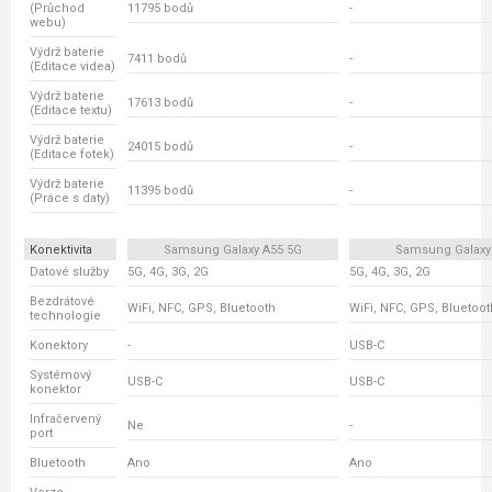
(Průchod
11795 bodů
-
webu)
Výdrž baterie
7411 bodů
-
(Editace videa)
Výdrž baterie
17613 bodů
-
(Editace textu)
Výdrž baterie
24015 bodů
-
(Editace fotek)
Výdrž baterie
11395 bodů
-
(Práce s daty)
Konektivita
Samsung Galaxy A55 5G
Samsung Galaxy
Datové služby
5G, 4G, 3G, 2G
5G, 4G, 3G, 2G
Bezdrátové
WiFi, NFC, GPS, Bluetooth
WiFi, NFC, GPS, Bluetoot
technologie
Konektory
-
USB-C
Systémový
USB-C
USB-C
konektor
Infračervený
Ne
-
port
Bluetooth
Ano
Ano