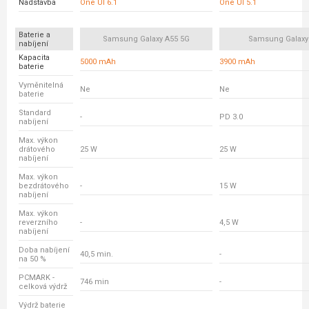
Nadstavba
One UI 6.1
One UI 5.1
Baterie a
Samsung Galaxy A55 5G
Samsung Galaxy
nabíjení
Kapacita
5000 mAh
3900 mAh
baterie
Vyměnitelná
Ne
Ne
baterie
Standard
-
PD 3.0
nabíjení
Max. výkon
drátového
25 W
25 W
nabíjení
Max. výkon
bezdrátového
-
15 W
nabíjení
Max. výkon
reverzního
-
4,5 W
nabíjení
Doba nabíjení
40,5 min.
-
na 50 %
PCMARK -
746 min
-
celková výdrž
Výdrž baterie