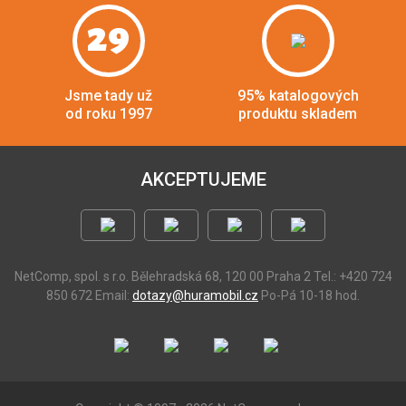
29
Jsme tady už
95% katalogových
od roku 1997
produktu skladem
AKCEPTUJEME
NetComp, spol. s r.o.
Bělehradská 68, 120 00 Praha 2
Tel.: +420 724
850 672
Email:
dotazy@huramobil.cz
Po-Pá 10-18 hod.