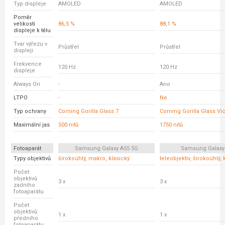
Typ displeje
AMOLED
AMOLED
Poměr
velikosti
86,5 %
88,1 %
displeje k tělu
Tvar výřezu v
Průstřel
Průstřel
displeji
Frekvence
120 Hz
120 Hz
displeje
Always On
-
Ano
LTPO
-
Ne
Typ ochrany
Corning Gorilla Glass 7
Corning Gorilla Glass Vic
Maximální jas
500 nitů
1750 nitů
Fotoaparát
Samsung Galaxy A55 5G
Samsung Galaxy
Typy objektivů
širokoúhlý, makro, klasický
teleobjektiv, širokoúhlý, 
Počet
objektivů
3 x
3 x
zadního
fotoaparátu
Počet
objektivů
1 x
1 x
předního
fotoaparátu