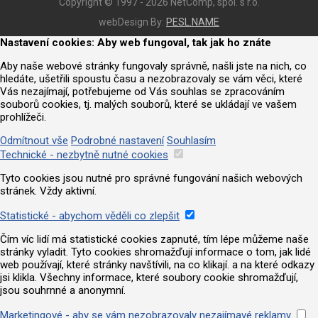
Copyright © 1997 - 2026 NetComp, spol. s r.o.
webDesign By:
PESL.NAME
Nastavení cookies: Aby web fungoval, tak jak ho znáte
Aby naše webové stránky fungovaly správně, našli jste na nich, co
hledáte, ušetřili spoustu času a nezobrazovaly se vám věci, které
Vás nezajímají, potřebujeme od Vás souhlas se zpracováním
souborů cookies, tj. malých souborů, které se ukládají ve vašem
prohlížeči.
Odmítnout vše
Podrobné nastavení
Souhlasím
Technické - nezbytně nutné cookies
Tyto cookies jsou nutné pro správné fungování našich webových
stránek. Vždy aktivní.
Statistické - abychom věděli co zlepšit
Čím víc lidí má statistické cookies zapnuté, tím lépe můžeme naše
stránky vyladit. Tyto cookies shromažďují informace o tom, jak lidé
web používají, které stránky navštívili, na co klikají. a na které odkazy
jsi klikla. Všechny informace, které soubory cookie shromažďují,
jsou souhrnné a anonymní.
Marketingové - aby se vám nezobrazovaly nezajímavé reklamy