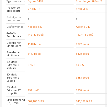
Typ procesoru
Exynos 1480
Snapdragon 8 Gen 2
Frekvence
2750 MHz
3200 MHz
procesoru
Počet jader
8
8
procesoru
Grafický chip
Xclipse 530
Adreno 740
AnTuTu
742140 bodů
1527416 bodů
Benchmark
Geekbench
1148 bodů
2072 bodů
Single-core
Geekbench
3447 bodů
5428 bodů
Multi-core
3D Mark
Extreme ST
97,5 %
49.6 %
stabilita
3D Mark
Extreme ST
-
3883 bodů
Loop 1
3D Mark
Extreme ST
997 bodů
2200 bodů
Loop 10
CPU Throttling
301,186 GIPS
243,138 GIPS
(1h) - min