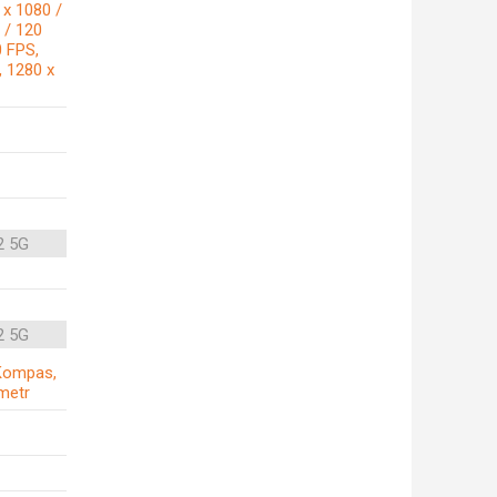
 x 1080 /
 / 120
0 FPS,
, 1280 x
2 5G
2 5G
, Kompas,
metr