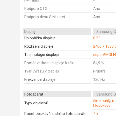
FM rádio
-
Podpora OTG
Ano
Podpora dvou SIM karet
Ano
Displej
Samsung G
Úhlopříčka displeje
6.5 "
Rozlišení displeje
2400 x 1080 
Technologie displeje
superAMOLE
Poměr velikosti displeje k tělu
84,9 %
Tvar výřezu v displeji
Průstřel
Frekvence displeje
120 Hz
Fotoaparát
Samsung G
širokoúhlý, ma
Typy objektivů
hloubkový
Počet objektivů zadního fotoaparátu
4 x