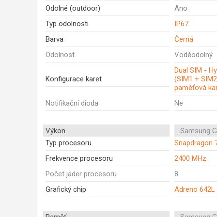
Odolné (outdoor)
Ano
Typ odolnosti
IP67
Barva
Černá
Odolnost
Voděodolný
Dual SIM - Hy
Konfigurace karet
(SIM1 + SIM2
paměťová kar
Notifikační dioda
Ne
Výkon
Samsung G
Typ procesoru
Snapdragon 
Frekvence procesoru
2400 MHz
Počet jader procesoru
8
Grafický chip
Adreno 642L