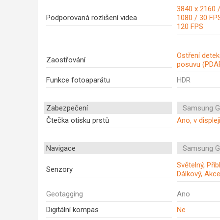
3840 x 2160 /
Podporovaná rozlišení videa
1080 / 30 FPS
120 FPS
Ostření dete
Zaostřování
posuvu (PDA
Funkce fotoaparátu
HDR
Zabezpečení
Samsung G
Čtečka otisku prstů
Ano, v displej
Navigace
Samsung G
Světelný, Přib
Senzory
Dálkový, Akc
Geotagging
Ano
Digitální kompas
Ne