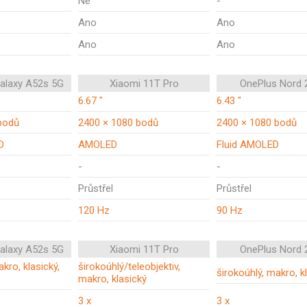
Ne
-
Ano
Ano
Ano
Ano
alaxy A52s 5G
Xiaomi 11T Pro
OnePlus Nord 
6.67 "
6.43 "
bodů
2400 × 1080 bodů
2400 × 1080 bodů
D
AMOLED
Fluid AMOLED
-
-
Průstřel
Průstřel
120 Hz
90 Hz
alaxy A52s 5G
Xiaomi 11T Pro
OnePlus Nord 
kro, klasický,
širokoúhlý/teleobjektiv,
širokoúhlý, makro, k
makro, klasický
3 x
3 x