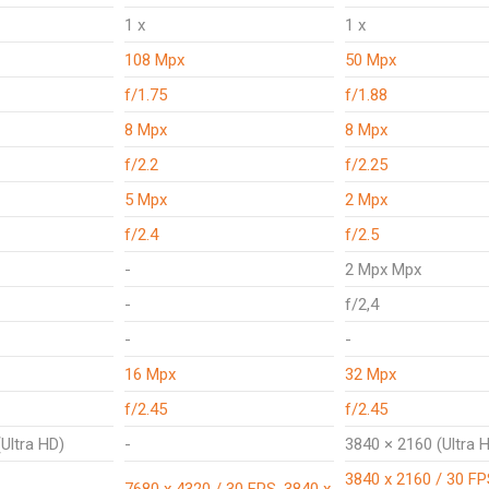
1 x
1 x
108 Mpx
50 Mpx
f/1.75
f/1.88
8 Mpx
8 Mpx
f/2.2
f/2.25
5 Mpx
2 Mpx
f/2.4
f/2.5
-
2 Mpx Mpx
-
f/2,4
-
-
16 Mpx
32 Mpx
f/2.45
f/2.45
Ultra HD)
-
3840 × 2160 (Ultra 
3840 x 2160 / 30 FP