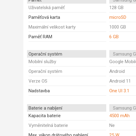
Paměť
Samsung G
Uživatelská paměť
128 GB
Paměťová karta
microSD
Maximální velikost karty
1000 GB
Paměť RAM
6 GB
Operační systém
Samsung G
Mobilní služby
Google Mobil
Operační systém
Android
Verze OS
Android 11
Nadstavba
One UI 3.1
Baterie a nabíjení
Samsung G
Kapacita baterie
4500 mAh
Vyměnitelná baterie
Ne
Max. výkon drátového nabíjení
25 W