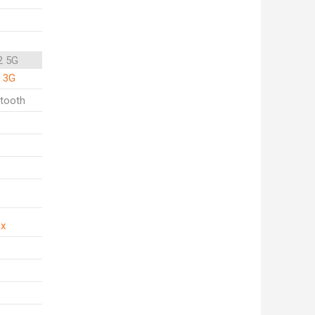
2 5G
, 3G
etooth
ax