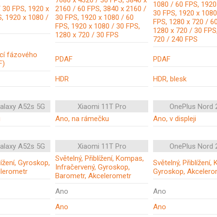
7680 x 4320 / 30 FPS, 3840 x
1080 / 60 FPS, 1920
 30 FPS, 1920 x
2160 / 60 FPS, 3840 x 2160 /
30 FPS, 1920 x 1080
, 1920 x 1080 /
30 FPS, 1920 x 1080 / 60
FPS, 1280 x 720 / 6
FPS, 1920 x 1080 / 30 FPS,
1280 x 720 / 30 FPS
1280 x 720 / 30 FPS
720 / 240 FPS
kcí fázového
PDAF
PDAF
F)
HDR
HDR, blesk
alaxy A52s 5G
Xiaomi 11T Pro
OnePlus Nord 
i
Ano, na rámečku
Ano, v displeji
alaxy A52s 5G
Xiaomi 11T Pro
OnePlus Nord 
Světelný, Přiblížení, Kompas,
lížení, Gyroskop,
Světelný, Přiblížení
Infračervený, Gyroskop,
elerometr
Gyroskop, Akcelero
Barometr, Akcelerometr
Ano
Ano
Ano
Ano