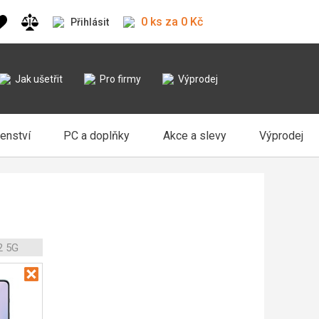
0 ks za 0 Kč
Přihlásit
Jak ušetřit
Pro firmy
Výprodej
šenství
PC a doplňky
Akce a slevy
Výprodej
2 5G