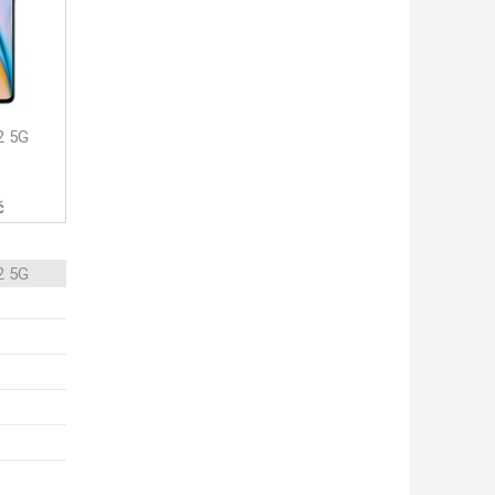
2 5G
č
2 5G