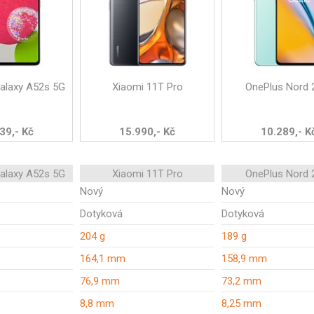
alaxy A52s 5G
Xiaomi 11T Pro
OnePlus Nord 
39,- Kč
15.990,- Kč
10.289,- K
alaxy A52s 5G
Xiaomi 11T Pro
OnePlus Nord 
Nový
Nový
Dotyková
Dotyková
204 g
189 g
164,1 mm
158,9 mm
76,9 mm
73,2 mm
8,8 mm
8,25 mm