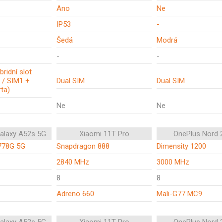
Ano
Ne
IP53
-
Šedá
Modrá
-
-
bridní slot
 / SIM1 +
Dual SIM
Dual SIM
ta)
Ne
Ne
alaxy A52s 5G
Xiaomi 11T Pro
OnePlus Nord 
778G 5G
Snapdragon 888
Dimensity 1200
2840 MHz
3000 MHz
8
8
Adreno 660
Mali-G77 MC9