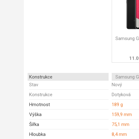
Samsung G
11.0
Konstrukce
Samsung G
Stav
Nový
Konstrukce
Dotyková
Hmotnost
189 g
Výška
159,9 mm
Šířka
75,1 mm
Hloubka
8,4 mm