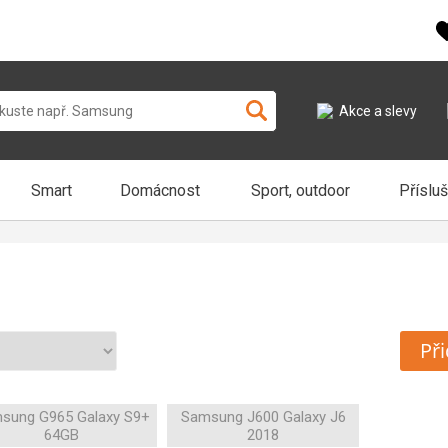
Akce a slevy
Smart
Domácnost
Sport, outdoor
Příslu
Při
sung G965 Galaxy S9+
Samsung J600 Galaxy J6
64GB
2018