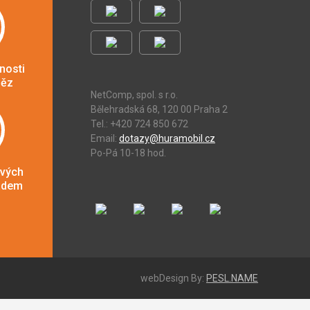
nosti
něz
NetComp, spol. s r.o.
Bělehradská 68, 120 00 Praha 2
Tel.: +420 724 850 672
Email:
dotazy@huramobil.cz
Po-Pá 10-18 hod.
ových
adem
webDesign By:
PESL.NAME