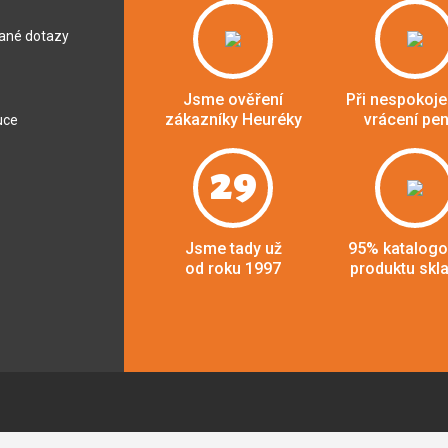
dané dotazy
Jsme ověření
Při nespokoje
zákazníky Heuréky
vrácení pe
uce
29
Jsme tady už
95% katalog
od roku 1997
produktu skl