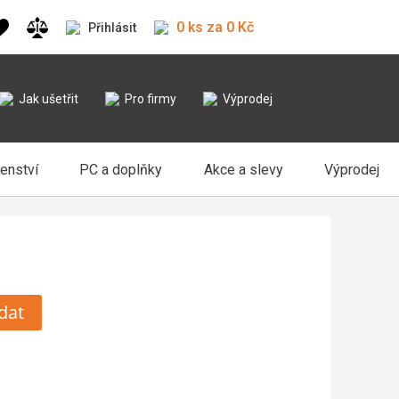
0 ks za 0 Kč
Přihlásit
Jak ušetřit
Pro firmy
Výprodej
šenství
PC a doplňky
Akce a slevy
Výprodej
dat