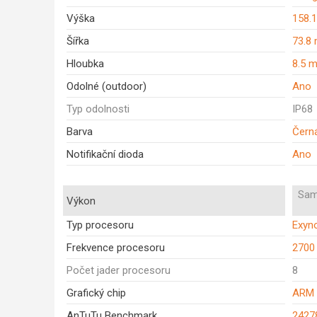
Výška
158.
Šířka
73.8
Hloubka
8.5 
Odolné (outdoor)
Ano
Typ odolnosti
IP68
Barva
Čern
Notifikační dioda
Ano
Sam
Výkon
Typ procesoru
Exyno
Frekvence procesoru
2700
Počet jader procesoru
8
Grafický chip
ARM 
AnTuTu Benchmark
2427