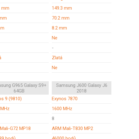
1 mm
149.3 mm
 mm
70.2 mm
mm
8.2 mm
Ne
-
á
Zlatá
Ne
sung G965 Galaxy S9+
Samsung J600 Galaxy J6
64GB
2018
s 9 (9810)
Exynos 7870
 MHz
1600 MHz
8
Mali-G72 MP18
ARM Mali-T830 MP2
89 bodů
46000 bodů