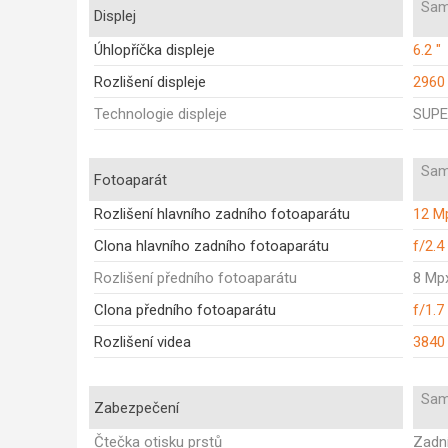
Sam
Displej
Úhlopříčka displeje
6.2 "
Rozlišení displeje
2960
Technologie displeje
SUPE
Sam
Fotoaparát
Rozlišení hlavního zadního fotoaparátu
12 M
Clona hlavního zadního fotoaparátu
f/2.4
Rozlišení předního fotoaparátu
8 Mp
Clona předního fotoaparátu
f/1.7
Rozlišení videa
3840
Sam
Zabezpečení
Čtečka otisku prstů
Zadní