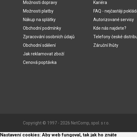
Možnosti dopravy
Kariéra
Možnosti platby
FAQ - nejčastěji poklá
Nákup na splátky
Autorizované servisy
Obchodní podmínky
Kde nás najdete?
Zpracování osobních údajů
Telefony české distrib
Obchodní sdělení
Záruční lhůty
Jak reklamovat zboží
Cenová poptávka
Copyright © 1997 - 2026 NetComp, spol. s r.o.
Nastavení cookies: Aby web fungoval, tak jak ho znáte