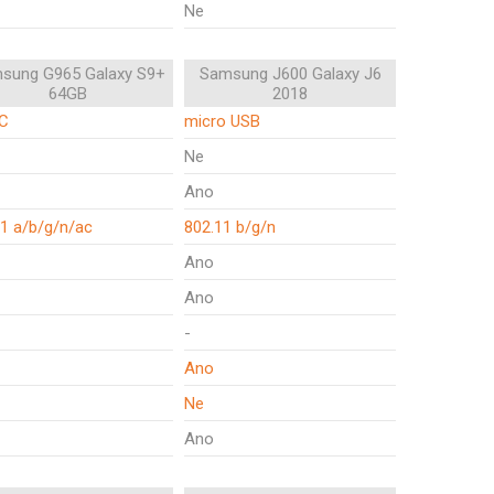
Ne
sung G965 Galaxy S9+
Samsung J600 Galaxy J6
64GB
2018
C
micro USB
Ne
Ano
1 a/b/g/n/ac
802.11 b/g/n
Ano
Ano
-
Ano
Ne
Ano