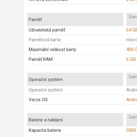
Sam
Paměť
Uživatelská paměť
64 G
Paměťová karta
micr
Maximální velikost karty
400 
Paměť RAM
6 GB
Sam
Operační systém
Operační systém
Andr
Verze OS
Andro
Sam
Baterie a nabíjení
Kapacita baterie
3500