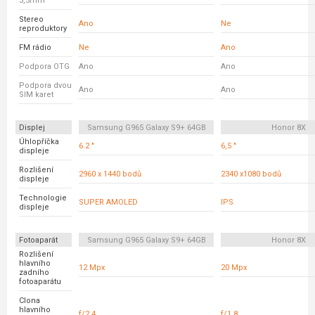
3,5mm
Stereo
Ano
Ne
reproduktory
FM rádio
Ne
Ano
Podpora OTG
Ano
Ano
Podpora dvou
Ano
Ano
SIM karet
Displej
Samsung G965 Galaxy S9+ 64GB
Honor 8X
Úhlopříčka
6.2 "
6,5 "
displeje
Rozlišení
2960 x 1440 bodů
2340 x1080 bodů
displeje
Technologie
SUPER AMOLED
IPS
displeje
Fotoaparát
Samsung G965 Galaxy S9+ 64GB
Honor 8X
Rozlišení
hlavního
12 Mpx
20 Mpx
zadního
fotoaparátu
Clona
hlavního
f/2.4
f/1.8