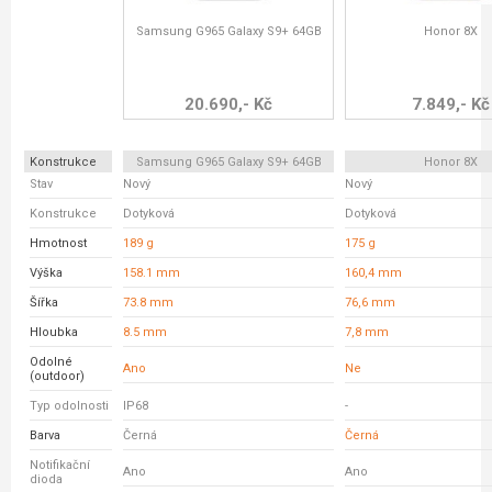
Samsung G965 Galaxy S9+ 64GB
Honor 8X
20.690,- Kč
7.849,- Kč
Konstrukce
Samsung G965 Galaxy S9+ 64GB
Honor 8X
Stav
Nový
Nový
Konstrukce
Dotyková
Dotyková
Hmotnost
189 g
175 g
Výška
158.1 mm
160,4 mm
Šířka
73.8 mm
76,6 mm
Hloubka
8.5 mm
7,8 mm
Odolné
Ano
Ne
(outdoor)
Typ odolnosti
IP68
-
Barva
Černá
Černá
Notifikační
Ano
Ano
dioda