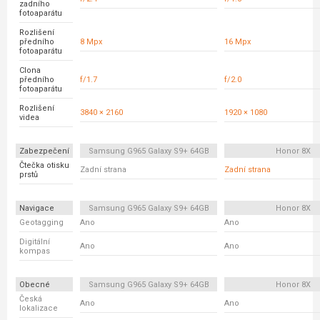
zadního
fotoaparátu
Rozlišení
předního
8 Mpx
16 Mpx
fotoaparátu
Clona
předního
f/1.7
f/2.0
fotoaparátu
Rozlišení
3840 × 2160
1920 × 1080
videa
Zabezpečení
Samsung G965 Galaxy S9+ 64GB
Honor 8X
Čtečka otisku
Zadní strana
Zadní strana
prstů
Navigace
Samsung G965 Galaxy S9+ 64GB
Honor 8X
Geotagging
Ano
Ano
Digitální
Ano
Ano
kompas
Obecné
Samsung G965 Galaxy S9+ 64GB
Honor 8X
Česká
Ano
Ano
lokalizace