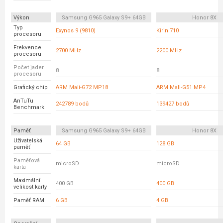
Výkon
Samsung G965 Galaxy S9+ 64GB
Honor 8X
Typ
Exynos 9 (9810)
Kirin 710
procesoru
Frekvence
2700 MHz
2200 MHz
procesoru
Počet jader
8
8
procesoru
Grafický chip
ARM Mali-G72 MP18
ARM Mali-G51 MP4
AnTuTu
242789 bodů
139427 bodů
Benchmark
Paměť
Samsung G965 Galaxy S9+ 64GB
Honor 8X
Uživatelská
64 GB
128 GB
paměť
Paměťová
microSD
microSD
karta
Maximální
400 GB
400 GB
velikost karty
Paměť RAM
6 GB
4 GB