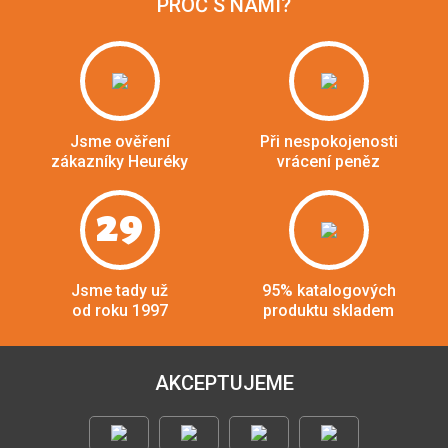
PROČ S NÁMI?
Jsme ověření
Při nespokojenosti
zákazníky Heuréky
vrácení peněz
29
Jsme tady už
95% katalogových
od roku 1997
produktu skladem
AKCEPTUJEME