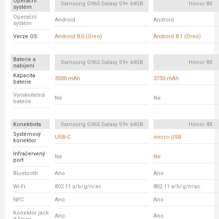
Operační
Samsung G965 Galaxy S9+ 64GB
Honor 8X
systém
Operační
Android
Android
systém
Verze OS
Android 8.0 (Oreo)
Android 8.1 (Oreo)
Baterie a
Samsung G965 Galaxy S9+ 64GB
Honor 8X
nabíjení
Kapacita
3500 mAh
3750 mAh
baterie
Vyměnitelná
Ne
Ne
baterie
Konektivita
Samsung G965 Galaxy S9+ 64GB
Honor 8X
Systémový
USB-C
micro USB
konektor
Infračervený
Ne
Ne
port
Bluetooth
Ano
Ano
Wi-Fi
802.11 a/b/g/n/ac
802.11 a/b/g/n/ac
NFC
Ano
Ano
Konektor jack
Ano
Ano