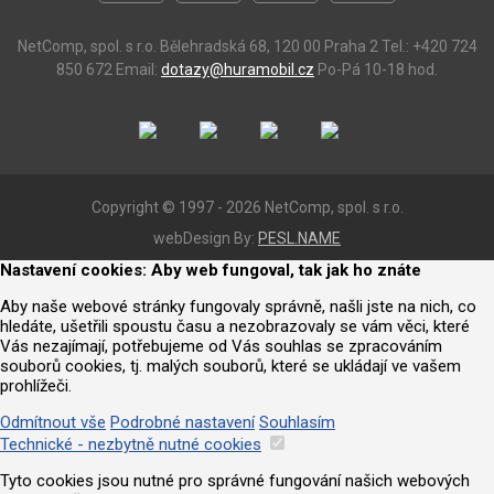
NetComp, spol. s r.o.
Bělehradská 68, 120 00 Praha 2
Tel.: +420 724
850 672
Email:
dotazy@huramobil.cz
Po-Pá 10-18 hod.
Copyright © 1997 - 2026 NetComp, spol. s r.o.
webDesign By:
PESL.NAME
Nastavení cookies: Aby web fungoval, tak jak ho znáte
Aby naše webové stránky fungovaly správně, našli jste na nich, co
hledáte, ušetřili spoustu času a nezobrazovaly se vám věci, které
Vás nezajímají, potřebujeme od Vás souhlas se zpracováním
souborů cookies, tj. malých souborů, které se ukládají ve vašem
prohlížeči.
Odmítnout vše
Podrobné nastavení
Souhlasím
Technické - nezbytně nutné cookies
Tyto cookies jsou nutné pro správné fungování našich webových