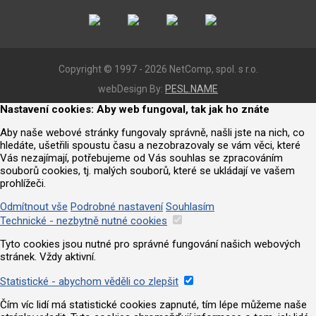
Copyright © 1997 - 2026 NetComp, spol. s r.o.
webDesign By:
PESL.NAME
Nastavení cookies: Aby web fungoval, tak jak ho znáte
Aby naše webové stránky fungovaly správně, našli jste na nich, co
hledáte, ušetřili spoustu času a nezobrazovaly se vám věci, které
Vás nezajímají, potřebujeme od Vás souhlas se zpracováním
souborů cookies, tj. malých souborů, které se ukládají ve vašem
prohlížeči.
Odmítnout vše
Podrobné nastavení
Souhlasím
Technické - nezbytně nutné cookies
Tyto cookies jsou nutné pro správné fungování našich webových
stránek. Vždy aktivní.
Statistické - abychom věděli co zlepšit
Čím víc lidí má statistické cookies zapnuté, tím lépe můžeme naše