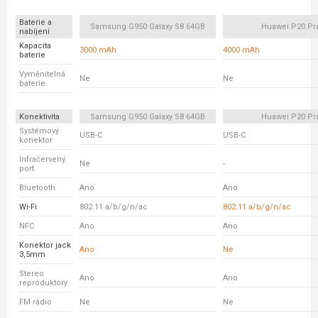
Baterie a
Samsung G950 Galaxy S8 64GB
Huawei P20 Pr
nabíjení
Kapacita
3000 mAh
4000 mAh
baterie
Vyměnitelná
Ne
Ne
baterie
Konektivita
Samsung G950 Galaxy S8 64GB
Huawei P20 Pr
Systémový
USB-C
USB-C
konektor
Infračervený
Ne
-
port
Bluetooth
Ano
Ano
Wi-Fi
802.11 a/b/g/n/ac
802.11 a/b/g/n/ac
NFC
Ano
Ano
Konektor jack
Ano
Ne
3,5mm
Stereo
Ano
Ano
reproduktory
FM rádio
Ne
Ne