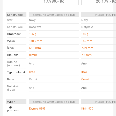
17.989,- Kč
20.179,- K
Konstrukce
Samsung G950 Galaxy S8 64GB
Huawei P20 Pr
Stav
Nový
Nový
Konstrukce
Dotyková
Dotyková
Hmotnost
155 g
180 g
Výška
148.9 mm
155 mm
Šířka
68.1 mm
73.9 mm
Hloubka
8 mm
7.8 mm
Odolné
Ano
Ano
(outdoor)
Typ odolnosti
IP68
IP67
Barva
Černá
Černá
Notifikační
Ano
Ano
dioda
Výkon
Samsung G950 Galaxy S8 64GB
Huawei P20 Pr
Typ
Exynos 8895
Kirin 970
procesoru