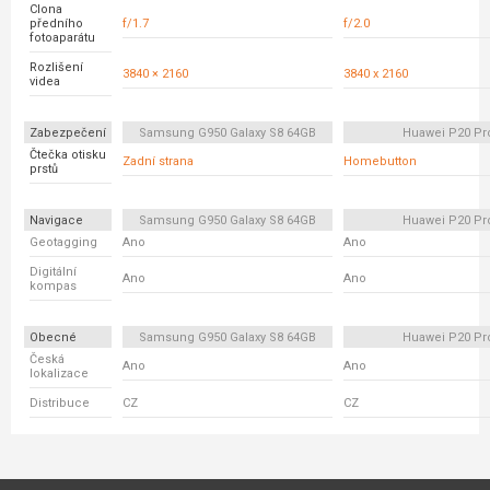
Clona
předního
f/1.7
f/2.0
fotoaparátu
Rozlišení
3840 × 2160
3840 x 2160
videa
Zabezpečení
Samsung G950 Galaxy S8 64GB
Huawei P20 Pr
Čtečka otisku
Zadní strana
Homebutton
prstů
Navigace
Samsung G950 Galaxy S8 64GB
Huawei P20 Pr
Geotagging
Ano
Ano
Digitální
Ano
Ano
kompas
Obecné
Samsung G950 Galaxy S8 64GB
Huawei P20 Pr
Česká
Ano
Ano
lokalizace
Distribuce
CZ
CZ