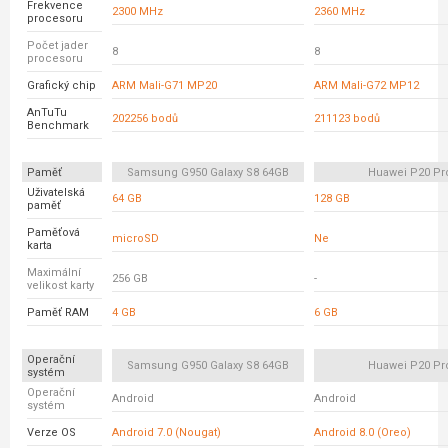
Frekvence
2300 MHz
2360 MHz
procesoru
Počet jader
8
8
procesoru
Grafický chip
ARM Mali-G71 MP20
ARM Mali-G72 MP12
AnTuTu
202256 bodů
211123 bodů
Benchmark
Paměť
Samsung G950 Galaxy S8 64GB
Huawei P20 Pr
Uživatelská
64 GB
128 GB
paměť
Paměťová
microSD
Ne
karta
Maximální
256 GB
-
velikost karty
Paměť RAM
4 GB
6 GB
Operační
Samsung G950 Galaxy S8 64GB
Huawei P20 Pr
systém
Operační
Android
Android
systém
Verze OS
Android 7.0 (Nougat)
Android 8.0 (Oreo)