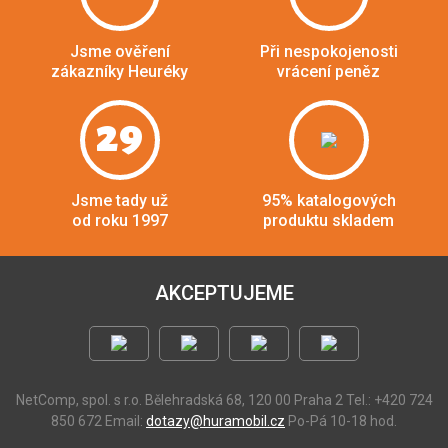
Jsme ověření
Při nespokojenosti
zákazníky Heuréky
vrácení peněz
29
Jsme tady už
95% katalogových
od roku 1997
produktu skladem
AKCEPTUJEME
NetComp, spol. s r.o.
Bělehradská 68, 120 00 Praha 2
Tel.: +420 724
850 672
Email:
dotazy@huramobil.cz
Po-Pá 10-18 hod.