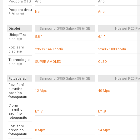
Podpora OTG
Ano
Ano
Podpora dvou
Ne
Ano
SIM karet
Displej
Samsung G950 Galaxy S8 64GB
Huawei P20 Pr
Úhlopříčka
5,8 "
6.1 "
displeje
Rozlišení
2960 x 1440 bodů
2240 x 1080 bodů
displeje
Technologie
SUPER AMOLED
OLED
displeje
Fotoaparát
Samsung G950 Galaxy S8 64GB
Huawei P20 Pr
Rozlišení
hlavního
12 Mpx
40 Mpx
zadního
fotoaparátu
Clona
hlavního
f/1.7
f/1.8
zadního
fotoaparátu
Rozlišení
předního
8 Mpx
24 Mpx
fotoaparátu