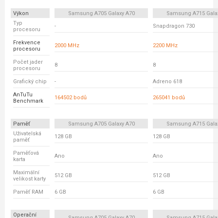
Výkon
Samsung A705 Galaxy A70
Samsung A715 Gala
Typ
-
Snapdragon 730
procesoru
Frekvence
2000 MHz
2200 MHz
procesoru
Počet jader
8
8
procesoru
Grafický chip
-
Adreno 618
AnTuTu
164502 bodů
265041 bodů
Benchmark
Paměť
Samsung A705 Galaxy A70
Samsung A715 Gala
Uživatelská
128 GB
128 GB
paměť
Paměťová
Ano
Ano
karta
Maximální
512 GB
512 GB
velikost karty
Paměť RAM
6 GB
6 GB
Operační
Samsung A705 Galaxy A70
Samsung A715 Gala