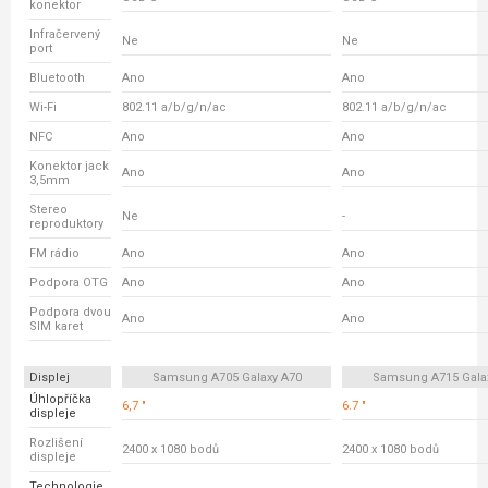
konektor
Infračervený
Ne
Ne
port
Bluetooth
Ano
Ano
Wi-Fi
802.11 a/b/g/n/ac
802.11 a/b/g/n/ac
NFC
Ano
Ano
Konektor jack
Ano
Ano
3,5mm
Stereo
Ne
-
reproduktory
FM rádio
Ano
Ano
Podpora OTG
Ano
Ano
Podpora dvou
Ano
Ano
SIM karet
Displej
Samsung A705 Galaxy A70
Samsung A715 Gala
Úhlopříčka
6,7 "
6.7 "
displeje
Rozlišení
2400 x 1080 bodů
2400 x 1080 bodů
displeje
Technologie