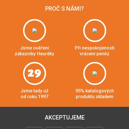
PROČ S NÁMI?
Jsme ověření
Při nespokojenosti
zákazníky Heuréky
vrácení peněz
29
Jsme tady už
95% katalogových
od roku 1997
produktu skladem
AKCEPTUJEME