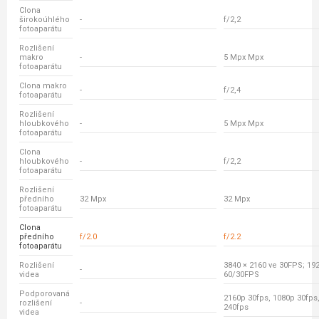
Clona
širokoúhlého
-
f/2,2
fotoaparátu
Rozlišení
makro
-
5 Mpx Mpx
fotoaparátu
Clona makro
-
f/2,4
fotoaparátu
Rozlišení
hloubkového
-
5 Mpx Mpx
fotoaparátu
Clona
hloubkového
-
f/2,2
fotoaparátu
Rozlišení
předního
32 Mpx
32 Mpx
fotoaparátu
Clona
předního
f/2.0
f/2.2
fotoaparátu
Rozlišení
3840 × 2160 ve 30FPS; 192
-
videa
60/30FPS
Podporovaná
2160p 30fps, 1080p 30fps
rozlišení
-
240fps
videa