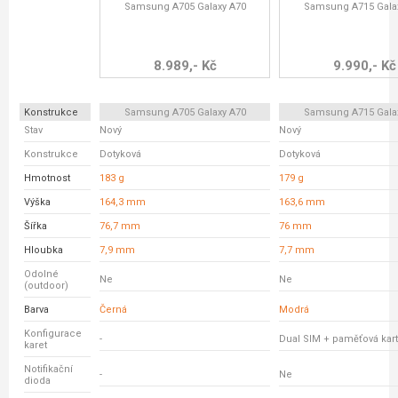
Samsung A705 Galaxy A70
Samsung A715 Gala
8.989,- Kč
9.990,- Kč
Konstrukce
Samsung A705 Galaxy A70
Samsung A715 Gala
Stav
Nový
Nový
Konstrukce
Dotyková
Dotyková
Hmotnost
183 g
179 g
Výška
164,3 mm
163,6 mm
Šířka
76,7 mm
76 mm
Hloubka
7,9 mm
7,7 mm
Odolné
Ne
Ne
(outdoor)
Barva
Černá
Modrá
Konfigurace
-
Dual SIM + paměťová kar
karet
Notifikační
-
Ne
dioda