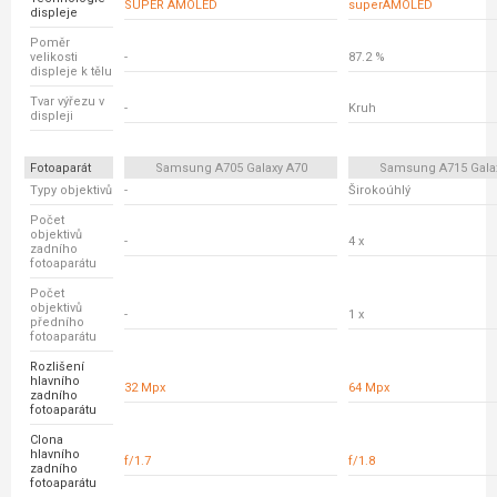
SUPER AMOLED
superAMOLED
displeje
Poměr
velikosti
-
87.2 %
displeje k tělu
Tvar výřezu v
-
Kruh
displeji
Fotoaparát
Samsung A705 Galaxy A70
Samsung A715 Gala
Typy objektivů
-
Širokoúhlý
Počet
objektivů
-
4 x
zadního
fotoaparátu
Počet
objektivů
-
1 x
předního
fotoaparátu
Rozlišení
hlavního
32 Mpx
64 Mpx
zadního
fotoaparátu
Clona
hlavního
f/1.7
f/1.8
zadního
fotoaparátu