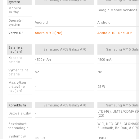
systém
Mobilní
-
Google Mobile Services
služby
Operační
Android
Android
systém
Verze OS
Android 9.0 (Pie)
Android 10 - One UI 2
Baterie a
Samsung A705 Galaxy A70
Samsung A715 Gala
nabíjení
Kapacita
4500 mAh
4500 mAh
baterie
Vyměnitelná
Ne
Ne
baterie
Max. výkon
drátového
-
25 W
nabíjení
Konektivita
Samsung A705 Galaxy A70
Samsung A715 Gala
LTE (4G), UMTS/CDMA (3
Datové služby
-
(2G)
Bezdrátové
WiFi, NFC, GPS, GLONASS,
-
technologie
Bluetooth, BeiDou, A-GP
Systémový
USB-C
USB-C