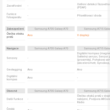
Ostření detekcí fázovéh
Zaostřování
-
(PDAF)
Funkce
-
Přisvětlovací dioda
fotoaparátu
Zabezpečení
Samsung A705 Galaxy A70
Samsung A715 Gala
Čtečka otisku
Ano
V displeji
prstů
Navigace
Samsung A705 Galaxy A70
Samsung A715 Gala
Digitální kompas (magnet
Světelný senzor, Senzor p
Senzory
-
(proximity), Pohybový se
(akcelerometr, Gyroskop,
Geotagging
Ano
Ano
Digitální
Ano
-
kompas
Obecné
Samsung A705 Galaxy A70
Samsung A715 Gala
Čtečka otisků prstů v disp
Další funkce
-
nabíjení, Podpora ARCor
Rádio
Česká