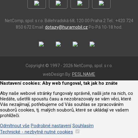
NetComp, spol. s r.o.
Bělehradská 68, 120 00 Praha 2
Tel.: +420 724
850 672
Email:
dotazy@huramobil.cz
Po-Pá 10-18 hod.
Copyright © 1997 - 2026 NetComp, spol. s r.o.
webDesign By:
PESL.NAME
Nastavení cookies: Aby web fungoval, tak jak ho znáte
Aby naše webové stránky fungovaly správně, našli jste na nich, co
hledáte, ušetřili spoustu času a nezobrazovaly se vám věci, které
Vás nezajímají, potřebujeme od Vás souhlas se zpracováním
souborů cookies, tj. malých souborů, které se ukládají ve vašem
prohlížeči.
Odmítnout vše
Podrobné nastavení
Souhlasím
Technické - nezbytně nutné cookies