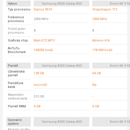
Výkon
Samsung A505 Galaxy A50
Xiomi Mi 9 S
Typ procesoru
Exynos 9610
Snapdragon 712
Frekvence
2300 MHz
2300 MHz
procesoru
Počet jader
8
8
procesoru
Grafický chip
Mali-G72 MP3
Adreno 616
AnTuTu
148206 bodů
178 000 bodů
Benchmark
Paměť
Samsung A505 Galaxy A50
Xiomi Mi 9 S
Uživatelská
128 GB
64 GB
paměť
Paměťová
microSD
Ne
karta
Maximální
512 GB
-
velikost karty
Paměť RAM
4 GB
6 GB
Operační
Samsung A505 Galaxy A50
Xiomi Mi 9 S
systém
Mobilní služby
-
-