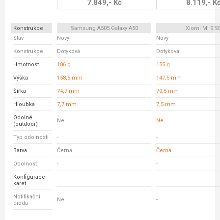
7.849,- Kč
8.119,- K
Konstrukce
Samsung A505 Galaxy A50
Xiomi Mi 9 S
Stav
Nový
Nový
Konstrukce
Dotyková
Dotyková
Hmotnost
186 g
155 g
Výška
158,5 mm
147,5 mm
Šířka
74,7 mm
70,5 mm
Hloubka
7,7 mm
7,5 mm
Odolné
Ne
Ne
(outdoor)
Typ odolnosti
-
-
Barva
Černá
Černá
Odolnost
-
-
Konfigurace
-
-
karet
Notifikační
Ne
-
dioda