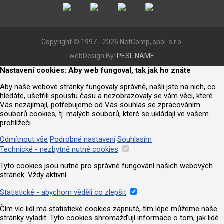
Copyright © 1997 - 2026 NetComp, spol. s r.o.
webDesign By:
PESL.NAME
Nastavení cookies: Aby web fungoval, tak jak ho znáte
Aby naše webové stránky fungovaly správně, našli jste na nich, co
hledáte, ušetřili spoustu času a nezobrazovaly se vám věci, které
Vás nezajímají, potřebujeme od Vás souhlas se zpracováním
souborů cookies, tj. malých souborů, které se ukládají ve vašem
prohlížeči.
Odmítnout vše
Podrobné nastavení
Souhlasím
Technické - nezbytně nutné cookies
Tyto cookies jsou nutné pro správné fungování našich webových
stránek. Vždy aktivní.
Statistické - abychom věděli co zlepšit
Čím víc lidí má statistické cookies zapnuté, tím lépe můžeme naše
stránky vyladit. Tyto cookies shromažďují informace o tom, jak lidé