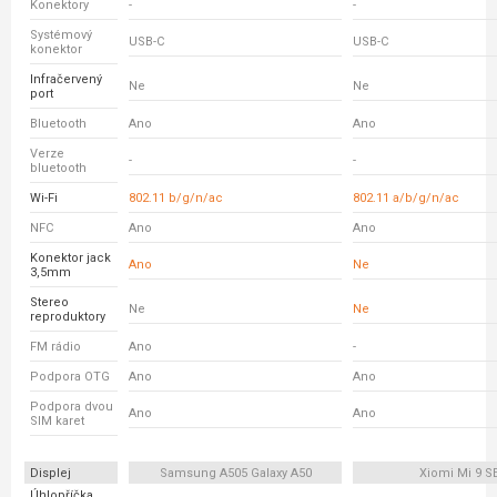
Konektory
-
-
Systémový
USB-C
USB-C
konektor
Infračervený
Ne
Ne
port
Bluetooth
Ano
Ano
Verze
-
-
bluetooth
Wi-Fi
802.11 b/g/n/ac
802.11 a/b/g/n/ac
NFC
Ano
Ano
Konektor jack
Ano
Ne
3,5mm
Stereo
Ne
Ne
reproduktory
FM rádio
Ano
-
Podpora OTG
Ano
Ano
Podpora dvou
Ano
Ano
SIM karet
Displej
Samsung A505 Galaxy A50
Xiomi Mi 9 S
Úhlopříčka