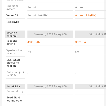
Operační
Android
Android
systém
Verze OS
Android 9.0 (Pie)
Android 9.0 (Pie)
Nadstavba
-
-
Baterie a
Samsung A505 Galaxy A50
Xiomi Mi 9 S
nabíjení
Kapacita
4000 mAh
3070 mAh
baterie
Vyměnitelná
Ne
Ne
baterie
Max. výkon
drátového
-
-
nabíjení
Doba nabíjení
-
-
na 50 %
Konektivita
Samsung A505 Galaxy A50
Xiomi Mi 9 S
Datové služby
-
-
Bezdrátové
-
-
technologie