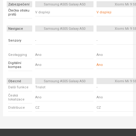
Zabezpečení
Samsung A505 Galaxy A50
Xiomi Mi 9 S
Čtečka otisku
V displeji
V displeji
prstů
Navigace
Samsung A505 Galaxy A50
Xiomi Mi 9 S
Senzory
-
-
Geotagging
Ano
Ano
Digitální
Ano
Ano
kompas
Obecné
Samsung A505 Galaxy A50
Xiomi Mi 9 S
Další funkce
Trislot
-
Česká
Ano
Ano
lokalizace
Distribuce
CZ
CZ