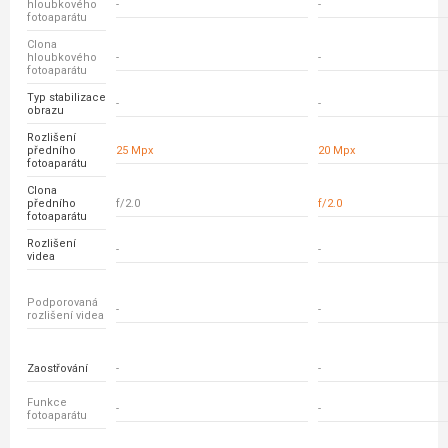
hloubkového
-
-
fotoaparátu
Clona
hloubkového
-
-
fotoaparátu
Typ stabilizace
-
-
obrazu
Rozlišení
předního
25 Mpx
20 Mpx
fotoaparátu
Clona
předního
f/2.0
f/2.0
fotoaparátu
Rozlišení
-
-
videa
Podporovaná
-
-
rozlišení videa
Zaostřování
-
-
Funkce
-
-
fotoaparátu