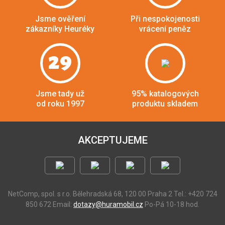
Jsme ověření
Při nespokojenosti
zákazníky Heuréky
vrácení peněz
29
Jsme tady už
95% katalogových
od roku 1997
produktu skladem
AKCEPTUJEME
NetComp, spol. s r.o.
Bělehradská 68, 120 00 Praha 2
Tel.: +420 724
850 672
Email:
dotazy@huramobil.cz
Po-Pá 10-18 hod.