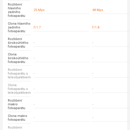
Rozlišení
hlavního
25 Mpx
48 Mpx
zadního
fotoaparátu
Clona hlavního
zadního
f/1.7
f/1.8
fotoaparátu
Rozlišení
širokoúhlého
-
-
fotoaparátu
Clona
širokoúhlého
-
-
fotoaparátu
Rozlišení
fotoaparátu s
-
-
teleobjektivem
Clona
fotoaparátu s
-
-
teleobjektivem
Rozlišení
makro
-
-
fotoaparátu
Clona makro
-
-
fotoaparátu
Rozlišení