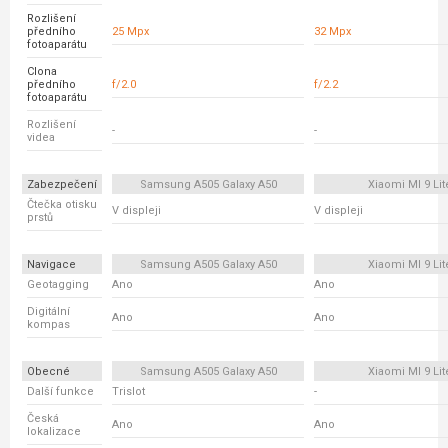
Rozlišení
předního
25 Mpx
32 Mpx
fotoaparátu
Clona
předního
f/2.0
f/2.2
fotoaparátu
Rozlišení
-
-
videa
Zabezpečení
Samsung A505 Galaxy A50
Xiaomi MI 9 Lit
Čtečka otisku
V displeji
V displeji
prstů
Navigace
Samsung A505 Galaxy A50
Xiaomi MI 9 Lit
Geotagging
Ano
Ano
Digitální
Ano
Ano
kompas
Obecné
Samsung A505 Galaxy A50
Xiaomi MI 9 Lit
Další funkce
Trislot
-
Česká
Ano
Ano
lokalizace