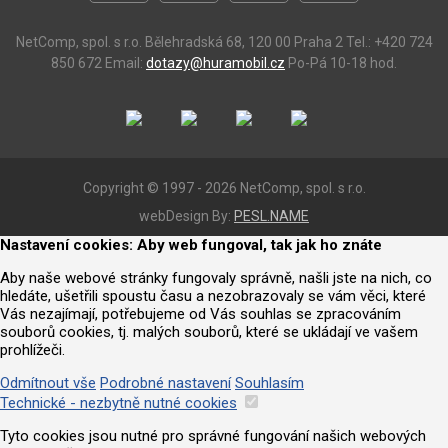
NetComp, spol. s r.o.
Bělehradská 68, 120 00 Praha 2
Tel.: +420 724
850 672
Email:
dotazy@huramobil.cz
Po-Pá 10-18 hod.
Copyright © 1997 - 2026 NetComp, spol. s r.o.
webDesign By:
PESL.NAME
Nastavení cookies: Aby web fungoval, tak jak ho znáte
Aby naše webové stránky fungovaly správně, našli jste na nich, co
hledáte, ušetřili spoustu času a nezobrazovaly se vám věci, které
Vás nezajímají, potřebujeme od Vás souhlas se zpracováním
souborů cookies, tj. malých souborů, které se ukládají ve vašem
prohlížeči.
Odmítnout vše
Podrobné nastavení
Souhlasím
Technické - nezbytně nutné cookies
Tyto cookies jsou nutné pro správné fungování našich webových