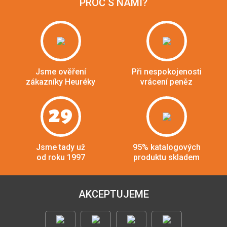
PROČ S NÁMI?
Jsme ověření
Při nespokojenosti
zákazníky Heuréky
vrácení peněz
29
Jsme tady už
95% katalogových
od roku 1997
produktu skladem
AKCEPTUJEME