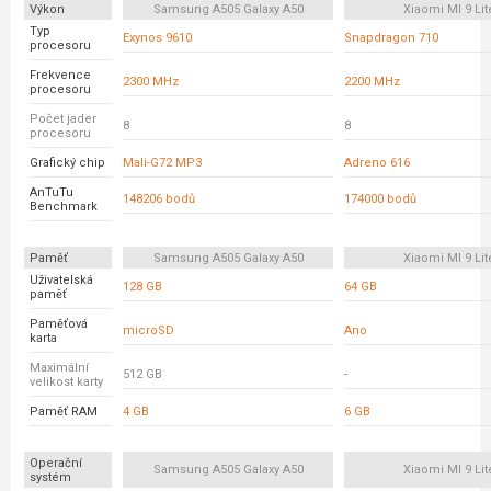
Výkon
Samsung A505 Galaxy A50
Xiaomi MI 9 Lit
Typ
Exynos 9610
Snapdragon 710
procesoru
Frekvence
2300 MHz
2200 MHz
procesoru
Počet jader
8
8
procesoru
Grafický chip
Mali-G72 MP3
Adreno 616
AnTuTu
148206 bodů
174000 bodů
Benchmark
Paměť
Samsung A505 Galaxy A50
Xiaomi MI 9 Lit
Uživatelská
128 GB
64 GB
paměť
Paměťová
microSD
Ano
karta
Maximální
512 GB
-
velikost karty
Paměť RAM
4 GB
6 GB
Operační
Samsung A505 Galaxy A50
Xiaomi MI 9 Lit
systém