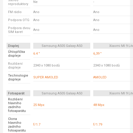
Stereo
Ne
-
reproduktory
FM rádio
Ano
Ano
Podpora OTG
Ano
Ano
Podpora dvou
Ano
Ano
SIM karet
Displej
Samsung A505 Galaxy A50
Xiaomi MI 9 Lit
Úhlopříčka
6.4 "
6,39 "
displeje
Rozlišení
2340 x 1080 bodů
2340 x 1080 bodů
displeje
Technologie
SUPER AMOLED
AMOLED
displeje
Fotoaparát
Samsung A505 Galaxy A50
Xiaomi MI 9 Lit
Rozlišení
hlavního
25 Mpx
48 Mpx
zadního
fotoaparátu
Clona
hlavního
f/1.7
f/1.79
zadního
fotoaparátu