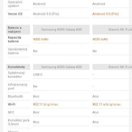
Operační
Android
Android
systém
Verze OS
Android 9.0 (Pie)
Android 9.0 (Pie)
Baterie a
Samsung A505 Galaxy A50
Xiaomi MI 9 Lit
nabíjení
Kapacita
4000 mAh
4030 mAh
baterie
Vyměnitelná
Ne
Ne
baterie
Konektivita
Samsung A505 Galaxy A50
Xiaomi MI 9 Lit
Systémový
USB-C
-
konektor
Infračervený
Ne
-
port
Bluetooth
Ano
Ano
Wi-Fi
802.11 b/g/n/ac
802.11 a/b/g/n/ac
NFC
Ano
Ano
Konektor jack
Ano
Ano
3,5mm