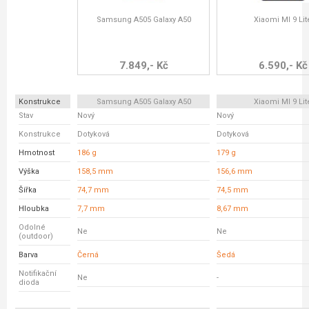
Samsung A505 Galaxy A50
Xiaomi MI 9 Lit
7.849,- Kč
6.590,- Kč
Konstrukce
Samsung A505 Galaxy A50
Xiaomi MI 9 Lit
Stav
Nový
Nový
Konstrukce
Dotyková
Dotyková
Hmotnost
186 g
179 g
Výška
158,5 mm
156,6 mm
Šířka
74,7 mm
74,5 mm
Hloubka
7,7 mm
8,67 mm
Odolné
Ne
Ne
(outdoor)
Barva
Černá
Šedá
Notifikační
Ne
-
dioda