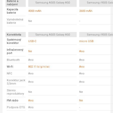
Baterie a
Samsung A505 Galaxy A50
Samsung i9505 Gala
nabíjení
Kapacita
4000 mAh
2600 mAh
baterie
Vyměnitelná
Ne
-
baterie
Konektivita
Samsung A505 Galaxy A50
Samsung i9505 Gala
Systémový
USB-C
micro USB
konektor
Infračervený
Ne
Ano
port
Bluetooth
Ano
Ano
Wi-Fi
802.11 b/g/n/ac
Ano
NFC
Ano
Ano
Konektor jack
Ano
Ano
3,5mm
Stereo
Ne
Ne
reproduktory
FM rádio
Ano
Ne
Podpora OTG
Ano
-