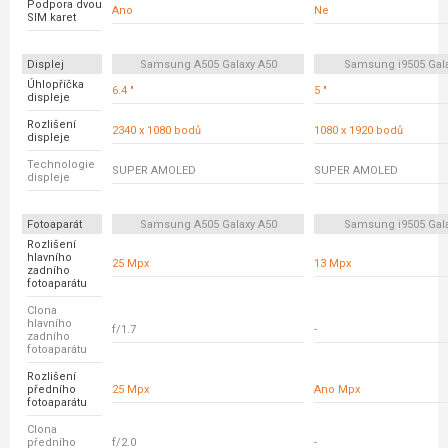
Podpora dvou
Ano
Ne
SIM karet
Displej
Samsung A505 Galaxy A50
Samsung i9505 Gala
Úhlopříčka
6.4 "
5 "
displeje
Rozlišení
2340 x 1080 bodů
1080 x 1920 bodů
displeje
Technologie
SUPER AMOLED
SUPER AMOLED
displeje
Fotoaparát
Samsung A505 Galaxy A50
Samsung i9505 Gala
Rozlišení
hlavního
25 Mpx
13 Mpx
zadního
fotoaparátu
Clona
hlavního
f/1.7
-
zadního
fotoaparátu
Rozlišení
předního
25 Mpx
Ano Mpx
fotoaparátu
Clona
předního
f/2.0
-