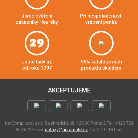
Jsme ověření
Při nespokojenosti
zákazníky Heuréky
vrácení peněz
29
Jsme tady už
95% katalogových
od roku 1997
produktu skladem
AKCEPTUJEME
NetComp, spol. s r.o.
Bělehradská 68, 120 00 Praha 2
Tel.: +420 724
850 672
Email:
dotazy@huramobil.cz
Po-Pá 10-18 hod.