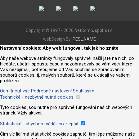
Copyright © 1997 - 2026 NetComp, spol. s r.o.
webDesign By:
PESL.NAME
Nastavení cookies: Aby web fungoval, tak jak ho znáte
Aby naše webové stránky fungovaly správně, našli jste na nich, co
hledáte, ušetřili spoustu času a nezobrazovaly se vám věci, které
Vás nezajímají, potřebujeme od Vás souhlas se zpracováním
souborů cookies, tj. malých souborů, které se ukládají ve vašem
prohlížeči.
Odmítnout vše
Podrobné nastavení
Souhlasím
Technické - nezbytně nutné cookies
Tyto cookies jsou nutné pro správné fungování našich webových
stránek. Vždy aktivní.
Statistické - abychom věděli co zlepšit
Čím víc lidí má statistické cookies zapnuté, tím lépe můžeme naše