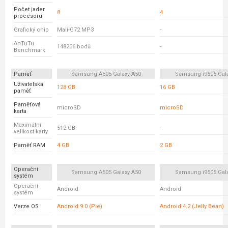
Počet jader
8
4
procesoru
Grafický chip
Mali-G72 MP3
-
AnTuTu
148206 bodů
-
Benchmark
Paměť
Samsung A505 Galaxy A50
Samsung i9505 Gala
Uživatelská
128 GB
16 GB
paměť
Paměťová
microSD
microSD
karta
Maximální
512 GB
-
velikost karty
Paměť RAM
4 GB
2 GB
Operační
Samsung A505 Galaxy A50
Samsung i9505 Gala
systém
Operační
Android
Android
systém
Verze OS
Android 9.0 (Pie)
Android 4.2 (Jelly Bean)