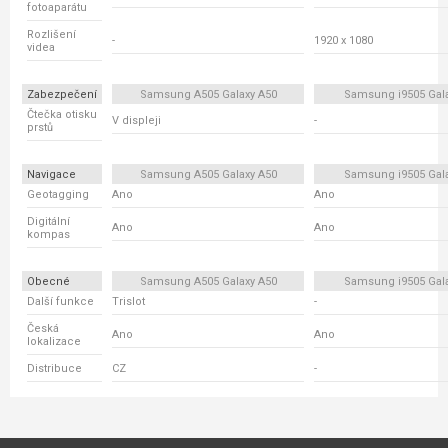
fotoaparátu
Rozlišení
-
1920 x 1080
videa
Zabezpečení
Samsung A505 Galaxy A50
Samsung i9505 Gala
Čtečka otisku
V displeji
-
prstů
Navigace
Samsung A505 Galaxy A50
Samsung i9505 Gala
Geotagging
Ano
Ano
Digitální
Ano
Ano
kompas
Obecné
Samsung A505 Galaxy A50
Samsung i9505 Gala
Další funkce
Trislot
-
Česká
Ano
Ano
lokalizace
Distribuce
CZ
-