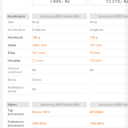
7.849,- Kč
12.219,- K
Konstrukce
Samsung A505 Galaxy A50
Samsung i9505 Gala
Stav
Nový
Nový
Konstrukce
Dotyková
Dotyková
Hmotnost
186 g
130 g
Výška
158,5 mm
137 mm
Šířka
74,7 mm
70 mm
Hloubka
7,7 mm
7,9 mm
Odolné
Ne
Ne
(outdoor)
Barva
Černá
-
Notifikační
Ne
-
dioda
Výkon
Samsung A505 Galaxy A50
Samsung i9505 Gala
Typ
Exynos 9610
APQ8064
procesoru
Frekvence
2300 MHz
1900 MHz
procesoru