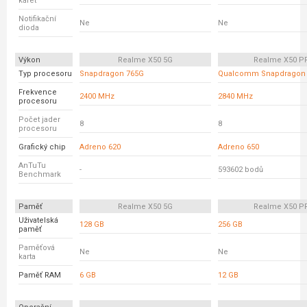
karet
Notifikační
Ne
Ne
dioda
Výkon
Realme X50 5G
Realme X50 P
Typ procesoru
Snapdragon 765G
Qualcomm Snapdragon 
Frekvence
2400 MHz
2840 MHz
procesoru
Počet jader
8
8
procesoru
Grafický chip
Adreno 620
Adreno 650
AnTuTu
-
593602 bodů
Benchmark
Paměť
Realme X50 5G
Realme X50 P
Uživatelská
128 GB
256 GB
paměť
Paměťová
Ne
Ne
karta
Paměť RAM
6 GB
12 GB