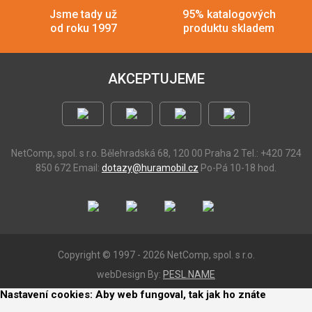
Jsme tady už
95% katalogových
od roku 1997
produktu skladem
AKCEPTUJEME
NetComp, spol. s r.o.
Bělehradská 68, 120 00 Praha 2
Tel.: +420 724
850 672
Email:
dotazy@huramobil.cz
Po-Pá 10-18 hod.
Copyright © 1997 - 2026 NetComp, spol. s r.o.
webDesign By:
PESL.NAME
Nastavení cookies: Aby web fungoval, tak jak ho znáte