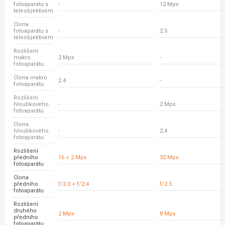
fotoaparátu s
-
12 Mpx
teleobjektivem
Clona
fotoaparátu s
-
2.5
teleobjektivem
Rozlišení
makro
2 Mpx
-
fotoaparátu
Clona makro
2.4
-
fotoaparátu
Rozlišení
hloubkového
-
2 Mpx
fotoaparátu
Clona
hloubkového
-
2.4
fotoaparátu
Rozlišení
předního
16 + 2 Mpx
32 Mpx
fotoaparátu
Clona
předního
f/2.0 + f/2.4
f/2.5
fotoaparátu
Rozlišení
druhého
2 Mpx
8 Mpx
předního
fotoaparátu