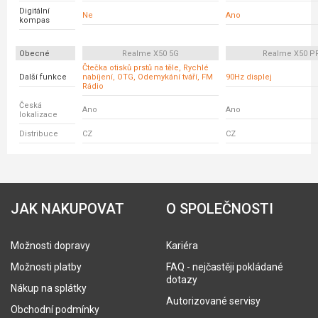
Digitální
Ne
Ano
kompas
Obecné
Realme X50 5G
Realme X50 P
Čtečka otisků prstů na těle, Rychlé
Další funkce
nabíjení, OTG, Odemykání tváří, FM
90Hz displej
Rádio
Česká
Ano
Ano
lokalizace
Distribuce
CZ
CZ
JAK NAKUPOVAT
O SPOLEČNOSTI
Možnosti dopravy
Kariéra
Možnosti platby
FAQ - nejčastěji pokládané
dotazy
Nákup na splátky
Autorizované servisy
Obchodní podmínky