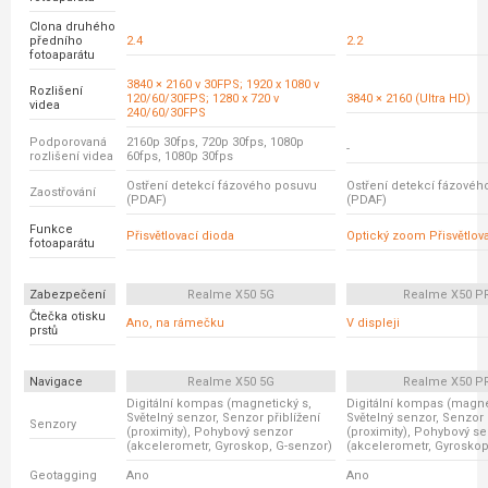
Clona druhého
předního
2.4
2.2
fotoaparátu
3840 × 2160 v 30FPS; 1920 x 1080 v
Rozlišení
120/60/30FPS; 1280 x 720 v
3840 × 2160 (Ultra HD)
videa
240/60/30FPS
Podporovaná
2160p 30fps, 720p 30fps, 1080p
-
rozlišení videa
60fps, 1080p 30fps
Ostření detekcí fázového posuvu
Ostření detekcí fázovéh
Zaostřování
(PDAF)
(PDAF)
Funkce
Přisvětlovací dioda
Optický zoom Přisvětlov
fotoaparátu
Zabezpečení
Realme X50 5G
Realme X50 P
Čtečka otisku
Ano, na rámečku
V displeji
prstů
Navigace
Realme X50 5G
Realme X50 P
Digitální kompas (magnetický s,
Digitální kompas (magne
Světelný senzor, Senzor přiblížení
Světelný senzor, Senzor 
Senzory
(proximity), Pohybový senzor
(proximity), Pohybový s
(akcelerometr, Gyroskop, G-senzor)
(akcelerometr, Gyroskop
Geotagging
Ano
Ano