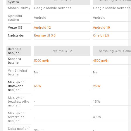
realme GT 2
Samsung G780 Galax
systém
Mobilní služby
Google Mobile Services
Google Mobile Services
Operační
Android
Android
systém
Verze OS
Android 12
Android 10
Nadstavba
Realme UI 3.0
One UI 2.5
Baterie a
realme GT 2
Samsung G780 Galax
nabíjení
Kapacita
5000 mAh
4500 mAh
baterie
Vyměnitelná
Ne
Ne
baterie
Max. výkon
drátového
65 W
25 W
nabíjení
Max. výkon
bezdrátového
-
15 W
nabíjení
Max. výkon
reverzního
-
4,5 W
nabíjení
Doba nabíjení
33 min.
-