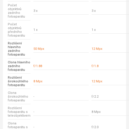
Počet
objektivů
3 x
3 x
zadního
fotoaparátu
Počet
objektivů
1 x
1 x
předního
fotoaparátu
Rozlišení
hlavního
50 Mpx
12 Mpx
zadního
fotoaparátu
Clona hlavního
zadního
f/1.88
f/1.8
fotoaparátu
Rozlišení
širokoúhlého
8 Mpx
12 Mpx
fotoaparátu
Clona
širokoúhlého
-
f/2.2
fotoaparátu
Rozlišení
fotoaparátu s
-
8 Mpx
teleobjektivem
Clona
fotoaparátu s
-
f/2.0