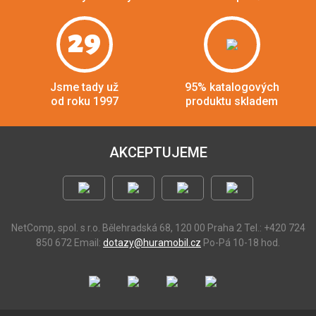
29
Jsme tady už
95% katalogových
od roku 1997
produktu skladem
AKCEPTUJEME
NetComp, spol. s r.o.
Bělehradská 68, 120 00 Praha 2
Tel.: +420 724
850 672
Email:
dotazy@huramobil.cz
Po-Pá 10-18 hod.