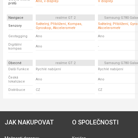
Ano, v displeji
V displeji
prstů
Navigace
realme GT 2
Samsung G780 Galax
Světelný, Přiblížení, Kompas,
Světelný, Přiblížení, Gyr
Senzory
Gyroskop, Akcelerometr
Akcelerometr
Geotagging
Ano
Ano
Digitální
Ano
-
kompas
Obecné
realme GT 2
Samsung G780 Galax
Další funkce
Rychlé nabíjení
Rychlé nabíjení
Česká
Ano
Ano
lokalizace
Distribuce
CZ
CZ
JAK NAKUPOVAT
O SPOLEČNOSTI