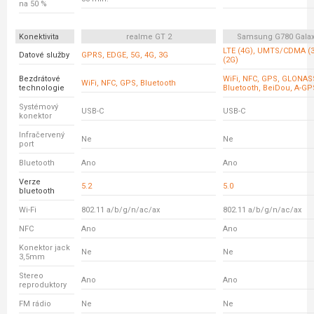
na 50 %
Konektivita
realme GT 2
Samsung G780 Galax
LTE (4G), UMTS/CDMA (
Datové služby
GPRS, EDGE, 5G, 4G, 3G
(2G)
Bezdrátové
WiFi, NFC, GPS, GLONASS
WiFi, NFC, GPS, Bluetooth
technologie
Bluetooth, BeiDou, A-GP
Systémový
USB-C
USB-C
konektor
Infračervený
Ne
Ne
port
Bluetooth
Ano
Ano
Verze
5.2
5.0
bluetooth
Wi-Fi
802.11 a/b/g/n/ac/ax
802.11 a/b/g/n/ac/ax
NFC
Ano
Ano
Konektor jack
Ne
Ne
3,5mm
Stereo
Ano
Ano
reproduktory
FM rádio
Ne
Ne