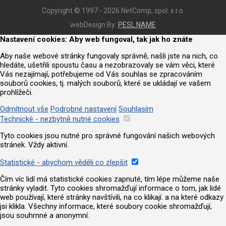
Copyright © 1997 - 2026 NetComp, spol. s r.o.
webDesign By:
PESL.NAME
Nastavení cookies: Aby web fungoval, tak jak ho znáte
Aby naše webové stránky fungovaly správně, našli jste na nich, co
hledáte, ušetřili spoustu času a nezobrazovaly se vám věci, které
Vás nezajímají, potřebujeme od Vás souhlas se zpracováním
souborů cookies, tj. malých souborů, které se ukládají ve vašem
prohlížeči.
Odmítnout vše
Podrobné nastavení
Souhlasím
Technické - nezbytně nutné cookies
Tyto cookies jsou nutné pro správné fungování našich webových
stránek. Vždy aktivní.
Statistické - abychom věděli co zlepšit
Čím víc lidí má statistické cookies zapnuté, tím lépe můžeme naše
stránky vyladit. Tyto cookies shromažďují informace o tom, jak lidé
web používají, které stránky navštívili, na co klikají. a na které odkazy
jsi klikla. Všechny informace, které soubory cookie shromažďují,
jsou souhrnné a anonymní.