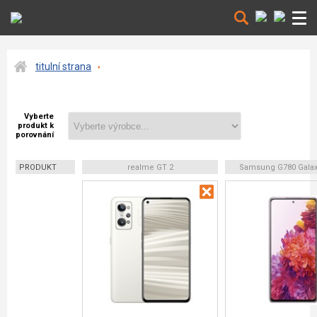
titulní strana
Vyberte
produkt k
porovnání
PRODUKT
realme GT 2
Samsung G780 Galax