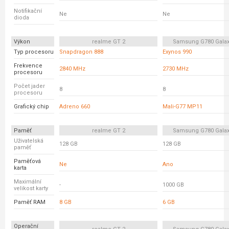
Notifikační
Ne
Ne
dioda
Výkon
realme GT 2
Samsung G780 Galax
Typ procesoru
Snapdragon 888
Exynos 990
Frekvence
2840 MHz
2730 MHz
procesoru
Počet jader
8
8
procesoru
Grafický chip
Adreno 660
Mali-G77 MP11
Paměť
realme GT 2
Samsung G780 Galax
Uživatelská
128 GB
128 GB
paměť
Paměťová
Ne
Ano
karta
Maximální
-
1000 GB
velikost karty
Paměť RAM
8 GB
6 GB
Operační