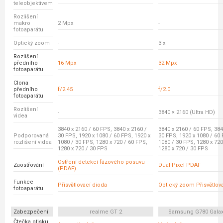
teleobjektivem
Rozlišení
makro
2 Mpx
-
fotoaparátu
Optický zoom
-
3 x
Rozlišení
předního
16 Mpx
32 Mpx
fotoaparátu
Clona
předního
f/2.45
f/2.0
fotoaparátu
Rozlišení
-
3840 × 2160 (Ultra HD)
videa
3840 x 2160 / 60 FPS, 3840 x 2160 /
3840 x 2160 / 60 FPS, 384
Podporovaná
30 FPS, 1920 x 1080 / 60 FPS, 1920 x
30 FPS, 1920 x 1080 / 60 
rozlišení videa
1080 / 30 FPS, 1280 x 720 / 60 FPS,
1080 / 30 FPS, 1280 x 720
1280 x 720 / 30 FPS
1280 x 720 / 30 FPS
Ostření detekcí fázového posuvu
Zaostřování
Dual Pixel PDAF
(PDAF)
Funkce
Přisvětlovací dioda
Optický zoom Přisvětlov
fotoaparátu
Zabezpečení
realme GT 2
Samsung G780 Galax
Čtečka otisku