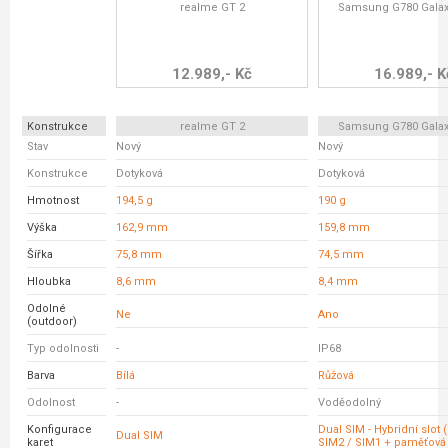
realme GT 2
Samsung G780 Galax
12.989,- Kč
16.989,- K
Konstrukce
realme GT 2
Samsung G780 Galax
Stav
Nový
Nový
Konstrukce
Dotyková
Dotyková
Hmotnost
194,5 g
190 g
Výška
162,9 mm
159,8 mm
Šířka
75,8 mm
74,5 mm
Hloubka
8,6 mm
8,4 mm
Odolné
Ne
Ano
(outdoor)
Typ odolnosti
-
IP68
Barva
Bílá
Růžová
Odolnost
-
Voděodolný
Konfigurace
Dual SIM - Hybridní slot 
Dual SIM
karet
SIM2 / SIM1 + paměťová 