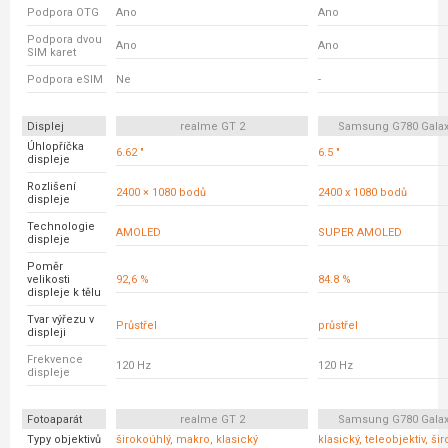
Podpora OTG
Ano
Ano
Podpora dvou
Ano
Ano
SIM karet
Podpora eSIM
Ne
-
Displej
realme GT 2
Samsung G780 Galax
Úhlopříčka
6.62 "
6.5 "
displeje
Rozlišení
2400 × 1080 bodů
2400 x 1080 bodů
displeje
Technologie
AMOLED
SUPER AMOLED
displeje
Poměr
velikosti
92,6 %
84.8 %
displeje k tělu
Tvar výřezu v
Průstřel
průstřel
displeji
Frekvence
120 Hz
120 Hz
displeje
Fotoaparát
realme GT 2
Samsung G780 Galax
Typy objektivů
širokoúhlý, makro, klasický
klasický, teleobjektiv, ši