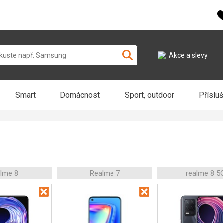
Akce a slevy
Smart
Domácnost
Sport, outdoor
Příslu
alme 8
Realme 7
realme 8 5