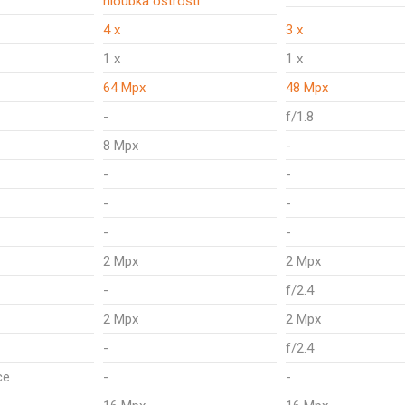
hloubka ostrosti
4 x
3 x
1 x
1 x
64 Mpx
48 Mpx
-
f/1.8
8 Mpx
-
-
-
-
-
-
-
2 Mpx
2 Mpx
-
f/2.4
2 Mpx
2 Mpx
-
f/2.4
ce
-
-