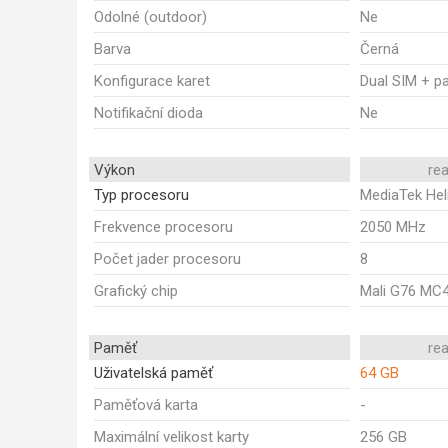
Odolné (outdoor)
Ne
Barva
Černá
Konfigurace karet
Dual SIM + p
Notifikační dioda
Ne
Výkon
re
Typ procesoru
MediaTek Hel
Frekvence procesoru
2050 MHz
Počet jader procesoru
8
Grafický chip
Mali G76 MC
Paměť
re
Uživatelská paměť
64 GB
Paměťová karta
-
Maximální velikost karty
256 GB