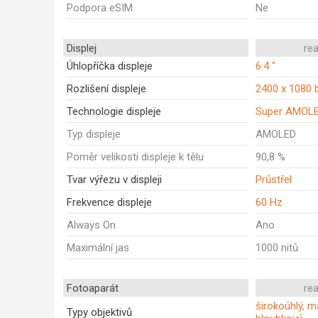
Podpora eSIM
Ne
Displej
re
Úhlopříčka displeje
6.4 "
Rozlišení displeje
2400 x 1080 
Technologie displeje
Super AMOL
Typ displeje
AMOLED
Poměr velikosti displeje k tělu
90,8 %
Tvar výřezu v displeji
Průstřel
Frekvence displeje
60 Hz
Always On
Ano
Maximální jas
1000 nitů
Fotoaparát
re
širokoúhlý, ma
Typy objektivů