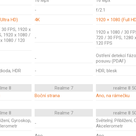
16 Mpx
16 Mpx
-
f/2.1
Ultra HD)
4K
1920 × 1080 (Full H
 30 FPS, 1920 x
1920 x 1080 / 30 FP
, 1920 x 1080 /
-
720 / 30 FPS, 1280 
 x 1080 / 120
120 FPS
Ostření detekcí fáz
-
posuvu (PDAF)
 dioda, HDR
-
HDR, blesk
alme 8
Realme 7
realme 8 5
i
Boční strana
Ano, na rámečku
alme 8
Realme 7
realme 8 5
lížení, Gyroskop,
Světelný, Přiblížení,
-
elerometr
Akcelerometr
Ano
Ano