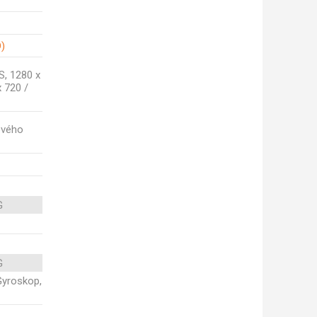
D)
S, 1280 x
x 720 /
ového
G
G
 Gyroskop,