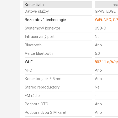
Konektivita
re
Datové služby
GPRS, EDGE, 
Bezdrátové technologie
WiFi, NFC, GP
Systémový konektor
USB-C
Infračervený port
Ne
Bluetooth
Ano
Verze bluetooth
5.0
Wi-Fi
802.11 a/b/g
NFC
Ano
Konektor jack 3,5mm
Ano
Stereo reproduktory
Ne
FM rádio
-
Podpora OTG
Ano
Podpora dvou SIM karet
Ano