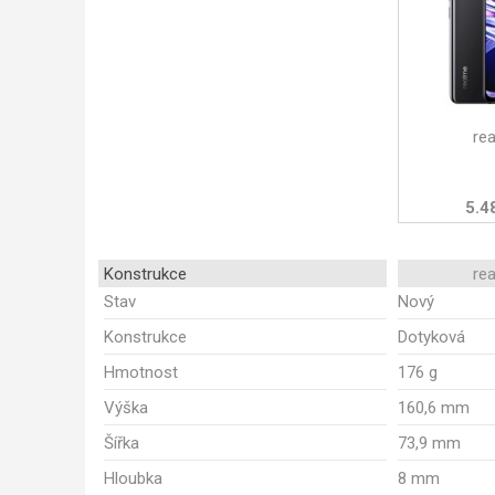
re
5.4
Konstrukce
re
Stav
Nový
Konstrukce
Dotyková
Hmotnost
176 g
Výška
160,6 mm
Šířka
73,9 mm
Hloubka
8 mm