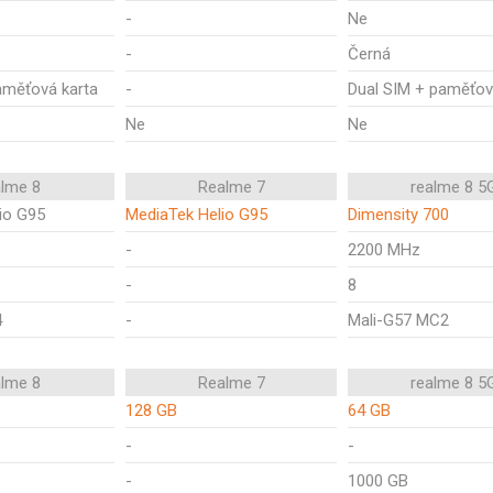
-
Ne
-
Černá
aměťová karta
-
Dual SIM + paměťov
Ne
Ne
alme 8
Realme 7
realme 8 5
io G95
MediaTek Helio G95
Dimensity 700
-
2200 MHz
-
8
4
-
Mali-G57 MC2
alme 8
Realme 7
realme 8 5
128 GB
64 GB
-
-
-
1000 GB