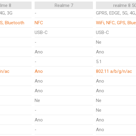
alme 8
Realme 7
realme 8 5
4G, 3G
-
GPRS, EDGE, 5G, 4G
S, Bluetooth
NFC
WiFi, NFC, GPS, Blu
USB-C
USB-C
-
Ne
Ano
Ano
-
5.1
/n/ac
Ano
802.11 a/b/g/n/ac
Ano
Ano
Ano
Ano
Ne
Ne
-
Ne
Ano
Ano
-
Ano