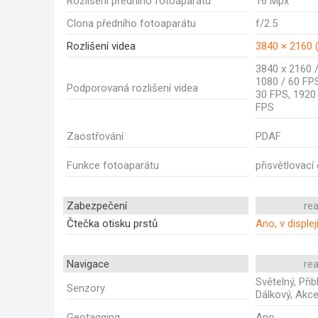
Rozlišení předního fotoaparátu
16 Mpx
Clona předního fotoaparátu
f/2.5
Rozlišení videa
3840 × 2160 (
3840 x 2160 /
1080 / 60 FPS
Podporovaná rozlišení videa
30 FPS, 1920
FPS
Zaostřování
PDAF
Funkce fotoaparátu
přisvětlovací
Zabezpečení
re
Čtečka otisku prstů
Ano, v displej
Navigace
re
Světelný, Přib
Senzory
Dálkový, Akc
Geotagging
Ano