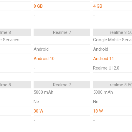
8 GB
4 GB
-
-
alme 8
Realme 7
realme 8 5
e Services
-
Google Mobile Serv
Android
Android
Android 10
Android 11
0
-
Realme UI 2.0
alme 8
Realme 7
realme 8 5
5000 mAh
5000 mAh
Ne
Ne
30 W
18 W
-
-