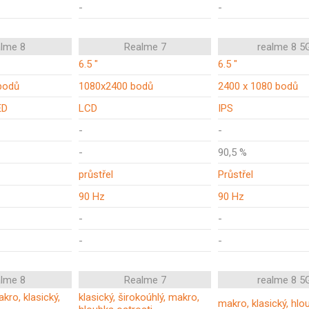
-
-
alme 8
Realme 7
realme 8 5
6.5 "
6.5 "
bodů
1080x2400 bodů
2400 x 1080 bodů
ED
LCD
IPS
-
-
-
90,5 %
průstřel
Průstřel
90 Hz
90 Hz
-
-
-
-
alme 8
Realme 7
realme 8 5
kro, klasický,
klasický, širokoúhlý, makro,
makro, klasický, hl