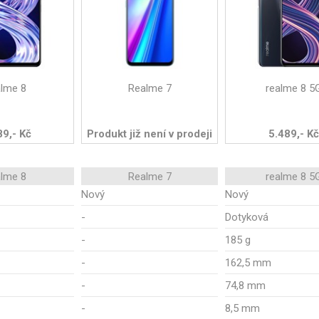
alme 8
Realme 7
realme 8 5
89,- Kč
Produkt již není v prodeji
5.489,- Kč
alme 8
Realme 7
realme 8 5
Nový
Nový
-
Dotyková
-
185 g
-
162,5 mm
-
74,8 mm
-
8,5 mm