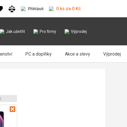
0 ks za 0 Kč
Přihlásit
Jak ušetřit
Pro firmy
Výprodej
šenství
PC a doplňky
Akce a slevy
Výprodej
G