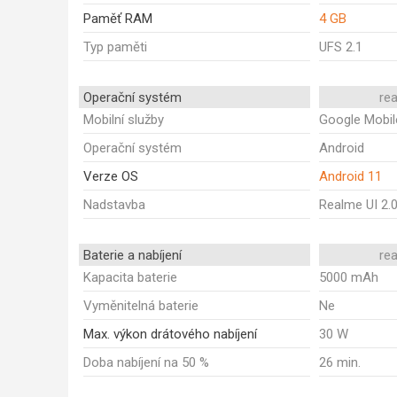
Paměť RAM
4 GB
Typ paměti
UFS 2.1
Operační systém
re
Mobilní služby
Google Mobil
Operační systém
Android
Verze OS
Android 11
Nadstavba
Realme UI 2.
Baterie a nabíjení
re
Kapacita baterie
5000 mAh
Vyměnitelná baterie
Ne
Max. výkon drátového nabíjení
30 W
Doba nabíjení na 50 %
26 min.