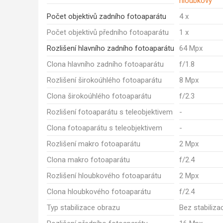
hloubkový
Počet objektivů zadního fotoaparátu
4 x
Počet objektivů předního fotoaparátu
1 x
Rozlišení hlavního zadního fotoaparátu
64 Mpx
Clona hlavního zadního fotoaparátu
f/1.8
Rozlišení širokoúhlého fotoaparátu
8 Mpx
Clona širokoúhlého fotoaparátu
f/2.3
Rozlišení fotoaparátu s teleobjektivem
-
Clona fotoaparátu s teleobjektivem
-
Rozlišení makro fotoaparátu
2 Mpx
Clona makro fotoaparátu
f/2.4
Rozlišení hloubkového fotoaparátu
2 Mpx
Clona hloubkového fotoaparátu
f/2.4
Typ stabilizace obrazu
Bez stabiliza