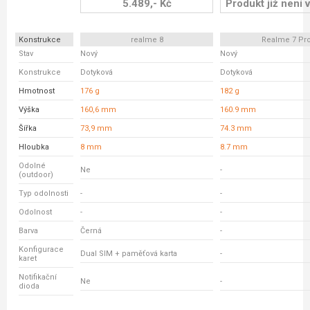
5.489,- Kč
Produkt již není v
Konstrukce
realme 8
Realme 7 Pr
Stav
Nový
Nový
Konstrukce
Dotyková
Dotyková
Hmotnost
176 g
182 g
Výška
160,6 mm
160.9 mm
Šířka
73,9 mm
74.3 mm
Hloubka
8 mm
8.7 mm
Odolné
Ne
-
(outdoor)
Typ odolnosti
-
-
Odolnost
-
-
Barva
Černá
-
Konfigurace
Dual SIM + paměťová karta
-
karet
Notifikační
Ne
-
dioda