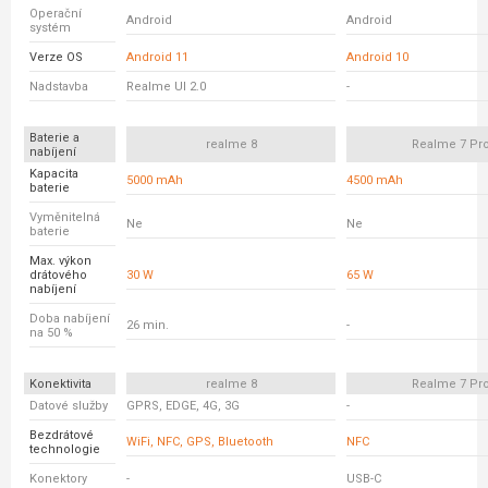
Operační
Android
Android
systém
Verze OS
Android 11
Android 10
Nadstavba
Realme UI 2.0
-
Baterie a
realme 8
Realme 7 Pr
nabíjení
Kapacita
5000 mAh
4500 mAh
baterie
Vyměnitelná
Ne
Ne
baterie
Max. výkon
drátového
30 W
65 W
nabíjení
Doba nabíjení
26 min.
-
na 50 %
Konektivita
realme 8
Realme 7 Pr
Datové služby
GPRS, EDGE, 4G, 3G
-
Bezdrátové
WiFi, NFC, GPS, Bluetooth
NFC
technologie
Konektory
-
USB-C