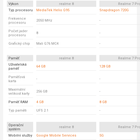
Výkon
realme 8
Realme 7 Pr
Typ procesoru
MediaTek Helio G95
Snapdragon 720G
Frekvence
2050 MHz
-
procesoru
Počet jader
8
-
procesoru
Grafický chip
Mali G76 MC4
-
Paměť
realme 8
Realme 7 Pr
Uživatelská
64 GB
128 GB
paměť
Paměťová
-
-
karta
Maximální
256 GB
-
velikost karty
Paměť RAM
4 GB
8 GB
Typ paměti
UFS 2.1
-
Operační
realme 8
Realme 7 Pr
systém
Mobilní služby
Google Mobile Services
5G