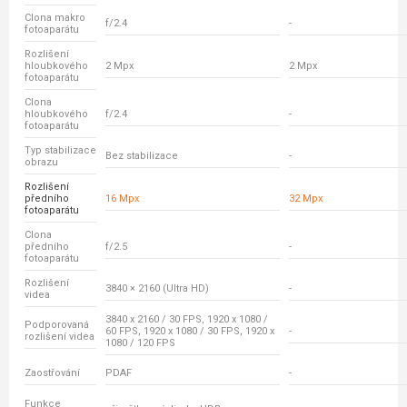
Clona makro
f/2.4
-
fotoaparátu
Rozlišení
hloubkového
2 Mpx
2 Mpx
fotoaparátu
Clona
hloubkového
f/2.4
-
fotoaparátu
Typ stabilizace
Bez stabilizace
-
obrazu
Rozlišení
předního
16 Mpx
32 Mpx
fotoaparátu
Clona
předního
f/2.5
-
fotoaparátu
Rozlišení
3840 × 2160 (Ultra HD)
-
videa
3840 x 2160 / 30 FPS, 1920 x 1080 /
Podporovaná
60 FPS, 1920 x 1080 / 30 FPS, 1920 x
-
rozlišení videa
1080 / 120 FPS
Zaostřování
PDAF
-
Funkce