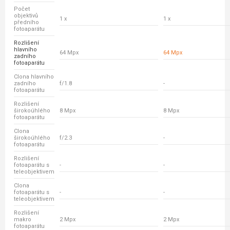
Počet
objektivů
1 x
1 x
předního
fotoaparátu
Rozlišení
hlavního
64 Mpx
64 Mpx
zadního
fotoaparátu
Clona hlavního
zadního
f/1.8
-
fotoaparátu
Rozlišení
širokoúhlého
8 Mpx
8 Mpx
fotoaparátu
Clona
širokoúhlého
f/2.3
-
fotoaparátu
Rozlišení
fotoaparátu s
-
-
teleobjektivem
Clona
fotoaparátu s
-
-
teleobjektivem
Rozlišení
makro
2 Mpx
2 Mpx
fotoaparátu