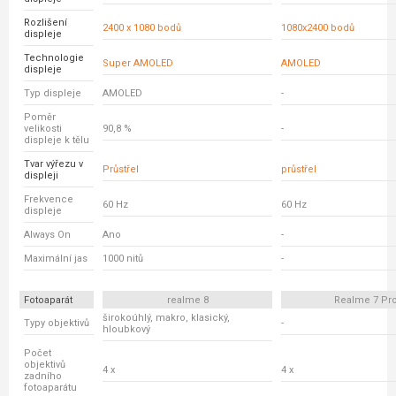
Rozlišení
2400 x 1080 bodů
1080x2400 bodů
displeje
Technologie
Super AMOLED
AMOLED
displeje
Typ displeje
AMOLED
-
Poměr
velikosti
90,8 %
-
displeje k tělu
Tvar výřezu v
Průstřel
průstřel
displeji
Frekvence
60 Hz
60 Hz
displeje
Always On
Ano
-
Maximální jas
1000 nitů
-
Fotoaparát
realme 8
Realme 7 Pr
širokoúhlý, makro, klasický,
Typy objektivů
-
hloubkový
Počet
objektivů
4 x
4 x
zadního
fotoaparátu