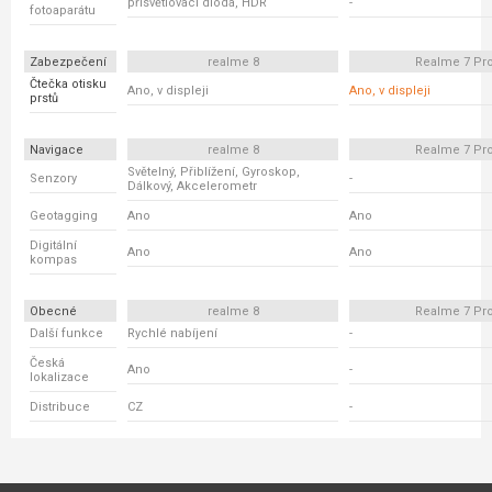
přisvětlovací dioda, HDR
-
fotoaparátu
Zabezpečení
realme 8
Realme 7 Pr
Čtečka otisku
Ano, v displeji
Ano, v displeji
prstů
Navigace
realme 8
Realme 7 Pr
Světelný, Přiblížení, Gyroskop,
Senzory
-
Dálkový, Akcelerometr
Geotagging
Ano
Ano
Digitální
Ano
Ano
kompas
Obecné
realme 8
Realme 7 Pr
Další funkce
Rychlé nabíjení
-
Česká
Ano
-
lokalizace
Distribuce
CZ
-