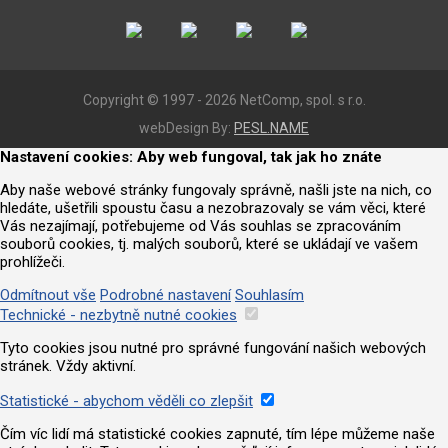
Copyright © 1997 - 2026 NetComp, spol. s r.o.
webDesign By:
PESL.NAME
Nastavení cookies: Aby web fungoval, tak jak ho znáte
Aby naše webové stránky fungovaly správně, našli jste na nich, co
hledáte, ušetřili spoustu času a nezobrazovaly se vám věci, které
Vás nezajímají, potřebujeme od Vás souhlas se zpracováním
souborů cookies, tj. malých souborů, které se ukládají ve vašem
prohlížeči.
Odmítnout vše
Podrobné nastavení
Souhlasím
Technické - nezbytně nutné cookies
Tyto cookies jsou nutné pro správné fungování našich webových
stránek. Vždy aktivní.
Statistické - abychom věděli co zlepšit
Čím víc lidí má statistické cookies zapnuté, tím lépe můžeme naše