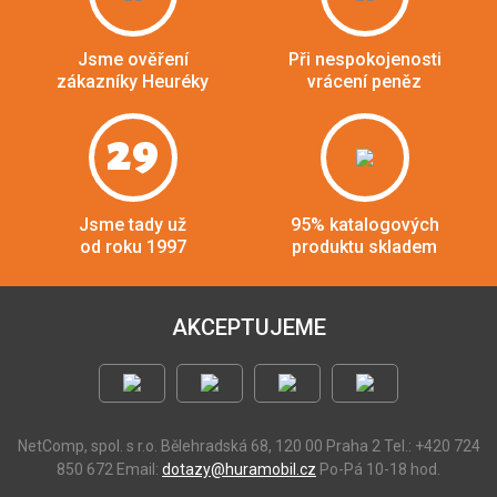
Jsme ověření
Při nespokojenosti
zákazníky Heuréky
vrácení peněz
29
Jsme tady už
95% katalogových
od roku 1997
produktu skladem
AKCEPTUJEME
NetComp, spol. s r.o.
Bělehradská 68, 120 00 Praha 2
Tel.: +420 724
850 672
Email:
dotazy@huramobil.cz
Po-Pá 10-18 hod.