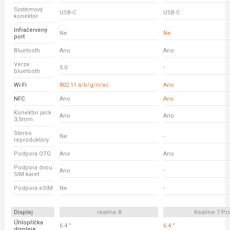
Systémový
USB-C
USB-C
konektor
Infračervený
Ne
Ne
port
Bluetooth
Ano
Ano
Verze
5.0
-
bluetooth
Wi-Fi
802.11 a/b/g/n/ac
Ano
NFC
Ano
Ano
Konektor jack
Ano
Ano
3,5mm
Stereo
Ne
-
reproduktory
Podpora OTG
Ano
Ano
Podpora dvou
Ano
-
SIM karet
Podpora eSIM
Ne
-
Displej
realme 8
Realme 7 Pr
Úhlopříčka
6.4 "
6.4 "
displeje