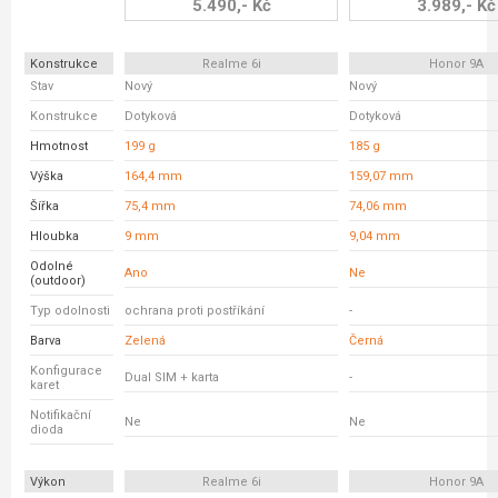
5.490,- Kč
3.989,- Kč
Konstrukce
Realme 6i
Honor 9A
Stav
Nový
Nový
Konstrukce
Dotyková
Dotyková
Hmotnost
199 g
185 g
Výška
164,4 mm
159,07 mm
Šířka
75,4 mm
74,06 mm
Hloubka
9 mm
9,04 mm
Odolné
Ano
Ne
(outdoor)
Typ odolnosti
ochrana proti postříkání
-
Barva
Zelená
Černá
Konfigurace
Dual SIM + karta
-
karet
Notifikační
Ne
Ne
dioda
Výkon
Realme 6i
Honor 9A