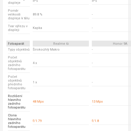
IPS
IPS
displeje
Poměr
velikosti
89.8 %
-
displeje k tělu
Tvar výřezu v
Kapka
-
displeji
Fotoaparát
Realme 6i
Honor 9A
Typy objektivů
Širokoúhlý Makro
-
Počet
objektivů
4 x
-
zadního
fotoaparátu
Počet
objektivů
1 x
-
předního
fotoaparátu
Rozlišení
hlavního
48 Mpx
13 Mpx
zadního
fotoaparátu
Clona
hlavního
f/1.79
f/1.8
zadního
fotoaparátu