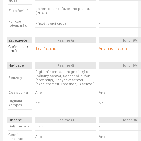
videa
Ostření detekcí fázového posuvu
Zaostřování
-
(PDAF)
Funkce
Přisvětlovací dioda
-
fotoaparátu
Zabezpečení
Realme 6i
Honor 9A
Čtečka otisku
Zadní strana
Ano, zadní strana
prstů
Navigace
Realme 6i
Honor 9A
Digitální kompas (magnetický s,
Světelný senzor, Senzor přiblížení
Senzory
-
(proximity), Pohybový senzor
(akcelerometr, Gyroskop, G-senzor)
Geotagging
Ano
Ano
Digitální
Ne
Ne
kompas
Obecné
Realme 6i
Honor 9A
Další funkce
trislot
-
Česká
Ano
Ano
lokalizace