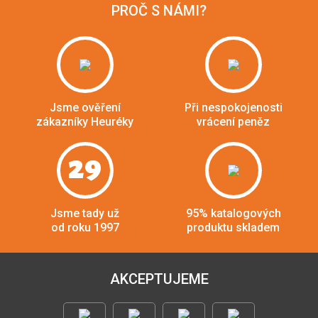
PROČ S NÁMI?
Jsme ověření
Při nespokojenosti
zákazníky Heuréky
vrácení peněz
29
Jsme tady už
95% katalogových
od roku 1997
produktu skladem
AKCEPTUJEME