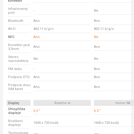
konektor
Infračervený
-
Ne
port
Bluetooth
Ano
Ano
Wi-Fi
802.11 b/g/n
802.11 b/g/n
NFC
Ano
Ne
Konektor jack
Ano
Ano
3,5mm
Stereo
Ne
Ne
reproduktory
FM rádio
-
Ano
Podpora OTG
Ano
Ano
Podpora dvou
Ano
Ano
SIM karet
Displej
Realme 6i
Honor 9A
Úhlopříčka
6.5 "
6.3 "
displeje
Rozlišení
1600 x 720 bodů
1600 x 720 bodů
displeje
Technologie