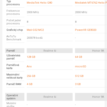
Typ
MediaTek Helio G80
Mediatek MT6762 Helio 
procesoru
Frekvence
2000 MHz
2000 MHz
procesoru
Počet jader
8
8
procesoru
Grafický chip
Mali-G52 MC2
PowerVR GE8320
AnTuTu
203078 bodů
-
Benchmark
Paměť
Realme 6i
Honor 9A
Uživatelská
128 GB
64 GB
paměť
Paměťová
Ano
microSD
karta
Maximální
256 GB
512 GB
velikost karty
Paměť RAM
4 GB
3 GB
Operační
Realme 6i
Honor 9A
systém
Mobilní
-
-
služby