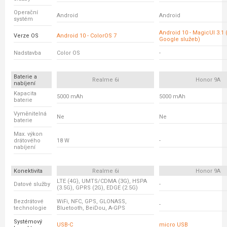
Operační
Android
Android
systém
Android 10 - MagicUI 3.1 
Verze OS
Android 10 - ColorOS 7
Google služeb)
Nadstavba
Color OS
-
Baterie a
Realme 6i
Honor 9A
nabíjení
Kapacita
5000 mAh
5000 mAh
baterie
Vyměnitelná
Ne
Ne
baterie
Max. výkon
drátového
18 W
-
nabíjení
Konektivita
Realme 6i
Honor 9A
LTE (4G), UMTS/CDMA (3G), HSPA
Datové služby
-
(3.5G), GPRS (2G), EDGE (2.5G)
Bezdrátové
WiFi, NFC, GPS, GLONASS,
-
technologie
Bluetooth, BeiDou, A-GPS
Systémový
USB-C
micro USB