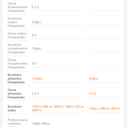
Clona
širokoúhlého
f/2,3
-
fotoaparátu
Rozlišení
makro
2 Mpx
-
fotoaparátu
Clona makro
2.4
-
fotoaparátu
Rozlišení
hloubkového
2 Mpx
-
fotoaparátu
Clona
hloubkového
2.4
-
fotoaparátu
Rozlišení
předního
16 Mpx
8 Mpx
fotoaparátu
Clona
předního
f/2.0
f/2.0
fotoaparátu
Rozlišení
1920 x 1080 ve 30FPS; 1280 x 720 ve
1920 x 1080 ve 30FPS
videa
30FPS;
Podporovaná
rozlišení
1080p 30fps
-