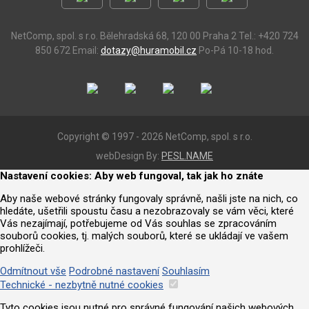
NetComp, spol. s r.o.
Bělehradská 68, 120 00 Praha 2
Tel.: +420 724
850 672
Email:
dotazy@huramobil.cz
Po-Pá 10-18 hod.
Copyright © 1997 - 2026 NetComp, spol. s r.o.
webDesign By:
PESL.NAME
Nastavení cookies: Aby web fungoval, tak jak ho znáte
Aby naše webové stránky fungovaly správně, našli jste na nich, co
hledáte, ušetřili spoustu času a nezobrazovaly se vám věci, které
Vás nezajímají, potřebujeme od Vás souhlas se zpracováním
souborů cookies, tj. malých souborů, které se ukládají ve vašem
prohlížeči.
Odmítnout vše
Podrobné nastavení
Souhlasím
Technické - nezbytně nutné cookies
Tyto cookies jsou nutné pro správné fungování našich webových