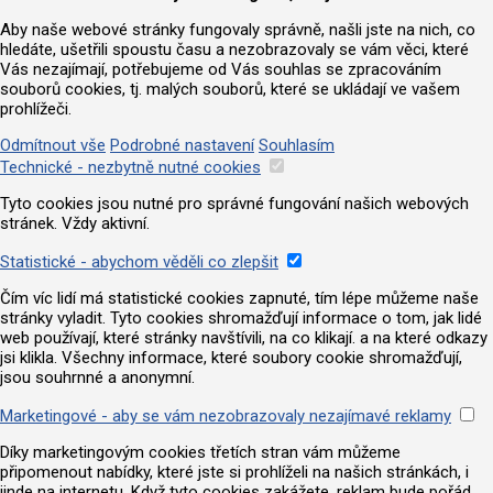
Aby naše webové stránky fungovaly správně, našli jste na nich, co
hledáte, ušetřili spoustu času a nezobrazovaly se vám věci, které
Vás nezajímají, potřebujeme od Vás souhlas se zpracováním
souborů cookies, tj. malých souborů, které se ukládají ve vašem
prohlížeči.
Odmítnout vše
Podrobné nastavení
Souhlasím
Technické - nezbytně nutné cookies
Tyto cookies jsou nutné pro správné fungování našich webových
stránek. Vždy aktivní.
Statistické - abychom věděli co zlepšit
Čím víc lidí má statistické cookies zapnuté, tím lépe můžeme naše
stránky vyladit. Tyto cookies shromažďují informace o tom, jak lidé
web používají, které stránky navštívili, na co klikají. a na které odkazy
jsi klikla. Všechny informace, které soubory cookie shromažďují,
jsou souhrnné a anonymní.
Marketingové - aby se vám nezobrazovaly nezajímavé reklamy
Díky marketingovým cookies třetích stran vám můžeme
připomenout nabídky, které jste si prohlíželi na našich stránkách, i
jinde na internetu. Když tyto cookies zakážete, reklam bude pořád