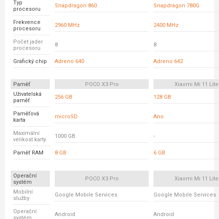
Typ
Snapdragon 860
Snapdragon 780G
procesoru
Frekvence
2960 MHz
2400 MHz
procesoru
Počet jader
8
8
procesoru
Grafický chip
Adreno 640
Adreno 642
Paměť
POCO X3 Pro
Xiaomi Mi 11 Lite
Uživatelská
256 GB
128 GB
paměť
Paměťová
microSD
Ano
karta
Maximální
1000 GB
-
velikost karty
Paměť RAM
8 GB
6 GB
Operační
POCO X3 Pro
Xiaomi Mi 11 Lite
systém
Mobilní
Google Mobile Services
Google Mobile Services
služby
Operační
Android
Android
systém