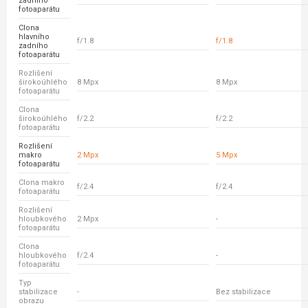
zadního
fotoaparátu
Clona
hlavního
f/1.8
f/1.8
zadního
fotoaparátu
Rozlišení
širokoúhlého
8 Mpx
8 Mpx
fotoaparátu
Clona
širokoúhlého
f/2.2
f/2.2
fotoaparátu
Rozlišení
makro
2 Mpx
5 Mpx
fotoaparátu
Clona makro
f/2.4
f/2.4
fotoaparátu
Rozlišení
hloubkového
2 Mpx
-
fotoaparátu
Clona
hloubkového
f/2.4
-
fotoaparátu
Typ
stabilizace
-
Bez stabilizace
obrazu