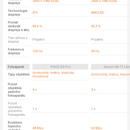
2400 × 1080 bodů
2400 x 1080 bodů
displeje
Technologie
IPS
AMOLED
displeje
Poměr
velikosti
84.6 %
85,3 %
displeje k tělu
Tvar výřezu v
Průstřel
Průstřel
displeji
Frekvence
120 Hz
90 Hz
displeje
Fotoaparát
POCO X3 Pro
Xiaomi Mi 11 Lite
širokoúhlý, makro, klasický,
Typy objektivů
širokoúhlý, makro, klasic
hloubkový
Počet
objektivů
4 x
3 x
zadního
fotoaparátu
Počet
objektivů
1 x
1 x
předního
fotoaparátu
Rozlišení
hlavního
48 Mpx
64 Mpx