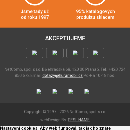
Jsme tady už
95% katalogových
od roku 1997
produktu skladem
AKCEPTUJEME
NetComp, spol. s r.o.
Bělehradská 68, 120 00 Praha 2
Tel.: +420 724
850 672
Email:
dotazy@huramobil.cz
Po-Pá 10-18 hod.
Copyright © 1997 - 2026 NetComp, spol. s r.o.
webDesign By:
PESL.NAME
Nastavení cookies: Aby web fungoval, tak jak ho znáte