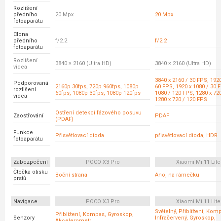
Rozlišení
předního
20 Mpx
20 Mpx
fotoaparátu
Clona
předního
f/2.2
f/2.2
fotoaparátu
Rozlišení
3840 × 2160 (Ultra HD)
3840 × 2160 (Ultra HD)
videa
3840 x 2160 / 30 FPS, 1920
Podporovaná
2160p 30fps, 720p 960fps, 1080p
60 FPS, 1920 x 1080 / 30 
rozlišení
60fps, 1080p 30fps, 1080p 120fps
1080 / 120 FPS, 1280 x 72
videa
1280 x 720 / 120 FPS
Ostření detekcí fázového posuvu
Zaostřování
PDAF
(PDAF)
Funkce
Přisvětlovací dioda
přisvětlovací dioda, HDR
fotoaparátu
Zabezpečení
POCO X3 Pro
Xiaomi Mi 11 Lite
Čtečka otisku
Boční strana
Ano, na rámečku
prstů
Navigace
POCO X3 Pro
Xiaomi Mi 11 Lite
Světelný, Přiblížení, Kom
Přiblížení, Kompas, Gyroskop,
Senzory
Infračervený, Gyroskop,
Akcelerometr