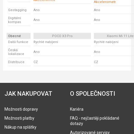
Akcelerometr
Geotagging
Ano
Ano
Digitální
Ano
Ano
kompas
Obecné
POCO X3 Pro
Xiaomi Mi 11 Lite
Další funkce
Rychlé nabíjení
Rychlé nabíjení
Česká
Ano
Ano
lokalizace
Distribuce
CZ
CZ
JAK NAKUPOVAT
O SPOLEČNOSTI
Možnosti dopravy
Kariéra
Možnosti platby
FAQ - nejčastěji pokládané
dotazy
Nákup na splátky
Autorizované servisy