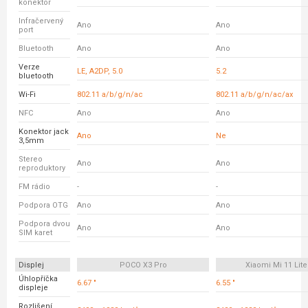
konektor
Infračervený
Ano
Ano
port
Bluetooth
Ano
Ano
Verze
LE, A2DP, 5.0
5.2
bluetooth
Wi-Fi
802.11 a/b/g/n/ac
802.11 a/b/g/n/ac/ax
NFC
Ano
Ano
Konektor jack
Ano
Ne
3,5mm
Stereo
Ano
Ano
reproduktory
FM rádio
-
-
Podpora OTG
Ano
Ano
Podpora dvou
Ano
Ano
SIM karet
Displej
POCO X3 Pro
Xiaomi Mi 11 Lite
Úhlopříčka
6.67 "
6.55 "
displeje
Rozlišení