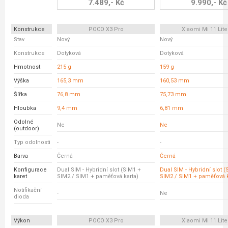
7.489,- Kč
9.990,- Kč
Konstrukce
POCO X3 Pro
Xiaomi Mi 11 Lite
Stav
Nový
Nový
Konstrukce
Dotyková
Dotyková
Hmotnost
215 g
159 g
Výška
165,3 mm
160,53 mm
Šířka
76,8 mm
75,73 mm
Hloubka
9,4 mm
6,81 mm
Odolné
Ne
Ne
(outdoor)
Typ odolnosti
-
-
Barva
Černá
Černá
Konfigurace
Dual SIM - Hybridní slot (SIM1 +
Dual SIM - Hybridní slot 
karet
SIM2 / SIM1 + paměťová karta)
SIM2 / SIM1 + paměťová k
Notifikační
-
Ne
dioda
Výkon
POCO X3 Pro
Xiaomi Mi 11 Lite