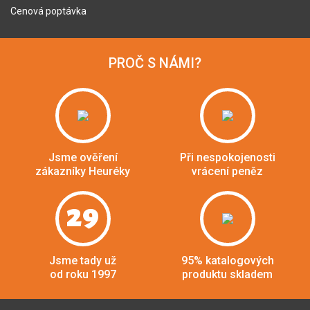
Cenová poptávka
PROČ S NÁMI?
Jsme ověření
Při nespokojenosti
zákazníky Heuréky
vrácení peněz
29
Jsme tady už
95% katalogových
od roku 1997
produktu skladem