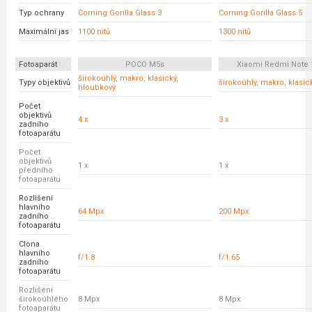
Typ ochrany
Corning Gorilla Glass 3
Corning Gorilla Glass 5
Maximální jas
1100 nitů
1300 nitů
Fotoaparát
POCO M5s
Xiaomi Redmi Note 
širokoúhlý, makro, klasický,
Typy objektivů
širokoúhlý, makro, klasic
hloubkový
Počet
objektivů
4 x
3 x
zadního
fotoaparátu
Počet
objektivů
1 x
1 x
předního
fotoaparátu
Rozlišení
hlavního
64 Mpx
200 Mpx
zadního
fotoaparátu
Clona
hlavního
f/1.8
f/1.65
zadního
fotoaparátu
Rozlišení
širokoúhlého
8 Mpx
8 Mpx
fotoaparátu