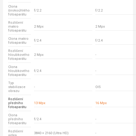
Clona
širokoúhlého
f/2.2
f/2.2
fotoaparátu
Rozlišení
makro
2 Mpx
2 Mpx
fotoaparátu
Clona makro
f/2.4
f/2.4
fotoaparátu
Rozlišení
hloubkového
2 Mpx
-
fotoaparátu
Clona
hloubkového
f/2.4
-
fotoaparátu
Typ
stabilizace
-
OIS
obrazu
Rozlišení
předního
13 Mpx
16 Mpx
fotoaparátu
Clona
předního
f/2.4
-
fotoaparátu
Rozlišení
3840 × 2160 (Ultra HD)
-
videa