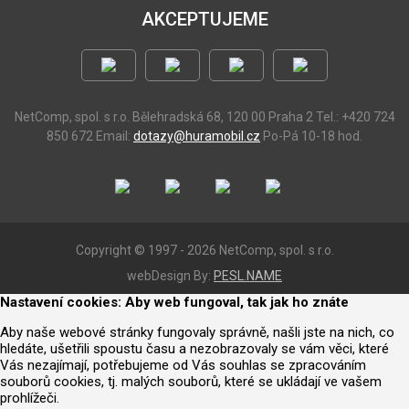
AKCEPTUJEME
NetComp, spol. s r.o.
Bělehradská 68, 120 00 Praha 2
Tel.: +420 724
850 672
Email:
dotazy@huramobil.cz
Po-Pá 10-18 hod.
Copyright © 1997 - 2026 NetComp, spol. s r.o.
webDesign By:
PESL.NAME
Nastavení cookies: Aby web fungoval, tak jak ho znáte
Aby naše webové stránky fungovaly správně, našli jste na nich, co
hledáte, ušetřili spoustu času a nezobrazovaly se vám věci, které
Vás nezajímají, potřebujeme od Vás souhlas se zpracováním
souborů cookies, tj. malých souborů, které se ukládají ve vašem
prohlížeči.