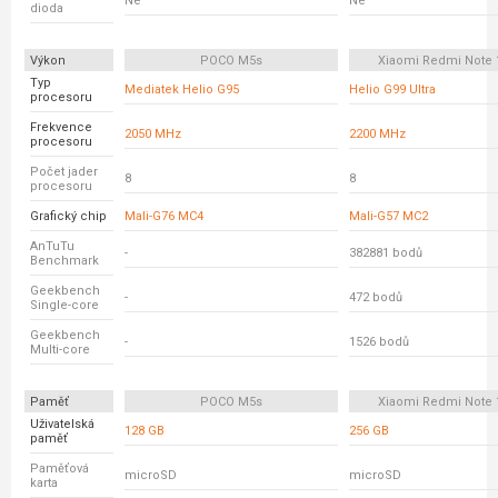
Ne
Ne
dioda
Výkon
POCO M5s
Xiaomi Redmi Note 
Typ
Mediatek Helio G95
Helio G99 Ultra
procesoru
Frekvence
2050 MHz
2200 MHz
procesoru
Počet jader
8
8
procesoru
Grafický chip
Mali-G76 MC4
Mali-G57 MC2
AnTuTu
-
382881 bodů
Benchmark
Geekbench
-
472 bodů
Single-core
Geekbench
-
1526 bodů
Multi-core
Paměť
POCO M5s
Xiaomi Redmi Note 
Uživatelská
128 GB
256 GB
paměť
Paměťová
microSD
microSD
karta