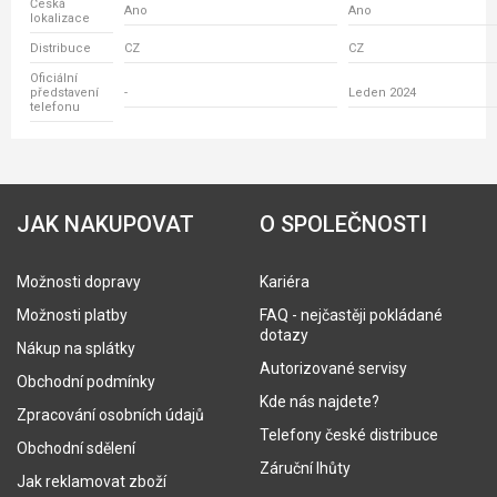
Česká
Ano
Ano
lokalizace
Distribuce
CZ
CZ
Oficiální
představení
-
Leden 2024
telefonu
JAK NAKUPOVAT
O SPOLEČNOSTI
Možnosti dopravy
Kariéra
Možnosti platby
FAQ - nejčastěji pokládané
dotazy
Nákup na splátky
Autorizované servisy
Obchodní podmínky
Kde nás najdete?
Zpracování osobních údajů
Telefony české distribuce
Obchodní sdělení
Záruční lhůty
Jak reklamovat zboží