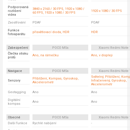
Podporovaná
3840 x 2160 / 30 FPS, 1920 x 1080 /
rozlišení
1920 x 1080 / 30 FPS
60 FPS, 1920 x 1080 / 30 FPS
videa
Zaostřování
PDAF
PDAF
Funkce
přisvětlovací dioda, HDR
HDR
fotoaparátu
Zabezpečení
POCO M5s
Xiaomi Redmi Note 
Čtečka otisku
Ano, na rámečku
Ano, v displeji
prstů
Navigace
POCO M5s
Xiaomi Redmi Note 
Světelný, Přiblížení, Kom
Přiblížení, Kompas, Gyroskop,
Senzory
Infračervený, Gyroskop,
Akcelerometr
Akcelerometr
Geotagging
Ano
Ano
Digitální
Ano
Ano
kompas
Obecné
POCO M5s
Xiaomi Redmi Note 
Další funkce
Rychlé nabíjení
-