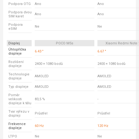
Podpora OTG
Ano
Ano
Podpora dvou
Ano
Ano
SIM karet
Podpora
Ne
Ne
eSIM
Displej
POCO M5s
Xiaomi Redmi Note 
Úhlopříčka
6.43 "
6.67 "
displeje
Rozlišení
2400 × 1080 bodů
2400 × 1080 bodů
displeje
Technologie
AMOLED
AMOLED
displeje
Typ displeje
AMOLED
AMOLED
Poměr
velikosti
83,5 %
-
displeje k tělu
Tvar výřezu v
Průstřel
Průstřel
displeji
Frekvence
60 Hz
120 Hz
displeje
LTPO
Ne
Ne