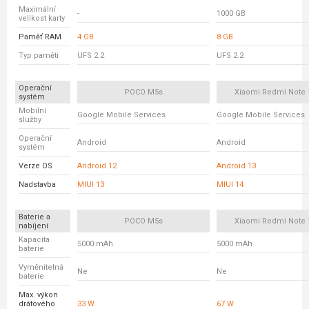
Maximální
-
1000 GB
velikost karty
Paměť RAM
4 GB
8 GB
Typ paměti
UFS 2.2
UFS 2.2
Operační
POCO M5s
Xiaomi Redmi Note 
systém
Mobilní
Google Mobile Services
Google Mobile Services
služby
Operační
Android
Android
systém
Verze OS
Android 12
Android 13
Nadstavba
MIUI 13
MIUI 14
Baterie a
POCO M5s
Xiaomi Redmi Note 
nabíjení
Kapacita
5000 mAh
5000 mAh
baterie
Vyměnitelná
Ne
Ne
baterie
Max. výkon
drátového
33 W
67 W