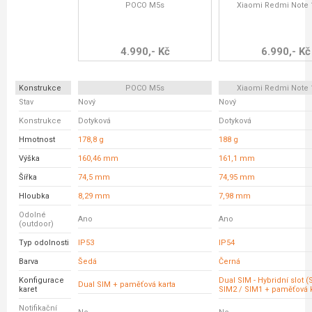
POCO M5s
Xiaomi Redmi Note 
4.990,- Kč
6.990,- Kč
Konstrukce
POCO M5s
Xiaomi Redmi Note 
Stav
Nový
Nový
Konstrukce
Dotyková
Dotyková
Hmotnost
178,8 g
188 g
Výška
160,46 mm
161,1 mm
Šířka
74,5 mm
74,95 mm
Hloubka
8,29 mm
7,98 mm
Odolné
Ano
Ano
(outdoor)
Typ odolnosti
IP53
IP54
Barva
Šedá
Černá
Konfigurace
Dual SIM - Hybridní slot 
Dual SIM + paměťová karta
karet
SIM2 / SIM1 + paměťová k
Notifikační