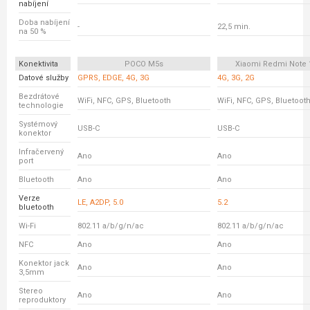
nabíjení
Doba nabíjení
-
22,5 min.
na 50 %
Konektivita
POCO M5s
Xiaomi Redmi Note 
Datové služby
GPRS, EDGE, 4G, 3G
4G, 3G, 2G
Bezdrátové
WiFi, NFC, GPS, Bluetooth
WiFi, NFC, GPS, Bluetoot
technologie
Systémový
USB-C
USB-C
konektor
Infračervený
Ano
Ano
port
Bluetooth
Ano
Ano
Verze
LE, A2DP, 5.0
5.2
bluetooth
Wi-Fi
802.11 a/b/g/n/ac
802.11 a/b/g/n/ac
NFC
Ano
Ano
Konektor jack
Ano
Ano
3,5mm
Stereo
Ano
Ano
reproduktory