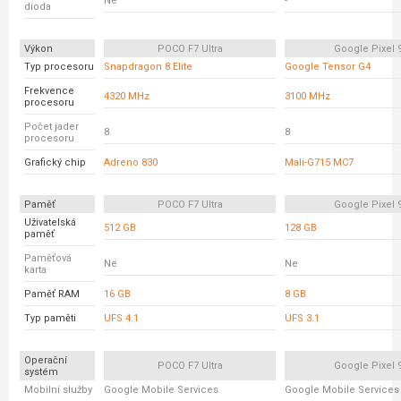
Ne
-
dioda
Výkon
POCO F7 Ultra
Google Pixel 
Typ procesoru
Snapdragon 8 Elite
Google Tensor G4
Frekvence
4320 MHz
3100 MHz
procesoru
Počet jader
8
8
procesoru
Grafický chip
Adreno 830
Mali-G715 MC7
Paměť
POCO F7 Ultra
Google Pixel 
Uživatelská
512 GB
128 GB
paměť
Paměťová
Ne
Ne
karta
Paměť RAM
16 GB
8 GB
Typ paměti
UFS 4.1
UFS 3.1
Operační
POCO F7 Ultra
Google Pixel 
systém
Mobilní služby
Google Mobile Services
Google Mobile Services