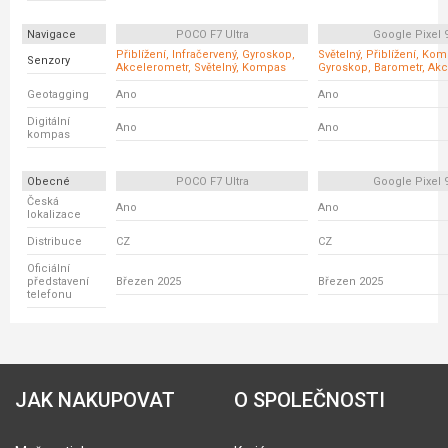
Navigace
POCO F7 Ultra
Google Pixel 
Přiblížení, Infračervený, Gyroskop,
Světelný, Přiblížení, Ko
Senzory
Akcelerometr, Světelný, Kompas
Gyroskop, Barometr, Ak
Geotagging
Ano
Ano
Digitální
Ano
Ano
kompas
Obecné
POCO F7 Ultra
Google Pixel 
Česká
Ano
Ano
lokalizace
Distribuce
CZ
CZ
Oficiální
představení
Březen 2025
Březen 2025
telefonu
JAK NAKUPOVAT
O SPOLEČNOSTI