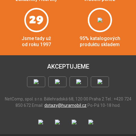
29
Jsme tady už
95% katalogových
od roku 1997
produktu skladem
AKCEPTUJEME
NetComp, spol. s r.o.
Bělehradská 68, 120 00 Praha 2
Tel.: +420 724
850 672
Email:
dotazy@huramobil.cz
Po-Pá 10-18 hod.