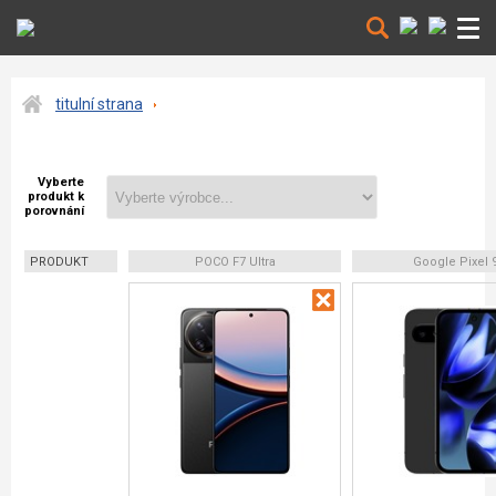
titulní strana
Vyberte
produkt k
porovnání
PRODUKT
POCO F7 Ultra
Google Pixel 