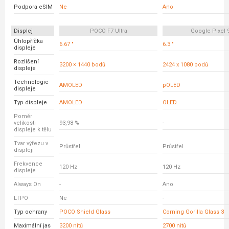
Podpora eSIM
Ne
Ano
Displej
POCO F7 Ultra
Google Pixel 
Úhlopříčka
6.67 "
6.3 "
displeje
Rozlišení
3200 × 1440 bodů
2424 x 1080 bodů
displeje
Technologie
AMOLED
pOLED
displeje
Typ displeje
AMOLED
OLED
Poměr
velikosti
93,98 %
-
displeje k tělu
Tvar výřezu v
Průstřel
Průstřel
displeji
Frekvence
120 Hz
120 Hz
displeje
Always On
-
Ano
LTPO
Ne
-
Typ ochrany
POCO Shield Glass
Corning Gorilla Glass 3
Maximální jas
3200 nitů
2700 nitů