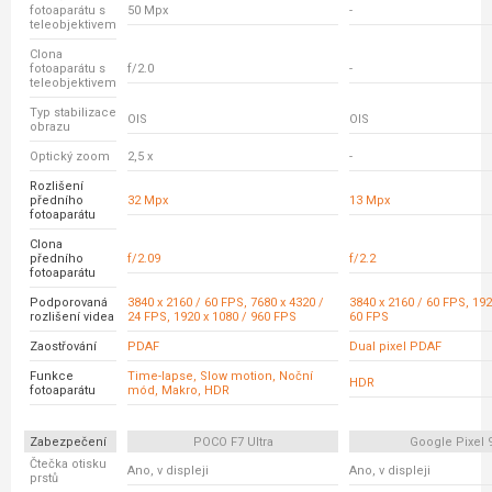
fotoaparátu s
50 Mpx
-
teleobjektivem
Clona
fotoaparátu s
f/2.0
-
teleobjektivem
Typ stabilizace
OIS
OIS
obrazu
Optický zoom
2,5 x
-
Rozlišení
předního
32 Mpx
13 Mpx
fotoaparátu
Clona
předního
f/2.09
f/2.2
fotoaparátu
Podporovaná
3840 x 2160 / 60 FPS, 7680 x 4320 /
3840 x 2160 / 60 FPS, 192
rozlišení videa
24 FPS, 1920 x 1080 / 960 FPS
60 FPS
Zaostřování
PDAF
Dual pixel PDAF
Funkce
Time-lapse, Slow motion, Noční
HDR
fotoaparátu
mód, Makro, HDR
Zabezpečení
POCO F7 Ultra
Google Pixel 
Čtečka otisku
Ano, v displeji
Ano, v displeji
prstů