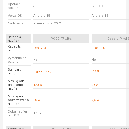
Operační
Android
Android
systém
Verze OS
Android 15
Android 15
Nadstavba
Xiaomi HyperOS 2
-
Baterie a
POCO F7 Ultra
Google Pixel 
nabíjení
Kapacita
5300 mAh
5100 mAh
baterie
Vyměnitelná
Ne
Ne
baterie
Standard
HyperCharge
PD 3.0
nabíjení
Max. výkon
drátového
120 W
23 W
nabíjení
Max. výkon
bezdrátového
50 W
7,5 W
nabíjení
Doba nabíjení
17 min.
-
na 50 %
Konektivita
POCO F7 Ultra
Google Pixel 