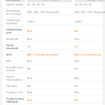
Datové služby
5G, 4G, 3G, 2G
5G, 4G, 3G, 2G
Bezdrátové
WiFi, NFC, GPS, Bluetooth
WiFi, NFC, GPS, Bluetoot
technologie
Systémový
USB-C
USB-C
konektor
Infračervený
Ano
Ne
port
Bluetooth
Ano
Ano
Verze
5.4
5.3
bluetooth
Wi-Fi
802.11 a/b/g/n/ac/ax/be
802.11 a/b/g/n/ac/ax
NFC
Ano
Ano
Konektor jack
Ne
Ne
3,5mm
Stereo
Ano
Ano
reproduktory
FM rádio
Ne
Ne
Podpora OTG
Ano
Ano
Podpora dvou
Ano
Ne
SIM karet