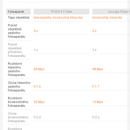
Fotoaparát
POCO F7 Ultra
Google Pixel 
Typy objektivů
teleobjektiv, širokoúhlý, klasický
širokoúhlý, klasický
Počet
objektivů
3 x
2 x
zadního
fotoaparátu
Počet
objektivů
1 x
1 x
předního
fotoaparátu
Rozlišení
hlavního
50 Mpx
48 Mpx
zadního
fotoaparátu
Clona hlavního
zadního
f/1.6
f/1.7
fotoaparátu
Rozlišení
širokoúhlého
32 Mpx
13 Mpx
fotoaparátu
Clona
širokoúhlého
f/2.2
f/2.2
fotoaparátu
Rozlišení