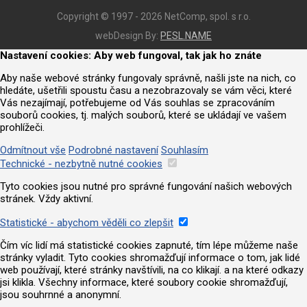
Copyright © 1997 - 2026 NetComp, spol. s r.o.
webDesign By:
PESL.NAME
Nastavení cookies: Aby web fungoval, tak jak ho znáte
Aby naše webové stránky fungovaly správně, našli jste na nich, co
hledáte, ušetřili spoustu času a nezobrazovaly se vám věci, které
Vás nezajímají, potřebujeme od Vás souhlas se zpracováním
souborů cookies, tj. malých souborů, které se ukládají ve vašem
prohlížeči.
Odmítnout vše
Podrobné nastavení
Souhlasím
Technické - nezbytně nutné cookies
Tyto cookies jsou nutné pro správné fungování našich webových
stránek. Vždy aktivní.
Statistické - abychom věděli co zlepšit
Čím víc lidí má statistické cookies zapnuté, tím lépe můžeme naše
stránky vyladit. Tyto cookies shromažďují informace o tom, jak lidé
web používají, které stránky navštívili, na co klikají. a na které odkazy
jsi klikla. Všechny informace, které soubory cookie shromažďují,
jsou souhrnné a anonymní.